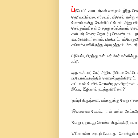
ப்
ரீபெய்ட் கஸ்டமர்கள் என்றால் இந்த ச
தெரியவில்லை. ஏர்டெல், ஏர்செல் என்று 
மோசம் என்று கேள்விப்பட்டேன். அனுபவித்த
செய்துள்ளீர்கள் அதற்கு சப்ஸ்க்ரைப் செய
கஸ்டமர் கேரை தொடர்பு கொண்டால்.. நாம்
கூப்பிடுகிறார்களாம். பிஸியாம். எப்ப
கனெக்‌ஷனிலிருந்து அழைத்தால் மிக மர
ப்ரீபெய்டிலிருந்து கஸ்டமர் கேர் எக்ஸிக்ய
ஃப்ரீ.
ஒரு கஸ்டமர் கேர் அதிகாரியிடம் கேட்ட
உபயோகப்படுத்திக் கொண்டிருக்கிறோம்.
கட்டாமல் பேசிக் கொண்டிருக்கிறார்கள்.
இப்படி இழிவாய் நடத்துகிறீர்கள்?’
‘நன்றி கிருஷ்ணா. உங்களுக்கு வேறு ஏ
‘இல்லைங்க மேடம்.. நான் என்ன கேட்கறே
‘வேறு ஏதாவது சொல்ல விரும்புகிறீர்களா
‘வீட்ல எல்லாரையும் கேட்டதா சொல்லும்மா