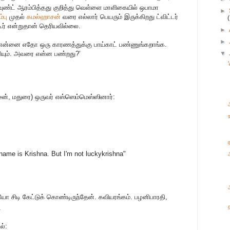
கவுண்ட் ஆரம்பித்தது குறித்து வெள்ளை மாளிகையில் ஒபாமா
►
ம்பு
முதல்
கமல்ஹாசன்
வரை எல்லார் பெயரும் இருக்கிறது ட்விட்டர்
ூர் என்றுதான் தெரியவில்லை.
►
►
ம் என்னை எதோ ஒரு காரணத்துக்கு பாய்காட் பண்ணுங்கறாங்க.
ரியும். அவரை என்ன பண்றது?’
▼
்டீன், மதுரை) ஒருவர் எஸ்ஸெம்மெஸ்ஸினார்:
name is Krishna. But I'm not luckykrishna"
யோ சிடி கேட்டுக் கொண்டிருந்தேன். கவியரங்கம். பழனிபாரதி,
.
ல்: