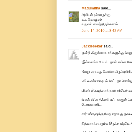
Madumitha
said...
அவியல் நல்லாருக்கு.
கூட கொஞ்சம்
வறுவல் வைத்திருக்கலாம்.
June 14, 2010 at 8:42 AM
Jackiesekar
said...
‘நன்றி கிருஷ்ணா. உங்களுக்கு வே
‘இல்லைங்க மேடம்.. நான் என்ன கேட
‘வேறு ஏதாவது சொல்ல விரும்புகிறீர
‘வீட்ல எல்லாரையும் கேட்டதா சொல்லு
பரிசல் இப்படித்தான் நான் எர்டெல் க
யோவ் வீட்ல சிக்னல் கட்டாவதுன் 
டெனசனாகி...
சார் உங்களுக்கு வேற எதாவது தகவல
நித்யானந்தா ரூம்ல இருந்த வீடியோ