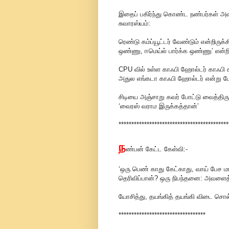
இதைப் பகிர்ந்து கொண்ட நண்பர்கள் அவ
சுவாரஸ்யம்:
ரெண்டு கம்ப்யூட்டர் வேண்டும் என்றிருக்
ஒண்ணு, ஈமெய்ல் பார்க்க ஒண்ணு’ என்றிர
CPU வில் உள்ள காஃபி ஹோல்டர் காஃபி க
அதுல எங்கடா காஃபி ஹோல்டர் என்று போய்
சிடியை அஞ்சாறு கவர் போட்டு வைத்திருந
‘வைரஸ் வராம இருக்கத்தான்’
*******************************************
ந
ண்பன் கேட்ட கேள்வி:-
‘ஒரு பெண் காது கேட்காது, வாய் பேச ம
தெரிவிப்பான்? ஒரு நிபந்தனை: அவளைத
யோசித்து, தயங்கித் தயங்கி விடை சொல்
**********************************