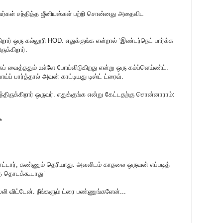
ர்கள் சந்தித்த ஜீனியஸ்கள் பற்றி சொன்னது அதைவிட
கிறார் ஒரு கல்லூரி HOD. எதுக்குங்க என்றால் ‘இண்டர்நெட் பார்க்க
ுக்கிறார்.
ப் வைத்ததும் உள்ளே போய்விடுகிறது என்று ஒரு கம்ப்ளெய்ண்ட்.
ப் பார்த்தால் அவன் காட்டியது டிஸ்ட் ட்ரைவ்.
்திருக்கிறார் ஒருவர். எதுக்குங்க என்று கேட்டதற்கு சொன்னாராம்:
*
ாட்டார், கண்ணும் தெரியாது. அவளிடம் காதலை ஒருவன் எப்படித்
் தொடக்கூடாது’
லி விட்டேன். நீங்களும் ட்ரை பண்ணுங்களேன்...