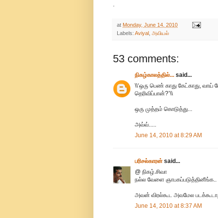
.
at
Monday, June 14, 2010
Labels:
Aviyal
,
அவியல்
53 comments:
நிகழ்காலத்தில்...
said...
\\‘ஒரு பெண் காது கேட்காது, வாய்
தெரிவிப்பான்?’\\
ஒரு முத்தம் கொடுத்து...
அவ்வ்.....
June 14, 2010 at 8:29 AM
பரிசல்காரன்
said...
@ நிகழ்.சிவா
நல்ல வேளை ஞாபகப்படுத்தினீங்க..
அவன் விரல்கூட அவமேல படக்கூடாத
June 14, 2010 at 8:37 AM