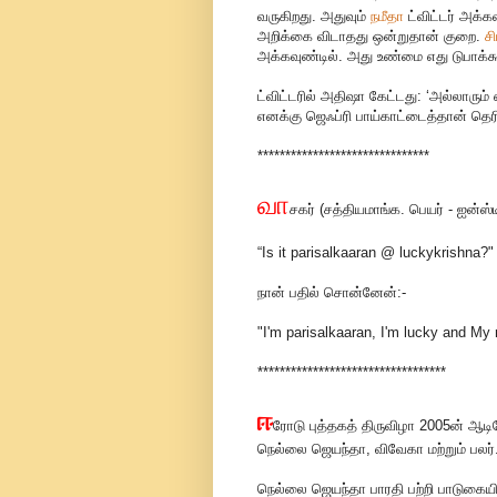
வருகிறது. அதுவும்
நமீதா
ட்விட்டர் அக்
அறிக்கை விடாதது ஒன்றுதான் குறை.
சி
அக்கவுண்டில். அது உண்மை எது டுபாக்க
ட்விட்டரில் அதிஷா கேட்டது: ‘அல்லாரு
எனக்கு ஜெஃப்ரி பாய்காட்டைத்தான் தெ
*******************************
வா
சகர் (சத்தியமாங்க. பெயர் - ஐன்ஸ
“Is it parisalkaaran @ luckykrishna?"
நான் பதில் சொன்னேன்:-
"I'm parisalkaaran, I'm lucky and My 
**********************************
ஈ
ரோடு புத்தகத் திருவிழா 2005ன் ஆடி
நெல்லை ஜெயந்தா, விவேகா மற்றும் பலர்
நெல்லை ஜெயந்தா பாரதி பற்றி பாடுகையி