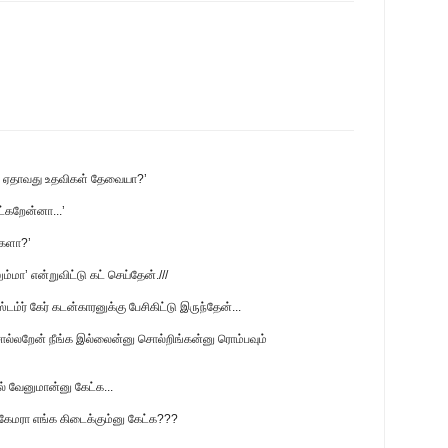
று ஏதாவது உதவிகள் தேவையா?’
்கறேன்னா...’
்களா?’
ம்மா’ என்றுவிட்டு கட் செய்தேன்.///
ஸ்டம்ர் கேர் கடன்காரனுக்கு பேசிகிட்டு இருந்தேன்...
சொல்லறேன் நீங்க இல்லைன்னு சொல்றிங்கன்னு ரொம்பவும்
் வேனுமான்னு கேட்க...
 கேமரா எங்க கிடைக்கும்னு கேட்க???