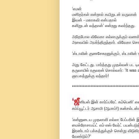
‘எமன்
மனிதர்கள் என்றால் கயிறுடன் வருவான்
இவன் - மகாகவி என்பதால்
களிறுடன் வந்தான்’ என்றது கவர்ந்தது.
அதேபோல விவேகா எல்லாருக்கும் வணக்க
அவையில் அமர்ந்திருந்தார். விவேகா சொல
‘ஸ்டாலின் குணசேகரனுக்கும், ஸ்டாலின்
அது கேட்டது. பார்த்தது முதல்வன் பட ட
தருவாயில் ரகுவரன் சொல்வார்: ‘It wa
ஞாபகத்துக்கு வந்தார்!
*******************************************
‘ஜீ
னியஸ் இன் கார்ப்பரேட் கம்பெனி’ என
கம்ப்யூட்டர் ஆசாமி (ஆமாம்!) கன்சல்டன்
‘என்னுடைய முதலாளி எல்லா பேப்பரின் இரண
மைக்ரோசாஃப்ட் எம் எஸ் வேர்ட் பயன்படு
இரண்டாம் பக்கத்துக்குச் சென்று விடுகி
வேண்டும்?’