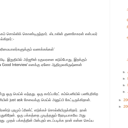
ம் சொல்லிக் கொண்டிருந்தார். ஸ்டாலின் குணசேகரன் என்பவர்
்கிறார்:-
 உரிமையாளர்களுக்கும் வணக்கங்கள்’
ிவிடி. இறுதியில் அர்ஜூன் ரகுவரனை சுடும்போது, இறக்கும்
s a Good Interview' எனக்கு ஏனோ ஆதிமூலகிருஷ்ணன்
►
►
►
►
்று ஒரு மெய்ல் வந்தது. ஒரு கார்ப்பரேட் கம்பெனியில் பணிபுரிகிற
சியின் just ask சேவைக்கு மெய்ல் அனுப்பி கேட்டிருக்கிறான்.
►
20
►
20
்டு புறமும் ப்ரிண்ட் எடுக்கச் சொல்லியிருக்கிறார். நான்
த்துகிறேன். ஒரு பக்கத்தை முடித்ததும் நேரடியாகவே அது
றது. முதல் பக்கத்தின் பின்புறம் டைப்படிக்க நான் என்ன செய்ய