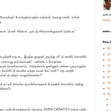
with h
னிமாவுக்குப் போயிருக்காருங்க என்றான் அவரது மகன். என்ன
View m
்.
்கமா, பெண் சிங்கமா, முரட்டு சிங்கமான்னுதான் தெரியல”
வாங்க..
Blog A
►
20
►
20
ிருந்தபோது கூட இருந்த ஒருவன் குடித்து விட்டு உளறிக் கொண்டே
►
20
க. யாராவது கம்ப்ளெய்ண்ட் பண்ணிடப் போறாங்க..
►
20
ான். அவன் சொன்னானாம்: ‘அதெல்லாம் ஒண்ணும் பண்ண முடியாதுங்க.
ட்ல வெச்சிட்டு வெளில வந்தா எவன் கேட்பான்? அத மாதிரி
►
20
ுடிச்சுட்டு வந்தா எவனுக்கென்ன?’
►
20
►
20
க் கட்டிக் கொள்ள தயாரில்லாததால் போத்திக் கொண்டு படுத்து
மில்லை!)
►
20
▼
20
►
►
றது. முன்புபோலல்லாமல் அடிக்கடி OVER CAPACITY என்று பதில்
►