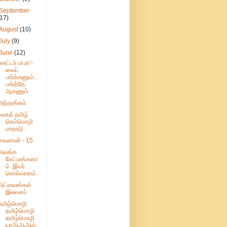
September
(17)
August
(10)
July
(9)
June
(12)
'ரைட்டர் பா.ரா'-
வைப்
பார்க்கணும்..
பார்த்தே
ஆகணும்
அந்தரங்கம்
உலகத் தமிழ்
செம்மொழி
மாநாடு
ராவணன் - 15
அவங்க
கேட்பாங்களா
ம். இவர்
சொல்வாராம்.
அட்வைஸ்கள்
இலவசம்
தமிழ்மொழி
தமிழ்மொழி
தமிழ்மொழி
யாஆஆஆம்.