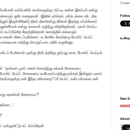
Create
ெல்ஃபோன் கம்பெனிக் காரர்களுக்கு அப்படி என்ன இளப்பம் என்று
எல்லாரும் ஒரே கதைதான். (இதில் ஏர்செல், ஏர்டெல்லை விட மிக
Follow
ும் இருக்கிறேன்) திடீர் திடீரென்று நீங்கள் இதற்கு சப்ஸ்க்ரைப்
்துள்ளீர்கள் என்று காசைக் கழித்து விடுகிறார்கள். புகார் செய்ய
 கூப்பிடுகிற நேரத்தில்தான் உலகத்தில் எல்லாரும்
ோதுமே லைன் கிடைப்பதில்லை. உடனேயே வேறொரு போஸ்ட் பெய்ட்
உடன்வரு
ியாதையாக எடுத்து பொறுப்பாக பதில் வருகிறது.
ூடிவிடம் பேசினால் மூன்று நிமிடத்திற்கு ஐம்பது காசு. போஸ்ட் பெய்டில்
ேன்: ‘நாங்கள் முன் பணம் கொடுத்து உங்கள் சேவையை
 போஸ்ட் பெய்ட் சேவையை உபயோகப்படுத்துபவர்கள் இன்னும் பணம்
 அவர்களுக்கு ஏன் இந்த மரியாதை? ப்ரீ பெய்ட் கஸ்டமர்களை ஏன்
தாவது உதவிகள் தேவையா?’
தொடர்பு
ன்னா...’
kbkk
?’
About
’ என்றுவிட்டு கட் செய்தேன்.