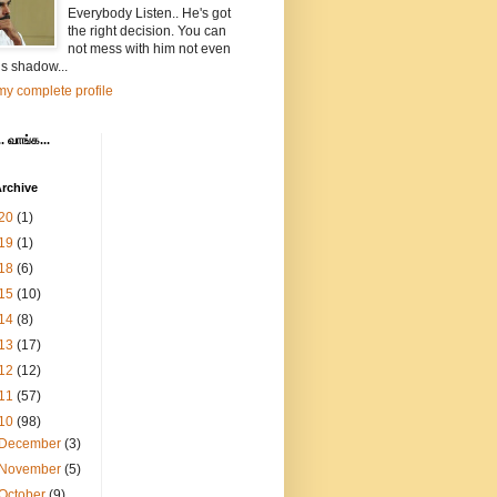
Everybody Listen.. He's got
the right decision. You can
not mess with him not even
is shadow...
y complete profile
. வாங்க...
rchive
20
(1)
19
(1)
18
(6)
15
(10)
14
(8)
13
(17)
12
(12)
11
(57)
10
(98)
December
(3)
November
(5)
October
(9)