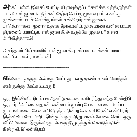
அ
ந்தப் பள்ளி இசைப் போட்டி விழாவுக்குப் பரிசளிக்க வந்திருந்தார்
பாடகி எஸ்.ஜானகி. நீங்கள் தேர்வு செய்த மூவரையும் எனக்கு
முன்னால் பாடச் சொல்லுங்கள் என்கிறார் எஸ்.ஜானகி.
பாடுகிறார்கள். மூன்றாவதாக தேர்வாகியிருந்த மாணவனின் பாடல்
திறனைப் பாராட்டிய எஸ்.ஜானகி அவருக்கே முதல் பரிசு என
அறிவித்தாராம்!
அவர்தான் பின்னாளில் எஸ்.ஜானகியுடன் பல பாடல்கள் பாடிய
எஸ்.பி.பாலசுப்ரமணியன்!
************************************
எ
ங்கோ படித்தது அல்லது கேட்டது.. (எதுதாண்டா உன் சொந்தச்
சரக்குன்னு கேட்கப்படாது!)
ஒரு இஞ்சினியரிடம் பல ஆண்டுகளாக பணிபுரிந்து வந்த மேஸ்திரி
ஒருவர், ‘அவ்வளவுதான். என்னால் முன்பு போல வேலை செய்ய
முடியவில்லை. வேலையிலிருந்து நின்று கொள்கிறேன்’ என்கிறார்.
இஞ்சினியரோ.. ‘சரி.. இன்னும் ஒரு ஆறு மாதம் வேலை செய். ஒரு
வீட்டு வேலை இருக்கிறது. அதை நீ முடித்துக் கொடுத்தபின்
நின்றுவிடு’ என்கிறார்.