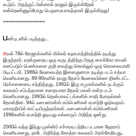
கூடும். அதற்குப் பின்னால் நானும் இருக்கிறேன்
என்றெண்ணும்போது பெருமையாகத்தான் இருக்கிறது!
***********************
ப
ண்புடனில் படித்தது...
க
மல் 78ல் ரோஜாக்களில் கில்லர் கதாபாத்திரத்தில் நடித்து
இருந்தார். ஏறக்குறைய ஒரு வருடத்திற்கு பிறகு சைக்கோ ராமன்
எனப்படும் பெண்களை குறி வைத்து கொல்லும் ஒரு கொலையாளி
பிடிபட்டார். 1988ல் வேலையற்ற இளைஞனாக நடித்த படம் சத்யா
வெளியானது. 89-90களில் நமது தேசம் வேலையில்லா திண்டாட்ட
பிரச்சனையை சந்தித்தது. 1992ல் இரு சமுகங்களில் நடக்கும்
கலவரம் சம்பந்தமான கதையான தேவர் மகன் என்ற படம்
வெளியானது. 1993ல் தென்மாவட்டங்களில் சாதி மோதல்கள்
தோன்றின. 94ல் ஃபைனான்ஸ் கம்பெனிகள் ஏமாற்றி ஓடுவதாய்
மகாநதியில் காட்டியிருந்தார்கள். ஃபைனான்ஸ் கம்பெனிகள்
1996களில் ஏமாற்றி ஓடியது எல்லாரும் அறிந்த ஒன்று.
2000ல் வந்த இந்து-முஸ்லிம் சச்சரவு பற்றிய படமான ஹேராம்
வெளியானது, நாடே அதிர்ந்த கோத்ரா கலவரம் அரங்கேறியது,