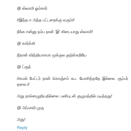
@ ஸ்வாமி ஓம்கார்
//இந்த ஈ அந்த பட்டறைக்கு வரும்//
நீங்க ஈன்னு நம்ப நான் ’இ’ கிடையாது ஸ்வாமி!
@ கார்க்கி
நீதான் வித்தியாசமா மூக்குல குடுக்கறியே
@ ட்ரூத்
//கமல் மேட்டர் நான் கொஞ்சம் கூட யோசித்ததே இல்லை. சூப்பர்
தலை.//
அது நானெழுதியதில்லை. பண்புடன் குழுமத்தில் படித்தது!
@ அப்பாவி முரு
அது!
Reply