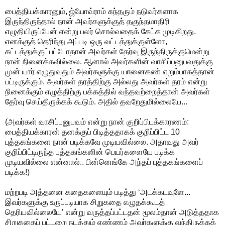
பைத்தியக்காரனும், ஜ்யோவ்ராம் சுந்தரும் நடுவர்களாக
இருந்திருந்தால் நான் அவர்களுக்குத் தகுந்தமாதிரி
எழுதியிருப்பேன் என்று பலர் சொல்வதைக் கேட்க முடிகிறது.
எனக்குத் தெரிந்து அப்படி ஒரு வட்டத்துக்குள்ளோ,
கட்டத்துக்குட்பட்டோதான் அவர்கள் தேர்வு இருந்திருக்குமென்று
நான் நினைக்கவில்லை. ஆனால் அவர்களின் வாசிப்பனுபவதுக்கு
முன் யார் எழுதுவதும் அவர்களுக்கு யானைகண் எறும்பாகத்தான்
பட்டிருக்கும். அவர்கள் தரத்திற்கு அல்லது அவர்கள் தரம் என்று
நினைக்கும் எழுத்திற்கு பக்கத்தில் வந்தவற்றைத்தான் அவர்கள்
தேர்வு செய்திருக்கக் கூடும். அதில் தவறேதுமில்லையே...
(அவர்கள் வாசிப்பனுபவம் என்று நான் குறிப்பிடக்காரணம்:
பைத்தியக்காரன் தனக்குப் பிடித்ததாகக் குறிப்பிட்ட 10
புத்தகங்களை நான் படிக்கவே முடியவில்லை. அதாவது அவர்
குறிப்பிட்டிருந்த புத்தகங்களின் பெயர்களையே படிக்க
முடியவில்லை என்னால்.. பின்னெங்கே அந்தப் புத்தகங்களைப்
படிக்க!)
மற்றபடி அத்தனை கதைகளையும் படித்து ‘அடக்கடவுளே...
இவர்களுக்கு உருப்படியாக சிறுகதை எழுதக்கூடத்
தெரியவில்லையே’ என்று வருத்தப்பட்டதன் மூலம்தான் அடுத்ததாக
சிறுகதைப் பட்டறை நடத்தும் எண்ணம் அவர்களுக்கு வந்திருக்கக்