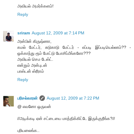
அவியல் அமர்க்களம்!
Reply
sriram
August 12, 2009 at 7:14 PM
அன்பின் கிருஷ்ணா,
கமல் மேட்டர், சுடுகாடு மேட்டர் - எப்படி இப்படியெல்லாம்?? -
ஒக்காந்து ரூம் போட்டு யோசிப்பீங்களோ???
அவியல் செம டேஸ்ட்.
என்றும் அன்புடன்
பாஸ்டன் ஸ்ரீராம்
Reply
பரிசல்காரன்
August 12, 2009 at 7:22 PM
@ எவனோ ஒருவன்
//அடிக்கடி ஏன் சட்டையை மாத்திக்கிட்டே இருக்குறீங்க?//
புரியலைங்க..