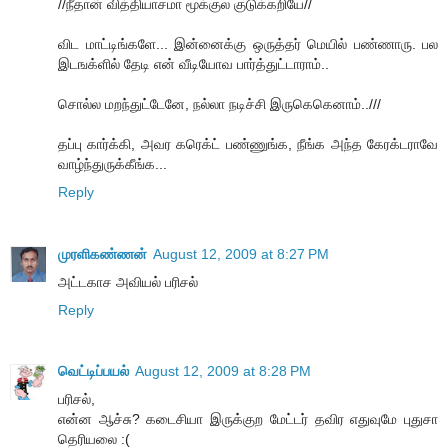
//நீதான் வித்தியாசமா மூக்குல குடுக்கறியே//
விட மாட்டிங்களே... இன்னைக்கு ஒருத்தர் மெயில் பண்ணாரு. பல
இடஙக்ளில் தேடி என் வீடியோவ பார்த்துட்டாராம்..
சொல்ல மறந்துட்டேனே, நல்லா நடிச்சி இருகெகெனாம்..///
தப்பு கார்க்கி, அவர கரெக்ட் பண்ணுங்க, நீங்க அந்த கேரக்டராவே
வாழ்ந்துருக்கீங்க...
Reply
முரளிகண்ணன்
August 12, 2009 at 8:27 PM
அட்டகாச அவியல் பரிசல்
Reply
வெட்டிப்பயல்
August 12, 2009 at 8:28 PM
ப‌ரிச‌ல்,
என்ன‌ ஆச்சு? க‌டைசியா இருக்குற‌ மேட்ட‌ர் த‌விர‌ எதுவுமே புதுசா
தெரிய‌லை :(