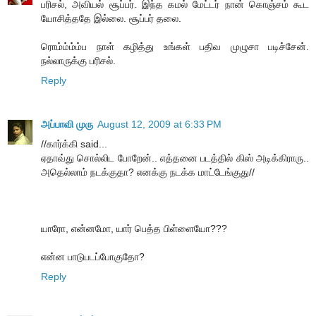
பரிசல், அவியல் சூப்பர். இந்த கமல் மேட்டர் நான் கொஞ்சம் கூட
யோசித்ததே இல்லை. சூப்பர் தலை.
ரொம்ம்ம்ம்ப நாள் கழித்து உங்கள் பதிவ முழுசா படிச்சேன்.
நல்லாருக்கு பரிசல்.
Reply
அப்பாவி முரு
August 12, 2009 at 6:33 PM
//கார்க்கி said...
ஏதாவ்து சொல்லிட போறேன்.. எத்தனை படத்தில் கிஸ் அடிக்கிராரு..
அதெல்லாம் நடக்குதா? எனக்கு நடக்க மாட்டேங்குது//
யாரோ, என்னமோ, யார் பெத்த பிள்ளையோ???
என்ன பாடுபடப்போகுதோ?
Reply