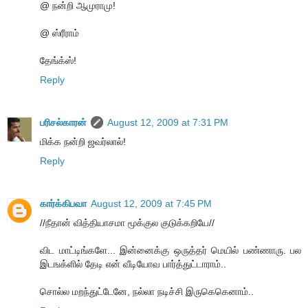
@ நன்றி ஆமுராமு!
@ ஸ்ரீராம்
தேங்க்ஸ்!
Reply
பரிசல்காரன்
August 12, 2009 at 7:31 PM
மிக்க நன்றி ஜவர்லால்!
Reply
கார்க்கிபவா
August 12, 2009 at 7:45 PM
//நீதான் வித்தியாசமா மூக்குல குடுக்கறியே//
விட மாட்டிங்களே... இன்னைக்கு ஒருத்தர் மெயில் பண்ணாரு. பல
இடஙக்ளில் தேடி என் வீடியோவ பார்த்துட்டாராம்..
சொல்ல மறந்துட்டேனே, நல்லா நடிச்சி இருகெகெனாம்..