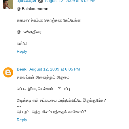
பரிசல்காரன்
August 12, 2009 at 6:02 PM
@ Balakaumaran
காரமா? ச்சும்மா கொஞ்சலா கேட்டேங்க!
@ மண்குதிரை
நன்றி!
Reply
Beski
August 12, 2009 at 6:05 PM
தகவல்கள் அனைத்தும் அருமை.
‘எப்படி இப்படியெல்லாம்....?’ டாப்பு.
---
அடிக்கடி ஏன் சட்டையை மாத்திக்கிட்டே இருக்குறீங்க?
---
அப்புறம், அந்த விளம்பரத்தைக் காணோம்?
Reply