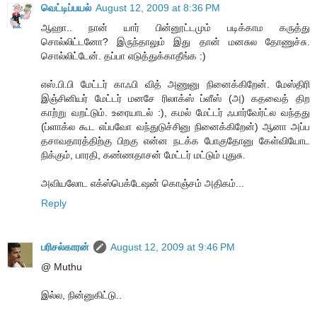
வெட்டிப்பயல்
August 12, 2009 at 8:36 PM
ஆஹா.. நான் யார் பின்னூட்ட‌மும் ப‌டிக்காம‌ க‌ருத்து
சொல்லிட்ட‌னோ? இருந்தாலும் இது தான் ம‌ன‌சுல‌ தோணுச்சு.
சொல்லிட்டேன். த‌ப்பா எடுத்துக்காதீங்க‌ :)
எஸ்.பி.பி மேட்டர் காஃபி வித் அணுனு நினைக்கிறேன். மேஸ்திரி
‍இஞ்சினியர் மேட்டர் மனசே ரிலாக்ஸ் ப்ளீஸ் (அ) கதவைத் திற
காற்று வறட்டும். உரையாடல் :), கமல் மேட்டர் ஃபார்வேர்ட்ல வந்தது
(ப்ளாக்ல கூட எப்பவோ வந்துடுச்சினு நினைக்கிறேன்) ஆனா அப்ப
தசாவதாரத்திற்கு பிறகு என்ன நடக்க போகுதோனு கேள்வியோட
நிக்கும், பாரதி, கண்ணதாசன் மேட்டர் மட்டும் புதுசு.
அவியலோட எக்ஸ்பெக்டேஷன் கொஞ்சம் அதிகம்...
Reply
பரிசல்காரன்
August 12, 2009 at 9:46 PM
@ Muthu
இல்ல, நின்னுகிட்டு..