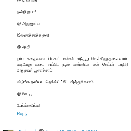
நன்றி ஐயா!
@ அனுஜன்யா
இணைச்சாச்சு தல!
@ ஆதி
நம்ம கதைகளை ப்ரிண்ட் பண்ணி எடுத்து வெச்சிருந்தாங்களாம்.
வடிவேலு வடை சாப்பிட யூஸ் பண்ணின லவ் லெட்டர் மாதிரி
அதுதான் யூஸாச்சாம்!
விடுங்க நண்பா.. நெக்ஸ்ட் ட்ரிப் பார்த்துக்கலாம்.
@ லோகு
டேங்க்ஸூங்க!
Reply