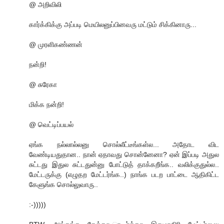
@ அறிவிலி
கார்க்கிக்கு அப்படி மெயிலனுப்பினவரு மட்டும் சிக்கினாரு...
@ முரளிகண்ணன்
நன்றி!
@ சுரேகா
மிக்க நன்றி!
@ வெட்டிப்பயல்
ஏங்க நல்லால்லனு சொல்லீட்டீங்கள்ல... அதோட விட
வேண்டியதுதான.. நான் ஏதாவது சொன்னேனா? ஏன் இப்படி அதுல
சுட்டது இதுல சுட்டதுன்னு போட்டுத் தாக்கறீங்க.. வலிக்குதுல்ல..
மேட்டருக்கு (எழுதற மேட்டர்ங்க..) நாங்க படற பாட்டை ஆதிகிட்ட
கேளுங்க சொல்லுவாரு..
:-)))))