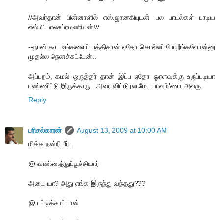
//அவர்தான் பின்னாளில் எஸ்.ஜானகியுடன் பல பாடல்கள் பாடிய
எஸ்.பி.பாலசுப்ரமணியன்!//
--நான் கூட உங்களைப் பத்திதான் ஏதோ சொல்லப் போறீங்களோன்னு
முதல்ல நெனச்சுட்டேன்..
அப்பறம், கமல் ஒருத்தர் தான் இப்ப ஏதோ ஓரளவுக்கு உருப்படியா
பண்ணிட்டு இருக்காரு.. அவர விட்டுரலாமே.. பாவம்'ணா அவரு..
Reply
பரிசல்காரன்
August 13, 2009 at 10:00 AM
மிக்க நன்றி பீர்..
@ வண்ணத்துப்பூச்சியார்
அடை-யா? அது எங்க இருந்து வந்தது???
@ பட்டிக்காட்டான்