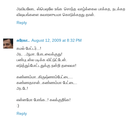
அவிய‌லோட‌ ஸ்பெஷ‌லே உங்க‌ சொந்த‌ வாழ்க்கைல‌ பாக்க‌ற‌, ந‌ட‌க்க‌ற‌
விஷ‌ய‌ங்க‌ளை சுவார‌ஸுய‌மா கொடுக்க‌ற‌து தான்.
Reply
சுரேகா..
August 12, 2009 at 8:32 PM
கமல் மேட்டர்...!
அட ..ஆமா..போடவைக்குது!
பண்புடன்ல படிக்க விட்டுட்டேன்.
எடுத்துப்போட்டதுக்கு நன்றி தலைவா!
கண்ணம்மா..கிருஷ்ணாம்பேட்டை...
கண்ணதாசன்..கண்ணம்மா பேட்டை..
அடடே!
என்னமோ போங்க..! கலக்குறீங்க!
:)
Reply