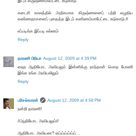
இடம் கிருஷ்ணாம்பேட்டை சுடுகாடு.
கடைசி காலத்தில் அதிகமாக கிருஷ்ணனைப் பற்றி எழுதிய
கண்ணதாசனைப் புதைத்த இடம் கண்ணம்மாபேட்டை சுடுகாடு.//
எப்படிங்க இப்படி எல்லாம்
Reply
தாரணி பிரியா
August 12, 2009 at 4:39 PM
ஹை ஆதியோட அவியலும் இன்னிக்கு நாந்தான் மொத போணி
இங்க உங்க அவியலிலும்
Reply
பரிசல்காரன்
August 12, 2009 at 4:58 PM
நன்றி தாரணி!
//ஆதியோட அவியலும்//
ஆதியோட அவியலா? ஏய்ய்ய்ய்ய்ய்...