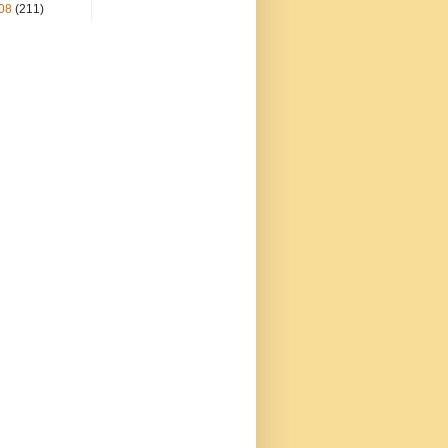
08
(211)