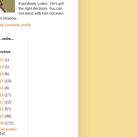
Everybody Listen.. He's got
the right decision. You can
not mess with him not even
is shadow...
y complete profile
. வாங்க...
rchive
20
(1)
19
(1)
18
(6)
15
(10)
14
(8)
13
(17)
12
(12)
11
(57)
10
(98)
09
(172)
December
(14)