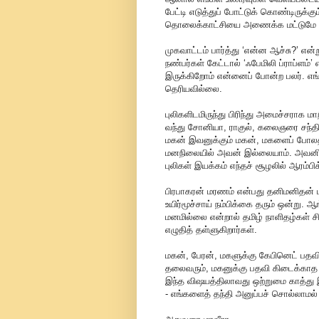
பேட்டி எடுத்துப் போட்டுக் கொண்டிருக்க
தொலைக்காட்சியை அணைக்க மட்டுமே எங
முகவாட்டம் பார்த்து ‘என்ன ஆச்சு?’ எ
நண்பர்கள் கேட்டால் ‘ஃபேமிலி ப்ராப்ளம்
இருக்கிறோம் என்னைப் போன்ற பலர். எங்க
தெரியவில்லை.
புலிகளிடமிருந்து பிரிந்து அமைச்சரா
வந்து சோனியா, ராகுல், கலைஞரை சந்தித
மகன் இவனுக்கும் மகன், மகளைப் போல
மனநிலையில் அவன் இல்லையாம். அவனிடம்
புலிகள் இயக்கம் எந்தச் சூழலில் ஆரம்ப
பிரபாகரன் மரணம் என்பது தனிமனிதன் ம
உயிர்மூச்சாய் நம்பிக்கை தரும் ஒன்று.
மனமில்லை என்றால் தமிழ் நாளிதழ்கள் ச
எழுதித் தள்ளுகிறார்கள்.
மகன், பேரன், மகளுக்கு கேபினெட் பதவ
தலைவரும், மகனுக்கு பதவி கிடைக்காத மர
இந்த விஷயத்திலாவது ஒற்றுமை காத்து
- எங்களைத் தந்தி அனுப்பச் சொல்லாமல் -