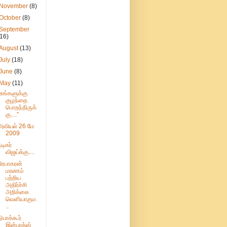
November
(8)
October
(8)
September
(16)
August
(13)
July
(18)
June
(8)
May
(11)
"உங்களுக்கு
குழந்தை
பொறந்திருக்
கு....”
அவியல் 26 மே
2009
நடிகர்
விஜய்க்கு....
பிரபாகரன்
மரணம்
பற்றிய
அதிர்ச்சி
அறிக்கை
வெளியாகும.
..
டுபாக்கூர்
இன்பாக்ஸ்