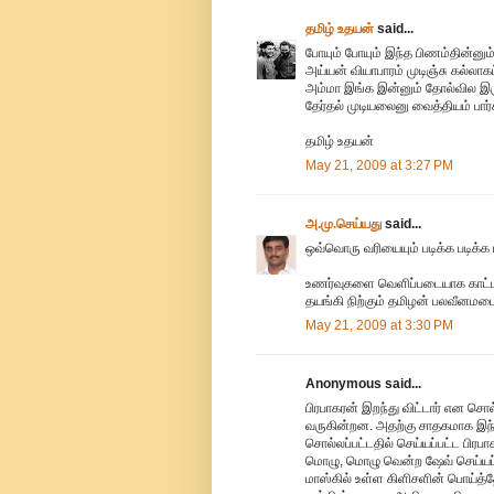
தமிழ் உதயன்
said...
போயும் போயும் இந்த பிணம்தின்னும
அய்யன் வியாபாரம் முடிஞ்சு கல்லாகட்
அம்மா இங்க இன்னும் தோல்வில இருந
தேர்தல் முடியலைனு வைத்தியம் பார
தமிழ் உதயன்
May 21, 2009 at 3:27 PM
அ.மு.செய்யது
said...
ஒவ்வொரு வரியையும் படிக்க படிக்க
உணர்வுகளை வெளிப்படையாக காட்ட
தயங்கி நிற்கும் தமிழன் பலவீனமடைந
May 21, 2009 at 3:30 PM
Anonymous said...
பிரபாகரன் இறந்து விட்டார் என சொ
வருகின்றன. அதற்கு சாதகமாக இந்த
சொல்லப்பட்டதில் செய்யப்பட்ட பிரப
மொழு, மொழு வென்ற ஷேவ் செய்யப்ப
மாஸ்கில் உள்ள கிளிசளின் பொய்