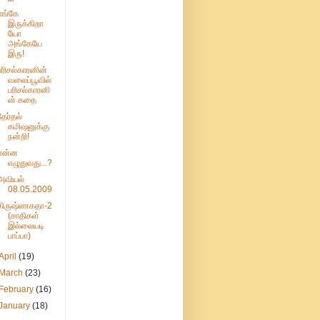
எங்கே
இருக்கிறா
யோ
அங்கேயே
இரு!
பரிசல்காரனின்
வலைப்பூவில்
பரிசல்காரனி
ன் கதை
தேர்தல்
கமிஷனுக்கு
நன்றி!
என்ன
எழுதுவது...?
அவியல்
08.05.2009
கிருஷ்ணகதா-2
(சாதிகள்
இல்லையடி
பாப்பா)
April
(19)
March
(23)
February
(16)
January
(18)