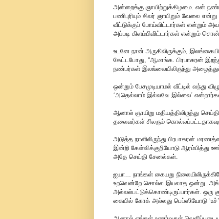
அன்றைக்கு ஞாயிற்றுக்கிழமை. என் நண்பன
பணிபுரியும் சிலர் ஞாயிறும் வேலை என்று
வீட்டுக்குப் போய்விட்டார்கள் என்றும் 
அப்படி கிளம்பிவிட்டார்கள் என்றும் சொன
உடனே நான் அருகிலிருக்கும், இலங்கையிலி
கேட்டபோது, “ஆமாங்க. பிரபாகரன் இறந்த
நண்பர்கள் இலங்லையிலிருந்து அழைத்துச
ஒன்றும் பேசமுடியாமல் வீட்டில் வந்து
‘அதெல்லாம் இல்லவே இல்லை’ என்றார்கள
ஆனால் ஞாயிறு மதியத்திலிருந்து செய்
தலைவர்கள் சிலரும் கொல்லப்பட்டதாகவும
அடுத்த நாளிலிருந்து பிரபாகரன் மரணத
இன்றி கேள்விக்குறியோடு ஆரம்பித்து ஊர
அதே செய்தி சேனல்கள்.
ஐயா... நாங்கள் கையறு நிலையிலிருக்கி
உறவென்றே சொல்ல இயலாத ஒன்று. அங்கே
அல்லல்பட்டுக்கொண்டிருப்பார்கள். ஒரு
கையில் கோக் அல்லது பெப்ஸியோடு ‘உச்’ 
ஆனால் எங்கள் உணர்வுகள் வெளிப்படை