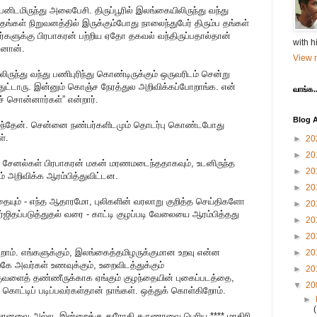
ிடமிருந்து அலைபேசி. திருப்பூரில் இலங்கையிலிருந்து வந்து
 தங்கள் நிறுவனத்தில் இருக்கும்போது நாலைந்துபேர் திரும்ப தங்கள்
அவர்களுக்கு பிரபாகரன் பற்றிய ஏதோ தகவல் வந்திருப்பதால்தான்
with h
்னான்.
View m
ருந்து வந்து பணிபுரிந்து கொண்டிருக்கும் ஒருவரிடம் சென்று
ுட்டாரு. இன்னும் கொஞ்ச நேரத்துல அறிவிக்கப்போறாங்க. என்
வாங்க..
் சொன்னார்கள்” என்றார்.
Blog A
 விழுந்தேன். சென்னை நண்பர்களிடமும் தொடர்பு கொண்டபோது
்.
►
20
►
20
தி சேனல்கள் பிரபாகரன் மகன் மரணமடைந்ததாகவும், உடனிருந்த
►
20
் அறிவிக்க ஆரம்பித்துவிட்டன.
►
20
்தையும் - எந்த ஆதாரமோ, புலிகளின் வரலாறு குறித்த செய்திகளோ
►
20
்ஜிதப்படுத்துதல் வரை - காட்டி குழப்படி வேலையை ஆரம்பித்தது
►
20
►
20
றோம். எங்களுக்கும், இலங்கைத்தமிழருக்குமான உறவு என்ன
►
20
 அவர்கள் உணவுக்கும், உறைவிடத்துக்கும்
►
20
 குவளைத் தண்ணீருக்காக ஏங்கும் குழந்தையின் புகைப்படத்தை,
▼
20
கொட்டிப் படிப்பவர்கள்தான் நாங்கள். ஒத்துக் கொள்கிறோம்.
►
யானவை அல்ல. இன்றைக்கு துரோகி கருணாவை பெரிய **** மாதிரி