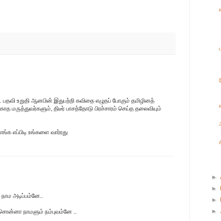
ட் பதவி உறுதி ஆனபின் இதுபற்றி கவிதை எழுதப் போகும் தமிழினத்
த மருத்துவர்களும், திடீர் பாசத்தோடு பிரச்சாரம் செய்த தலைவியும்
ாங்க எப்பிடி உங்களை வார்ரது
►
►
நாம அடிப்பம்னே..
►
►
ு சொன்னா நாமளும் நம்புவம்னே ..