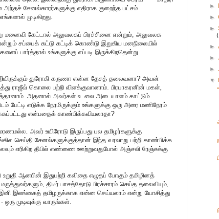
►
ும் அந்தச் சேனல்காரர்களுக்கு எதிராக குறைந்த பட்சம்
்களால் முடிகிறது.
►
►
ன்று மனைவி கேட்டால் அலுவலகப் பிரச்சினை என்றும், அலுவலக
’ என்றும் சப்பைக் கட்டு கட்டிக் கொண்டு இறுகிய மனநிலையில்
►
ளைப் பார்த்தால் உங்களுக்கு எப்படி இருக்கிறதென்று
►
►
க மாறியிருக்கும் துரோகி கருணா என்ன தேசத் தலைவனா? அவன்
▼
்து ராஜீவ் கொலை பற்றி விளக்குவானாம். பிரபாகரனின் மகள்,
த்தானாம். அதனால் அவர்கள் உடலை அடையாளம் காட்டும்
 பேட்டி எடுக்க நேரமிருக்கும் உங்களுக்கு ஒரு அரை மணிநேரம்
ிக்கப்பட்டது என்பதைக் காண்பிக்கவியலாதா?
ரணமல்ல. அவர் உயிரோடு இருப்பது பல தமிழர்களுக்கு
 ஆங்கில செய்தி சேனல்களுக்குத்தான் இந்த வரலாறு பற்றி காண்பிக்க
ிலவும் எரிகிற தீயில் எண்ணை ஊற்றுவதுபோல் அஞ்சலி ரேஞ்சுக்கு
ி உறுதி ஆனபின் இதுபற்றி கவிதை எழுதப் போகும் தமிழினத்
ுத்துவர்களும், திடீர் பாசத்தோடு பிரச்சாரம் செய்த தலைவியும்,
 இனி இலங்கைத் தமிழருக்காக என்ன செய்யலாம் என்று யோசித்து
 ஒரு முடிவுக்கு வாருங்கள்.