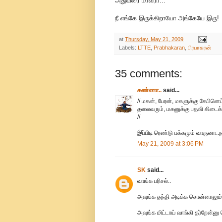
அதுவரை மாவீரா...
நீ எங்கே இருக்கிறாயோ அங்கேயே இரு!
at
Thursday, May 21, 2009
Labels:
LTTE
,
Prabhakaran
,
பிரபாகரன்
35 comments:
கண்ணா..
said...
// மகன், பேரன், மகளுக்கு கேபினெ
தலைவரும், மகனுக்கு பதவி கிடைக்கா
//
இப்பிடி ரெண்டு பக்கமும் வாருனா..ந
May 21, 2009 at 3:06 PM
SK
said...
வாங்க பரிசல்..
அவுங்க தந்தி அடிக்க சொன்னாலும் 
அவுங்க மிட்டாய் வாங்கி தர்றேன்ன