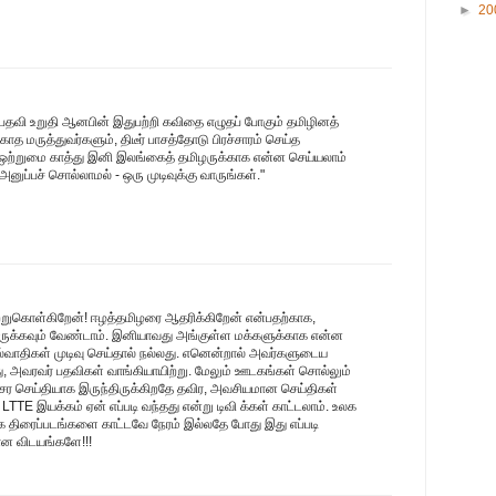
►
20
 பதவி உறுதி ஆனபின் இதுபற்றி கவிதை எழுதப் போகும் தமிழினத்
த மருத்துவர்களும், திடீர் பாசத்தோடு பிரச்சாரம் செய்த
 ஒற்றுமை காத்து இனி இலங்கைத் தமிழருக்காக என்ன செய்யலாம்
அனுப்பச் சொல்லாமல் - ஒரு முடிவுக்கு வாருங்கள்."
றுகொள்கிறேன்! ஈழத்தமிழரை ஆதரிக்கிறேன் என்பதற்காக,
் இருக்கவும் வேண்டாம். இனியாவது அங்குள்ள மக்களுக்காக என்ன
ல்வாதிகள் முடிவு செய்தால் நல்லது. எனென்றால் அவர்களுடைய
ு, அவரவர் பதவிகள் வாங்கியாயிற்று. மேலும் ஊடகங்கள் சொல்லும்
வசர செய்தியாக இருந்திருக்கிறதே தவிர, அவசியமான செய்திகள்
TE இயக்கம் ஏன் எப்படி வந்தது என்று டிவி க்கள் காட்டலாம். உலக
 திரைப்படங்களை காட்டவே நேரம் இல்லதே போது இது எப்படி
யான விடயங்களே!!!