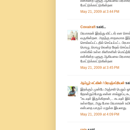
என்கின்ற புளுகு ஆகியவை பிரபாகர
போட்டுக்காட்டுகின்றன
May 21, 2009 at 3:44 PM
Covairafi
said...
பிரபாகரன் இறந்து விட்டார் என சொ
வருகின்றன. அதற்கு சாதகமாக இந்த
சொல்லப்பட்டதில் செய்யப்பட்ட பிரப
மொழு, மொழு வென்ற ஷேவ் செய்யப்ப
மாஸ்கில் உள்ள கிளிசளின் பொய்
என்கின்ற புளுகு ஆகியவை பிரபாகர
போட்டுக்காட்டுகின்றன
May 21, 2009 at 3:45 PM
ஆம்பூர் எட்வின் / பிரபஞ்சப்ரியன்
sai
இறக்கும் முன்பே அஞ்சலி பெறும் ஒ
தோன்றும்போது என்ன சால்ஜாப்பு கூ
"கடவுள் இருக்கிறான்,... கடவுள் இ
உள்ளதோ, அது போல பிரபாகரன் உயிரோ
என்பதை யாரும் மறுக்க இயலாது.
May 21, 2009 at 4:09 PM
raja
said...