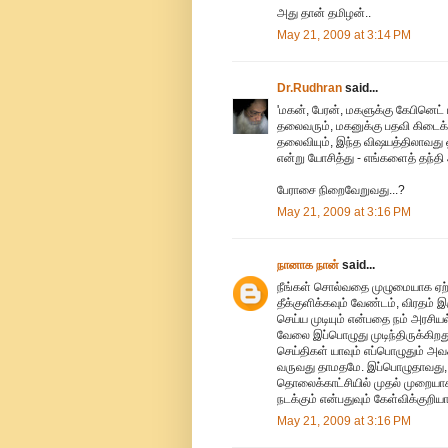
அது தான் தமிழன்..
May 21, 2009 at 3:14 PM
Dr.Rudhran
said...
'மகன், பேரன், மகளுக்கு கேபினெட்
தலைவரும், மகனுக்கு பதவி கிடைக்கா
தலைவியும், இந்த விஷயத்திலாவது
என்று யோசித்து - எங்களைத் தந்தி 
பேராசை நிறைவேறுவது...?
May 21, 2009 at 3:16 PM
நானாக நான்
said...
நீங்கள் சொல்வதை முழுமையாக ஏற்
தீக்குளிக்கவும் வேண்டம், விரதம
செய்ய முடியும் என்பதை நம் அரசிய
வேலை இப்பொழுது முடிந்திருக்கிறத
செய்திகள் யாவும் எப்பொழுதும் அ
வருவது தாமதமே. இப்பொழுதாவது, LT
தொலைக்காட்சியில் முதல் முறையாக
நடக்கும் என்பதுவும் கேள்விக்குறி
May 21, 2009 at 3:16 PM