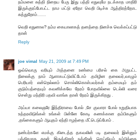
நம்மளை சுத்தி நிறைய பேரு இது பத்தி எதுவுமே நடக்காத மாதிரி
இருக்குரப்போபட்ட நாம மட்டு ஏதோ வெறி பிடிச்சு ஆத்திரத்தோட
சுத்துறோம்.......
வெறி எதுனால? நம்ம கையாலாகத் தனத்தை நினச்சு வெக்கப்பட்டு
தான்
Reply
joe vimal
May 21, 2009 at 7:49 PM
ஒவ்வொரு வரியும் அத்தனை உண்மை பரிசல் கை அறுபட்ட
நிலைக்கு நாம் ஆளாகபட்டுவிட்டோம் .தமிழின தலைவர்,வாழும்
பெரியார் என்றெல்லாம் சொல்லிகொள்பவர்கள் தம்மையும் தம்
குடும்பத்தையும் கவனிக்கவே நேரம் போதவில்லை டெல்லி வரை
சென்று மந்திரி பதவி வாங்க தான் நேரம் இருக்கிறது .
அய்யா கலைஞரே இந்திராவை போல் ,சே குவாரா போல் உறுதியாக
உத்தரவிடுங்கள் உங்கள் பின்னே கோடி கணக்கான தம்பிகளும்
,தங்கைகளும் ஆயுதம் ஏந்தி ஈழத்தை மீட்டெடுப்போம் .
நண்பர்களே எமக்கு கிடைத்த தகவலின் படி தலைவர் இன்னும்
பத்திரமாக தான் இருக்கிறார் நக்கீரன் செய்தியும் நம்பிக்கை