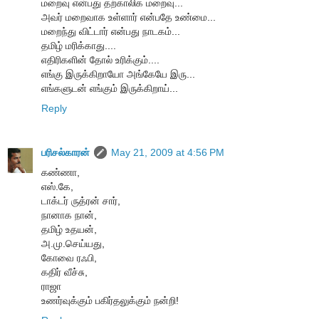
மறைவு என்பது தற்காலிக மறைவு...
அவர் மறைவாக உள்ளார் என்பதே உண்மை...
மறைந்து விட்டார் என்பது நாடகம்...
தமிழ் மரிக்காது....
எதிரிகளின் தோல் உரிக்கும்....
எங்கு இருக்கிறாயோ அங்கேயே இரு...
எங்களுடன் எங்கும் இருக்கிறாய்...
Reply
பரிசல்காரன்
May 21, 2009 at 4:56 PM
கண்ணா,
எஸ்.கே,
டாக்டர் ருத்ரன் சார்,
நானாக நான்,
தமிழ் உதயன்,
அ.மு.செய்யது,
கோவை ரஃபி,
கதிர் வீச்சு,
ராஜா
உணர்வுக்கும் பகிர்தலுக்கும் நன்றி!