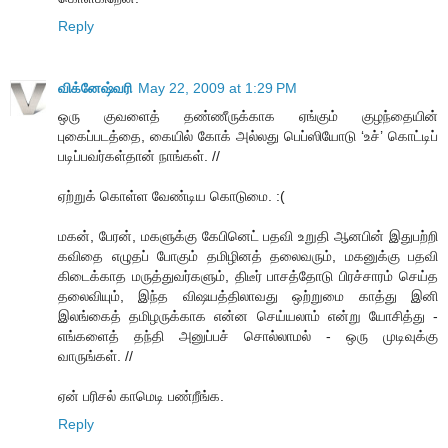
Reply
விக்னேஷ்வரி
May 22, 2009 at 1:29 PM
ஒரு குவளைத் தண்ணீருக்காக ஏங்கும் குழந்தையின்
புகைப்படத்தை, கையில் கோக் அல்லது பெப்ஸியோடு ‘உச்’ கொட்டிப்
படிப்பவர்கள்தான் நாங்கள். //
ஏற்றுக் கொள்ள வேண்டிய கொடுமை. :(
மகன், பேரன், மகளுக்கு கேபினெட் பதவி உறுதி ஆனபின் இதுபற்றி
கவிதை எழுதப் போகும் தமிழினத் தலைவரும், மகனுக்கு பதவி
கிடைக்காத மருத்துவர்களும், திடீர் பாசத்தோடு பிரச்சாரம் செய்த
தலைவியும், இந்த விஷயத்திலாவது ஒற்றுமை காத்து இனி
இலங்கைத் தமிழருக்காக என்ன செய்யலாம் என்று யோசித்து -
எங்களைத் தந்தி அனுப்பச் சொல்லாமல் - ஒரு முடிவுக்கு
வாருங்கள். //
ஏன் பரிசல் காமெடி பண்றீங்க.
Reply