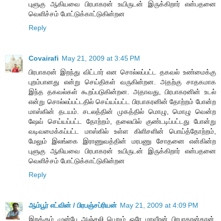
புளுகு ஆகியவை பிரபாகரன் உயிருடன் இருக்கிறார் என்பதனை
வெளிச்சம் போட்டுக்காட்டுகின்றன
Reply
Covairafi
May 21, 2009 at 3:45 PM
பிரபாகரன் இறந்து விட்டார் என சொல்லப்பட்ட தகவல் உண்மைக்கு
புறம்பானது என்று செய்திகள் வருகின்றன. அதற்கு சாதகமாக
இந்த தகவல்கள் கூறப்படுகின்றன. அதாவது, பிரபாகரனின் உடல்
என்று சொல்லப்பட்டதில் செய்யப்பட்ட பிரபாகரனின் தோற்றம் போன்ற
மாஸ்கின் தடயம். சடலத்தின் முகத்தில் மொழு, மொழு வென்ற
ஷேவ் செய்யப்பட்ட தோற்றம், தலையில் குண்டடிப்பட்டது போன்று
வடிவமைக்கப்பட்ட மாஸ்கில் உள்ள கிளிசளின் பொய்த்தோற்றம்,
மேலும் இலங்கை இராணுவத்தின் மரபணு சோதனை என்கின்ற
புளுகு ஆகியவை பிரபாகரன் உயிருடன் இருக்கிறார் என்பதனை
வெளிச்சம் போட்டுக்காட்டுகின்றன
Reply
ஆம்பூர் எட்வின் / பிரபஞ்சப்ரியன்
May 21, 2009 at 4:09 PM
இறக்கும் முன்பே அஞ்சலி பெறும் ஒரே மாவீரன் பிரபாகரன்தான்.