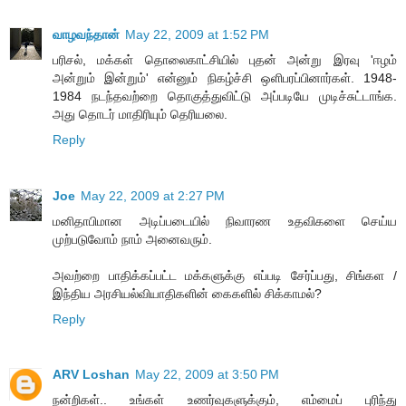
வாழவந்தான்
May 22, 2009 at 1:52 PM
பரிசல், மக்கள் தொலைகாட்சியில் புதன் அன்று இரவு 'ஈழம்
அன்றும் இன்றும்' என்னும் நிகழ்ச்சி ஒளிபரப்பினார்கள். 1948-
1984 நடந்தவற்றை தொகுத்துவிட்டு அப்படியே முடிச்சுட்டாங்க.
அது தொடர் மாதிரியும் தெரியலை.
Reply
Joe
May 22, 2009 at 2:27 PM
மனிதாபிமான அடிப்படையில் நிவாரண உதவிகளை செய்ய
முற்படுவோம் நாம் அனைவரும்.
அவற்றை பாதிக்கப்பட்ட மக்களுக்கு எப்படி சேர்ப்பது, சிங்கள /
இந்திய அரசியல்வியாதிகளின் கைகளில் சிக்காமல்?
Reply
ARV Loshan
May 22, 2009 at 3:50 PM
நன்றிகள்.. உங்கள் உணர்வுகளுக்கும், எம்மைப் புரிந்து