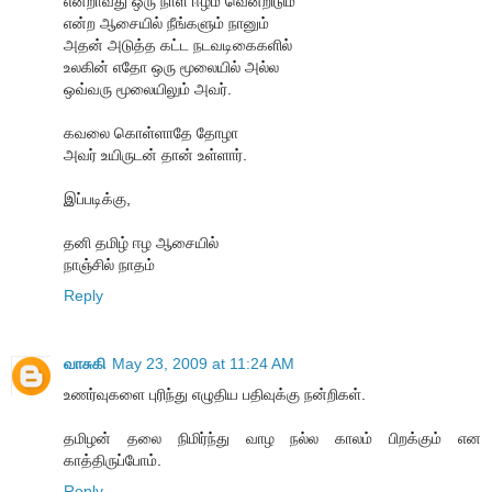
என்றாவது ஒரு நாள் ஈழம் வென்றிடும்
என்ற ஆசையில் நீங்களும் நானும்
அதன் அடுத்த கட்ட நடவடிகைகளில்
உலகின் எதோ ஒரு மூலையில் அல்ல
ஒவ்வரு மூலையிலும் அவர்.
கவலை கொள்ளாதே தோழா
அவர் உயிருடன் தான் உள்ளார்.
இப்படிக்கு,
தனி தமிழ் ஈழ ஆசையில்
நாஞ்சில் நாதம்
Reply
வாசுகி
May 23, 2009 at 11:24 AM
உணர்வுகளை புரிந்து எழுதிய பதிவுக்கு நன்றிகள்.
தமிழன் தலை நிமிர்ந்து வாழ நல்ல காலம் பிறக்கும் என
காத்திருப்போம்.
Reply