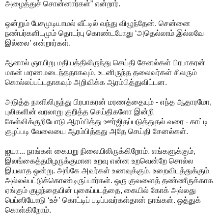
அழைத்துச் சொன்னார்கள்” என்றார்.
ஒன்றும் பேசமுடியாமல் வீட்டில் வந்து விழுந்தேன். சென்னை
நண்பர்களிடமும் தொடர்பு கொண்டபோது ‘அதெல்லாம் இல்லவே
இல்லை’ என்றார்கள்.
ஆனால் ஞாயிறு மதியத்திலிருந்து செய்தி சேனல்கள் பிரபாகரன்
மகன் மரணமடைந்ததாகவும், உடனிருந்த தலைவர்கள் சிலரும்
கொல்லப்பட்டதாகவும் அறிவிக்க ஆரம்பித்துவிட்டன.
அடுத்த நாளிலிருந்து பிரபாகரன் மரணத்தையும் - எந்த ஆதாரமோ,
புலிகளின் வரலாறு குறித்த செய்திகளோ இன்றி
கேள்விக்குறியோடு ஆரம்பித்து ஊர்ஜிதப்படுத்துதல் வரை - காட்டி
குழப்படி வேலையை ஆரம்பித்தது அதே செய்தி சேனல்கள்.
ஐயா... நாங்கள் கையறு நிலையிலிருக்கிறோம். எங்களுக்கும்,
இலங்கைத்தமிழருக்குமான உறவு என்ன உறவென்றே சொல்ல
இயலாத ஒன்று. அங்கே அவர்கள் உணவுக்கும், உறைவிடத்துக்கும்
அல்லல்பட்டுக்கொண்டிருப்பார்கள். ஒரு குவளைத் தண்ணீருக்காக
ஏங்கும் குழந்தையின் புகைப்படத்தை, கையில் கோக் அல்லது
பெப்ஸியோடு ‘உச்’ கொட்டிப் படிப்பவர்கள்தான் நாங்கள். ஒத்துக்
கொள்கிறோம்.