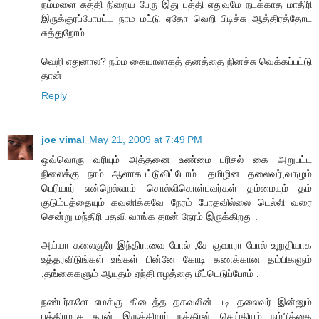
நம்மளை சுத்தி நிறைய பேரு இது பத்தி எதுவுமே நடக்காத மாதிரி
இருக்குரப்போபட்ட நாம மட்டு ஏதோ வெறி பிடிச்சு ஆத்திரத்தோட
சுத்துறோம்.......
வெறி எதுனால? நம்ம கையாலாகத் தனத்தை நினச்சு வெக்கப்பட்டு
தான்
Reply
joe vimal
May 21, 2009 at 7:49 PM
ஒவ்வொரு வரியும் அத்தனை உண்மை பரிசல் கை அறுபட்ட
நிலைக்கு நாம் ஆளாகபட்டுவிட்டோம் .தமிழின தலைவர்,வாழும்
பெரியார் என்றெல்லாம் சொல்லிகொள்பவர்கள் தம்மையும் தம்
குடும்பத்தையும் கவனிக்கவே நேரம் போதவில்லை டெல்லி வரை
சென்று மந்திரி பதவி வாங்க தான் நேரம் இருக்கிறது .
அய்யா கலைஞரே இந்திராவை போல் ,சே குவாரா போல் உறுதியாக
உத்தரவிடுங்கள் உங்கள் பின்னே கோடி கணக்கான தம்பிகளும்
,தங்கைகளும் ஆயுதம் ஏந்தி ஈழத்தை மீட்டெடுப்போம் .
நண்பர்களே எமக்கு கிடைத்த தகவலின் படி தலைவர் இன்னும்
பத்திரமாக தான் இருக்கிறார் நக்கீரன் செய்தியும் நம்பிக்கை