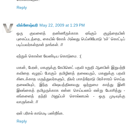
Reply
விக்னேஷ்வரி
May 22, 2009 at 1:29 PM
ஒரு குவளைத் தண்ணீருக்காக ஏங்கும் குழந்தையின்
புகைப்படத்தை, கையில் கோக் அல்லது பெப்ஸியோடு ‘உச்’ கொட்டிப்
படிப்பவர்கள்தான் நாங்கள். //
ஏற்றுக் கொள்ள வேண்டிய கொடுமை. :(
மகன், பேரன், மகளுக்கு கேபினெட் பதவி உறுதி ஆனபின் இதுபற்றி
கவிதை எழுதப் போகும் தமிழினத் தலைவரும், மகனுக்கு பதவி
கிடைக்காத மருத்துவர்களும், திடீர் பாசத்தோடு பிரச்சாரம் செய்த
தலைவியும், இந்த விஷயத்திலாவது ஒற்றுமை காத்து இனி
இலங்கைத் தமிழருக்காக என்ன செய்யலாம் என்று யோசித்து -
எங்களைத் தந்தி அனுப்பச் சொல்லாமல் - ஒரு முடிவுக்கு
வாருங்கள். //
ஏன் பரிசல் காமெடி பண்றீங்க.
Reply