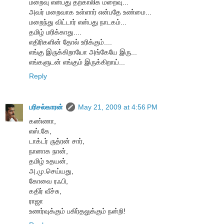
மறைவு என்பது தற்காலிக மறைவு...
அவர் மறைவாக உள்ளார் என்பதே உண்மை...
மறைந்து விட்டார் என்பது நாடகம்...
தமிழ் மரிக்காது....
எதிரிகளின் தோல் உரிக்கும்....
எங்கு இருக்கிறாயோ அங்கேயே இரு...
எங்களுடன் எங்கும் இருக்கிறாய்...
Reply
பரிசல்காரன்
May 21, 2009 at 4:56 PM
கண்ணா,
எஸ்.கே,
டாக்டர் ருத்ரன் சார்,
நானாக நான்,
தமிழ் உதயன்,
அ.மு.செய்யது,
கோவை ரஃபி,
கதிர் வீச்சு,
ராஜா
உணர்வுக்கும் பகிர்தலுக்கும் நன்றி!