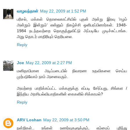
வாழவந்தான்
May 22, 2009 at 1:52 PM
பரிசல், மக்கள் தொலைகாட்சியில் புதன் அன்று இரவு 'ஈழம்
அன்றும் இன்றும்' என்னும் நிகழ்ச்சி ஒளிபரப்பினார்கள். 1948-
1984 நடந்தவற்றை தொகுத்துவிட்டு அப்படியே முடிச்சுட்டாங்க.
அது தொடர் மாதிரியும் தெரியலை.
Reply
Joe
May 22, 2009 at 2:27 PM
மனிதாபிமான அடிப்படையில் நிவாரண உதவிகளை செய்ய
முற்படுவோம் நாம் அனைவரும்.
அவற்றை பாதிக்கப்பட்ட மக்களுக்கு எப்படி சேர்ப்பது, சிங்கள /
இந்திய அரசியல்வியாதிகளின் கைகளில் சிக்காமல்?
Reply
ARV Loshan
May 22, 2009 at 3:50 PM
நன்றிகள்.. உங்கள் உணர்வுகளுக்கும், எம்மைப் புரிந்து