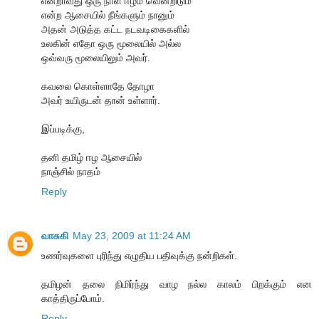
என்றாவது ஒரு நாள் ஈழம் வென்றிடும்
என்ற ஆசையில் நீங்களும் நானும்
அதன் அடுத்த கட்ட நடவடிகைகளில்
உலகின் எதோ ஒரு மூலையில் அல்ல
ஒவ்வரு மூலையிலும் அவர்.
கவலை கொள்ளாதே தோழா
அவர் உயிருடன் தான் உள்ளார்.
இப்படிக்கு,
தனி தமிழ் ஈழ ஆசையில்
நாஞ்சில் நாதம்
Reply
வாசுகி
May 23, 2009 at 11:24 AM
உணர்வுகளை புரிந்து எழுதிய பதிவுக்கு நன்றிகள்.
தமிழன் தலை நிமிர்ந்து வாழ நல்ல காலம் பிறக்கும் என
காத்திருப்போம்.
Reply