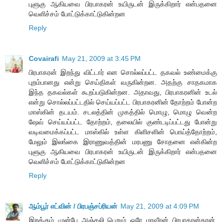
புளுகு ஆகியவை பிரபாகரன் உயிருடன் இருக்கிறார் என்பதனை
வெளிச்சம் போட்டுக்காட்டுகின்றன
Reply
Covairafi
May 21, 2009 at 3:45 PM
பிரபாகரன் இறந்து விட்டார் என சொல்லப்பட்ட தகவல் உண்மைக்கு
புறம்பானது என்று செய்திகள் வருகின்றன. அதற்கு சாதகமாக
இந்த தகவல்கள் கூறப்படுகின்றன. அதாவது, பிரபாகரனின் உடல்
என்று சொல்லப்பட்டதில் செய்யப்பட்ட பிரபாகரனின் தோற்றம் போன்ற
மாஸ்கின் தடயம். சடலத்தின் முகத்தில் மொழு, மொழு வென்ற
ஷேவ் செய்யப்பட்ட தோற்றம், தலையில் குண்டடிப்பட்டது போன்று
வடிவமைக்கப்பட்ட மாஸ்கில் உள்ள கிளிசளின் பொய்த்தோற்றம்,
மேலும் இலங்கை இராணுவத்தின் மரபணு சோதனை என்கின்ற
புளுகு ஆகியவை பிரபாகரன் உயிருடன் இருக்கிறார் என்பதனை
வெளிச்சம் போட்டுக்காட்டுகின்றன
Reply
ஆம்பூர் எட்வின் / பிரபஞ்சப்ரியன்
May 21, 2009 at 4:09 PM
இறக்கும் முன்பே அஞ்சலி பெறும் ஒரே மாவீரன் பிரபாகரன்தான்.