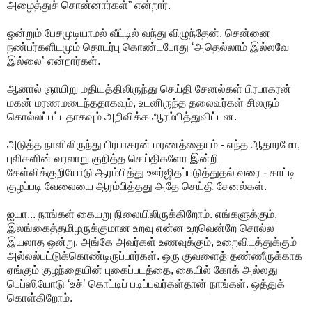
அழைத்துச் சொன்னார்கள்” என்றார்.
ஒன்றும் பேசமுடியாமல் வீட்டில் வந்து விழுந்தேன். சென்னை
நண்பர்களிடமும் தொடர்பு கொண்டபோது ‘அதெல்லாம் இல்லவே
இல்லை’ என்றார்கள்.
ஆனால் ஞாயிறு மதியத்திலிருந்து செய்தி சேனல்கள் பிரபாகரன்
மகன் மரணமடைந்ததாகவும், உடனிருந்த தலைவர்கள் சிலரும்
கொல்லப்பட்டதாகவும் அறிவிக்க ஆரம்பித்துவிட்டன.
அடுத்த நாளிலிருந்து பிரபாகரன் மரணத்தையும் - எந்த ஆதாரமோ,
புலிகளின் வரலாறு குறித்த செய்திகளோ இன்றி
கேள்விக்குறியோடு ஆரம்பித்து ஊர்ஜிதப்படுத்துதல் வரை - காட்டி
குழப்படி வேலையை ஆரம்பித்தது அதே செய்தி சேனல்கள்.
ஐயா... நாங்கள் கையறு நிலையிலிருக்கிறோம். எங்களுக்கும்,
இலங்கைத்தமிழருக்குமான உறவு என்ன உறவென்றே சொல்ல
இயலாத ஒன்று. அங்கே அவர்கள் உணவுக்கும், உறைவிடத்துக்கும்
அல்லல்பட்டுக்கொண்டிருப்பார்கள். ஒரு குவளைத் தண்ணீருக்காக
ஏங்கும் குழந்தையின் புகைப்படத்தை, கையில் கோக் அல்லது
பெப்ஸியோடு ‘உச்’ கொட்டிப் படிப்பவர்கள்தான் நாங்கள். ஒத்துக்
கொள்கிறோம்.