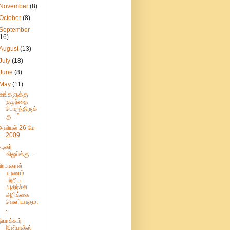
November
(8)
October
(8)
September
(16)
August
(13)
July
(18)
June
(8)
May
(11)
"உங்களுக்கு
குழந்தை
பொறந்திருக்
கு....”
அவியல் 26 மே
2009
நடிகர்
விஜய்க்கு....
பிரபாகரன்
மரணம்
பற்றிய
அதிர்ச்சி
அறிக்கை
வெளியாகும.
..
டுபாக்கூர்
இன்பாக்ஸ்