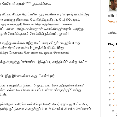
ர வேறொன்றையும் **** முடியவில்லை.
ட்டில் கிடந்த நோட்டீஸில் ஒரு கட்சிக்காரர் ‘பாரதத் தாயின்மீது
with h
ல வாக்குறுதிகளைக் கொடுத்திருக்கிறார். வெற்றிபெற்றால்
View m
 ஒரு வாக்குறுதி கோவை தொகுதியிலுள்ள டாஸ்மாக்
ப் பணியை மேற்கொள்வதாகச் சொல்லியிருக்கிறார். அடுத்த
வாங்க..
ுரல் கொடுப்பதாகச் சொல்லியிருக்கிறார். முரண்!
ழுந்து பைக்கை அந்த வேட்பாளர் வீட்டுச் சுவற்றில் மோதி
Blog A
அந்த நோட்டீஸை அவர் முகத்தில் விட்டெறிந்து
►
20
 ஆரம்பித்து நீள்வசனம் பேச என்னால் முடியாதென்பதால்...
►
20
ிக்கு அழைத்து ‘என்னங்க.. இதெப்படி சாத்தியம்?’ என்று கேட்க
►
20
►
20
►
20
சார். இது இல்லைன்னா அது..” என்கிறார்.
►
20
பரா? உறுதிமொழிங்க.. அதுவும் யார் மேல குடுத்திருக்கீங்க?
►
20
ீங்க. எல்லாமே விளையாட்டாப் போச்சா உங்களுக்கு?” என்று
►
20
டேன்.
►
20
க்கிறேன். பகிரங்க மன்னிப்புக் கோரி அவர் ஏதாவது பேட்டி கீட்டி
▼
20
ன் இரண்டு ஓட்டுகளை அவருக்குப் போடச் சொல்லி சிபாரிசு செய்யலாம்
►