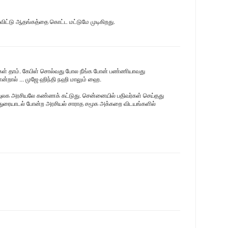
விட்டு ஆதங்கத்தை கொட்ட மட்டுமே முடிகிறது.
கள் தாம். கேபிள் சொல்வது போல நீங்க போன் பண்ணியாவது
ென்றால் ... முஜே ஹிந்தி நஹி மாலும் ஹை.
ிவுலக அரசியலே கண்ணக் கட்டுது. சென்னையில் பதிவர்கள் செய்தது
்துரையாடல் போன்ற அரசியல் சாராத சமூக அக்கறை விடயங்களில்