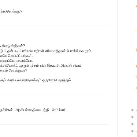
னத்த சொல்றது?
 போடுகிறீர்கள்?
டு.அதன் படி அரசியல்வாதிகள் சரியாகத்தான் போகப்போக தரம்
லேயே போய்விட்டார்கள்.
....ஹைய்யோ ஹைய்யோ.
்ஸிடெண்ட் மற்றும் ரத்தம் உயிர் இத்யாதி.ஆனால் தினம்
ல்லாம் தோன்றுமா?
்கும் அரசியல்வாதிகளுக்கும் ஒருசேர பொருந்தும்.
ுக்கேன்.. அரசியல்வாதியை பத்தி.. சேம் ப்ளட்..
►
►
►
►