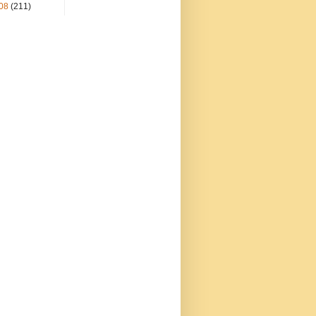
08
(211)