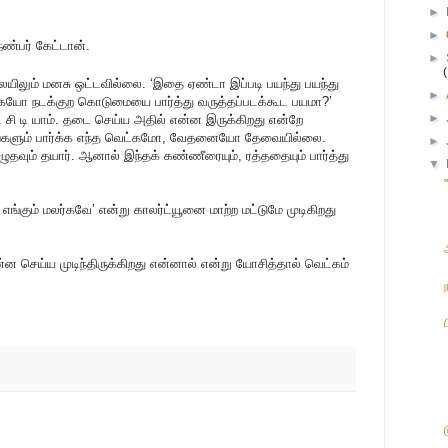
►
►
 நண்பர் கேட்டான்.
►
ையிலும் மனசு ஒட்டவில்லை. ‘இதை ஏண்டா இப்படி பயந்து பயந்து
►
்கயோ நடக்குற கொடுமையை பார்த்து வருத்தப்படக்கூட பயமா?’
►
ட சி டி யாம். தடை செய்ய அதில் என்ன இருக்கிறது என்றே
்கங்களும் பார்க்க எந்த வெட்கமோ, வேதனையோ தேவையில்லை.
►
எழுதவும் தயார். ஆனால் இந்தக் கண்ணீரையும், ரத்ததையும் பார்த்து
▼
ங்கும் மலர்கவே’ என்று காலர்ட்யூனை மாற்ற மட்டுமே முடிகிறது
்ன செய்ய முடிந்திருக்கிறது என்னால் என்று யோசித்தால் வெட்கம்