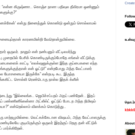
Create
: “என்ன கிருஷ்ணா.. கொஞ்ச நாளா பதிவுல தீவிரமா ஒண்ணும்
்களுக்கு?”
Follow
 எனக்கேன்’ என்று நினைத்துக் கொண்டு ஒன்றும் சொல்லாமல்
சனையும்தான் காரணமின்றி வேறொன்றுமில்லை.
உடன்வரு
தார் ஒருவர். நானும் என் நண்பனும் வீட்டிலமர்ந்து
ு முறையில் பேசிக் கொண்டிருக்கும்போதே எங்கள் வீட்டுக்கு
ுப்பைகளைக் காட்டி “எலக்‌ஷனுக்குள்ள இந்த குப்பைகளை எந்த
்களுக்குத்தான் என் ஓட்டு!” என்றபோது அந்த வேட்பாளர்
நல்ல யோசனையா இருக்கே” என்றபடி கூட இருந்த
சங்ககிட்ட சொல்லி ரெண்டொரு நாள்ல இதக் க்ளீன்
் அடைந்து “இல்லைங்க.. ஜெயிச்சப்பறம் அதப் பண்றேன்.. இதப்
 பண்ணினீங்கன்னா அட்லீஸ்ட் ஓட்டுப் போடற அந்த நிமிஷம்
தொடர்பு
ையா?” என்றெல்லாம் விளக்கம் கொடுத்து..
kbkk
ரு மாற்றமுமில்லை. வெட்கக்கேடான விஷயம், அந்த வேட்பாளருக்கு
்டிலேயே குடியிருக்கும் ஒருவர் இதற்குப் பிறகு தன் வீட்டுக்
About
பார்க்கிறேன்.