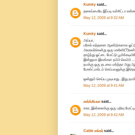
Kumky
said...
தலைப்பையே இப்படி வச்சிட்டா என்
May 12, 2009 at 9:32 AM
Kumky
said...
அய்யா,
பரிசல் எத்தனை ஆண்டுகளாக ஓட்டு
அவரவர்கென்று ஒரு பாலிஸி(?)உண்
தாழ்ந்து ஓட்டை போட்டு பூமிக்கடியி
இன்னுமா இவங்கள நம்பி வெம்பி 
நமக்கு ஒரு தடவை பார்த்தா அது ஆக
போஸ்ட்மார்டம் செய்பவனுக்கு இதெ
ஒன்னும் செய்ய முடியாது...இது நமக
May 12, 2009 at 9:41 AM
கார்க்கிபவா
said...
சகா, இன்னைக்கு ஒரு பதிவு போட்டிர
May 12, 2009 at 9:42 AM
Cable சங்கர்
said...