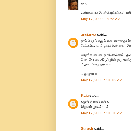
தல,
உண்மையை சொல்லியுள்ளீர்கள். பதி
May 12, 2009 at 9:58 AM
anujanya
said...
நாம் பெரும்பாலும் கையாலாகாதவர்
கேட்டீங்க. நா அதுவும் இல்லை. ஏன
விடுங்க கே.கே. நமக்கெல்லாம் பத
போல் கோவை/திருப்பூரில் ஒரு கலந
ஆர்வம் செலுத்தலாம்.
அனுஜன்யா
May 12, 2009 at 10:02 AM
Raju
said...
\\நண்பர் கேட்டான்.\\
இதுவும் முரண்தான்..!
May 12, 2009 at 10:10 AM
Suresh
said...