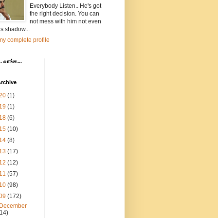
Everybody Listen.. He's got
the right decision. You can
not mess with him not even
is shadow...
y complete profile
. வாங்க...
rchive
20
(1)
19
(1)
18
(6)
15
(10)
14
(8)
13
(17)
12
(12)
11
(57)
10
(98)
09
(172)
December
(14)