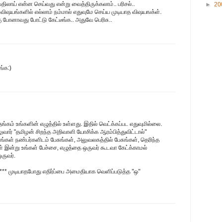
திலாய் என்ன செய்வது என்று வைத்திருக்கலாம்.. பரிசல்..
►
20
்த விஷயங்களில் எல்லாம் நம்மால் எதுவுமே செய்ய முடியாத விஷயஙக்ள்.
கு போனாவது போட்டு கேட்டீங்க.. அதுவே பெரிசு..
ங்க:)
்கம் உங்களின் எழுத்தில் உள்ளது. இதில் வெட்க்கப்பட எதுவுமில்லை.
வார் "தமிழன் சிறந்த அறிவாளி யோசிக்க ஆரம்பித்துவிட்டால்"
சுங்கள் நண்பர்களிடம் பேசுங்கள், அலுவலகத்தில் பேசுங்கள், தெரிந்த
ள் இன்று உங்கள் பேச்சை, எழுத்தை ஒருவர் கூடவா கேட்க்காமல்
ருவர்.
****** முடியாதபோது எதிர்ப்பை அமைதியாக வெளிப்படுத்த "ஒ"