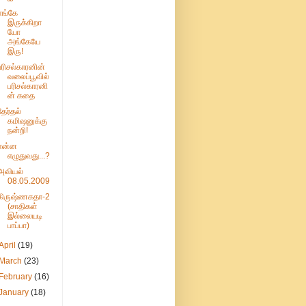
எங்கே
இருக்கிறா
யோ
அங்கேயே
இரு!
பரிசல்காரனின்
வலைப்பூவில்
பரிசல்காரனி
ன் கதை
தேர்தல்
கமிஷனுக்கு
நன்றி!
என்ன
எழுதுவது...?
அவியல்
08.05.2009
கிருஷ்ணகதா-2
(சாதிகள்
இல்லையடி
பாப்பா)
April
(19)
March
(23)
February
(16)
January
(18)