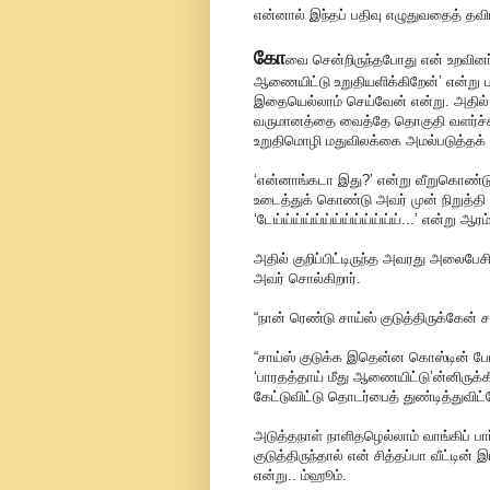
என்னால் இந்தப் பதிவு எழுதுவதைத் தவி
கோ
வை சென்றிருந்தபோது என் உறவினர் வீ
ஆணையிட்டு உறுதியளிக்கிறேன்’ என்று ப
இதையெல்லாம் செய்வேன் என்று. அதில்
வருமானத்தை வைத்தே தொகுதி வளர்ச்சி
உறுதிமொழி மதுவிலக்கை அமல்படுத்தக் க
‘என்னாங்கடா இது?’ என்று வீறுகொண்டு எ
உடைத்துக் கொண்டு அவர் முன் நிறுத்தி 
‘டேய்ய்ய்ய்ய்ய்ய்ய்ய்ய்ய்ய்ய்...’ என்று
அதில் குறிப்பிட்டிருந்த அவரது அலைபேச
அவர் சொல்கிறார்.
“நான் ரெண்டு சாய்ஸ் குடுத்திருக்கேன் 
“சாய்ஸ் குடுக்க இதென்ன கொஸ்டின் பேப்
‘பாரதத்தாய் மீது ஆணையிட்டு’ன்னிருக்க
கேட்டுவிட்டு தொடர்பைத் துண்டித்துவிட்
அடுத்தநாள் நாளிதழெல்லாம் வாங்கிப் பார்
குடுத்திருந்தால் என் சித்தப்பா வீட்டி
என்று.. ம்ஹூம்.