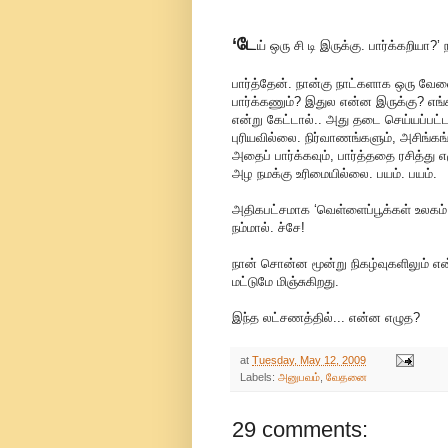
‘டே
ய் ஒரு சி டி இருக்கு. பார்க்கறியா?’
பார்த்தேன். நான்கு நாட்களாக ஒரு வேல
பார்க்கணும்? இதுல என்ன இருக்கு? எங
என்று கேட்டால்.. அது தடை செய்யப்பட்
புரியவில்லை. நிர்வாணங்களும், அசிங
அதைப் பார்க்கவும், பார்த்ததை ரசித்து 
அழ நமக்கு உரிமையில்லை. பயம். பயம்.
அதிகபட்சமாக ‘வெள்ளைப்பூக்கள் உலகம் எ
நம்மால். ச்சே!
நான் சொன்ன மூன்று நிகழ்வுகளிலும் என
மட்டுமே மிஞ்சுகிறது.
இந்த லட்சணத்தில்... என்ன எழுத?
at
Tuesday, May 12, 2009
Labels:
அனுபவம்
,
வேதனை
29 comments: