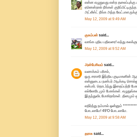
என்ன எழுதுவது என்ற தலைப்புக்கு ப
ஏனென்றால் நீங்கள் குறிப்பிட்டிருந
அட்லீஸ்ட் நீங்க அந்த வேட்பாளருக்
May 12, 2009 at 9:49 AM
குசும்பன்
said...
வாங்க புதிய பதிவரை! வந்து கலக்கு
May 12, 2009 at 9:52 AM
அன்பேசிவம்
said...
வணக்கம் பரிசல்,
ஒரு சராசரி இந்திய குடிமகனின் ஆதங
என்னுடைய நண்பர் அடிக்கடி சொல்லு
என்பார். தொடர்ந்து இதைப்பற்றி பே
எல்லோரிடமும் பேசுங்கள். எழுதுங்க
இருந்துவிடபோகிறார்கள். தினமும் ஒ
எதிர்த்து நம்மால் ஒன்னும் ******
போடலாமே! 49'O போடலாமே.
May 12, 2009 at 9:58 AM
தராசு
said...