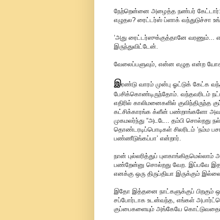
நேற்றென்னை அழைத்த நண்பர் கேட்டார்
எழுதல? ரைட்டர்ஸ் ப்ளாக் வந்துடுச்சா உங
‘அது ரைட்டர்ஸுக்குத்தானே வரணும்...
இருந்துவிட்டேன்.
வேலைப்பளுவும், என்ன எழுத என்ற யோ
இ
ரண்டு வாரம் முன்பு ஓட்டுக் கேட்க வந்
பேசிக்கொண்டிருந்தோம். வந்தவரிடம் நட்ப
எதிரில் காலிமனைகளில் குவிந்திருந்த க
கட்சிக்காரங்க க்ளீன் பண்றாங்களோ அவங
முகமலர்ந்து “அடடே.. தம்பி சொல்றது 
தொண்டரடிப்பொடிகள் சிலரிடம் ‘நம்ம ப
பண்ணீடுங்கப்பா’ என்றார்.
நான் புல்லரித்துப் புளகாங்கிதமெல்லாம
பண்றேன்னு சொல்றது வேற. இப்பவே இதப்
எனக்கு ஒரு திருப்தியா இருக்கும் இல்ல
இதோ இத்தனை நாட்களுக்குப் பிறகும் ஒ
சப்போர்டாக உடன்வந்த, எங்கள் அபார்ட்மெண
குப்பைகளையும் அங்கேயே கொட்டுவதைப் 