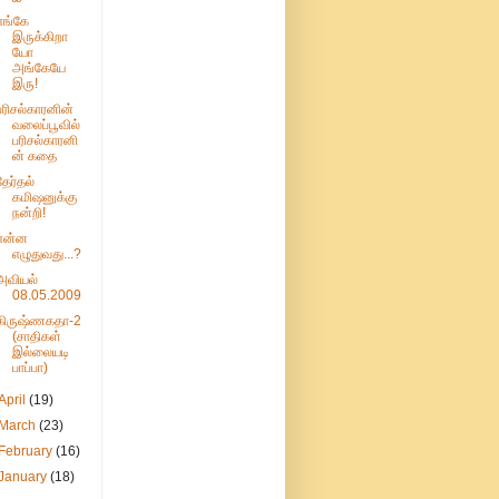
எங்கே
இருக்கிறா
யோ
அங்கேயே
இரு!
பரிசல்காரனின்
வலைப்பூவில்
பரிசல்காரனி
ன் கதை
தேர்தல்
கமிஷனுக்கு
நன்றி!
என்ன
எழுதுவது...?
அவியல்
08.05.2009
கிருஷ்ணகதா-2
(சாதிகள்
இல்லையடி
பாப்பா)
April
(19)
March
(23)
February
(16)
January
(18)