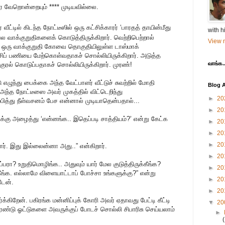
ர வேறொன்றையும் **** முடியவில்லை.
ட்டில் கிடந்த நோட்டீஸில் ஒரு கட்சிக்காரர் ‘பாரதத் தாயின்மீது
with h
ல வாக்குறுதிகளைக் கொடுத்திருக்கிறார். வெற்றிபெற்றால்
View m
 ஒரு வாக்குறுதி கோவை தொகுதியிலுள்ள டாஸ்மாக்
ப் பணியை மேற்கொள்வதாகச் சொல்லியிருக்கிறார். அடுத்த
வாங்க..
ுரல் கொடுப்பதாகச் சொல்லியிருக்கிறார். முரண்!
ழுந்து பைக்கை அந்த வேட்பாளர் வீட்டுச் சுவற்றில் மோதி
Blog A
அந்த நோட்டீஸை அவர் முகத்தில் விட்டெறிந்து
►
20
 ஆரம்பித்து நீள்வசனம் பேச என்னால் முடியாதென்பதால்...
►
20
ிக்கு அழைத்து ‘என்னங்க.. இதெப்படி சாத்தியம்?’ என்று கேட்க
►
20
►
20
►
20
சார். இது இல்லைன்னா அது..” என்கிறார்.
►
20
பரா? உறுதிமொழிங்க.. அதுவும் யார் மேல குடுத்திருக்கீங்க?
►
20
ீங்க. எல்லாமே விளையாட்டாப் போச்சா உங்களுக்கு?” என்று
►
20
டேன்.
►
20
க்கிறேன். பகிரங்க மன்னிப்புக் கோரி அவர் ஏதாவது பேட்டி கீட்டி
▼
20
ன் இரண்டு ஓட்டுகளை அவருக்குப் போடச் சொல்லி சிபாரிசு செய்யலாம்
►