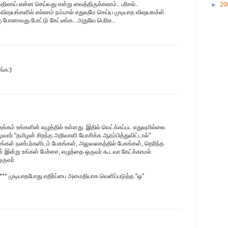
திலாய் என்ன செய்வது என்று வைத்திருக்கலாம்.. பரிசல்..
►
20
்த விஷயங்களில் எல்லாம் நம்மால் எதுவுமே செய்ய முடியாத விஷயஙக்ள்.
கு போனாவது போட்டு கேட்டீங்க.. அதுவே பெரிசு..
ங்க:)
்கம் உங்களின் எழுத்தில் உள்ளது. இதில் வெட்க்கப்பட எதுவுமில்லை.
வார் "தமிழன் சிறந்த அறிவாளி யோசிக்க ஆரம்பித்துவிட்டால்"
சுங்கள் நண்பர்களிடம் பேசுங்கள், அலுவலகத்தில் பேசுங்கள், தெரிந்த
ள் இன்று உங்கள் பேச்சை, எழுத்தை ஒருவர் கூடவா கேட்க்காமல்
ருவர்.
****** முடியாதபோது எதிர்ப்பை அமைதியாக வெளிப்படுத்த "ஒ"