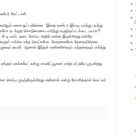
►
►
 நண்பர் கேட்டான்.
►
ையிலும் மனசு ஒட்டவில்லை. ‘இதை ஏண்டா இப்படி பயந்து பயந்து
►
்கயோ நடக்குற கொடுமையை பார்த்து வருத்தப்படக்கூட பயமா?’
►
ட சி டி யாம். தடை செய்ய அதில் என்ன இருக்கிறது என்றே
்கங்களும் பார்க்க எந்த வெட்கமோ, வேதனையோ தேவையில்லை.
►
எழுதவும் தயார். ஆனால் இந்தக் கண்ணீரையும், ரத்ததையும் பார்த்து
▼
ங்கும் மலர்கவே’ என்று காலர்ட்யூனை மாற்ற மட்டுமே முடிகிறது
்ன செய்ய முடிந்திருக்கிறது என்னால் என்று யோசித்தால் வெட்கம்