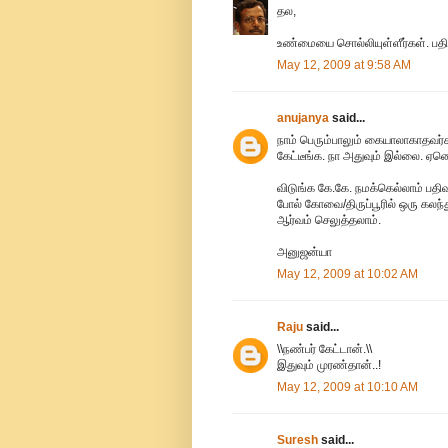
தல,
உண்மையை சொல்லியுள்ளீர்கள். பதி
May 12, 2009 at 9:58 AM
anujanya
said...
நாம் பெரும்பாலும் கையாலாகாதவர்
கேட்டீங்க. நா அதுவும் இல்லை. ஏன
விடுங்க கே.கே. நமக்கெல்லாம் பத
போல் கோவை/திருப்பூரில் ஒரு கலந
ஆர்வம் செலுத்தலாம்.
அனுஜன்யா
May 12, 2009 at 10:02 AM
Raju
said...
\\நண்பர் கேட்டான்.\\
இதுவும் முரண்தான்..!
May 12, 2009 at 10:10 AM
Suresh
said...