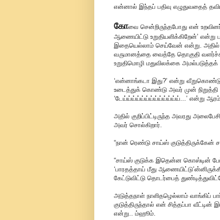
என்னால் இந்தப் பதிவு எழுதுவதைத் தவி
கோ
வை சென்றிருந்தபோது என் உறவினர் வீ
ஆணையிட்டு உறுதியளிக்கிறேன்’ என்று ப
இதையெல்லாம் செய்வேன் என்று. அதில்
வருமானத்தை வைத்தே தொகுதி வளர்ச்சி
உறுதிமொழி மதுவிலக்கை அமல்படுத்தக் க
‘என்னாங்கடா இது?’ என்று வீறுகொண்டு எ
உடைத்துக் கொண்டு அவர் முன் நிறுத்தி 
‘டேய்ய்ய்ய்ய்ய்ய்ய்ய்ய்ய்ய்ய்...’ என்று
அதில் குறிப்பிட்டிருந்த அவரது அலைபேச
அவர் சொல்கிறார்.
“நான் ரெண்டு சாய்ஸ் குடுத்திருக்கேன் 
“சாய்ஸ் குடுக்க இதென்ன கொஸ்டின் பேப்
‘பாரதத்தாய் மீது ஆணையிட்டு’ன்னிருக்க
கேட்டுவிட்டு தொடர்பைத் துண்டித்துவிட்
அடுத்தநாள் நாளிதழெல்லாம் வாங்கிப் பார்
குடுத்திருந்தால் என் சித்தப்பா வீட்டி
என்று.. ம்ஹூம்.