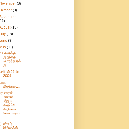
November
(8)
October
(8)
September
(16)
August
(13)
July
(18)
June
(8)
May
(11)
"உங்களுக்கு
குழந்தை
பொறந்திருக்
கு....”
அவியல் 26 மே
2009
நடிகர்
விஜய்க்கு....
பிரபாகரன்
மரணம்
பற்றிய
அதிர்ச்சி
அறிக்கை
வெளியாகும.
..
டுபாக்கூர்
இன்பாக்ஸ்