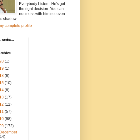
Everybody Listen.. He's got
the right decision. You can
not mess with him not even
is shadow...
y complete profile
. வாங்க...
rchive
20
(1)
19
(1)
18
(6)
15
(10)
14
(8)
13
(17)
12
(12)
11
(57)
10
(98)
09
(172)
December
(14)