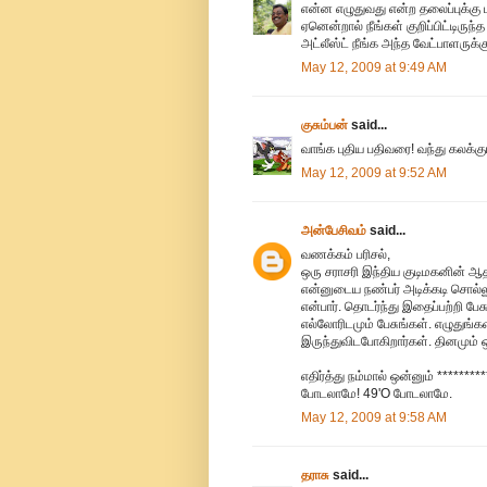
என்ன எழுதுவது என்ற தலைப்புக்கு ப
ஏனென்றால் நீங்கள் குறிப்பிட்டிருந
அட்லீஸ்ட் நீங்க அந்த வேட்பாளருக்
May 12, 2009 at 9:49 AM
குசும்பன்
said...
வாங்க புதிய பதிவரை! வந்து கலக்கு
May 12, 2009 at 9:52 AM
அன்பேசிவம்
said...
வணக்கம் பரிசல்,
ஒரு சராசரி இந்திய குடிமகனின் ஆதங
என்னுடைய நண்பர் அடிக்கடி சொல்லு
என்பார். தொடர்ந்து இதைப்பற்றி பே
எல்லோரிடமும் பேசுங்கள். எழுதுங்க
இருந்துவிடபோகிறார்கள். தினமும் ஒ
எதிர்த்து நம்மால் ஒன்னும் ******
போடலாமே! 49'O போடலாமே.
May 12, 2009 at 9:58 AM
தராசு
said...