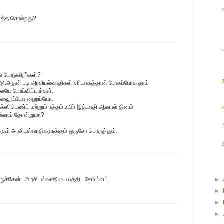
னத்த சொல்றது?
 போடுகிறீர்கள்?
டு.அதன் படி அரசியல்வாதிகள் சரியாகத்தான் போகப்போக தரம்
லேயே போய்விட்டார்கள்.
....ஹைய்யோ ஹைய்யோ.
்ஸிடெண்ட் மற்றும் ரத்தம் உயிர் இத்யாதி.ஆனால் தினம்
ல்லாம் தோன்றுமா?
்கும் அரசியல்வாதிகளுக்கும் ஒருசேர பொருந்தும்.
ுக்கேன்.. அரசியல்வாதியை பத்தி.. சேம் ப்ளட்..
►
►
►
►