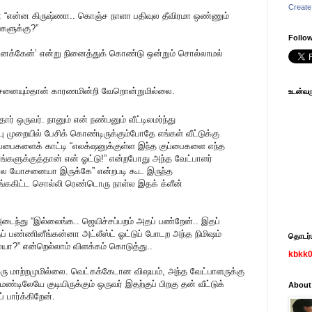
Create
: “என்ன கிருஷ்ணா.. கொஞ்ச நாளா பதிவுல தீவிரமா ஒண்ணும்
்களுக்கு?”
Follow
 எனக்கேன்’ என்று நினைத்துக் கொண்டு ஒன்றும் சொல்லாமல்
சனையும்தான் காரணமின்றி வேறொன்றுமில்லை.
உடன்வரு
தார் ஒருவர். நானும் என் நண்பனும் வீட்டிலமர்ந்து
ு முறையில் பேசிக் கொண்டிருக்கும்போதே எங்கள் வீட்டுக்கு
ுப்பைகளைக் காட்டி “எலக்‌ஷனுக்குள்ள இந்த குப்பைகளை எந்த
்களுக்குத்தான் என் ஓட்டு!” என்றபோது அந்த வேட்பாளர்
நல்ல யோசனையா இருக்கே” என்றபடி கூட இருந்த
சங்ககிட்ட சொல்லி ரெண்டொரு நாள்ல இதக் க்ளீன்
் அடைந்து “இல்லைங்க.. ஜெயிச்சப்பறம் அதப் பண்றேன்.. இதப்
 பண்ணினீங்கன்னா அட்லீஸ்ட் ஓட்டுப் போடற அந்த நிமிஷம்
தொடர்பு
ையா?” என்றெல்லாம் விளக்கம் கொடுத்து..
kbkk
ரு மாற்றமுமில்லை. வெட்கக்கேடான விஷயம், அந்த வேட்பாளருக்கு
்டிலேயே குடியிருக்கும் ஒருவர் இதற்குப் பிறகு தன் வீட்டுக்
About
பார்க்கிறேன்.