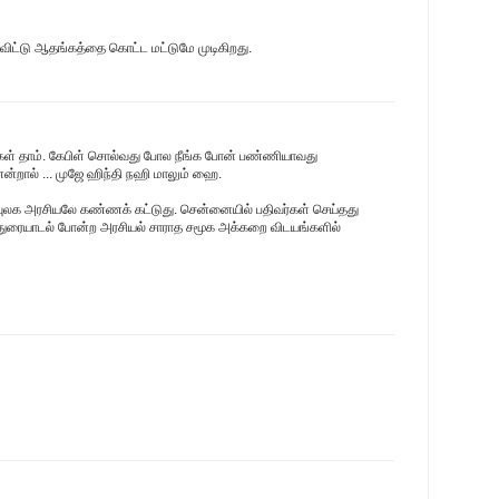
விட்டு ஆதங்கத்தை கொட்ட மட்டுமே முடிகிறது.
கள் தாம். கேபிள் சொல்வது போல நீங்க போன் பண்ணியாவது
ென்றால் ... முஜே ஹிந்தி நஹி மாலும் ஹை.
ிவுலக அரசியலே கண்ணக் கட்டுது. சென்னையில் பதிவர்கள் செய்தது
்துரையாடல் போன்ற அரசியல் சாராத சமூக அக்கறை விடயங்களில்