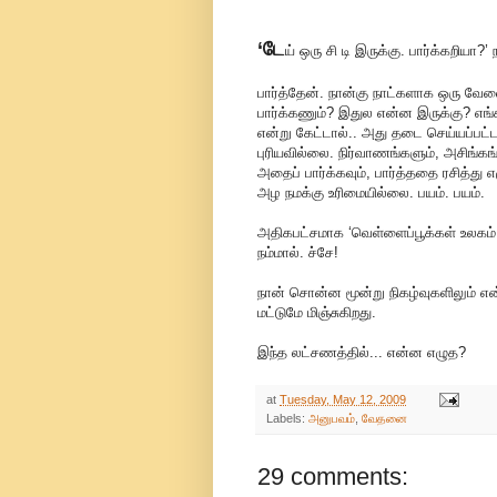
‘டே
ய் ஒரு சி டி இருக்கு. பார்க்கறியா?’
பார்த்தேன். நான்கு நாட்களாக ஒரு வேல
பார்க்கணும்? இதுல என்ன இருக்கு? எங
என்று கேட்டால்.. அது தடை செய்யப்பட்
புரியவில்லை. நிர்வாணங்களும், அசிங
அதைப் பார்க்கவும், பார்த்ததை ரசித்து 
அழ நமக்கு உரிமையில்லை. பயம். பயம்.
அதிகபட்சமாக ‘வெள்ளைப்பூக்கள் உலகம் எ
நம்மால். ச்சே!
நான் சொன்ன மூன்று நிகழ்வுகளிலும் என
மட்டுமே மிஞ்சுகிறது.
இந்த லட்சணத்தில்... என்ன எழுத?
at
Tuesday, May 12, 2009
Labels:
அனுபவம்
,
வேதனை
29 comments: