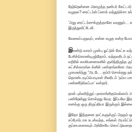
நேற்றென்னை அழைத்த நண்பர் கேட்டார்
எழுதல? ரைட்டர்ஸ் ப்ளாக் வந்துடுச்சா உங
‘அது ரைட்டர்ஸுக்குத்தானே வரணும்...
இருந்துவிட்டேன்.
வேலைப்பளுவும், என்ன எழுத என்ற யோ
இ
ரண்டு வாரம் முன்பு ஓட்டுக் கேட்க வந்
பேசிக்கொண்டிருந்தோம். வந்தவரிடம் நட்ப
எதிரில் காலிமனைகளில் குவிந்திருந்த க
கட்சிக்காரங்க க்ளீன் பண்றாங்களோ அவங
முகமலர்ந்து “அடடே.. தம்பி சொல்றது 
தொண்டரடிப்பொடிகள் சிலரிடம் ‘நம்ம ப
பண்ணீடுங்கப்பா’ என்றார்.
நான் புல்லரித்துப் புளகாங்கிதமெல்லாம
பண்றேன்னு சொல்றது வேற. இப்பவே இதப்
எனக்கு ஒரு திருப்தியா இருக்கும் இல்ல
இதோ இத்தனை நாட்களுக்குப் பிறகும் ஒ
சப்போர்டாக உடன்வந்த, எங்கள் அபார்ட்மெண
குப்பைகளையும் அங்கேயே கொட்டுவதைப் 