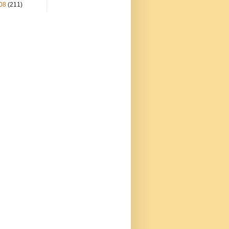
08
(211)