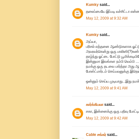
Kumky
said...
தலைப்பையே இப்படி வச்சிட்டா என்
May 12, 2009 at 9:32 AM
Kumky
said...
அய்யா,
பரிசல் எத்தனை ஆண்டுகளாக ஓட்டு
அவரவர்கென்று ஒரு பாலிஸி(?)உண்
தாழ்ந்து ஓட்டை போட்டு பூமிக்கடியி
இன்னுமா இவங்கள நம்பி வெம்பி 
நமக்கு ஒரு தடவை பார்த்தா அது ஆக
போஸ்ட்மார்டம் செய்பவனுக்கு இதெ
ஒன்னும் செய்ய முடியாது...இது நமக
May 12, 2009 at 9:41 AM
கார்க்கிபவா
said...
சகா, இன்னைக்கு ஒரு பதிவு போட்டிர
May 12, 2009 at 9:42 AM
Cable சங்கர்
said...