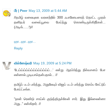
பீர் | Peer
May 13, 2009 at 5:44 AM
//தமிழ் வலையுலக வரலாற்றில் 300 ஃபாலோயரைத் தொட்ட முதல்
தனிநபர் வலைப்பூவை மேய்ந்து கொண்டிருக்கிறீர்கள்...
(அடிங்......!)//
ஹா..ஹா..ஹா...
Reply
விக்னேஷ்வரி
May 19, 2009 at 5:24 PM
‘டேய்ய்ய்ய்ய்ய்ய்ய்ய்ய்ய்ய்ய்...’ என்று ஆரம்பித்து நீள்வசனம் பேச
என்னால் முடியாதென்பதால்... //
தமிழ்ப் படம் பார்த்து, அதுலேயும் விஜய் படம் பார்த்து ரொம்ப கேட்டுப்
போய்ட்டீங்க.
"நான் ரெண்டு சாய்ஸ் குடுத்திருக்கேன் சார். இது இல்லைன்னா
அது..” என்கிறார். //