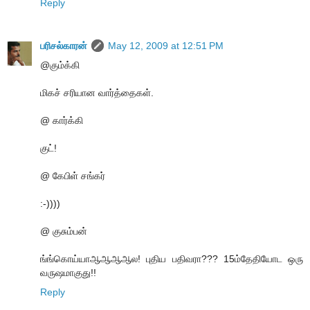
Reply
பரிசல்காரன்
May 12, 2009 at 12:51 PM
@கும்க்கி
மிகச் சரியான வார்த்தைகள்.
@ கார்க்கி
குட்!
@ கேபிள் சங்கர்
:-))))
@ குசும்பன்
ங்ங்கொய்யாஆஆஆஆல! புதிய பதிவரா??? 15ம்தேதியோட ஒரு
வருஷமாகுது!!
Reply