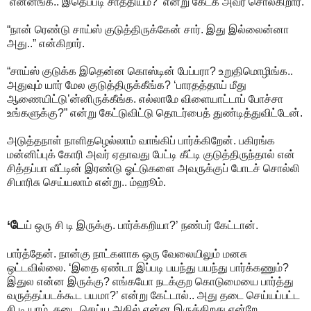
‘என்னங்க.. இதெப்படி சாத்தியம்?’ என்று கேட்க அவர் சொல்கிறார்.
“நான் ரெண்டு சாய்ஸ் குடுத்திருக்கேன் சார். இது இல்லைன்னா
அது..” என்கிறார்.
“சாய்ஸ் குடுக்க இதென்ன கொஸ்டின் பேப்பரா? உறுதிமொழிங்க..
அதுவும் யார் மேல குடுத்திருக்கீங்க? ‘பாரதத்தாய் மீது
ஆணையிட்டு’ன்னிருக்கீங்க. எல்லாமே விளையாட்டாப் போச்சா
உங்களுக்கு?” என்று கேட்டுவிட்டு தொடர்பைத் துண்டித்துவிட்டேன்.
அடுத்தநாள் நாளிதழெல்லாம் வாங்கிப் பார்க்கிறேன். பகிரங்க
மன்னிப்புக் கோரி அவர் ஏதாவது பேட்டி கீட்டி குடுத்திருந்தால் என்
சித்தப்பா வீட்டின் இரண்டு ஓட்டுகளை அவருக்குப் போடச் சொல்லி
சிபாரிசு செய்யலாம் என்று.. ம்ஹூம்.
‘டே
ய் ஒரு சி டி இருக்கு. பார்க்கறியா?’ நண்பர் கேட்டான்.
பார்த்தேன். நான்கு நாட்களாக ஒரு வேலையிலும் மனசு
ஒட்டவில்லை. ‘இதை ஏண்டா இப்படி பயந்து பயந்து பார்க்கணும்?
இதுல என்ன இருக்கு? எங்கயோ நடக்குற கொடுமையை பார்த்து
வருத்தப்படக்கூட பயமா?’ என்று கேட்டால்.. அது தடை செய்யப்பட்ட
சி டி யாம். தடை செய்ய அதில் என்ன இருக்கிறது என்றே