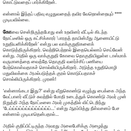
கொட்டுவதைப் பார்க்கிறேன்.
என்னால் இந்தப் பதிவு எழுதுவதைத் தவிர வேறொன்றையும் ****
முடியவில்லை.
கோ
வை சென்றிருந்தபோது என் உறவினர் வீட்டில் கிடந்த
நோட்டீஸில் ஒரு கட்சிக்காரர் ‘பாரதத் தாயின்மீது ஆணையிட்டு
உறுதியளிக்கிறேன்’ என்று பல வாக்குறுதிகளைக்
கொடுத்திருக்கிறார். வெற்றிபெற்றால் இதையெல்லாம் செய்வேன்
என்று. அதில் ஒரு வாக்குறுதி கோவை தொகுதியிலுள்ள டாஸ்மாக்
வருமானத்தை வைத்தே தொகுதி வளர்ச்சிப் பணியை
மேற்கொள்வதாகச் சொல்லியிருக்கிறார். அடுத்த உறுதிமொழி
மதுவிலக்கை அமல்படுத்தக் குரல் கொடுப்பதாகச்
சொல்லியிருக்கிறார். முரண்!
‘என்னாங்கடா இது?’ என்று வீறுகொண்டு எழுந்து பைக்கை அந்த
வேட்பாளர் வீட்டுச் சுவற்றில் மோதி உடைத்துக் கொண்டு அவர் முன்
நிறுத்தி அந்த நோட்டீஸை அவர் முகத்தில் விட்டெறிந்து
‘டேய்ய்ய்ய்ய்ய்ய்ய்ய்ய்ய்ய்ய்...’ என்று ஆரம்பித்து நீள்வசனம் பேச
என்னால் முடியாதென்பதால்...
அதில் குறிப்பிட்டிருந்த அவரது அலைபேசிக்கு அழைத்து