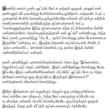
இ
ரண்டு வாரம் முன்பு ஓட்டுக் கேட்க வந்தார் ஒருவர். நானும் என்
நண்பனும் வீட்டிலமர்ந்து பேசிக்கொண்டிருந்தோம். வந்தவரிடம் நட்பு
முறையில் பேசிக் கொண்டிருக்கும்போதே எங்கள் வீட்டுக்கு எதிரில்
காலிமனைகளில் குவிந்திருந்த குப்பைகளைக் காட்டி
“எலக்‌ஷனுக்குள்ள இந்த குப்பைகளை எந்த கட்சிக்காரங்க க்ளீன்
பண்றாங்களோ அவங்களுக்குத்தான் என் ஓட்டு!” என்றபோது அந்த
வேட்பாளர் முகமலர்ந்து “அடடே.. தம்பி சொல்றது நல்ல யோசனையா
இருக்கே” என்றபடி கூட இருந்த தொண்டரடிப்பொடிகள் சிலரிடம்
‘நம்ம பசங்ககிட்ட சொல்லி ரெண்டொரு நாள்ல இதக் க்ளீன்
பண்ணீடுங்கப்பா’ என்றார்.
நான் புல்லரித்துப் புளகாங்கிதமெல்லாம் அடைந்து “இல்லைங்க..
ஜெயிச்சப்பறம் அதப் பண்றேன்.. இதப் பண்றேன்னு சொல்றது வேற.
இப்பவே இதப் பண்ணினீங்கன்னா அட்லீஸ்ட் ஓட்டுப் போடற அந்த
நிமிஷம் எனக்கு ஒரு திருப்தியா இருக்கும் இல்லையா?”
என்றெல்லாம் விளக்கம் கொடுத்து..
இதோ இத்தனை நாட்களுக்குப் பிறகும் ஒரு மாற்றமுமில்லை.
வெட்கக்கேடான விஷயம், அந்த வேட்பாளருக்கு சப்போர்டாக
உடன்வந்த, எங்கள் அபார்ட்மெண்டிலேயே குடியிருக்கும் ஒருவர்
இதற்குப் பிறகு தன் வீட்டுக் குப்பைகளையும் அங்கேயே