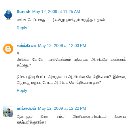
Suresh
May 12, 2009 at 11:25 AM
என்ன செய்யவது ...:-( என்று நமக்கும் வருத்தம் தான்
Reply
கார்க்கிபவா
May 12, 2009 at 12:03 PM
//
விடுங்க கே.கே. நமக்கெல்லாம் பதிவுலக அரசியலே கண்ணக்
கட்டுது//
நீங்க பதிவு போட்ட அவருடைய அரசியல்ல சொல்றீங்களா? இல்லை,
அதுக்கு மறுப்பு போட்ட அரசியல சொல்றீங்களா தல?
Reply
வால்பையன்
May 12, 2009 at 12:22 PM
ஆனாலும் நீங்க நம்ம அரசியல்வாதிகளிடம் நிறைய
எதிர்பார்க்குறிங்க!