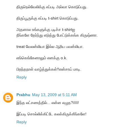
திருநெல்வேலிக்கு எப்படி அல்வா கொடுப்பது.
திருப்பூருக்கு எப்படி t-shirt கொடுப்பது.
அதனால உங்களுக்கு புடிச்ச t-shirtஐ
நீங்களே தேர்ந்து எடுத்து போட்டுக்கங்க கிருஷ்ணா.
treat வேலன்லியா இல்ல ஆரிய பவன்லியா.
எங்கெங்கேனாலும் எனக்கு o.k.
பிறந்தநாள் வாழ்த்துக்கள்!!என்சாய் மாடி.
Reply
Prabhu
May 13, 2009 at 5:11 AM
இந்த லட்சணத்தில்... என்ன எழுத?/////
இப்படி சொல்லிக்கிட்டே கலக்கிருக்கீங்களே!
Reply