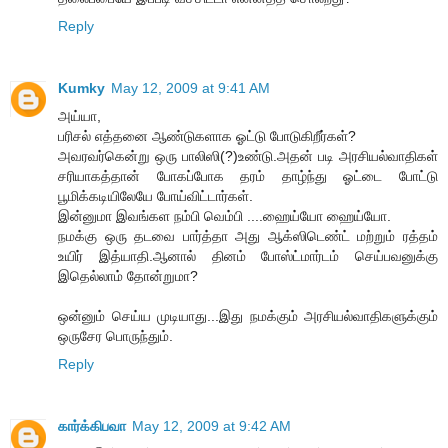
Reply
Kumky
May 12, 2009 at 9:41 AM
அய்யா,
பரிசல் எத்தனை ஆண்டுகளாக ஓட்டு போடுகிறீர்கள்?
அவரவர்கென்று ஒரு பாலிஸி(?)உண்டு.அதன் படி அரசியல்வாதிகள்
சரியாகத்தான் போகப்போக தரம் தாழ்ந்து ஓட்டை போட்டு
பூமிக்கடியிலேயே போய்விட்டார்கள்.
இன்னுமா இவங்கள நம்பி வெம்பி ....ஹைய்யோ ஹைய்யோ.
நமக்கு ஒரு தடவை பார்த்தா அது ஆக்ஸிடெண்ட் மற்றும் ரத்தம்
உயிர் இத்யாதி.ஆனால் தினம் போஸ்ட்மார்டம் செய்பவனுக்கு
இதெல்லாம் தோன்றுமா?
ஒன்னும் செய்ய முடியாது...இது நமக்கும் அரசியல்வாதிகளுக்கும்
ஒருசேர பொருந்தும்.
Reply
கார்க்கிபவா
May 12, 2009 at 9:42 AM