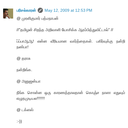
பரிசல்காரன்
May 12, 2009 at 12:53 PM
@ முரளிகுமார் பத்மநாபன்
//"தமிழன் சிறந்த அறிவாளி யோசிக்க ஆரம்பித்துவிட்டால்" //
ப்ப்பாஆஆ! என்ன வீரியமான வார்த்தைகள். பகிர்வுக்கு நன்றி
நண்பா!
@ தராசு
நன்றிங்க.
@ அனுஜன்யா
நீங்க சொன்ன ஒரு காரணத்தாலதான் கொஞ்ச நாளா எதுவும்
எழுதமுடியல!!!!!!!
@ டக்ளஸ்
:-))