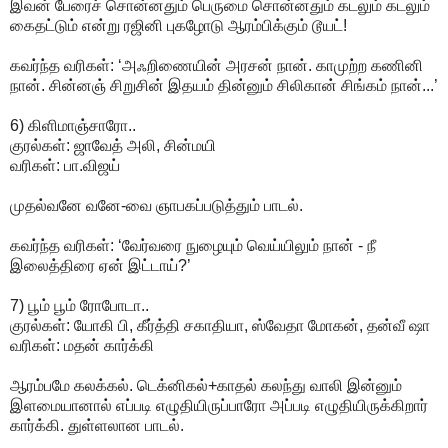
இவன் பேரைச் சொன்னதும் பெருமை சொன்னதும் கடலும் கடலும்
கைதட்டும் என்று ரஜினி புகழோடு ஆரம்பிக்கும் டூயட்!
கவர்ந்த வரிகள்: ‘அஃறிணையின் அரசன் நான். காமுற்ற கணினி
நான். சின்னஞ் சிறுசின் இதயம் தின்னும் சிலிகான் சிங்கம் நான்...’
6) கிளிமாஞ்சாரோ..
குரல்கள்: ஜாவேத் அலி, சின்மயி
வரிகள்: பா.விஜய்
முதல்வனே வனே-வை ஞாபகப்படுத்தும் பாடல்.
கவர்ந்த வரிகள்: ‘வேர்வரை நுழையும் வெய்யிலும் நான் - நீ
இலைத்திரை ஏன் இட்டாய்?’
7) பூம் பூம் ரோபோடா..
குரல்கள்: யோகி பி, கீர்த்தி சகாதியா, ஸ்வேதா மோகன், தன்வீ ஷா
வரிகள்: மதன் கார்க்கி
ஆரம்பமே கலக்கல். டெக்னிகல்+காதல் கலந்து வாலி இன்னும்
இளமையானால் எப்படி எழுதியிருப்பாரோ அப்படி எழுதியிருக்கிறார்
கார்க்கி. துள்ளலான பாடல்.