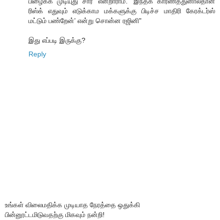
பிழைக்க முடியுது சார்’ என்றாராம். ‘இந்தக் காரணத்துனாலதான்
ரிஸ்க் எதுவும் எடுக்காம மக்களுக்கு பிடிச்ச மாதிரி கேரக்டர்ஸ்
மட்டும் பண்றேன்’ என்று சொன்ன ரஜினி"
இது எப்படி இருக்கு?
Reply
உங்கள் விலைமதிக்க முடியாத நேரத்தை ஒதுக்கி
பின்னூட்டமிடுவதற்கு மிகவும் நன்றி!