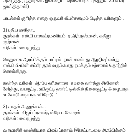
அழைத்திருந்தார்கள். இன்றைய டவுன்லோடிங் யுகத்தில் 25 பேரே
ஜாஸ்திதான்!)
பாடல்கள் குறித்த எனது ஒருவரி விமர்சனமும் பிடித்த வரிகளும்..
1) புதிய மனிதா..
குரல்கள்: எஸ்.பி.பாலசுப்ரமணியம், ஏ.ஆர்.ரஹ்மான், கதீஜா
ரஹ்மான்.
வரிகள்: வைரமுத்து
மெதுவாக ஆரம்பிக்கும் பாட்டில் ‘நான் கண்டது ஆறறிவு’ என்று
எஸ்.பி.பி-யின் கம்பீர குரல் வரும்போது நமக்கும் உற்சாகம் தொற்றிக்
கொள்கிறது.
கவர்ந்த வரிகள்: ஆரம்ப வரிகளான ‘எஃகை வார்த்து சிலிகான்
சேர்த்து, வயரூட்டி, உயிரூட்டி ஹார்ட் டிஸ்கில் நினைவூட்டி அழையாத
உடலோடு வடியாத உயிரோடு..’
2) காதல் அணுக்கள்...
குரல்கள்: விஜய் ப்ரகாஷ், ஸ்ரேயா கோஷல்
வரிகள்: வைரமுத்து
ஒருமாதிரி ஹஸ்கியாக விஜய் ப்ரகாஷ் இந்தப்பாடலை ஆரம்பிக்கும்