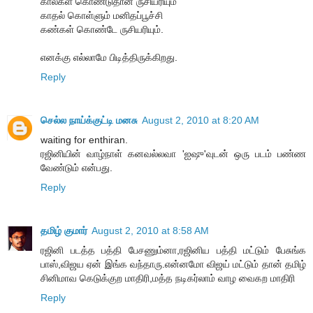
கால்கள் கொண்டுதான் ருசியரியும்
காதல் கொள்ளும் மனிதப்பூச்சி
கண்கள் கொண்டே ருசியரியும்.
எனக்கு எல்லாமே பிடித்திருக்கிறது.
Reply
செல்ல நாய்க்குட்டி மனசு
August 2, 2010 at 8:20 AM
waiting for enthiran.
ரஜினியின் வாழ்நாள் கனவல்லவா 'ஐஷு'வுடன் ஒரு படம் பண்ண
வேண்டும் என்பது.
Reply
தமிழ் குமார்
August 2, 2010 at 8:58 AM
ரஜினி படத்த பத்தி பேசணும்னா,ரஜினிய பத்தி மட்டும் பேசுங்க
பாஸ்,விஜய ஏன் இங்க வந்தாரு.என்னமோ விஜய் மட்டும் தான் தமிழ்
சினிமாவ கெடுக்குற மாதிரி,மத்த நடிகர்லாம் வாழ வைகற மாதிரி
Reply