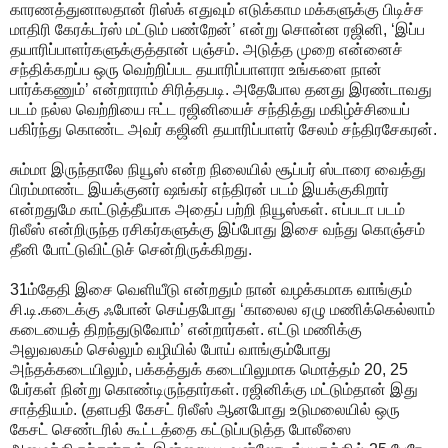
காரணத்துனாலதான் ரிஸ்க் எதுவும் எடுக்காம மக்களுக்கு பிடிச்ச
மாதிரி கேரக்டர்ஸ் மட்டும் பண்றேன்’ என்று சொன்ன ரஜினி, ‘இப்ப
தயாரிப்பாளர்களுக்குத்தான் பஞ்சம். அடுத்த முறை என்னைச்
சந்திக்கறப்ப ஒரு வெற்றிப்பட தயாரிப்பாளரா உங்களை நான்
பார்க்கணும்’ என்றாராம் சிரித்தபடி. அதேபோல தனது இரண்டாவது
படம் நல்ல வெற்றியை ஈட்ட ரஜினியைச் சந்தித்து மகிழ்ச்சியைப்
பகிர்ந்து கொண்ட அவர் கஜினி தயாரிப்பாளர் சேலம் சந்திரசேகரன்.
சும்மா இருந்தாலே நியூஸ் என்ற நிலையில் சூப்பர் ஸ்டாரை வைத்து
பிரம்மாண்ட இயக்குனர் ஷங்கர் எந்திரன் படம் இயக்குகிறார்
என்றதுமே காட்டுத்தீயாக அதைப் பற்றி நியூஸ்கள். எப்படா படம்
ரிலீஸ் என்றிருந்த ரசிகர்களுக்கு இப்போது இசை வந்து கொஞ்சம்
தீனி போட்டுவிட்டுச் சென்றிருக்கிறது.
31ம்தேதி இசை வெளியீடு என்றதும் நான் வழக்கமாக வாங்கும்
சி.டி.கடைக்கு ஃபோன் செய்தபோது ‘காலைல ஏழு மணிக்கெல்லாம்
கடையைத் திறந்துடுவோம்’ என்றார்கள். எட்டு மணிக்கு
அலுவலகம் செல்லும் வழியில் போய் வாங்கும்போது
அந்தக்கடையிலும், பக்கத்துக் கடையிலுமாக மொத்தம் 20, 25
பேர்கள் நின்று கொண்டிருந்தார்கள். ரஜினிக்கு மட்டும்தான் இது
சாத்தியம். (தளபதி கேசட் ரிலீஸ் ஆனபோது உடுமலையில் ஒரு
கேசட் செண்டரில் கூட்டத்தை கட்டுப்படுத்த போலீஸை