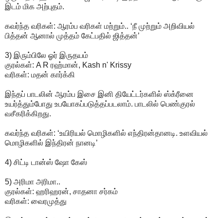
இடம் மிக அற்புதம்.
கவர்ந்த வரிகள்: ஆரம்ப வரிகள் மற்றும்.. ‘நீ முற்றும் அறிவியல்
பித்தன் ஆனால் முத்தம் கேட்பதில் ஜித்தன்’
3) இரும்பிலே ஓர் இருதயம்
குரல்கள்: A R ரஹ்மான், Kash n' Krissy
வரிகள்: மதன் கார்க்கி
இந்தப் பாடலின் ஆரம்ப இசை இனி தியேட்டர்களில் ஸ்க்ரீனை
உயர்த்தும்போது உபயோகப்படுத்தப்படலாம். பாடலில் பெண்குரல்
வசீகரிக்கிறது.
கவர்ந்த வரிகள்: ‘உயிரியல் மொழிகளில் எந்திரன்தானடி. உளவியல்
மொழிகளில் இந்திரன் நானடி’
4) சிட்டி டான்ஸ் ஷோ கேஸ்
5) அரிமா அரிமா..
குரல்கள்: ஹரிஹரன், சாதனா சர்கம்
வரிகள்: வைரமுத்து