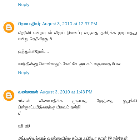
Reply
பிரபல பதிவர்
August 3, 2010 at 12:37 PM
//ரஜினி என்றவுடன் விஜய் நினைப்பு வருவது தவிர்க்க முடியாதது
என்று தெரிகிறது //
ஒத்துக்கிறேன்....
காந்தின்னு சொன்னதும் கோட்சே ஞாபகம் வருவதை போல‌
Reply
வண்ணான்
August 3, 2010 at 1:43 PM
உங்கள் விலைமதிக்க முடியாத நேரத்தை ஒதுக்கி
பின்னூட்டமிடுவதற்கு மிகவும் நன்றி!
//
ஹி ஹி
அப்படியெல்லாம் ஒண்ணுமில்ல சும்மா ஃபிரியா தான் இருக்கேன்