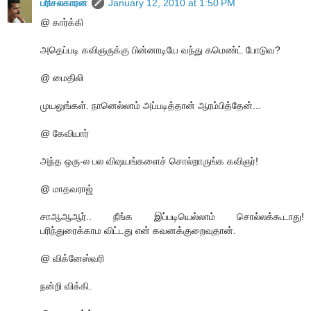
பரிசல்காரன்
January 12, 2010 at 1:50 PM
@ கார்க்கி
அதெப்படி கவிஞருக்கு பின்னாடியே வந்து கமெண்ட் போடுவ?
@ மைதிலி
முயலுங்கள். நானெல்லாம் அப்படித்தான் ஆரம்பித்தேன்...
@ கேவியார்
அந்த ஒரு-ல பல விஷயங்களைச் சொல்றாருங்க கவிஞர்!
@ மாதவராஜ்
சாஆஆஆர்.. நீங்க இப்படியெல்லாம் சொல்லக்கூடாது!
பரிந்துரைக்காம விட்டது என் கவனக்குறைவுதான்.
@ விக்னேஸ்வரி
நன்றி விக்கி.