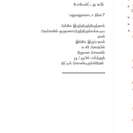
போயேவிட்டது உயிர்.
►
‘மனுசனுகளாடா நீங்க?’
►
►
அங்கே இருந்திருந்திருந்தால்
அவர்களில் ஒருவனாயிருந்திருக்கக்கூடிய
▼
நான்
இங்கே இருப்பதால்
ஏ ஸி அறையில்
நிறுவன செலவில்
யூ ட்யூபில் பார்த்துத்
திட்டிக் கொண்டிருக்கிறேன்.
*****************************