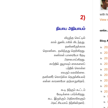
with h
2)
View m
நியாய அநியாயம்
வாங்க..
விழுந்த வெட்டில்
Blog A
கால் துண்டாகிக் கிடந்தது.
தண்ணீருக்காக
►
20
தொண்டை தவித்தது தெரிகிறது.
►
20
கண்கள் யாரையோ தேடி
►
20
அலைபாய்கிறது.
காற்றில் துழாவும் கைகளைப்
►
20
பற்றிக் கொள்ள
►
20
எவரும் வரவில்லை.
►
20
தண்ணீர் கொடுக்க நெருங்கியவர்
►
20
என்ன காரணமோ தடுமாறுகிறார்.
►
20
கூடி நிற்கும் கூட்டம்
▼
20
வேடிக்கை பார்க்கிறது.
►
கூட இருக்கும் அதிகாரிகளும்
►
அலட்சியமாய் நிற்கின்றனர்.
►