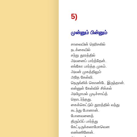
5)
முன்னும் பின்னும்
சாலையின் நெரிசலில்
நடக்கையில்
சற்று தூரத்தில்
அவனைப் பார்த்தேன்.
எங்கோ பார்த்த முகம்.
அவன் முகத்திலும்
அதே கேள்வி.
நெருங்கிக் கொண்டே இருந்தான்.
என்னுள் கேள்விச் சிக்கல்
அவிழாமல் முடிச்சாய்த்
தொடர்ந்தது.
கைக்கெட்டும் தூரத்தில் வந்து
கடந்து போனான்.
போனவனைத்
திரும்பிப் பார்த்து
கேட்டிருக்கலாமோவென
எண்ணினேன்.