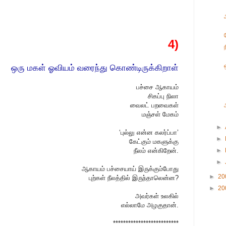
4)
ஒரு மகள் ஓவியம் வரைந்து கொண்டிருக்கிறாள்
பச்சை ஆகாயம்
சிகப்பு நிலா
வைலட் பறவைகள்
மஞ்சள் மேகம்
►
‘புல்லு என்ன கலர்ப்பா’
►
கேட்கும் மகளுக்கு
நீலம் என்கிறேன்.
►
►
ஆகாயம் பச்சையாய் இருக்கும்போது
►
20
புற்கள் நீலத்தில் இருந்தாலென்ன?
►
20
அவர்கள் உலகில்
எல்லாமே அழகுதான்.
**************************