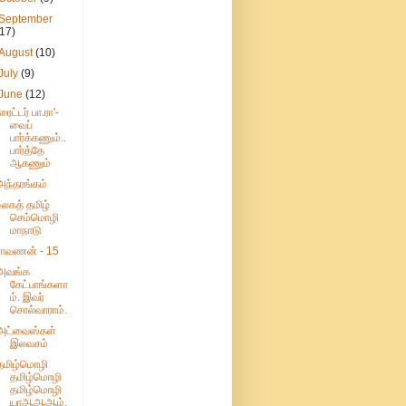
September
(17)
August
(10)
July
(9)
June
(12)
'ரைட்டர் பா.ரா'-
வைப்
பார்க்கணும்..
பார்த்தே
ஆகணும்
அந்தரங்கம்
உலகத் தமிழ்
செம்மொழி
மாநாடு
ராவணன் - 15
அவங்க
கேட்பாங்களா
ம். இவர்
சொல்வாராம்.
அட்வைஸ்கள்
இலவசம்
தமிழ்மொழி
தமிழ்மொழி
தமிழ்மொழி
யாஆஆஆம்.