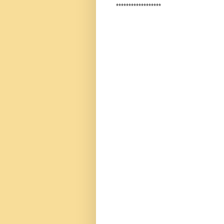
******************