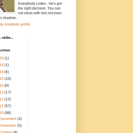
Everybody Listen.. He's got
the right decision. You can
not mess with him not even
is shadow...
y complete profile
. வாங்க...
rchive
20
(1)
19
(1)
18
(6)
15
(10)
14
(8)
13
(17)
12
(12)
11
(57)
10
(98)
December
(3)
November
(5)
October
(9)