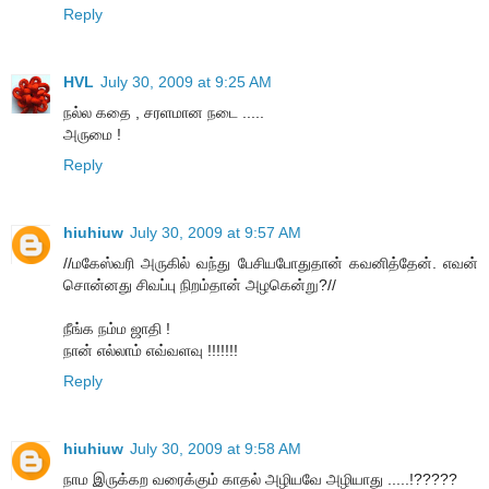
Reply
HVL
July 30, 2009 at 9:25 AM
நல்ல கதை , சரளமான நடை .....
அருமை !
Reply
hiuhiuw
July 30, 2009 at 9:57 AM
//மகேஸ்வரி அருகில் வந்து பேசியபோதுதான் கவனித்தேன். எவன்
சொன்னது சிவப்பு நிறம்தான் அழகென்று?//
நீங்க நம்ம ஜாதி !
நான் எல்லாம் எவ்வளவு !!!!!!!
Reply
hiuhiuw
July 30, 2009 at 9:58 AM
நாம இருக்கற வரைக்கும் காதல் அழியவே அழியாது .....!?????