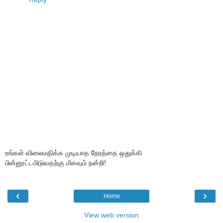
உங்கள் விலைமதிக்க முடியாத நேரத்தை ஒதுக்கி
பின்னூட்டமிடுவதற்கு மிகவும் நன்றி!
‹
›
Home
View web version