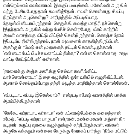
என்றெல்லாம் எண்ணாமல் இதைப் படியுங்கள். மகேஸ்வரி அருகில்
வந்து பேசியபோதுதான் கவனித்தேன். எவன் சொன்னது சிவப்பு
நிறம்தான் அழகென்று? மாநிறத்தில் அப்படியொரு
தேஜஸ்வினியாயிருந்தாள். செதுக்கி வைத்த மாதிரி நச்சென்று
இருந்தாள். அருகில் வந்து பேசிச் சென்றபோது வீசும் காற்றில்
அவள் வாசத்தை விட்டு விட்டுச் சென்றிருந்தாள். கொஞ்ச நேரம்
இப்படியே நின்றிருந்தால், நான் அவளைக் காதலித்திருப்பேன்.
அதற்குள் ரமேஷ் என் முதுகைத் தட்டிக் கொண்டிருந்தான்.
‘என்னடா பேய் பிடிச்சவனாட்டம் நிக்கற? என்ன சொன்னானு நாலு
வாட்டி கேட்டுட்டேன்’ என்றான்.
“நாளைக்கு அஞ்சு மணிக்கு செல்வா கவரிங்கிட்ட
வரச்சொன்னாடா” இதை எழுத்தில் ஒரே வரியில் எழுதிவிட்டேன்.
ஆனால் சொல்லும்போது தந்தி அடித்த மாதிரித்தான் சொன்னேன்.
‘எப்படிடா.. எப்படி இதெல்லாம்?’ என்றபடி ரமேஷ் வானத்தில் பறக்க
ஆரம்பித்திருந்தான்.
“கேகே.. வர்றாடா.. வர்றாடா” என் ஃப்ளாஷ்பேக்கை கலைத்தான்
ரமேஷ். “எப்படி வர்றா பாருடா” என்றான். உண்மைதான் மஞ்சள் நிற
சுடிதார். கருப்பு ஷாலை கழுத்துக்குச் சுற்றியிருந்தாள். எங்கள்
அருகே வந்ததும் என்னை நேருக்கு நேராகப் பார்த்து “நீங்க மட்டும்