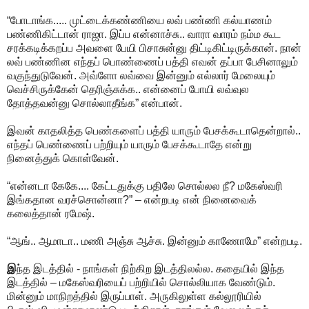
“போடாங்க..... முட்டைக்கண்ணியை லவ் பண்ணி கல்யாணம்
பண்ணிகிட்டான் ராஜா. இப்ப என்னாச்சு.. வாரா வாரம் நம்ம கூட
சரக்கடிக்கறப்ப அவளை பேயி பிசாசுன்னு திட்டிகிட்டிருக்கான். நான்
லவ் பண்ணின எந்தப் பொண்ணைப் பத்தி எவன் தப்பா பேசினாலும்
வகுந்துடுவேன். அவ்ளோ லவ்வை இன்னும் எல்லார் மேலையும்
வெச்சிருக்கேன் தெரிஞ்சுக்க.. என்னைப் போயி லவ்வுல
தோத்தவன்னு சொல்லாதீங்க” என்பான்.
இவன் காதலித்த பெண்களைப் பத்தி யாரும் பேசக்கூடாதென்றால்..
எந்தப் பெண்ணைப் பற்றியும் யாரும் பேசக்கூடாதே என்று
நினைத்துக் கொள்வேன்.
“என்னடா கேகே.... கேட்டதுக்கு பதிலே சொல்லல நீ? மகேஸ்வரி
இங்கதான வரச்சொன்னா?” – என்றபடி என் நினைவைக்
கலைத்தான் ரமேஷ்.
“ஆங்.. ஆமாடா.. மணி அஞ்சு ஆச்சு. இன்னும் காணோமே” என்றபடி.
இ
ந்த இடத்தில் - நாங்கள் நிற்கிற இடத்திலல்ல. கதையில் இந்த
இடத்தில் – மகேஸ்வரியைப் பற்றியில் சொல்லியாக வேண்டும்.
மின்னும் மாநிறத்தில் இருப்பாள். அருகிலுள்ள கல்லூரியில்