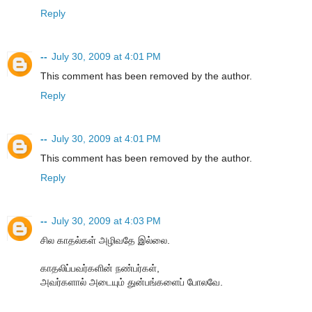
Reply
--
July 30, 2009 at 4:01 PM
This comment has been removed by the author.
Reply
--
July 30, 2009 at 4:01 PM
This comment has been removed by the author.
Reply
--
July 30, 2009 at 4:03 PM
சில காதல்கள் அழிவதே இல்லை.
காதலிப்பவர்களின் நண்பர்கள்,
அவர்களால் அடையும் துன்பங்களைப் போலவே.