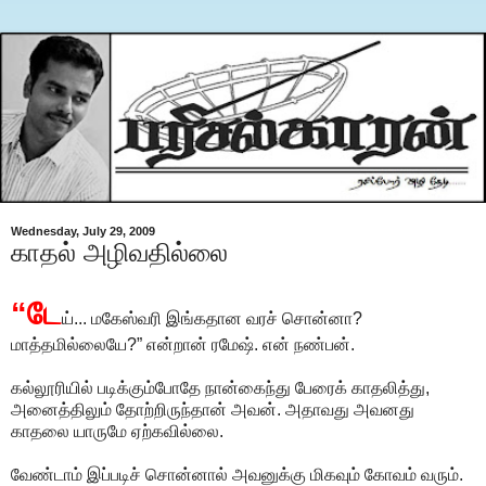
Wednesday, July 29, 2009
காதல் அழிவதில்லை
“டே
ய்... மகேஸ்வரி இங்கதான வரச் சொன்னா?
மாத்தமில்லையே?” என்றான் ரமேஷ். என் நண்பன்.
கல்லூரியில் படிக்கும்போதே நான்கைந்து பேரைக் காதலித்து,
அனைத்திலும் தோற்றிருந்தான் அவன். அதாவது அவனது
காதலை யாருமே ஏற்கவில்லை.
வேண்டாம் இப்படிச் சொன்னால் அவனுக்கு மிகவும் கோவம் வரும்.