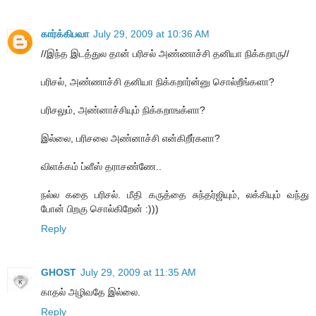
கார்க்கிபவா
July 29, 2009 at 10:36 AM
//இந்த இடத்துல தான் பரிசல் அண்ணாச்சி தனியா நிக்கறாரு//
பரிசல், அண்ணாச்சி தனியா நிக்கறார்ன்னு சொல்றீங்களா?
பரிசலும், அண்னாச்சியும் நிக்கறாஙக்ளா?
இல்லை, பரிசலை அண்னாச்சி என்கிறீர்களா?
விளக்கம் ப்ளீஸ் தராசண்ணே..
நல்ல கதை பரிசல். மீதி கருத்தை சுந்தர்ஜியும், லக்கியும் வந்து
போன் பிறகு சொல்கிறேன் :)))
Reply
GHOST
July 29, 2009 at 11:35 AM
காதல் அழிவதே இல்லை.
Reply