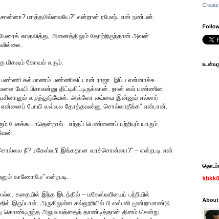
Create
சொன்னா? மாத்தமில்லையே?” என்றான் ரமேஷ். என் நண்பன்.
Follow
ு பேரைக் காதலித்து, அனைத்திலும் தோற்றிருந்தான் அவன்.
வில்லை.
ு மிகவும் கோவம் வரும்.
உடன்வரு
பண்ணி கல்யாணம் பண்ணிகிட்டான் ராஜா. இப்ப என்னாச்சு..
வளை பேயி பிசாசுன்னு திட்டிகிட்டிருக்கான். நான் லவ் பண்ணின
ேசினாலும் வகுந்துடுவேன். அவ்ளோ லவ்வை இன்னும் எல்லார்
க.. என்னைப் போயி லவ்வுல தோத்தவன்னு சொல்லாதீங்க” என்பான்.
் பேசக்கூடாதென்றால்.. எந்தப் பெண்ணைப் பற்றியும் யாரும்
வேன்.
ே சொல்லல நீ? மகேஸ்வரி இங்கதான வரச்சொன்னா?” – என்றபடி என்
தொடர்பு
ன்னும் காணோமே” என்றபடி.
kbkk
திலல்ல. கதையில் இந்த இடத்தில் – மகேஸ்வரியைப் பற்றியில்
About
ில் இருப்பாள். அருகிலுள்ள கல்லூரியில் பி.எஸ்.ஸி மூன்றாமாண்டு
்று கொண்டிருந்த அலுவலத்தைத் தாண்டித்தான் தினம் சென்று