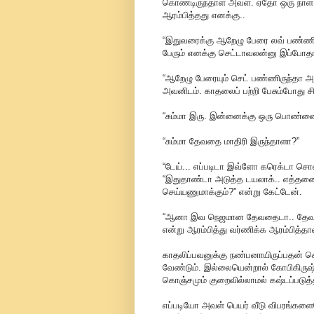
கொண்டிருந்தாள் அவள். ஏதோ ஒரு நாள்
ஆரம்பித்தது எனக்கு..
“இதுவரைக்கு ஆறேழு பேரை லவ் பண்ணிர
பேரும் எனக்கு செட்டாவலன்னு இப்போத
“ஆறேழு பேரையும் செட் பண்ணிருந்தா அத
அவனிடம். காதலைப் பற்றி பேசும்போது சிர
“சும்மா இரு. இன்னைக்கு ஒரு பொண்ணைப்
“சும்மா தேவதை மாதிரி இருந்தாளா?”
“டேய்... எப்படிடா இவ்ளோ கரெக்டா சொல
“இதுதாண்டா அடுத்த டயலாக்.. எத்தனை வா
செய்யணுமாக்கும்?” என்று கேட்டேன்.
“ஆனா இவ நெஜமான தேவதைடா.. தேவதைங
என்று ஆரம்பித்து வர்ணிக்க ஆரம்பித்தா
காதலிப்பவனுக்கு நண்பனாயிருப்பதன் 
வேண்டும். இல்லையென்றால் கோபிகிருஷ்
கொஞ்சமும் குறைவில்லாமல் கஷ்டப்படுத
எப்படியோ அவள் பெயர் வீடு விபரங்களை