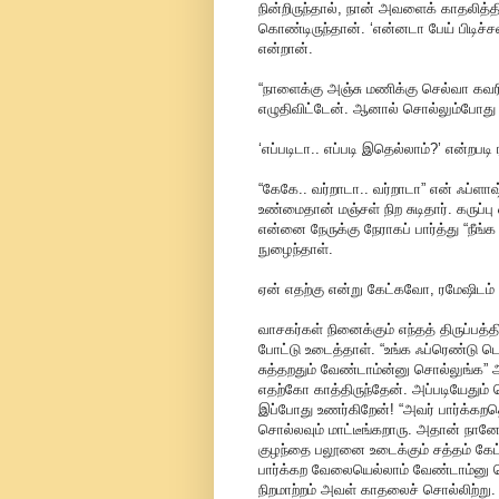
நின்றிருந்தால், நான் அவளைக் காதலித்தி
கொண்டிருந்தான். ‘என்னடா பேய் பிடிச்
என்றான்.
“நாளைக்கு அஞ்சு மணிக்கு செல்வா கவர
எழுதிவிட்டேன். ஆனால் சொல்லும்போது 
‘எப்படிடா.. எப்படி இதெல்லாம்?’ என்றபடி
“கேகே.. வர்றாடா.. வர்றாடா” என் ஃப்ளா
உண்மைதான் மஞ்சள் நிற சுடிதார். கருப்பு
என்னை நேருக்கு நேராகப் பார்த்து “நீங்
நுழைந்தாள்.
ஏன் எதற்கு என்று கேட்கவோ, ரமேஷிடம
வாசகர்கள் நினைக்கும் எந்தத் திருப்பத
போட்டு உடைத்தாள். “உங்க ஃப்ரெண்டு டெய்
சுத்தறதும் வேண்டாம்ன்னு சொல்லுங்க
எதற்கோ காத்திருந்தேன். அப்படியேதும
இப்போது உணர்கிறேன்! “அவர் பார்க்கறத
சொல்லவும் மாட்டீங்கறாரு. அதான் நா
குழந்தை பலூனை உடைக்கும் சத்தம் கேட்
பார்க்கற வேலையெல்லாம் வேண்டாம்னு
நிறமாற்றம் அவள் காதலைச் சொல்லிற்று.