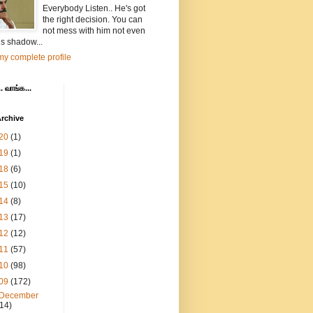
Everybody Listen.. He's got
the right decision. You can
not mess with him not even
is shadow...
y complete profile
. வாங்க...
rchive
20
(1)
19
(1)
18
(6)
15
(10)
14
(8)
13
(17)
12
(12)
11
(57)
10
(98)
09
(172)
December
(14)