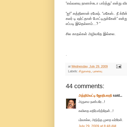
“எவ்வளவு நாளாச்சுடா பார்த்து” என்று வ
“ஐ!” கத்தினான் ரமேஷ். “மகேஸ்.. நீ க்ர
கலர் டி ஷர்ட்தான் போட்டிருக்கேன்” என்று 
எப்படி இதெல்லாம்...? ”
சில காதல்கள் அழிவதே இல்லை.
.
at
Wednesday, July 29, 2009
Labels:
சிறுகதை
,
புனைவு
44 comments:
அத்திவெட்டி ஜோதிபாரதி
said...
அருமை நண்பரே...!
கவிதை எதிர்பார்த்தேன்...!
பர்வால்ல, அடுத்த முறை வர்ரேன்.
July 29, 2009 at 8:48 AM