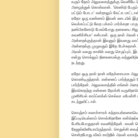
வரும் நேரம் அலுவலகத்துக்கு வெளியே 
அழைத்துக் கொள்வான். ‘ரெண்டு பேரும் 
மட்டும் போடா’ என்றாலும் கேட்க மாட்ட
ஏதோ ஒரு வண்ணம் இவன் உடையில் இருக்க
வெக்கப்பட்டு வேற பக்கம் பார்க்கறா 
நண்பிகளோடு பேசும்போது தலையை சிலுப
கவனிச்சியா’ என்பான். ஒரு நாள் அவள
அன்றைக்குத்தான் இவனும் இவனது வாட்
அன்றைக்கு முழுவதும் இதே பேச்சுதான். ‘எ
அவள் வலது காலில் வலது செருப்பும், இட
என்று சொல்லும் நிலைமைக்கு வந்துவிட
நடந்தது.
ஏதோ ஒரு நாள் நான் எதேச்சையாக அலுவ
கொண்டிருந்தாள். என்னைப் பார்த்ததும் 
பார்த்தேன். அலுவலகத்தில் எங்கள் அறை 
இவளெதற்கு என்னை நோக்கி வருகிறாளென
முனிசிபல் காம்ப்ளக்ஸ் செல்வா ஃபேன்சி 
கடந்துவிட்டாள்.
கொஞ்சம் கலாச்சாரக் கந்தாயங்களையெல்ல
இப்படியெல்லாம் சொல்கிறானே என்றெல்ல
பேசியபோதுதான் கவனித்தேன். எவன் சொ
தேஜஸ்வினியாயிருந்தாள். செதுக்கி வைத்த
சென்றபோது வீசும் காற்றில் அவள் வாசத்த