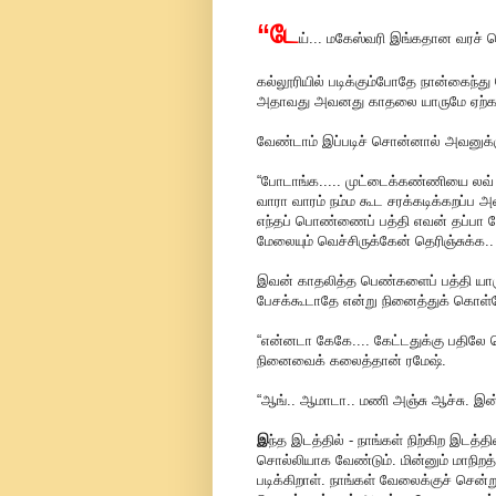
“டே
ய்... மகேஸ்வரி இங்கதான வரச் 
கல்லூரியில் படிக்கும்போதே நான்கைந்த
அதாவது அவனது காதலை யாருமே ஏற்க
வேண்டாம் இப்படிச் சொன்னால் அவனுக்க
“போடாங்க..... முட்டைக்கண்ணியை லவ் 
வாரா வாரம் நம்ம கூட சரக்கடிக்கறப்ப அ
எந்தப் பொண்ணைப் பத்தி எவன் தப்பா ப
மேலையும் வெச்சிருக்கேன் தெரிஞ்சுக்
இவன் காதலித்த பெண்களைப் பத்தி யாரும
பேசக்கூடாதே என்று நினைத்துக் கொள்
“என்னடா கேகே.... கேட்டதுக்கு பதில
நினைவைக் கலைத்தான் ரமேஷ்.
“ஆங்.. ஆமாடா.. மணி அஞ்சு ஆச்சு. இ
இ
ந்த இடத்தில் - நாங்கள் நிற்கிற இடத்
சொல்லியாக வேண்டும். மின்னும் மாநிறத்த
படிக்கிறாள். நாங்கள் வேலைக்குச் சென