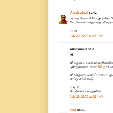
ஸ்வாமி ஓம்கார்
said...
கவிதை ரொம்ப பெரிசா இருக்கே? :)
சிலர் சொன்ன கருத்தை நிரூபிக்கும்
நன்று.
July 29, 2009 at 8:54 AM
Anonymous said...
Hi
உங்களுடைய வலைப்பதிவு இணைப
பதித்துள்ளோம். அதை
இங்கு
சரி பா
உங்களது புதிய வலைப்பதிவை உடனு
செய்து கொள்ளவும்.
நட்புடன்
செய்திவளையம் குழுவிநர்
July 29, 2009 at 9:34 AM
தராசு
said...