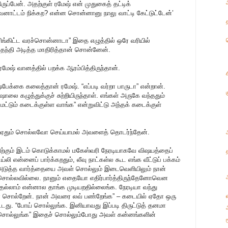
ருப்பேன். அதற்குள் ரமேஷ் என் முதுகைத் தட்டிக்
சவனாட்டம் நிக்கற? என்ன சொன்னானு நாலு வாட்டி கேட்டுட்டேன்’
ிங்கிட்ட வரச்சொன்னாடா” இதை எழுத்தில் ஒரே வரியில்
தந்தி அடித்த மாதிரித்தான் சொன்னேன்.
 ரமேஷ் வானத்தில் பறக்க ஆரம்பித்திருந்தான்.
ஷ்பேக்கை கலைத்தான் ரமேஷ். “எப்படி வர்றா பாருடா” என்றான்.
 ஷாலை கழுத்துக்குச் சுற்றியிருந்தாள். எங்கள் அருகே வந்ததும்
க மட்டும் கடைக்குள்ள வாங்க” என்றுவிட்டு அந்தக் கடைக்குள்
் ஏதும் சொல்லவோ செய்யாமல் அவளைத் தொடர்ந்தேன்.
்திற்கும் இடம் கொடுக்காமல் மகேஸ்வரி நேரடியாகவே விஷயத்தைப்
லி என்னைப் பார்க்கறதும், லீவு நாட்கள்ல கூட எங்க வீட்டுப் பக்கம்
” அடுத்த வார்த்தையை அவள் சொல்லும் இடைவெளியிலும் நான்
் சொல்லவில்லை. நானும் எதையோ எதிர்பார்த்திருந்தேனோவென
ெல்லாம் என்னால தாங்க முடியறதில்லைங்க. நேரடியா வந்து
னே சொல்றேன். நான் அவரை லவ் பண்றேங்க” – கடையில் ஏதோ ஒரு
டது. “போய் சொல்லுங்க. இனியாவது இப்படி திருட்டுத் தனமா
 சொல்லுங்க” இதைச் சொல்லும்போது அவள் கன்னங்களின்