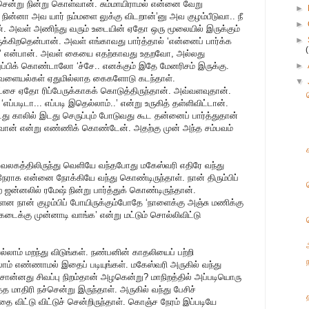
சென்று நின்று கொள்வான். சும்மாயிராமல் என்னை வேறு
►
நின்னா அவ யார் நம்மளை லுக்கு விடறான்’னு அவ குழம்பீடுவா.. நீ
►
ான். அவள் அணிந்து வரும் உடையின் ஏதோ ஒரு மூலையில் இருக்கும்
►
ிறதென்பான். அவள் எங்காவது பார்த்தால் ‘என்னைப் பார்க்க
பாரு’ என்பான். அவள் கையை எதற்காவது உதறவோ, அல்லது
்பிக் கொண்டாலோ ‘ச்சே.. எனக்கும் இதே மேனரிசம் இருக்கு.
►
் வளையல்கள் ஏதுமில்லாத கைகளோடு கடந்தாள்.
▼
சை ஏதோ ரிப்பேருக்காகக் கொடுத்திருந்தான். அவ்வளவுதான்.
ப்படிடா... எப்படி இதெல்லாம்..’ என்று உருகித் தள்ளிவிட்டான்.
து காலில் இடது செருப்பும் போடுவது கூட தன்னைப் பார்த்துதான்
ுவான் என்று எண்ணிக் கொண்டேன். அதற்கு முன் அந்த சம்பவம்
லகத்திலிருந்து வெளியே வந்தபோது மகேஸ்வரி எதிரே வந்து
நேராக என்னை நோக்கியே வந்து கொண்டிருந்தாள். நான் திரும்பிப்
ஜன்னலில் ரமேஷ் நின்று பார்த்துக் கொண்டிருந்தான்.
 நான் குழம்பிப் போயிருக்கும்போதே ‘நாளைக்கு அஞ்சு மணிக்கு
கடைக்கு முன்னாடி வாங்க’ என்று மட்டும் சொல்லிவிட்டு
ாம் மறந்து விடுங்கள். நண்பனின் காதலியைப் பற்றி
ாம் எண்ணாமல் இதைப் படியுங்கள். மகேஸ்வரி அருகில் வந்து
ன்னது சிவப்பு நிறம்தான் அழகென்று? மாநிறத்தில் அப்படியொரு
 மாதிரி நச்சென்று இருந்தாள். அருகில் வந்து பேசிச்
ை விட்டு விட்டுச் சென்றிருந்தாள். கொஞ்ச நேரம் இப்படியே