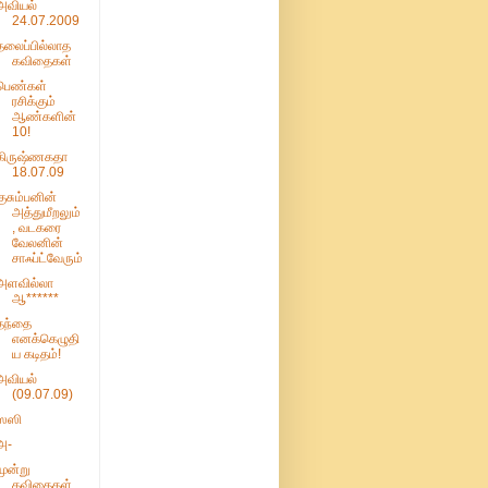
அவியல்
24.07.2009
தலைப்பில்லாத
கவிதைகள்
பெண்கள்
ரசிக்கும்
ஆண்களின்
10!
கிருஷ்ணகதா
18.07.09
குசும்பனின்
அத்துமீறலும்
, வடகரை
வேலனின்
சாஃப்ட்வேரும்
அள‌வில்லா
ஆ******
தந்தை
எனக்கெழுதி
ய கடிதம்!
அவியல்
(09.07.09)
ஸஸி
அ-
மூன்று
கவிதைகள்