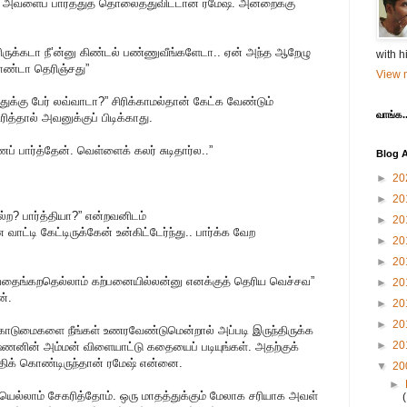
 அவளைப் பார்த்துத் தொலைத்துவிட்டான் ரமேஷ். அன்றைக்கு
ுக்கடா நீ’ன்னு கிண்டல் பண்ணுவீங்களேடா.. ஏன் அந்த ஆறேழு
with h
ாண்டா தெரிஞ்சது”
View m
ுக்கு பேர் லவ்வாடா?” சிரிக்காமல்தான் கேட்க வேண்டும்
வாங்க..
ித்தால் அவனுக்குப் பிடிக்காது.
 பார்த்தேன். வெள்ளைக் கலர் சுடிதார்ல..”
Blog A
►
20
►
20
்ற? பார்த்தியா?” என்றவனிடம்
►
20
ட்டி கேட்டிருக்கேன் உன்கிட்டேர்ந்து.. பார்க்க வேற
►
20
►
20
்கறதெல்லாம் கற்பனையில்லன்னு எனக்குத் தெரிய வெச்சவ”
►
20
ன்.
►
20
►
20
கொடுமைகளை நீங்கள் உணரவேண்டுமென்றால் அப்படி இருந்திருக்க
►
20
ணனின் அம்மன் விளையாட்டு கதையைப் படியுங்கள். அதற்குக்
்திக் கொண்டிருந்தான் ரமேஷ் என்னை.
▼
20
►
யெல்லாம் சேகரித்தோம். ஒரு மாதத்துக்கும் மேலாக சரியாக அவள்