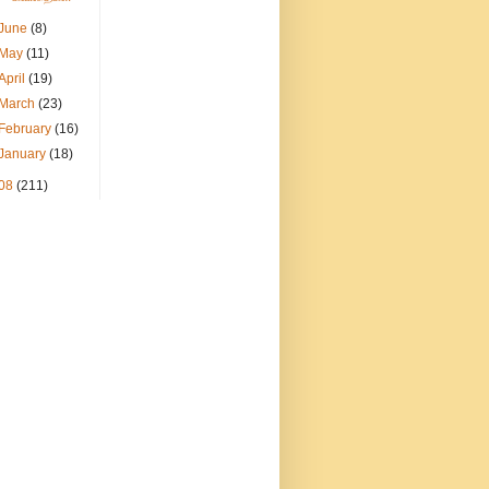
June
(8)
May
(11)
April
(19)
March
(23)
February
(16)
January
(18)
08
(211)