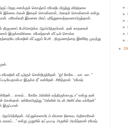
►
ுப் பிறகு எனக்குக் கொஞ்சம் ரமேஷிடமிருந்து விடுதலை
தான் இல்லை.அவள் இதைச் சொன்னாள், அதைச் சொன்னாள் என்று
►
தான். மகேஸ்வரி இவனை மிகப் புரிந்துவைத்தவளாயிருந்தாள்.
►
►
ில் திருமணப் பேச்செடுக்க ஆரம்பித்தார்கள். தன் காதலைச்
ெல்லாம் இருக்கவில்லை. ரமேஷ்தான் வீட்டில் சொல்ல
►
தந்தையே ரமேஷின் வீட்டிலும் பேசி.. திருமணத்தை இனிதே முடித்து
►
►
20
முன்.
மேஷின் வீட்டிற்குச் சென்றிருந்தேன். “ஐ! கேகே... வா. வா..”
படியேதான்பா இருக்க நீ” என்றேன். சிரித்தாள். “ரமேஷ்
 பண்றேன்... ராகவ்... கேகே அங்கிள் வந்திருக்காருடா” என்று தன்
் சென்றாள். உள்ளேயிருந்து “அங்கிள் டென் மினிட்ஸ்ல வர்றேன்”
ல் இருப்பான்.
ரட்ட ஆரம்பித்தேன். அப்துல்கலாமிடம் விமான நிலைய அதிகாரிகள்
ேஏஏஏய்...” என்று முதுகில் தட்டியபடி அருகில் அமர்ந்தான் ரமேஷ்.