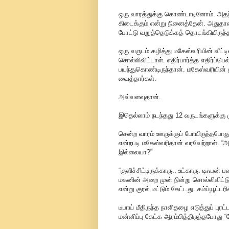
ஒரு வாரத்துக்கு கொண்டாடினோம். அதற்க
கிடைக்கும் என்று நினைத்தேன். அது
போட்டு வறுத்தெடுக்கத் தொடங்கியிருந்
ஒரு வருடம் கழித்து மகேஸ்வரியின் வீட்ட
சொல்லிவிட்டாள். எதிர்பார்த்த எதிர்ப்ப
பயந்துகொண்டிருந்தான். மகேஸ்வரியின் 
வைத்தார்கள்.
அவ்வளவுதான்.
இதெல்லாம் நடந்தது 12 வருடங்களுக்கு 
சென்ற வாரம் ஊருக்குப் போயிருந்தபோது ர
என்றபடி மகேஸ்வரிதான் வரவேற்றாள். “அப்
இல்லையா?”
“குளிச்சிட்டிருக்காரு.. உட்காரு. டிஃபன்
மகனின் அறை முன் நின்று சொல்லிவிட்டுச
என்று குரல் மட்டும் கேட்டது. கம்ப்யூட்டரி
டீபாய் மீதிருந்த நாளிதழை எடுத்துப் பு
மன்னிப்பு கேட்க ஆரம்பித்திருந்தபோது “ட