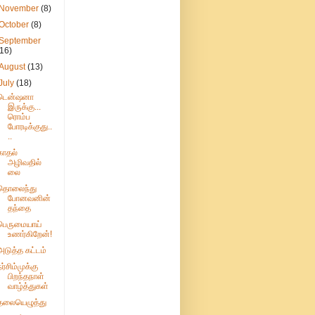
November
(8)
October
(8)
September
(16)
August
(13)
July
(18)
டென்ஷனா
இருக்கு...
ரொம்ப
போரடிக்குது..
..
காதல்
அழிவதில்
லை
தொலைந்து
போனவனின்
தந்தை
பெருமையாய்
உணர்கிறேன்!
அடுத்த கட்டம்
நர்சிம்முக்கு
பிறந்தநாள்
வாழ்த்துகள்
தலையெழுத்து