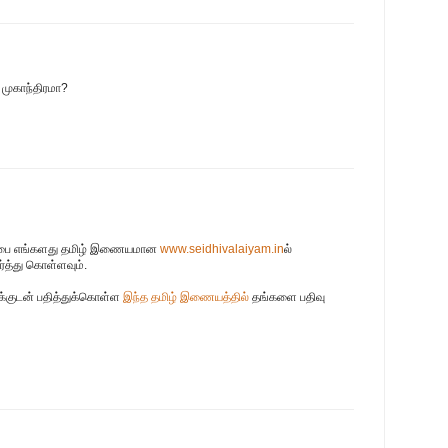
 முகாந்திரமா?
்பை எங்களது தமிழ் இணையமான
www.seidhivalaiyam.in
ல்
ர்த்து கொள்ளவும்.
க்குடன் பதித்துக்கொள்ள
இந்த தமிழ் இணையத்தில்
தங்களை பதிவு