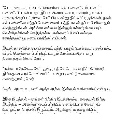
“போடாங்க..... முட்டைக்கண்ணியை லவ் பண்ணி கல்யாணம்
பண்ணிகிட்டான் ராஜா. இப்ப என்னாச்சு.. வாரா வாரம் நம்ம கூட
சரக்கடிக்கறப்ப அவளை பேயி பிசாசுன்னு திட்டிகிட்டிருக்கான். நான்
லவ் பண்ணின எந்தப் பொண்ணைப் பத்தி எவன் தப்பா பேசினாலும்
வகுந்துடுவேன். அவ்ளோ லவ்வை இன்னும் எல்லார் மேலையும்
வெச்சிருக்கேன் தெரிஞ்சுக்க.. என்னைப் போயி லவ்வுல
தோத்தவன்னு சொல்லாதீங்க” என்பான்.
இவன் காதலித்த பெண்களைப் பத்தி யாரும் பேசக்கூடாதென்றால்..
எந்தப் பெண்ணைப் பற்றியும் யாரும் பேசக்கூடாதே என்று
நினைத்துக் கொள்வேன்.
“என்னடா கேகே.... கேட்டதுக்கு பதிலே சொல்லல நீ? மகேஸ்வரி
இங்கதான வரச்சொன்னா?” – என்றபடி என் நினைவைக்
கலைத்தான் ரமேஷ்.
“ஆங்.. ஆமாடா.. மணி அஞ்சு ஆச்சு. இன்னும் காணோமே” என்றபடி.
இ
ந்த இடத்தில் - நாங்கள் நிற்கிற இடத்திலல்ல. கதையில் இந்த
இடத்தில் – மகேஸ்வரியைப் பற்றியில் சொல்லியாக வேண்டும்.
மின்னும் மாநிறத்தில் இருப்பாள். அருகிலுள்ள கல்லூரியில்