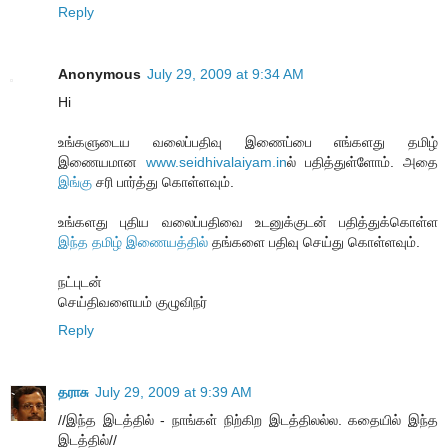
Reply
Anonymous
July 29, 2009 at 9:34 AM
Hi
உங்களுடைய வலைப்பதிவு இணைப்பை எங்களது தமிழ்
இணையமான
www.seidhivalaiyam.in
ல் பதித்துள்ளோம். அதை
இங்கு
சரி பார்த்து கொள்ளவும்.
உங்களது புதிய வலைப்பதிவை உடனுக்குடன் பதித்துக்கொள்ள
இந்த தமிழ் இணையத்தில்
தங்களை பதிவு செய்து கொள்ளவும்.
நட்புடன்
செய்திவளையம் குழுவிநர்
Reply
தராசு
July 29, 2009 at 9:39 AM
//இந்த இடத்தில் - நாங்கள் நிற்கிற இடத்திலல்ல. கதையில் இந்த
இடத்தில்//