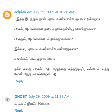
கார்க்கிபவா
July 29, 2009 at 10:36 AM
//இந்த இடத்துல தான் பரிசல் அண்ணாச்சி தனியா நிக்கறாரு//
பரிசல், அண்ணாச்சி தனியா நிக்கறார்ன்னு சொல்றீங்களா?
பரிசலும், அண்னாச்சியும் நிக்கறாஙக்ளா?
இல்லை, பரிசலை அண்னாச்சி என்கிறீர்களா?
விளக்கம் ப்ளீஸ் தராசண்ணே..
நல்ல கதை பரிசல். மீதி கருத்தை சுந்தர்ஜியும், லக்கியும் வந்து
போன் பிறகு சொல்கிறேன் :)))
Reply
GHOST
July 29, 2009 at 11:35 AM
காதல் அழிவதே இல்லை.
Reply