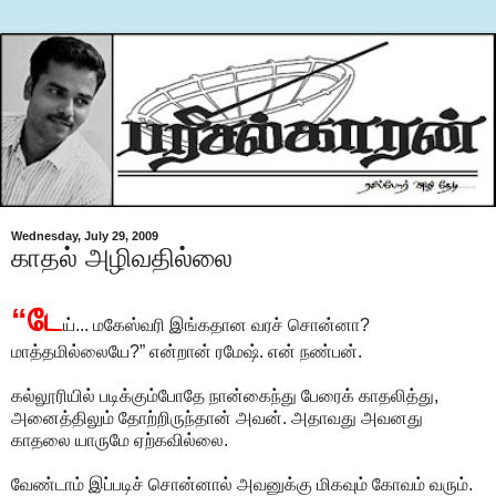
Wednesday, July 29, 2009
காதல் அழிவதில்லை
“டே
ய்... மகேஸ்வரி இங்கதான வரச் சொன்னா?
மாத்தமில்லையே?” என்றான் ரமேஷ். என் நண்பன்.
கல்லூரியில் படிக்கும்போதே நான்கைந்து பேரைக் காதலித்து,
அனைத்திலும் தோற்றிருந்தான் அவன். அதாவது அவனது
காதலை யாருமே ஏற்கவில்லை.
வேண்டாம் இப்படிச் சொன்னால் அவனுக்கு மிகவும் கோவம் வரும்.