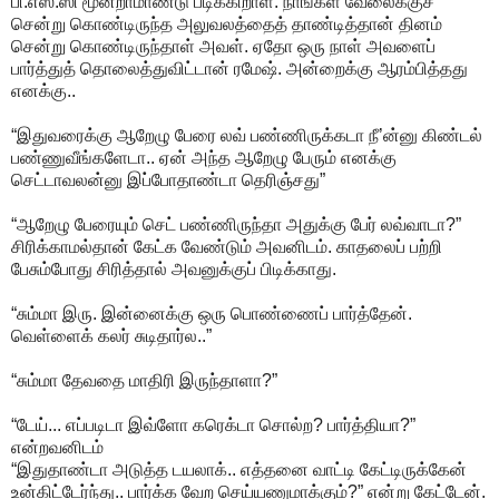
பி.எஸ்.ஸி மூன்றாமாண்டு படிக்கிறாள். நாங்கள் வேலைக்குச்
சென்று கொண்டிருந்த அலுவலத்தைத் தாண்டித்தான் தினம்
சென்று கொண்டிருந்தாள் அவள். ஏதோ ஒரு நாள் அவளைப்
பார்த்துத் தொலைத்துவிட்டான் ரமேஷ். அன்றைக்கு ஆரம்பித்தது
எனக்கு..
“இதுவரைக்கு ஆறேழு பேரை லவ் பண்ணிருக்கடா நீ’ன்னு கிண்டல்
பண்ணுவீங்களேடா.. ஏன் அந்த ஆறேழு பேரும் எனக்கு
செட்டாவலன்னு இப்போதாண்டா தெரிஞ்சது”
“ஆறேழு பேரையும் செட் பண்ணிருந்தா அதுக்கு பேர் லவ்வாடா?”
சிரிக்காமல்தான் கேட்க வேண்டும் அவனிடம். காதலைப் பற்றி
பேசும்போது சிரித்தால் அவனுக்குப் பிடிக்காது.
“சும்மா இரு. இன்னைக்கு ஒரு பொண்ணைப் பார்த்தேன்.
வெள்ளைக் கலர் சுடிதார்ல..”
“சும்மா தேவதை மாதிரி இருந்தாளா?”
“டேய்... எப்படிடா இவ்ளோ கரெக்டா சொல்ற? பார்த்தியா?”
என்றவனிடம்
“இதுதாண்டா அடுத்த டயலாக்.. எத்தனை வாட்டி கேட்டிருக்கேன்
உன்கிட்டேர்ந்து.. பார்க்க வேற செய்யணுமாக்கும்?” என்று கேட்டேன்.