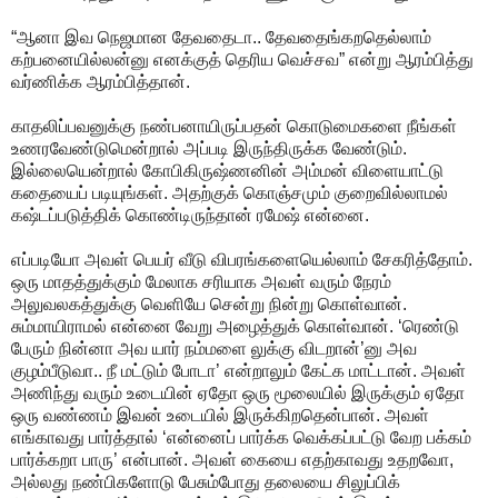
“ஆனா இவ நெஜமான தேவதைடா.. தேவதைங்கறதெல்லாம்
கற்பனையில்லன்னு எனக்குத் தெரிய வெச்சவ” என்று ஆரம்பித்து
வர்ணிக்க ஆரம்பித்தான்.
காதலிப்பவனுக்கு நண்பனாயிருப்பதன் கொடுமைகளை நீங்கள்
உணரவேண்டுமென்றால் அப்படி இருந்திருக்க வேண்டும்.
இல்லையென்றால் கோபிகிருஷ்ணனின் அம்மன் விளையாட்டு
கதையைப் படியுங்கள். அதற்குக் கொஞ்சமும் குறைவில்லாமல்
கஷ்டப்படுத்திக் கொண்டிருந்தான் ரமேஷ் என்னை.
எப்படியோ அவள் பெயர் வீடு விபரங்களையெல்லாம் சேகரித்தோம்.
ஒரு மாதத்துக்கும் மேலாக சரியாக அவள் வரும் நேரம்
அலுவலகத்துக்கு வெளியே சென்று நின்று கொள்வான்.
சும்மாயிராமல் என்னை வேறு அழைத்துக் கொள்வான். ‘ரெண்டு
பேரும் நின்னா அவ யார் நம்மளை லுக்கு விடறான்’னு அவ
குழம்பீடுவா.. நீ மட்டும் போடா’ என்றாலும் கேட்க மாட்டான். அவள்
அணிந்து வரும் உடையின் ஏதோ ஒரு மூலையில் இருக்கும் ஏதோ
ஒரு வண்ணம் இவன் உடையில் இருக்கிறதென்பான். அவள்
எங்காவது பார்த்தால் ‘என்னைப் பார்க்க வெக்கப்பட்டு வேற பக்கம்
பார்க்கறா பாரு’ என்பான். அவள் கையை எதற்காவது உதறவோ,
அல்லது நண்பிகளோடு பேசும்போது தலையை சிலுப்பிக்