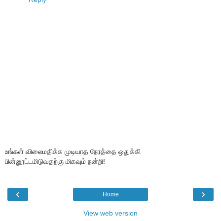
உங்கள் விலைமதிக்க முடியாத நேரத்தை ஒதுக்கி
பின்னூட்டமிடுவதற்கு மிகவும் நன்றி!
‹
›
Home
View web version