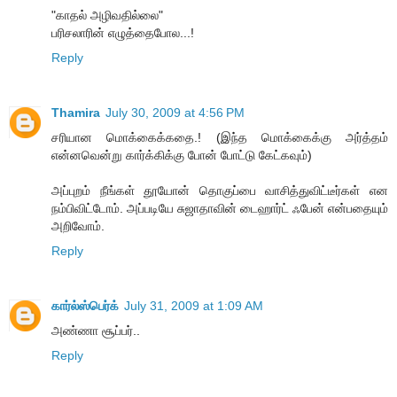
"காதல் அழிவதில்லை"
பரிசலாரின் எழுத்தைபோல...!
Reply
Thamira
July 30, 2009 at 4:56 PM
சரியான மொக்கைக்கதை.! (இந்த மொக்கைக்கு அர்த்தம்
என்னவென்று கார்க்கிக்கு போன் போட்டு கேட்கவும்)
அப்புறம் நீங்கள் தூயோன் தொகுப்பை வாசித்துவிட்டீர்கள் என
நம்பிவிட்டோம். அப்படியே சுஜாதாவின் டைஹார்ட் ஃபேன் என்பதையும்
அறிவோம்.
Reply
கார்ல்ஸ்பெர்க்
July 31, 2009 at 1:09 AM
அண்ணா சூப்பர்..
Reply