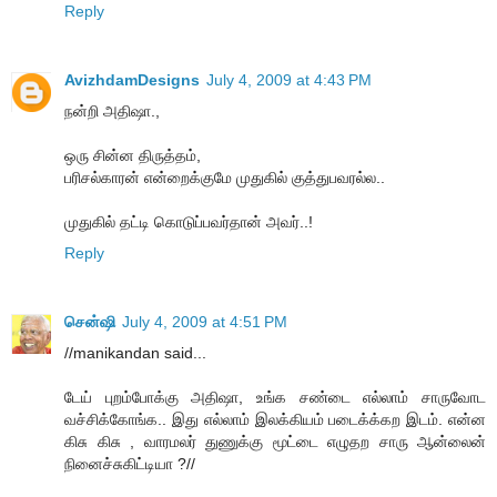
Reply
AvizhdamDesigns
July 4, 2009 at 4:43 PM
நன்றி அதிஷா.,
ஒரு சின்ன திருத்தம்,
பரிசல்காரன் என்றைக்குமே முதுகில் குத்துபவரல்ல..
முதுகில் தட்டி கொடுப்பவர்தான் அவர்..!
Reply
சென்ஷி
July 4, 2009 at 4:51 PM
//manikandan said...
டேய் புறம்போக்கு அதிஷா, உங்க சண்டை எல்லாம் சாருவோட
வச்சிக்கோங்க.. இது எல்லாம் இலக்கியம் படைக்க்கற இடம். என்ன
கிசு கிசு , வாரமலர் துணுக்கு மூட்டை எழுதற சாரு ஆன்லைன்
நினைச்சுகிட்டியா ?//