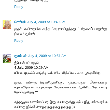
Reply
சென்ஷி
July 4, 2009 at 10:49 AM
முதல் கவிதையில அந்த ”அழகாயிருந்தது ” தேவைப்படாதுன்னு
நினைக்குறேன்.
Reply
குசும்பன்
July 4, 2009 at 10:51 AM
ஜ்யோவ்ராம் சுந்தர்
4 July, 2009 10:29 AM
பரிசல், முதலில் வாழ்த்துகள் இந்த வித்தியாசமான முயற்சிக்கு.
முதல் கவிதை பிடித்திருக்கிறது; மூன்றாவதும். இரண்டாவது
தர்க்கரீதியான வார்த்தைச் சேர்க்கைகளாக ஆகிவிட்டதோ என்று
தோன்றுகிறது.///
சுந்தர்ஜீயே சொல்லிட்டார் இது கவிதைன்னு அப்ப இது எங்களுக்கு
கவிதை இல்லீங்கோஓஓஓஓஓஓஓஓஓஓஓ:))