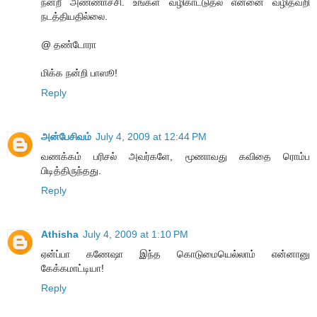
நன்றீ அண்ணாச்சி. உங்கள் வழிகாட்டுதல் என்னை வழிதவறி
நடத்தியதில்லை.
@ தண்டோரா
மிக்க நன்றி பாஸூ!
Reply
அன்பேசிவம்
July 4, 2009 at 12:44 PM
வணக்கம் பரிசல் அவர்களே, மூணாவது கவிதை ரொம்ப
பிடித்திருந்தது.
Reply
Athisha
July 4, 2009 at 1:10 PM
ஏன்ப்பா கணேஷா இந்த கொடுமையெல்லாம் என்னானு
கேக்கமாட்டியா!
Reply