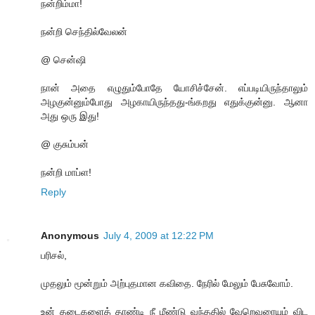
நன்றிம்மா!
நன்றி செந்தில்வேலன்
@ சென்ஷி
நான் அதை எழுதும்போதே யோசிச்சேன். எப்படியிருந்தாலும்
அழகுன்னும்போது அழகாயிருந்தது-ங்கறது எதுக்குன்னு. ஆனா
அது ஒரு இது!
@ குசும்பன்
நன்றி மாப்ள!
Reply
Anonymous
July 4, 2009 at 12:22 PM
பரிசல்,
முதலும் மூன்றும் அற்புதமான கவிதை. நேரில் மேலும் பேசுவோம்.
உன் தடைகளைத் தாண்டி நீ மீண்டு வந்ததில் வேறெவரையும் விட