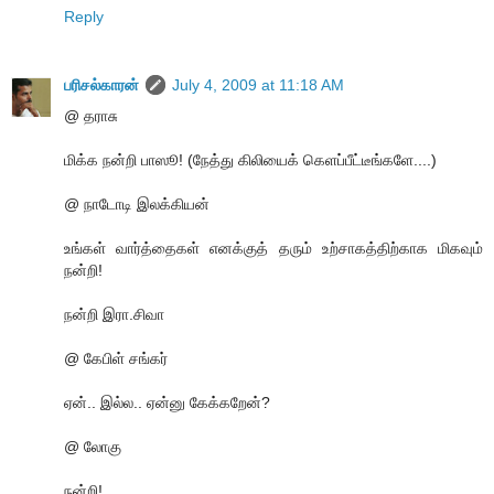
Reply
பரிசல்காரன்
July 4, 2009 at 11:18 AM
@ தராசு
மிக்க நன்றி பாஸூ! (நேத்து கிலியைக் கெளப்பீட்டீங்களே....)
@ நாடோடி இலக்கியன்
உங்கள் வார்த்தைகள் எனக்குத் தரும் உற்சாகத்திற்காக மிகவும்
நன்றி!
நன்றி இரா.சிவா
@ கேபிள் சங்கர்
ஏன்.. இல்ல.. ஏன்னு கேக்கறேன்?
@ லோகு
நன்றி!