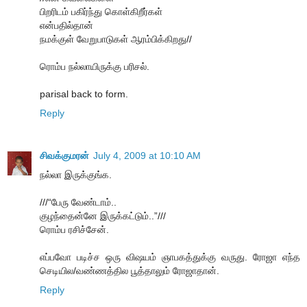
பிறரிடம் பகிர்ந்து கொள்கிறீர்கள்
என்பதில்தான்
நமக்குள் வேறுபாடுகள் ஆரம்பிக்கிறது//
ரொம்ப நல்லாயிருக்கு பரிசல்.
parisal back to form.
Reply
சிவக்குமரன்
July 4, 2009 at 10:10 AM
நல்லா இருக்குங்க.
///“பேரு வேண்டாம்..
குழந்தைன்னே இருக்கட்டும்..”///
ரொம்ப ரசிச்சேன்.
எப்பவோ படிச்ச ஒரு விஷயம் ஞாபகத்துக்கு வருது. ரோஜா எந்த
செடியில/வண்ணத்தில பூத்தாலும் ரோஜாதான்.
Reply