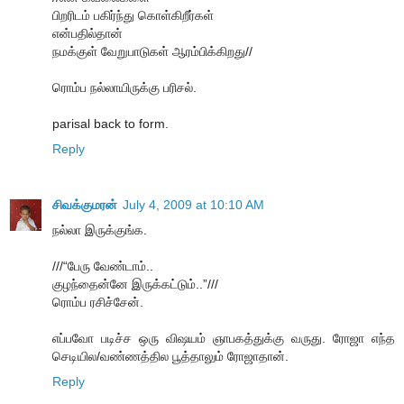
பிறரிடம் பகிர்ந்து கொள்கிறீர்கள்
என்பதில்தான்
நமக்குள் வேறுபாடுகள் ஆரம்பிக்கிறது//
ரொம்ப நல்லாயிருக்கு பரிசல்.
parisal back to form.
Reply
சிவக்குமரன்
July 4, 2009 at 10:10 AM
நல்லா இருக்குங்க.
///“பேரு வேண்டாம்..
குழந்தைன்னே இருக்கட்டும்..”///
ரொம்ப ரசிச்சேன்.
எப்பவோ படிச்ச ஒரு விஷயம் ஞாபகத்துக்கு வருது. ரோஜா எந்த
செடியில/வண்ணத்தில பூத்தாலும் ரோஜாதான்.
Reply