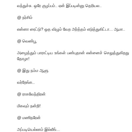
வந்துச்சு. ஒரே குழப்பம்.. ஏன் இப்படின்னு தெரியல..
@ நர்சிம்
என்னா ரைட்டு? ஒத விழும் வேற அர்த்தம் எடுத்துகிட்டா... ஆமா..
@ வெண்பூ
அழைத்தும் பாராட்டிய உங்கள் பண்புதான் என்னைச் செலுத்துகிறது
தோழா!
@ இது நம்ம ஆளு
வர்றேங்க..
@ ராகவேந்திரன்
மிகவும் நன்றி!
@ மணிநரேன்
அப்படியெல்லாம் இல்லீங்...