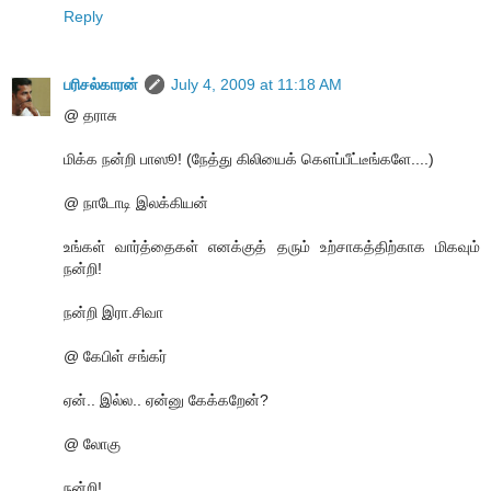
Reply
பரிசல்காரன்
July 4, 2009 at 11:18 AM
@ தராசு
மிக்க நன்றி பாஸூ! (நேத்து கிலியைக் கெளப்பீட்டீங்களே....)
@ நாடோடி இலக்கியன்
உங்கள் வார்த்தைகள் எனக்குத் தரும் உற்சாகத்திற்காக மிகவும்
நன்றி!
நன்றி இரா.சிவா
@ கேபிள் சங்கர்
ஏன்.. இல்ல.. ஏன்னு கேக்கறேன்?
@ லோகு
நன்றி!