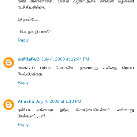
நன்றீ அண்ணாச்சி. உங்கள் வழிகாட்டுதல் என்னை வழிதவறி
நடத்தியதில்லை.
@ தண்டோரா
மிக்க நன்றி பாஸூ!
Reply
அன்பேசிவம்
July 4, 2009 at 12:44 PM
வணக்கம் பரிசல் அவர்களே, மூணாவது கவிதை ரொம்ப
பிடித்திருந்தது.
Reply
Athisha
July 4, 2009 at 1:10 PM
ஏன்ப்பா கணேஷா இந்த கொடுமையெல்லாம் என்னானு
கேக்கமாட்டியா!
Reply