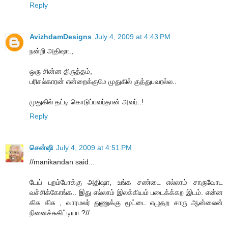
Reply
AvizhdamDesigns
July 4, 2009 at 4:43 PM
நன்றி அதிஷா.,
ஒரு சின்ன திருத்தம்,
பரிசல்காரன் என்றைக்குமே முதுகில் குத்துபவரல்ல..
முதுகில் தட்டி கொடுப்பவர்தான் அவர்..!
Reply
சென்ஷி
July 4, 2009 at 4:51 PM
//manikandan said...
டேய் புறம்போக்கு அதிஷா, உங்க சண்டை எல்லாம் சாருவோட
வச்சிக்கோங்க.. இது எல்லாம் இலக்கியம் படைக்க்கற இடம். என்ன
கிசு கிசு , வாரமலர் துணுக்கு மூட்டை எழுதற சாரு ஆன்லைன்
நினைச்சுகிட்டியா ?//