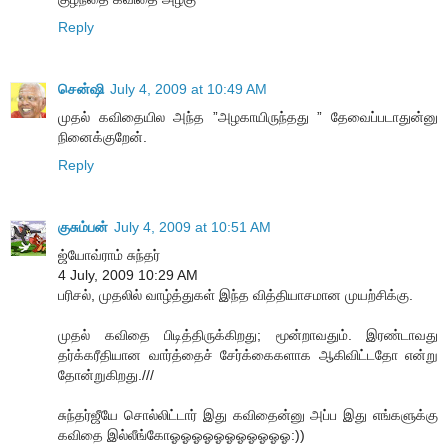
Reply
சென்ஷி
July 4, 2009 at 10:49 AM
முதல் கவிதையில அந்த ”அழகாயிருந்தது ” தேவைப்படாதுன்னு
நினைக்குறேன்.
Reply
குசும்பன்
July 4, 2009 at 10:51 AM
ஜ்யோவ்ராம் சுந்தர்
4 July, 2009 10:29 AM
பரிசல், முதலில் வாழ்த்துகள் இந்த வித்தியாசமான முயற்சிக்கு.
முதல் கவிதை பிடித்திருக்கிறது; மூன்றாவதும். இரண்டாவது
தர்க்கரீதியான வார்த்தைச் சேர்க்கைகளாக ஆகிவிட்டதோ என்று
தோன்றுகிறது.///
சுந்தர்ஜீயே சொல்லிட்டார் இது கவிதைன்னு அப்ப இது எங்களுக்கு
கவிதை இல்லீங்கோஓஓஓஓஓஓஓஓஓஓஓ:))