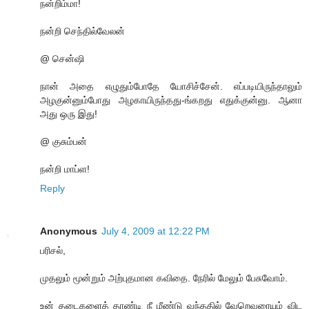
நன்றிம்மா!
நன்றி செந்தில்வேலன்
@ சென்ஷி
நான் அதை எழுதும்போதே யோசிச்சேன். எப்படியிருந்தாலும்
அழகுன்னும்போது அழகாயிருந்தது-ங்கறது எதுக்குன்னு. ஆனா
அது ஒரு இது!
@ குசும்பன்
நன்றி மாப்ள!
Reply
Anonymous
July 4, 2009 at 12:22 PM
பரிசல்,
முதலும் மூன்றும் அற்புதமான கவிதை. நேரில் மேலும் பேசுவோம்.
உன் தடைகளைத் தாண்டி நீ மீண்டு வந்ததில் வேறெவரையும் விட