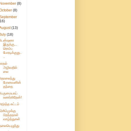
November
(8)
October
(8)
September
(16)
August
(13)
July
(18)
டென்ஷனா
இருக்கு...
ரொம்ப
போரடிக்குது..
..
காதல்
அழிவதில்
லை
தொலைந்து
போனவனின்
தந்தை
பெருமையாய்
உணர்கிறேன்!
அடுத்த கட்டம்
நர்சிம்முக்கு
பிறந்தநாள்
வாழ்த்துகள்
தலையெழுத்து