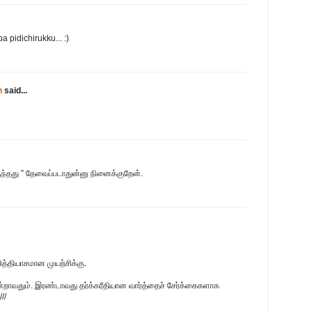
pidichirukku... :)
n
said...
்தது ” தேவைப்படாதுன்னு நினைக்குறேன்.
வித்தியாசமான முயற்சிக்கு.
ூன்றாவதும். இரண்டாவது தர்க்கரீதியான வார்த்தைச் சேர்க்கைகளாக
//