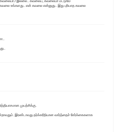
 கவலையா./ இலலை.. கவலைய, கவலையா மட்டுமே
க கவலை உங்களது.. என் கவலை என்னுது.. இது புரியாத கவலை
ா..
து..
வித்தியாசமான முயற்சிக்கு.
ூன்றாவதும். இரண்டாவது தர்க்கரீதியான வார்த்தைச் சேர்க்கைகளாக