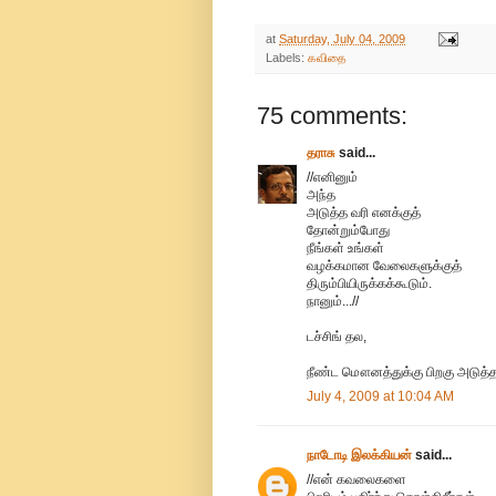
at
Saturday, July 04, 2009
Labels:
கவிதை
75 comments:
தராசு
said...
//எனினும்
அந்த
அடுத்த வரி எனக்குத்
தோன்றும்போது
நீங்கள் உங்கள்
வழக்கமான வேலைகளுக்குத்
திரும்பியிருக்கக்கூடும்.
நானும்...//
டச்சிங் தல,
நீண்ட மௌனத்துக்கு பிறகு அடுத்த ரவ
July 4, 2009 at 10:04 AM
நாடோடி இலக்கியன்
said...
//என் கவலைகளை