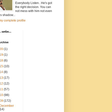
Everybody Listen.. He's got
the right decision. You can
not mess with him not even
is shadow...
y complete profile
. வாங்க...
rchive
20
(1)
19
(1)
18
(6)
15
(10)
14
(8)
13
(17)
12
(12)
11
(57)
10
(98)
09
(172)
December
(14)