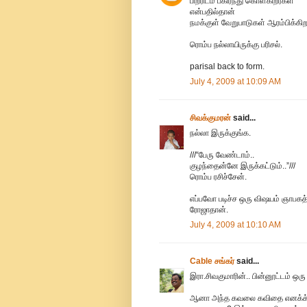
பிறரிடம் பகிர்ந்து கொள்கிறீர்கள்
என்பதில்தான்
நமக்குள் வேறுபாடுகள் ஆரம்பிக்கிற
ரொம்ப நல்லாயிருக்கு பரிசல்.
parisal back to form.
July 4, 2009 at 10:09 AM
சிவக்குமரன்
said...
நல்லா இருக்குங்க.
///“பேரு வேண்டாம்..
குழந்தைன்னே இருக்கட்டும்..”///
ரொம்ப ரசிச்சேன்.
எப்பவோ படிச்ச ஒரு விஷயம் ஞாபகத்
ரோஜாதான்.
July 4, 2009 at 10:10 AM
Cable சங்கர்
said...
இரா.சிவகுமாரின்.. பின்னூட்டம் ஒரு ரிப
ஆனா அந்த கவலை கவிதை எனக்க்க