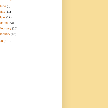
June
(8)
May
(11)
April
(19)
March
(23)
February
(16)
January
(18)
08
(211)