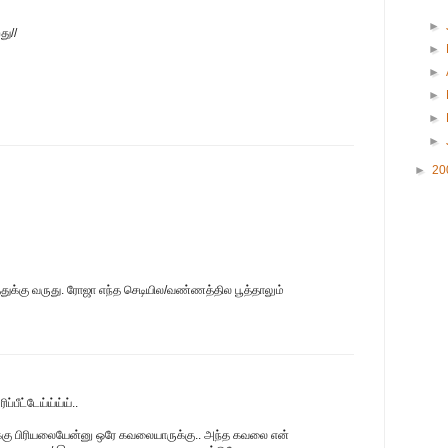
►
து//
►
►
►
►
►
►
20
துக்கு வருது. ரோஜா எந்த செடியில/வண்ணத்தில பூத்தாலும்
்பீட்டேய்ய்ய்ய்..
ு பிரியலையேன்னு ஒரே கவலையாருக்கு.. அந்த கவலை என்