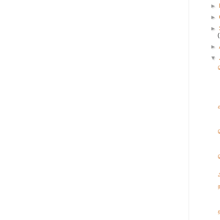
►
►
►
►
▼