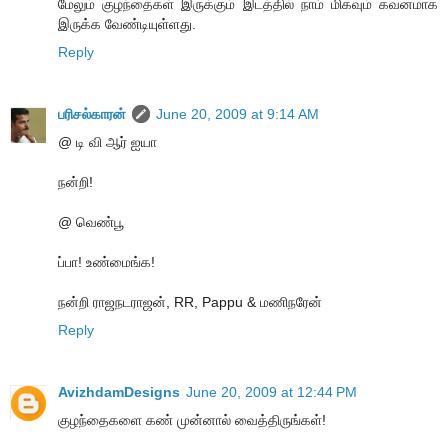
மேலும் குழந்தைகள் இருக்கும் இடத்தில் நாம் மிகவும் கவனமாக
இருக்க வேண்டியுள்ளது.
Reply
பரிசல்காரன்
June 20, 2009 at 9:14 AM
@ டி வி ஆர் ஐயா
நன்றி!
@ வெண்பூ
ப்பா! உண்மைங்க!
நன்றி ராஜநடராஜன், RR, Pappu & மணிநரேன்
Reply
AvizhdamDesigns
June 20, 2009 at 12:44 PM
குழந்தைகளை கண் முன்னால் வைத்திருங்கள்!