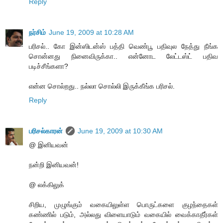
Reply
நர்சிம்
June 19, 2009 at 10:28 AM
பரிசல்.. கோ இன்ஸிடன்ஸ் பத்தி வெண்பூ பதிவுல நேத்து நீங்க
சொன்னது நினைவிருக்கா.. என்னோட லேட்டஸ்ட் பதிவ
படிச்சீங்களா?
என்ன சொல்றது.. நல்லா சொல்லி இருக்கீங்க பரிசல்.
Reply
பரிசல்காரன்
June 19, 2009 at 10:30 AM
@ இனியவன்
நன்றி இனியவன்!
@ லக்கிலுக்
சிறிய, முழுங்கும் வகையிலுள்ள பொருட்களை குழந்தைகள்
கண்ணில் படும், அல்லது விளையாடும் வகையில் வைக்காதீர்கள்