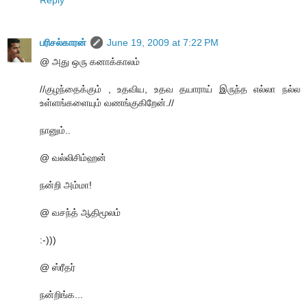
Reply
பரிசல்காரன்
June 19, 2009 at 7:22 PM
@ அது ஒரு கனாக்காலம்
//குழந்தைக்கும் , உதவிய, உதவ தயாராய் இருந்த எல்லா நல்ல
உள்ளங்களையும் வணங்குகிறேன்.//
நானும்..
@ வல்லிசிம்ஹன்
நன்றி அம்மா!
@ வசந்த் ஆதிமூலம்
:-)))
@ ஸ்ரீதர்
நன்றிங்க...