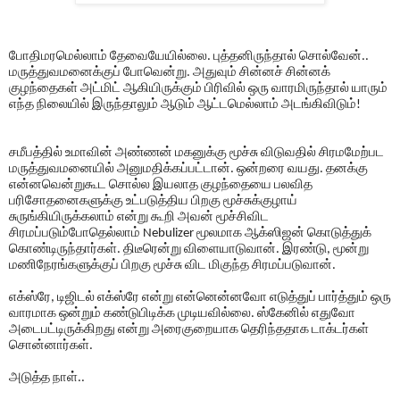
போதிமரமெல்லாம் தேவையேயில்லை. புத்தனிருந்தால் சொல்வேன்..
மருத்துவமனைக்குப் போவென்று. அதுவும் சின்னச் சின்னக்
குழந்தைகள் அட்மிட் ஆகியிருக்கும் பிரிவில் ஒரு வாரமிருந்தால் யாரும்
எந்த நிலையில் இருந்தாலும் ஆடும் ஆட்டமெல்லாம் அடங்கிவிடும்!
சமீபத்தில் உமாவின் அண்ணன் மகனுக்கு மூச்சு விடுவதில் சிரமமேற்பட
மருத்துவமனையில் அனுமதிக்கப்பட்டான். ஒன்றரை வயது. தனக்கு
என்னவென்றுகூட சொல்ல இயலாத குழந்தையை பலவித
பரிசோதனைகளுக்கு உட்படுத்திய பிறகு மூச்சுக்குழாய்
சுருங்கியிருக்கலாம் என்று கூறி அவன் மூச்சிவிட
சிரமப்படும்போதெல்லாம் Nebulizer மூலமாக ஆக்ஸிஜன் கொடுத்துக்
கொண்டிருந்தார்கள். திடீரென்று விளையாடுவான். இரண்டு, மூன்று
மணிநேரங்களுக்குப் பிறகு மூச்சு விட மிகுந்த சிரமப்படுவான்.
எக்ஸ்ரே, டிஜிடல் எக்ஸ்ரே என்று என்னென்னவோ எடுத்துப் பார்த்தும் ஒரு
வாரமாக ஒன்றும் கண்டுபிடிக்க முடியவில்லை. ஸ்கேனில் எதுவோ
அடைபட்டிருக்கிறது என்று அரைகுறையாக தெரிந்ததாக டாக்டர்கள்
சொன்னார்கள்.
அடுத்த நாள்..