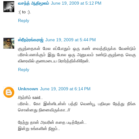
வசந்த் ஆதிமூலம்
June 19, 2009 at 5:12 PM
:( to :).
Reply
ஸ்ரீதர்ரங்கராஜ்
June 19, 2009 at 5:44 PM
குழந்தைகள் மேல எப்போதும் ஒரு கண் வைத்திருக்க வேண்டும்
பரிசல்.எனக்கும் இது போல ஒரு அனுபவம் உண்டு.குழந்தை வெகு
விரைவில் குணமடைய பிரார்த்திக்கிறேன்.
Reply
Unknown
June 19, 2009 at 6:14 PM
//நர்சிம் said..
பரிசல்.. கோ இன்ஸிடன்ஸ் பத்தி வெண்பூ பதிவுல நேத்து நீங்க
சொன்னது நினைவிருக்கா..//
நேற்று தான் அவரின் கதை படித்தேன்..
இன்று உங்களின் நிஜம்..