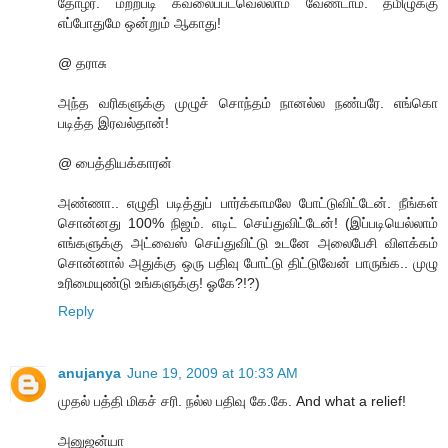
தோழர். மற்றபடி கவலைப்படவெல்லாம் வேண்டாம். தமிழுக்கு
எப்போதுமே ஒன்றும் ஆகாது!
@ தராசு
அந்த வரிகளுக்கு முழுச் சொந்தம் நானல்ல நண்பரே. எங்கொ
படித்த இரவல்தான்!
@ பைத்தியக்காரன்
அண்ணா.. எழுதி படித்துப் பார்க்காமலே போட்டுவிட்டேன். நீங்கள்
சொன்னது 100% நிஜம். எடிட் செய்துவிட்டேன்! (இப்படியெல்லாம்
எங்களுக்கு அட்வைஸ் செய்துவிட்டு உடனே அலைபேசி விளக்கம்
சொன்னால் அதுக்கு ஒரு பதிவு போட்டு திட்டுவேன் பாருங்க.. முழு
உரிமையுண்டு உங்களுக்கு! ஓகே?!?)
Reply
anujanya
June 19, 2009 at 10:33 AM
முதல் பத்தி மிகச் சரி. நல்ல பதிவு கே.கே. And what a relief!
அனுஜன்யா