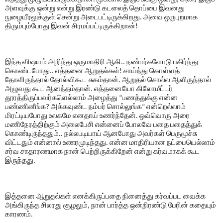
அளவுக்கு ஒன்று என்று இரண்டு கடலைத் தொப்பை இவனது
நுழையீரலுக்குள் சென்று அடைபட்டிருக்கிறது. அவை ஒருபுறமாக
திரும்பும்போது இவன் சிரமப்பட்டிருக்கிறான்!
இந்த விஷயம் அறிந்து ஒருமாதிரி ஆகி.. நண்பர்களோடு பகிர்ந்து
கொண்டபோது.. எத்தனை ஆறுதல்கள்! சாய்ந்து கொள்ளத்
தோளிருந்தால் தோல்விகூட சுகம்தான். ஆறுதல் சொல்ல ஆளிருந்தால்
அழுவது கூட ஆனந்தம்தான். எத்தனையோ கிலோமீட்டர்
தூரத்திருப்பவர்களெல்லாம் அழைத்து “பணத்துக்கு என்ன
பண்ணினீங்க? அக்கவுண்ட நம்பர் சொல்லுங்க” என்றெல்லாம்
மிரட்டியபோது உலகமே எனதாய் உணர்ந்தேன். ஒவ்வொரு அரை
மணிநேரத்திற்கும் அலைபேசி என்னைப் போலவே பதை பதைத்துக்
கொண்டிருந்ததும்.. நல்லபடியாய் ஆனபோது அவர்கள் பெருமூச்சு
விட்டதும் என்னால் உணரமுடிந்தது. என்ன மாதிரியான நட்பையெல்லாம்
சர்வ சாதாரணமாக நான் பெற்றிருக்கிறேன் என்று கர்வமாகக் கூட
இருந்தது.
இத்தனை ஆறுதல்கள் எனக்கிருப்பதை நினைத்து கர்வப்பட வைக்க
அங்கிருந்த சிலரது சூழலும், நான் பார்த்த ஒன்றிரண்டு பேரின் கதையும்
காரணம்.