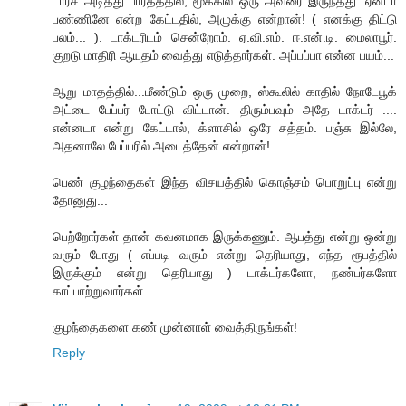
டார்ச் அடித்து பார்த்ததில், மூக்கில் ஒரு அவரை இருந்தது. ஏன்டா
பண்ணினே என்ற கேட்டதில், அழுக்கு என்றான்! ( எனக்கு திட்டு
பலம்... ). டாக்டரிடம் சென்றோம். ஏ.வி.எம். ஈ.என்.டி. மைலாபூர்.
குறடு மாதிரி ஆயுதம் வைத்து எடுத்தார்கள். அப்பப்பா என்ன பயம்...
ஆறு மாதத்தில்...மீண்டும் ஒரு முறை, ஸ்கூலில் காதில் நோடேபூக்
அட்டை பேப்பர் போட்டு விட்டான். திரும்பவும் அதே டாக்டர் ....
என்னடா என்று கேட்டால், க்ளாசில் ஒரே சத்தம். பஞ்சு இல்லே,
அதனாலே பேப்பரில் அடைத்தேன் என்றான்!
பெண் குழந்தைகள் இந்த விசயத்தில் கொஞ்சம் பொறுப்பு என்று
தோனுது...
பெற்றோர்கள் தான் கவனமாக இருக்கணும். ஆபத்து என்று ஒன்று
வரும் போது ( எப்படி வரும் என்று தெரியாது, எந்த ரூபத்தில்
இருக்கும் என்று தெரியாது ) டாக்டர்களோ, நண்பர்களோ
காப்பாற்றுவார்கள்.
குழந்தைகளை கண் முன்னாள் வைத்திருங்கள்!
Reply