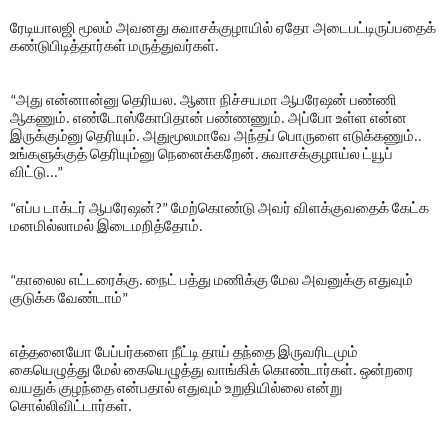
ரேடியாலஜி மூலம் அவனது சுவாசக்குழாயில் ஏதோ அடைபட்டிருப்பதைக்
கண்டுபிடித்தார்கள் மருத்துவர்கள்.
“அது என்னான்னு தெரியல. ஆனா நிச்சயமா ஆபரேஷன் பண்ணி
ஆகணும். எண்டோஸ்கோபிதான் பண்ணணும். அப்போ உள்ள என்ன
இருக்கும்னு தெரியும். அதுமூலமாவே அந்தப் பொருளை எடுக்கணும்..
உங்களுக்குத் தெரியும்னு நெனைக்கறேன். சுவாசக்குழாய்ல ட்யூப்
விட்டு...”
“எப்ப டாக்டர் ஆபரேஷன்?” மேற்கொண்டு அவர் விளக்குவதைக் கேட்க
மனமில்லாமல் இடைமறித்தோம்.
“காலைல எட்டரைக்கு. நைட் பத்து மணிக்கு மேல அவனுக்கு எதுவும்
குடுக்க வேண்டாம்”
எத்தனையோ பேப்பர்களை நீட்டி தாய் தந்தை இருவரிடமும்
கையெழுத்து மேல் கையெழுத்து வாங்கிக் கொண்டார்கள். ஒன்றரை
வயதுக் குழந்தை என்பதால் எதுவும் உறுதியில்லை என்று
சொல்லிவிட்டார்கள்.