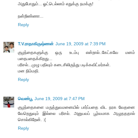
அதுபோதும்... ஓட்டெல்லாம் எதுக்கு நமக்கு!
நன்றிண்ணா...
Reply
T.V.ராதாகிருஷ்ணன்
June 19, 2009 at 7:39 PM
குழந்தைகளுக்கு ஒரு உடம்பு என்றால்..கேட்கவே மனம்
பதைபதைக்கிறது...
பரிசல்...முழு பதிவும் கடைசிலிருந்து படிக்கவிட்டீர்கள்.
மன நிம்மதி.
Reply
வெண்பூ
June 19, 2009 at 7:47 PM
குழந்தைகளை மருத்துவமனையில் பார்ப்பதை விட நரக வேதனை
வேறெதுவும் இல்லை பரிசல். அனுபவப் பூர்வமாக அழுதததால்
சொல்கிறேன். :(
Reply