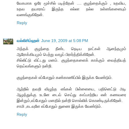
வேகமாக ஒரே மூச்சில் படித்தேன் .... குழந்தைக்கும் , உதவிய,
உதவ தயாராய் இருந்த எல்லா நல்ல உள்ளங்களையும்
வணங்குகிறேன்.
Reply
வல்லிசிம்ஹன்
June 19, 2009 at 5:08 PM
அந்தக் குழந்தை நீண்ட நெடிய நாட்கள் ஆனந்தமும்
ஆரோக்கியமும் பெற்று வாழப் பிரார்த்திக்கிறேன்.
சில்லிட்டு விட்டது மனம். குழந்தைகளைக் காக்கும் வைத்தியத்
தெய்வங்களும் நன்றி.
குழந்தைகள் எப்போதும் கண்காணிப்பில் இருக்க வேண்டும்.
ஆற்றில் தவறி விழுந்த எங்கள் பிள்ளையை, பதினெட்டு அடி
ஆழத்துக்கு உடனே டைவ் செய்து காப்பாற்றிய என் கணவரை
இன்றும்,எப்போதும் மனதில் நன்றி சொல்லிக் கொண்டிருக்கிறேன்.
சாமி ,கடவுளே எப்போதும் துணை இருக்க வேண்டும்.
Reply