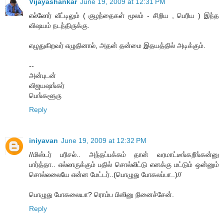
Vijayashankar
June 19, 2009 at 12:31 PM
எல்லோர் வீட்டிலும் ( குழந்தைகள் மூலம் - சிறிய , பெரிய ) இந்த
விஷயம் நடந்திருக்கு.
எழுதுகிறவர் எழுதினால், அதன் தன்மை இதயத்தில் அடிக்கும்.
--
அன்புடன்
விஜயஷங்கர்
பெங்களூரு
Reply
iniyavan
June 19, 2009 at 12:32 PM
//மிஸ்டர் பரிசல்.. அந்தப்பக்கம் தான் வரமாட்டீங்கறீங்கன்னு
பார்த்தா.. எல்லாருக்கும் பதில் சொல்லிட்டு எனக்கு மட்டும் ஒன்னும்
சொல்லலையே என்ன மேட்டர்..(பொழுது போகலப்பா..)//
பொழுது போகலையா? ரொம்ப பிஸினு நினைச்சேன்.
Reply