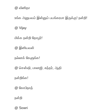
@ வினிதா
உங்க அனுபவம் இன்னும் பயங்கரமா இருக்கு! நன்றி!
@ Vijay
மிக்க நன்றி தோழர்!
@ இனியவன்
நல்லாக் கேளுங்க!
@ சென்ஷி, பாலாஜி, சுந்தர், ஆதி
நன்றிங்க!
@ கோபிநாத்
நன்றி
@ Sowri