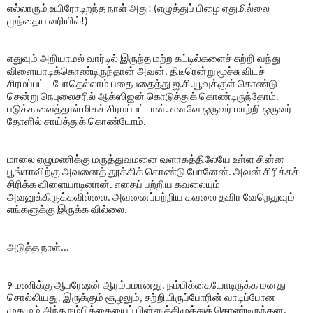
எல்லாரும் உயிரோடிறந்த நாள் அது! (எழுத்துப் பிழை ஏதுமில்லை
முந்தைய வரியில்!)
எதுவும் அறியாமல் வார்டில் இருந்த மற்ற கட்டில்களைச் சுற்றி வந்து
விளையாடிக்கொண்டிருந்தான் அவன். திடீரென்று மூச்சு விடச்
சிரமப்பட்ட போதெல்லாம் பதைபதைத்து ஐ.சி.யூவுக்குள் கொண்டு
சென்று நெபுலைசரில் ஆக்ஸிஜன் கொடுத்துக் கொண்டிருந்தோம்.
படுக்க வைத்தால் மிகச் சிரமப்பட்டான். எனவே ஒருவர் மாற்றி ஒருவர்
தோளில் சாய்த்துக் கொண்டோம்.
மாலை ஏழுமணிக்கு மருத்துவமனை வளாகத்திலேயே உள்ள சின்ன
பூங்காவிற்கு அவனைத் தூக்கிக் கொண்டு போனேன். அவன் சிரிக்கச்
சிரிக்க விளையாடினான். எதைப் பற்றிய கவலையும்
அவனுக்கிருக்கவில்லை. அவனைப்பற்றிய கவலை தவிர வேறெதுவும்
எங்களுக்கு இருக்க வில்லை.
அடுத்த நாள்...
9 மணிக்கு ஆபரேஷன் ஆரம்பமானது. நம்பிக்கையோடிருக்க மனது
சொல்லியது. இருக்கும் சூழலும், சுற்றியிருப்போரின் வாடிப்போன
முகமும் அந்த நம்பிக்கையைப் பின்னுக்கிழுத்துக் கொண்டிருந்தன.