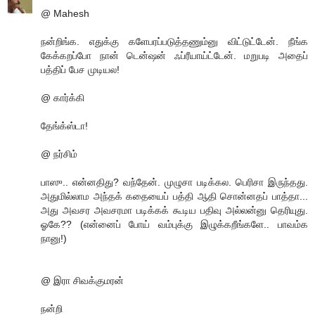
@ Mahesh
நன்றிங்க. எதுக்கு களேபரப்படுத்தணும்னு விட்டுட்டேன். நீங்க
கேக்கறப்போ நான் டென்ஷன் ஃப்ரீயாய்ட்டேன். மறுபடி அதைப்
பத்திப் பேச முடியல!
@ கார்க்கி
தேங்க்ஸ்டா!
@ நர்சிம்
பாஸு.. என்னதிது? வந்தேன். முழுசா படிக்கல. பெரிசா இருந்தது.
அதுமில்லாம அந்தக் கதையைப் பத்தி ஆதி சொன்னதப் பாத்தா...
அது அவசர அவசரமா படிக்கக் கூடிய பதிவு அல்லன்னு தெரியுது.
ஓகே?? (என்னைப் போய் வம்புக்கு இழுக்கறீங்களே.. பாவம்க
நானு!)
@ இரா சிவக்குமரன்
நன்றி