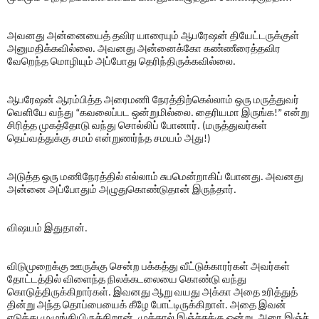
அவனது அன்னையைத் தவிர யாரையும் ஆபரேஷன் தியேட்டருக்குள்
அனுமதிக்கவில்லை. அவனது அன்னைக்கோ கண்ணீரைத்தவிர
வேறெந்த மொழியும் அப்போது தெரிந்திருக்கவில்லை.
ஆபரேஷன் ஆரம்பித்த அரைமணி நேரத்திற்கெல்லாம் ஒரு மருத்துவர்
வெளியே வந்து “கவலைப்பட ஒன்றுமில்லை. தைரியமா இருங்க!” என்று
சிரித்த முகத்தோடு வந்து சொல்லிப் போனார். (மருத்துவர்கள்
தெய்வத்துக்கு சமம் என்றுணர்ந்த சமயம் அது!)
அடுத்த ஒரு மணிநேரத்தில் எல்லாம் சுபமென்றாகிப் போனது. அவனது
அன்னை அப்போதும் அழுதுகொண்டுதான் இருந்தார்.
விஷயம் இதுதான்.
விடுமுறைக்கு ஊருக்கு சென்ற பக்கத்து வீட்டுக்காரர்கள் அவர்கள்
தோட்டத்தில் விளைந்த நிலக்கடலையை கொண்டு வந்து
கொடுத்திருக்கிறார்கள். இவனது ஆறு வயது அக்கா அதை உரித்துத்
தின்று அந்த தொப்பையைக் கீழே போட்டிருக்கிறாள். அதை இவன்
எடுத்து முழுங்கியிருக்கிறான். முக்கால் இஞ்ச்சுக்கு ஒன்று, அரை இஞ்ச்