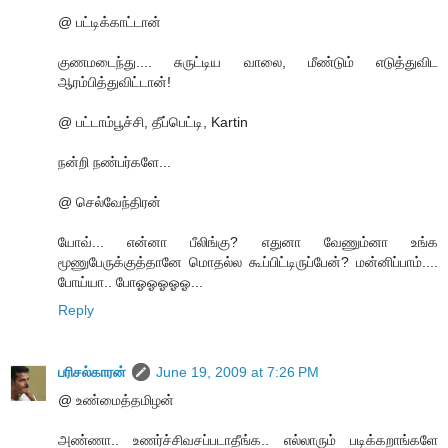
@ பட்டிக்காட்டான்
குணமடைந்து.... சுருட்டிய வாலை, மீண்டும் எடுத்துவிட
ஆரம்பித்துவிட்டான்!
@ பட்டாம்பூச்சி, தீப்பெட்டி, Kartin
நன்றி நண்பர்களே...
@ செல்வேந்திரன்
யோவ்... என்னா பீலிங்கு? எதுனா வேணும்னா உங்க
மூணுபேருக்குத்தானே மொதல்ல கூப்பிட்டிருப்பேன்? மன்னிப்பாம்....
போய்யா.. போஓஓஓஓஓ...
Reply
பரிசல்காரன்
June 19, 2009 at 7:26 PM
@ உண்மைத்தமிழன்
அண்ணா.. உணர்ச்சிவசப்படாதீங்க.. எல்லாரும் படிக்கறாங்களே