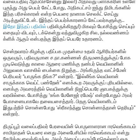
வலைப்பதிவு ஆரம்பிச்சேன்னு இல்ல!) அதாவது ப்ளாக்கரின் உள்ளே
புகுந்து அது பெயர் கேட்டபோது, அதிகபட்சம் ஐந்து நிமிடங்களில்
இந்த பரிசல்காரன் என்ற பெயரை நானாக செலக்ட் செய்து
அடித்துவிட்டேன். (இந்தப் பெயர்க்காரணம் கேட்பவர்களுக்கு..
இதோ இந்தப் பதிவில்
பதிலிருக்கிறது!) மிகவும் யோசித்து செய்யும்
எதையும் விடவும், டக்கென்று வந்துவிழுகிற சில, நல்லவண்ணம்
க்ளிக் ஆகும் என்பதற்கு இந்தப் பெயரே உதாரணம்.
சென்றவாரம் கிழக்கு பதிப்பக முதன்மை உதவி ஆசிரியர்களில்
ஒருவரும், பதிவருமான ச.நா.கண்ணன் திருமணத்துக்குப் போக
முடிவெடுத்து காலை ஆறரை மணிக்கு நண்பர் வெயிலானின்
அலுவலக வாசலில் பைக்கை நிறுத்த.. அங்கிருந்த வாட்ச்மேன்
பெரியவர் “யாருங்க நீங்க?” என்றார். “இல்லீங்க வெயிலான்
சாருக்காக வெய்ட் பண்றேன்” எனக்கூற அவருக்குப் புரியவில்லை.
எனக்கு அவசரத்தில் வெயிலானின் நிஜப்பெயரே ஞாபகத்துக்கு
வரவில்லை. யோசித்து ‘உங்க மேனேஜர் ரமேஷ்’ என்றபோதும் அவர்
யோசனையாகவே தலையசைத்தார். பிறகு வெயிலானிடம்
இதுபற்றிச் சொன்னபோது ‘ஸ்ரீகாந்த்னு சொன்னாத்தான் தெரியும்”
என்றார்.
திருப்பூர் வலைப்பதிவர் பேரவையின் பொருளாளரான ஈரவெங்காயம்
சாமிநாதன் பெயரை எனது அலைபேசியில் ஈரவெங்காயம் என்று
சேமித்து வைத்திருந்து, அவர் அழைப்பு வரும்போதெல்லாம் ஒரு