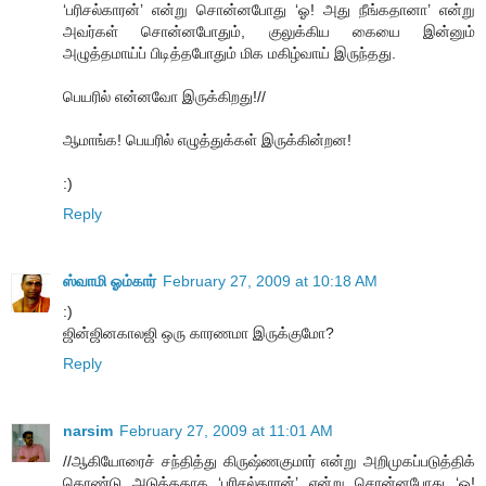
‘பரிசல்காரன்’ என்று சொன்னபோது ‘ஓ! அது நீங்கதானா’ என்று
அவர்கள் சொன்னபோதும், குலுக்கிய கையை இன்னும்
அழுத்தமாய்ப் பிடித்தபோதும் மிக மகிழ்வாய் இருந்தது.
பெயரில் என்னவோ இருக்கிறது!//
ஆமாங்க! பெயரில் எழுத்துக்கள் இருக்கின்றன!
:)
Reply
ஸ்வாமி ஓம்கார்
February 27, 2009 at 10:18 AM
:)
ஜின்ஜினகாலஜி ஒரு காரணமா இருக்குமோ?
Reply
narsim
February 27, 2009 at 11:01 AM
//ஆகியோரைச் சந்தித்து கிருஷ்ணகுமார் என்று அறிமுகப்படுத்திக்
கொண்டு அடுத்ததாக ‘பரிசல்காரன்’ என்று சொன்னபோது ‘ஓ!