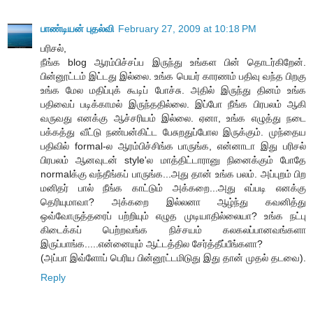
பாண்டியன் புதல்வி
February 27, 2009 at 10:18 PM
பரிசல்,
நீங்க blog ஆரம்பிச்சப்ப இருந்து உங்கள பின் தொடர்கிறேன்.
பின்னூட்டம் இட்டது இல்லை. உங்க பெயர் காரணம் பதிவு வந்த பிறகு
உங்க மேல மதிப்புக் கூடிப் போச்சு. அதில் இருந்து தினம் உங்க
பதிவைப் படிக்காமல் இருந்ததில்லை. இப்போ நீங்க பிரபலம் ஆகி
வருவது எனக்கு ஆச்சரியம் இல்லை. ஏனா, உங்க எழுத்து நடை
பக்கத்து வீட்டு நண்பன்கிட்ட பேசுறதுப்போல இருக்கும். முந்தைய
பதிவில் formal-ல ஆரம்பிச்சிங்க பாருங்க, என்னாடா இது பரிசல்
பிரபலம் ஆனவுடன் style'ல மாத்திட்டாரானு நினைக்கும் போதே
normalக்கு வந்தீங்கப் பாருங்க...அது தான் உங்க பலம். அப்புறம் பிற
மனிதர் பால் நீங்க காட்டும் அக்கறை...அது எப்படி எனக்கு
தெரியுமாவா? அக்கறை இல்லனா ஆழ்ந்து கவனித்து
ஒவ்வோருத்தரைப் பற்றியும் எழுத முடியாதில்லையா? உங்க நட்பு
கிடைக்கப் பெற்றவங்க நிச்சயம் கலகலப்பானவங்களா
இருப்பாங்க.....என்னையும் ஆட்டத்தில சேர்த்தீப்பீங்களா?
(அப்பா இவ்ளோப் பெரிய பின்னூட்டமிடுது இது தான் முதல் தடவை).
Reply