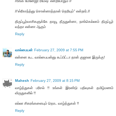
//உங்க மேனேஜர் ரமேஷ்’ என்றபோதும் //
//‘ஸ்ரீகாந்த்னு சொன்னாத்தான் தெரியும்” என்றார்.//
திருப்பூர்வாசிகளுக்கே தாவூ தீருதுன்னா, நாங்கெல்லாம் திருப்பூர்
வந்தா என்னா ஆகும்
Reply
வால்பையன்
February 27, 2009 at 7:55 PM
என்னை கூட வால்பையன்னு கூப்பிட்டா தான் குஜாலா இருக்கு!
Reply
Mahesh
February 27, 2009 at 8:15 PM
வாழ்த்துகள் பரிசல் !! உங்கள் இரண்டு பதிவுகள் தமிழ்மணம்
விருதுகளில் !!
எல்லா சிகரங்களையும் தொட வாழ்த்துகள் !!
Reply