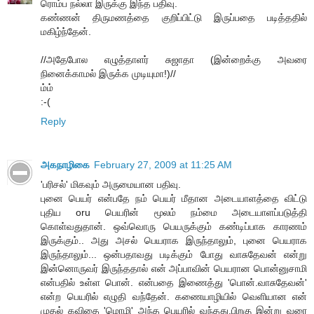
ரொம்ப நல்லா இருக்கு இந்த பதிவு.
கண்ணன் திருமணத்தை குறிப்பிட்டு இருப்பதை படித்ததில்
மகிழ்ந்தேன்.
//அதேபோல எழுத்தாளர் சுஜாதா (இன்றைக்கு அவரை
நினைக்காமல் இருக்க முடியுமா!)//
ம்ம்
:-(
Reply
அகநாழிகை
February 27, 2009 at 11:25 AM
'பரிசல்' மிகவும் அருமையான பதிவு.
புனை பெயர் என்பதே நம் பெயர் மீதான அடையாளத்தை விட்டு
புதிய oru பெயரின் மூலம் நம்மை அடையாளப்படுத்தி
கொள்வதுதான். ஒவ்வொரு பெயருக்கும் கண்டிப்பாக காரணம்
இருக்கும்.. அது அசல் பெயராக இருந்தாலும், புனை பெயராக
இருந்தாலும்... ஒன்பதாவது படிக்கும் போது வாசுதேவன் என்று
இன்னொருவர் இருந்ததால் என் அப்பாவின் பெயரான பொன்னுசாமி
என்பதில் உள்ள பொன். என்பதை இணைத்து 'பொன்.வாசுதேவன்'
என்ற பெயரில் எழுதி வந்தேன். கணையாழியில் வெளியான என்
முதல் கவிதை 'மொழி' அந்த பெயரில் வந்தது.பிறகு இன்று வரை