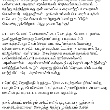
புன்னகையோடுதான் எடுக்கிறேன். (ஈரவெங்காயம் காலிங்...)
நேற்று சந்தித்தபோது தன் வலைப்பெயரை மாற்றப் போவதாகச்
சொன்னார். மாற்றாதீர்கள்.. நாங்கள் உங்கள் பெயரைச் சுருக்கி..
ஈ.வெ.சா (ஈர வெங்காயம் சாமிநாதன்!) என்று கூப்பிடுக்
கொண்டிருக்கிறோம்.. அது நல்லாயிருக்கு!
வடகரை வேலன் அண்ணாச்சியை அழைத்து ‘வேலனா.. நாங்க
ஐ.சி.ஐ.சி.ஐ-லேர்ந்து பேசறோம்’ என்று நாமக்கல் சிபி
கலாய்த்தபோது அவர் சொன்னாராம்.. ‘என்னை வேலன்னு
பதிவர்களைத் தவிர யாரும் கூப்பிடமாட்டாங்க.. ஏன்னா என் பேரு
ராஜேந்திரன்’ என்றாராம். (அடுத்ததாக கலாய்க்கறவங்க நோட்
பண்ணிக்கங்கப்பா!) அதைவிடவும் நாங்களெல்லாம்
‘அண்ணாச்சி... அண்ணாச்சி’ என்றழைப்பதில்தான் அவர் இன்னும்
மகிழ்ந்திருக்கக் கூடும். அவரது ஜிமெயில் ப்ரொஃபைலில் அவரே
மாற்றிவிட்டாரே... அண்ணாச்சி என்று!
ஈரோட்டுத் தொழிலதிபர் நந்து... ‘நிலா ஃபாதர்தானே நீங்க’ என்று
பலரும் கேட்கும்போதெல்லாம் எத்தனை அகமகிழ்வார் என்பதை ஒரு
மகளின் தந்தையாய் என்னாலும் உணரமுடிகிறது.
நான் மிகவும் மதிக்கும் பதிவர்களில் ஒருவரான எழுத்தாளர்
பைத்தியக்காரனை அழைத்து நேற்று முன்தினம் பேசிக்