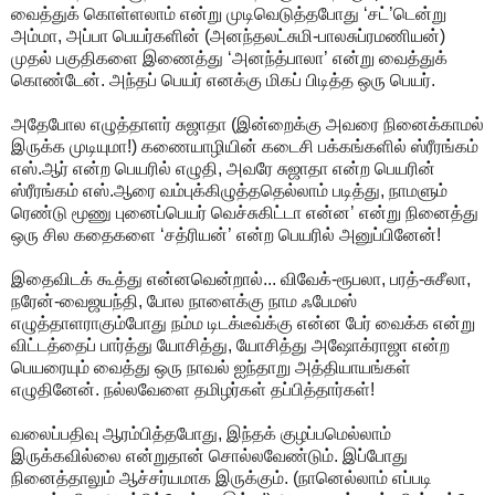
வைத்துக் கொள்ளலாம் என்று முடிவெடுத்தபோது ‘சட்’டென்று
அம்மா, அப்பா பெயர்களின் (அனந்தலட்சுமி-பாலசுப்ரமணியன்)
முதல் பகுதிகளை இணைத்து ‘அனந்த்பாலா’ என்று வைத்துக்
கொண்டேன். அந்தப் பெயர் எனக்கு மிகப் பிடித்த ஒரு பெயர்.
அதேபோல எழுத்தாளர் சுஜாதா (இன்றைக்கு அவரை நினைக்காமல்
இருக்க முடியுமா!) கணையாழியின் கடைசி பக்கங்களில் ஸ்ரீரங்கம்
எஸ்.ஆர் என்ற பெயரில் எழுதி, அவரே சுஜாதா என்ற பெயரின்
ஸ்ரீரங்கம் எஸ்.ஆரை வம்புக்கிழுத்ததெல்லாம் படித்து, நாமளும்
ரெண்டு மூணு புனைப்பெயர் வெச்சுகிட்டா என்ன’ என்று நினைத்து
ஒரு சில கதைகளை ‘சத்ரியன்’ என்ற பெயரில் அனுப்பினேன்!
இதைவிடக் கூத்து என்னவென்றால்... விவேக்-ரூபலா, பரத்-சுசீலா,
நரேன்-வைஜயந்தி, போல நாளைக்கு நாம ஃபேமஸ்
எழுத்தாளராகும்போது நம்ம டிடக்டீவ்க்கு என்ன பேர் வைக்க என்று
விட்டத்தைப் பார்த்து யோசித்து, யோசித்து அஷோக்ராஜா என்ற
பெயரையும் வைத்து ஒரு நாவல் ஐந்தாறு அத்தியாயங்கள்
எழுதினேன். நல்லவேளை தமிழர்கள் தப்பித்தார்கள்!
வலைப்பதிவு ஆரம்பித்தபோது, இந்தக் குழப்பமெல்லாம்
இருக்கவில்லை என்றுதான் சொல்லவேண்டும். இப்போது
நினைத்தாலும் ஆச்சர்யமாக இருக்கும். (நானெல்லாம் எப்படி