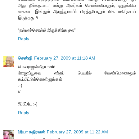
அது நீங்கதானா’ என்று அவர்கள் சொன்னபோதும், குலுக்கிய
கையை இன்னும் அழுத்தமாய்ப் பிடித்தபோதும் மிக மகிழ்வாய்
இருந்தது.//
“நல்லாச்சொல்லி இருக்கீங்க தல”
Reply
சென்ஷி
February 27, 2009 at 11:18 AM
//பாலராஜன்கீதா said...
ரோஜாப்பூவை எந்தப் பெயரில் வேண்டுமானாலும்
கூப்பிட்டுக்கொள்ளுங்கள்
:-)
//
ரிப்பீட்டே :-)
Reply
ப்ரியா கதிரவன்
February 27, 2009 at 11:22 AM