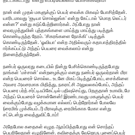
திட்டக்கூடாது’ என்று எப்படியெல்லாம் யோசிக்கிறோம்!
நான் என் முதல் மகளுக்குப் பெயர் வைக்க மிகவும் யோசித்தேன்.
யாரிடமாவது ‘ஐடியா சொல்லுங்க’ என்று கேட்டால் ‘மொத லெட்டர்
என்ன?’ என்று கடுப்பேற்றினார்கள். அப்போது நான்
வைரமுத்துவின் புத்தகங்களை மாய்ந்து மாய்ந்து படித்துக்
கொண்டிருந்த நேரம். ‘சிகரங்களை நோக்கி’ படித்துக்
கொண்டிருந்தேன். ‘ஓவியா’ என்ற அதில்வரும் கதாபாத்திரத்தில்
ஈர்க்கப்பட்டு அந்தப் பெயரை வைக்கலாம் என்று
நினைத்திருந்தேன்.
நண்பர் ஒருவரது கடையில் நின்று பேசிக்கொண்டிருந்தபோது
நாங்கள் ‘மச்சான்’ என்றழைக்கும் எனது நண்பர் ஒருவர்தான் மீரா
என்ற பெயரைச் சொல்ல.. உடனே மிகப் பிடித்துப்போய், சைக்கிளை
அவசர அவசரமாக மிதித்து, நகராட்சி அலுவலகம்போய், அந்தப்
பெயரை பர்த் சர்ட்டிஃபிகேட்டில் பதிவுசெய்து, பிறகுதான் உமாவிடமே
அந்தப் பெயரைச் சொன்னேன்! இரண்டாவது மகளுக்குப் பெயர்
வைக்கும்போது வழக்கமான எல்லாப் பெற்றோர்கள் போலவே
(ரைமிங் முக்கியம்..!) மீராவுக்கு ரைமிங்காக மேகா என்று
சட்டென்று வைத்துவிட்டோம்!
அதேபோல கதைகள் எழுத ஆரம்பித்தபோது என் சொந்தப்
பெயரிலேதான் எழுதினேன். கவிதைக்கு வேறொரு புனைப்பெயர்