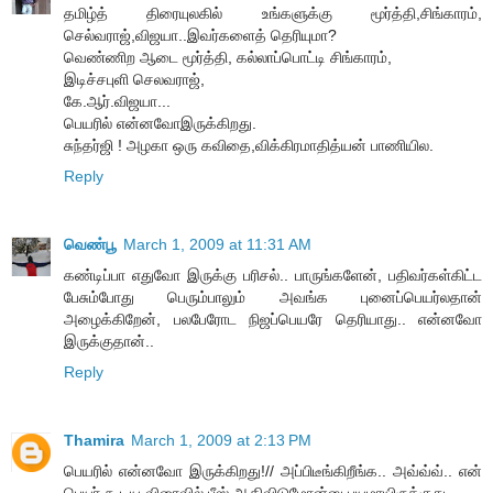
தமிழ்த் திரையுலகில் உங்களுக்கு மூர்த்தி,சிங்காரம்,
செல்வராஜ்,விஜயா..இவர்களைத் தெரியுமா?
வெண்ணிற ஆடை மூர்த்தி, கல்லாப்பொட்டி சிங்காரம்,
இடிச்சபுளி செலவராஜ்,
கே.ஆர்.விஜயா...
பெயரில் என்னவோஇருக்கிறது.
சுந்தர்ஜி ! அழகா ஒரு கவிதை,விக்கிரமாதித்யன் பாணியில.
Reply
வெண்பூ
March 1, 2009 at 11:31 AM
கண்டிப்பா எதுவோ இருக்கு பரிசல்.. பாருங்களேன், பதிவர்கள்கிட்ட
பேசும்போது பெரும்பாலும் அவங்க புனைப்பெயர்லதான்
அழைக்கிறேன், பலபேரோட நிஜப்பெயரே தெரியாது.. என்னவோ
இருக்குதான்..
Reply
Thamira
March 1, 2009 at 2:13 PM
பெயரில் என்னவோ இருக்கிறது!// அப்பிடீங்கிறீங்க.. அவ்வ்வ்.. என்