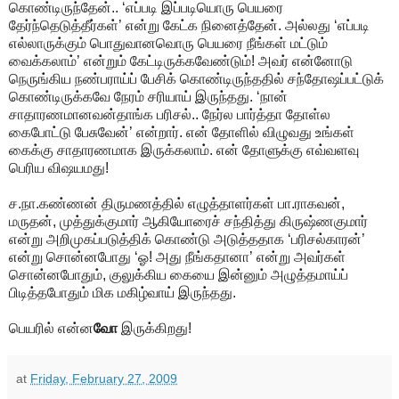
கொண்டிருந்தேன்.. ‘எப்படி இப்படியொரு பெயரை
தேர்ந்தெடுத்தீர்கள்’ என்று கேட்க நினைத்தேன். அல்லது ‘எப்படி
எல்லாருக்கும் பொதுவானவொரு பெயரை நீங்கள் மட்டும்
வைக்கலாம்’ என்றும் கேட்டிருக்கவேண்டும்! அவர் என்னோடு
நெருங்கிய நண்பராய்ப் பேசிக் கொண்டிருந்ததில் சந்தோஷப்பட்டுக்
கொண்டிருக்கவே நேரம் சரியாய் இருந்தது. ‘நான்
சாதாரணமானவன்தாங்க பரிசல்.. நேர்ல பார்த்தா தோள்ல
கைபோட்டு பேசுவேன்’ என்றார். என் தோளில் விழுவது உங்கள்
கைக்கு சாதாரணமாக இருக்கலாம். என் தோளுக்கு எவ்வளவு
பெரிய விஷயமது!
ச.நா.கண்ணன் திருமணத்தில் எழுத்தாளர்கள் பா.ராகவன்,
மருதன், முத்துக்குமார் ஆகியோரைச் சந்தித்து கிருஷ்ணகுமார்
என்று அறிமுகப்படுத்திக் கொண்டு அடுத்ததாக ‘பரிசல்காரன்’
என்று சொன்னபோது ‘ஓ! அது நீங்கதானா’ என்று அவர்கள்
சொன்னபோதும், குலுக்கிய கையை இன்னும் அழுத்தமாய்ப்
பிடித்தபோதும் மிக மகிழ்வாய் இருந்தது.
பெயரில் என்ன
வோ
இருக்கிறது!
at
Friday, February 27, 2009