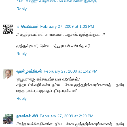
* 06. கல்லூரி வாழ்க்கை - பெயரில் என்ன இருக்கு
Reply
☼ வெயிலான்
February 27, 2009 at 1:03 PM
// எழுத்தாளர்கள் பா.ராகவன், மருதன், முத்துக்குமார் //
முத்துக்குமார் அல்ல. முத்துராமன் என்பதே சரி.
Reply
ஷண்முகப்ரியன்
February 27, 2009 at 1:42 PM
'நியூமராலஜி கந்தாயங்களை விடுங்கள்.'
கந்தாயம்ங்கறீங்களே..நம்ம கோயமுத்தூர்க்காரங்களைத் தவிர
மத்த நண்பர்களுக்குப் புரியுமா,பரிசல்?
Reply
நாமக்கல் சிபி
February 27, 2009 at 2:29 PM
//கந்தாயம்ங்கறீங்களே..நம்ம கோயமுத்தூர்க்காரங்களைத் தவிர