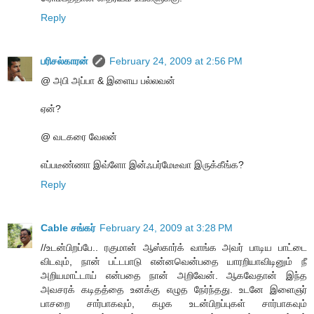
Reply
பரிசல்காரன்
February 24, 2009 at 2:56 PM
@ அபி அப்பா & இளைய பல்லவன்
ஏன்?
@ வடகரை வேலன்
எப்படீண்ணா இவ்ளோ இன்ஃபர்மேடீவா இருக்கீங்க?
Reply
Cable சங்கர்
February 24, 2009 at 3:28 PM
//உடன்பிறப்பே.. ரகுமான் ஆஸ்கார்க் வாங்க அவர் பாடிய பாட்டை
விடவும், நான் பட்டபாடு என்னவென்பதை யாரறியாவிடினும் நீ
அறியமாட்டாய் என்பதை நான் அறிவேன். ஆகவேதான் இந்த
அவசரக் கடிதத்தை உனக்கு எழுத நேர்ந்தது. உடனே இளைஞர்
பாசறை சார்பாகவும், கழக உடன்பிறப்புகள் சார்பாகவும்