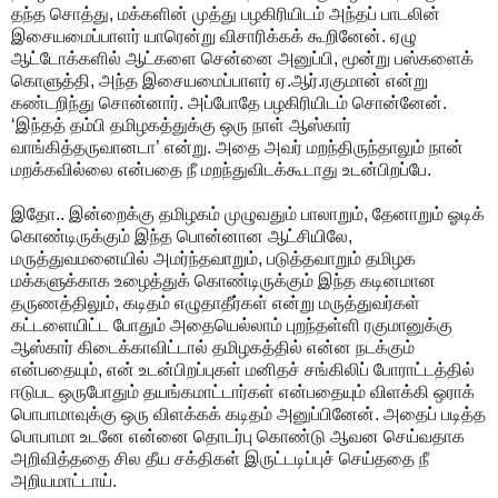
தந்த சொத்து, மக்களின் முத்து பழகிரியிடம் அந்தப் பாடலின்
இசையமைப்பாளர் யாரென்று விசாரிக்கக் கூறினேன். ஏழு
ஆட்டோக்களில் ஆட்களை சென்னை அனுப்பி, மூன்று பஸ்களைக்
கொளுத்தி, அந்த இசையமைப்பாளர் ஏ.ஆர்.ரகுமான் என்று
கண்டறிந்து சொன்னார். அப்போதே பழகிரியிடம் சொன்னேன்.
‘இந்தத் தம்பி தமிழகத்துக்கு ஒரு நாள் ஆஸ்கார்
வாங்கித்தருவானடா’ என்று. அதை அவர் மறந்திருந்தாலும் நான்
மறக்கவில்லை என்பதை நீ மறந்துவிடக்கூடாது உடன்பிறப்பே.
இதோ.. இன்றைக்கு தமிழகம் முழுவதும் பாலாறும், தேனாறும் ஓடிக்
கொண்டிருக்கும் இந்த பொன்னான ஆட்சியிலே,
மருத்துவமனையில் அமர்ந்தவாறும், படுத்தவாறும் தமிழக
மக்களுக்காக உழைத்துக் கொண்டிருக்கும் இந்த கடினமான
தருணத்திலும், கடிதம் எழுதாதீர்கள் என்று மருத்துவர்கள்
கட்டளையிட்ட போதும் அதையெல்லாம் புறந்தள்ளி ரகுமானுக்கு
ஆஸ்கார் கிடைக்காவிட்டால் தமிழகத்தில் என்ன நடக்கும்
என்பதையும், என் உடன்பிறப்புகள் மனிதச் சங்கிலிப் போராட்டத்தில்
ஈடுபட ஒருபோதும் தயங்கமாட்டார்கள் என்பதையும் விளக்கி ஒராக்
பொபாமாவுக்கு ஒரு விளக்கக் கடிதம் அனுப்பினேன். அதைப் படித்த
பொபாமா உடனே என்னை தொடர்பு கொண்டு ஆவன செய்வதாக
அறிவித்ததை சில தீய சக்திகள் இருட்டடிப்புச் செய்ததை நீ
அறியமாட்டாய்.