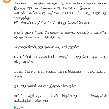
அண்ணே... பாத்துனே கலைஞர் ஆட்சில தேசிய பாதுகாப்பு சட்டம்
இருக்கு. அடோல்ப் அம்மையார் ஆட்சில "பொடா இருக்கு.
அடோல்ப் அம்மையார் ஆட்சில வைகோ பட்ட பாடு தெரியாத
உங்களுக்கு ...
இப்ப சோனியா ஆட்சில சீமான் படுறது நினைவில்லையா ....
காவல் துறை வேறா சொல்லறதை எல்லாம் செய்யும் , ட்ரைனிங்
எடுத்த அல்சய்சன் மாதிரி திரியுது ....
வழக்கறினர்கள், நீதிபதிகளே அடி வாங்குறாங்க.
( அடிச்சிட்டு அரவணைப்பார் கலைஞர் .. அது வேற ஆனா அடி
விழும் முதல்ல ...
மதுரை தேசத்து ராஜா ஞாபகம் வருதா இல்லையா ... தலை தப்பாது
பாத்து ...
தா . கிருஷ்ணன் ஞாபகம் இருக்க உங்களுக்கு ...
சாட்சி இருக்காது , கேஸ் இருக்காது .... இன்சூரன்ஸ்
பண்ணிடிங்கள இல்லையா
Reply