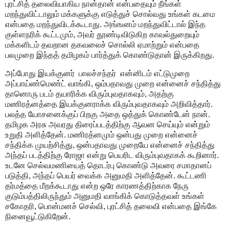
புரட்சித் தலைவியாகிய நான்தான் என்பதையும் நீங்கள்
மறந்துவிட்டாலும் மக்களுக்கு எடுத்துச் சொல்வது உங்கள் கடமை
என்பதை மறந்துவிடக்கூடாது. அங்ஙனம் மறந்துவிட்டால் இந்த
குள்ளநரிக் கூட்டமும், அவர் தூண்டிவிடுகிற காவல்துறையும்
மக்களிடம் தவறான தகவலைச் சொல்லி ஏமாற்றும் என்பதை
பலமுறை இந்தத் தமிழகம் பார்த்துக் கொண்டுதான் இருக்கிறது.
அப்போது இயக்குனர் பாலச்சந்தர் என்னிடம் எட்டுமுறை
அப்பாய்ண்மெண்ட் வாங்கி, ஒம்பதாவது முறை என்னைச் சந்தித்து
தானொரு படம் தயாரிக்க விரும்புவதாகவும், அதற்கு
மணிரத்னத்தை இயக்குனராக்க விரும்புவதாகவும் அறிவித்தார்.
பலத்த யோசனைக்குப் பிறகு அதை ஒத்துக் கொண்டேன் நான்.
தமிழக அரசு அவரது திரைப்படத்திற்கு ஆவன செய்யும் என்றும்
உறுதி அளித்தேன். மணிரத்னமும் ஒன்பது முறை என்னைச்
சந்திக்க முயற்சித்து, ஒன்பதாவது முறையே என்னைச் சந்தித்து
அந்தப் படத்திற்கு ரோஜா என்று பெயரிட விரும்புவதாகக் கூறினார்.
உடனே செல்வமணியைத் தொடர்பு கொண்டு அவரை சமாதானப்
படுத்தி, அந்தப் பெயர் வைக்க அனுமதி அளித்தேன். கூட்டணி
தர்மத்தை மீறக்கூடாது என்ற ஒரே காரணத்திற்காக நேரு
குடும்பத்திலிருந்தும் அனுமதி வாங்கிக் கொடுத்தவள் உங்கள்
சகோதரி, பொன்மனச் செல்வி, புரட்சித் தலைவி என்பதை இங்கே
நினைவூட்டுகிறேன்.