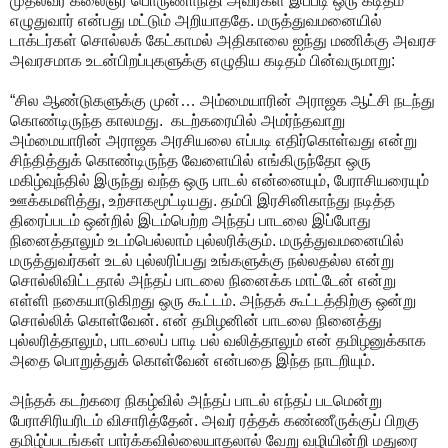
முதல்வர் கலைஞர் பொருணாநிதி அவர்கள் இப்படி ஒரு கடிதம்
எழுதுவார் என்பது மட்டும் அறியாததே. மருத்துவமனையில்
டாக்டர்கள் சொல்லக் கேட்காமல் அதிகாலை ஐந்து மணிக்கு அவரச
அவரசமாக உடன்பிறப்புகளுக்கு எழுதிய கடிதம் பின்வருமாறு:
“சில ஆண்டுகளுக்கு முன்… அம்மையாரின் அராஜக ஆட்சி நடந்து
கொண்டிருந்த காலமது. கடற்கரையில் அமர்ந்தவாறு
அம்மையாரின் அராஜக அரசியலை எப்படி எதிர்கொள்வது என்று
சிந்தித்துக் கொண்டிருந்த வேளையில் எங்கிருந்தோ ஒரு
மகிழ்வுந்தில் இருந்து வந்த ஒரு பாடல் என்னையும், பேராசியரையும்
ஊக்கமளித்து, உற்சாகமூட்டியது. தம்பி இரசினிகாந்து நடித்த
திரைப்படம் ஒன்றில் இடம்பெற்ற அந்தப் பாடலை இப்போது
நினைத்தாலும் உடம்பெல்லாம் புல்லரிக்கும். மருத்துவமனையில்
மருத்துவர்கள் உடல் புல்லரிப்பது உங்களுக்கு நல்லதல்ல என்று
சொல்லிவிட்டதால் அந்தப் பாடலை நினைக்க மாட்டேன் என்று
எள்ளி நகையாடுகிறது ஒரு கூட்டம். அந்தக் கூட்டத்திற்கு ஒன்று
சொல்லிக் கொள்வேன். என் தமிழனின் பாடலை நினைத்து
புல்லரித்தாலும், பாடலைப் பாடி பல் வலித்தாலும் என் தமிழனுக்காக
அதை பொறுத்துக் கொள்வேன் என்பதை இந்த நாடறியும்.
அந்தக் கடற்கரை நிகழ்வில் அந்தப் பாடல் எந்தப் படமென்று
பேராசிரியரிடம் விசாரித்தேன். அவர் ரத்தக் கண்ணீருக்குப் பிறகு
தமிழ்ப்படங்கள் பார்க்கவில்லையாதலால் வேறு வழியின்றி மதுரை