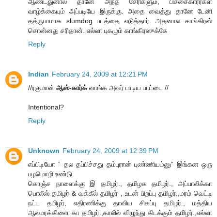
ஆண்டதுனால தானே அந்த சேரிகளும், பிச்சைகாரர்கள்
வாழ்க்கையும் அப்படியே இருக்கு. அதை வைத்து தானே டேனி
தத்ருபாமாக slumdog படத்தை எடுத்தார். அதனால காங்கிரஸ்
சொன்னது சரிதான். எல்லா புகழும் காங்கிரஸுக்கே
Reply
Indian
February 24, 2009 at 12:21 PM
//ரகுமான்
ஆஸ்-கார்க்
வாங்க அவர் பாடிய பாட்டை //
Intentional?
Reply
Unknown
February 24, 2009 at 12:39 PM
எப்பிடியோ “ தல தப்பிச்சது தம்புரான் புண்ணியம்னு” இங்கன ஒரு
பழமொழி உண்டு.
கொஞ்ச நாளைக்கு இ தமிழர்., தமிழக தமிழர்., அப்பாலிக்கா
பொலீஸ் தமிழர் & வக்கீல் தமிழர் , உடன் பிறப்பு தமிழர்.,மரம் வெட்டி
நட்ட தமிழர், எதிரணிக்கு தாவிய சிகப்பு தமிழர்., மத்திய
ஆலமரக்கிளை கா தமிழர்.,காலில் விழுந்து கிடக்கும் தமிழர்.,எல்லா