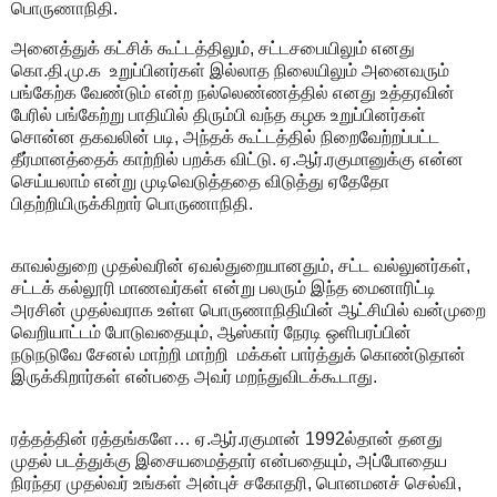
பொருணாநிதி.
அனைத்துக் கட்சிக் கூட்டத்திலும், சட்டசபையிலும் எனது
கொ.தி.மு.க உறுப்பினர்கள் இல்லாத நிலையிலும் அனைவரும்
பங்கேற்க வேண்டும் என்ற நல்லெண்ணத்தில் எனது உத்தரவின்
பேரில் பங்கேற்று பாதியில் திரும்பி வந்த கழக உறுப்பினர்கள்
சொன்ன தகவலின் படி, அந்தக் கூட்டத்தில் நிறைவேற்றப்பட்ட
தீர்மானத்தைக் காற்றில் பறக்க விட்டு. ஏ.ஆர்.ரகுமானுக்கு என்ன
செய்யலாம் என்று முடிவெடுத்ததை விடுத்து ஏதேதோ
பிதற்றியிருக்கிறார் பொருணாநிதி.
காவல்துறை முதல்வரின் ஏவல்துறையானதும், சட்ட வல்லுனர்கள்,
சட்டக் கல்லூரி மாணவர்கள் என்று பலரும் இந்த மைனாரிட்டி
அரசின் முதல்வராக உள்ள பொருணாநிதியின் ஆட்சியில் வன்முறை
வெறியாட்டம் போடுவதையும், ஆஸ்கார் நேரடி ஒளிபரப்பின்
நடுநடுவே சேனல் மாற்றி மாற்றி மக்கள் பார்த்துக் கொண்டுதான்
இருக்கிறார்கள் என்பதை அவர் மறந்துவிடக்கூடாது.
ரத்தத்தின் ரத்தங்களே… ஏ.ஆர்.ரகுமான் 1992ல்தான் தனது
முதல் படத்துக்கு இசையமைத்தார் என்பதையும், அப்போதைய
நிரந்தர முதல்வர் உங்கள் அன்புச் சகோதரி, பொனமனச் செல்வி,