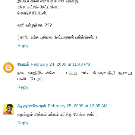
இப்போ தான் எனக்கு போன் வந்தது...
உங்க அட்ரஸ் கேட்டாங்க..
கொடுத்திட்டேன்...
லாரி வந்துச்சா..???
( சாரி...உங்க பதிவை லேட்டாதான் பார்த்தேன்..)
Reply
லோயர்
February 24, 2009 at 11:48 PM
நல்ல எழுதிரீங்கன்னே ... பார்த்து.. உங்க போருனாநிதி ஏதாவது
பானிட [போறார்
Reply
ஆ.ஞானசேகரன்
February 25, 2009 at 12:05 AM
ஏதுக்கும் அக்கம் பக்கம் பார்த்து போங்க சார்...
Reply