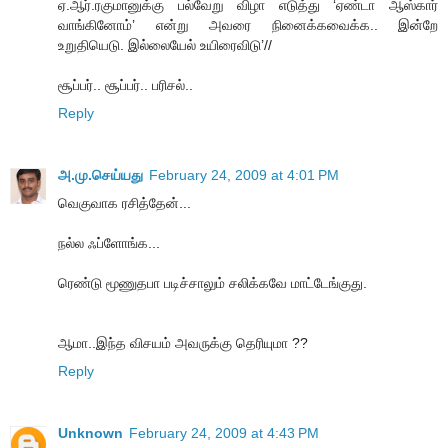
ஏ.ஆர்.ரகுமானுக்கு பல்வேறு விழா எடுத்து ‘ஏண்டா ஆஸ்கார்
வாங்கினோம்’ என்று அவரை நினைக்கவைக்க.. இன்றே
உறுதியெடு. இல்லையேல் உயிரைவிடு’//
சூப்பர்.. சூப்பர்.. பரிசல்..
Reply
அ.மு.செய்யது
February 24, 2009 at 4:01 PM
வெகுவாக ரசித்தேன்...
நல்ல ஃப்ளோங்க...
ரெண்டு மூணுதபா படிச்சாலும் சலிக்கவே மாட்டேங்குது.
ஆமா..இந்த விசயம் அவருக்கு தெரியுமா ??
Reply
Unknown
February 24, 2009 at 4:43 PM