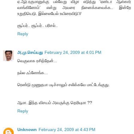
ஏ.ஆர்.ரகுமானுக்கு பல்வேறு விழா எடுத்து ‘ஏண்டா ஆஸ்கார்
வாங்கினோம்’ என்று அவரை நினைக்கவைக்க.. இன்றே
உறுதியெடு. இல்லையேல் உயிரைவிடு’//
சூப்பர்.. சூப்பர்.. பரிசல்..
Reply
அ.மு.செய்யது
February 24, 2009 at 4:01 PM
வெகுவாக ரசித்தேன்...
நல்ல ஃப்ளோங்க...
ரெண்டு மூணுதபா படிச்சாலும் சலிக்கவே மாட்டேங்குது.
ஆமா..இந்த விசயம் அவருக்கு தெரியுமா ??
Reply
Unknown
February 24, 2009 at 4:43 PM