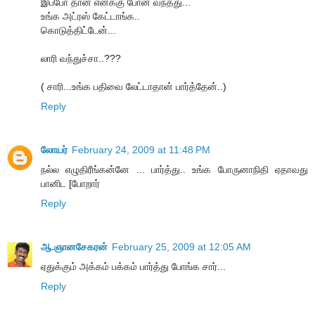
இப்போ தான் எனக்கு போன் வந்தது...
உங்க அட்ரஸ் கேட்டாங்க..
கொடுத்திட்டேன்...
லாரி வந்துச்சா..???
( சாரி...உங்க பதிவை லேட்டாதான் பார்த்தேன்..)
Reply
லோயர்
February 24, 2009 at 11:48 PM
நல்ல எழுதிரீங்கன்னே ... பார்த்து.. உங்க போருனாநிதி ஏதாவது
பானிட [போறார்
Reply
ஆ.ஞானசேகரன்
February 25, 2009 at 12:05 AM
ஏதுக்கும் அக்கம் பக்கம் பார்த்து போங்க சார்...
Reply