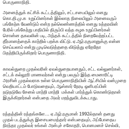
பொருணாநிதி.
அனைத்துக் கட்சிக் கூட்டத்திலும், சட்டசபையிலும் எனது
கொ.தி.மு.க உறுப்பினர்கள் இல்லாத நிலையிலும் அனைவரும்
பங்கேற்க வேண்டும் என்ற நல்லெண்ணத்தில் எனது உத்தரவின்
பேரில் பங்கேற்று பாதியில் திரும்பி வந்த கழக உறுப்பினர்கள்
சொன்ன தகவலின் படி, அந்தக் கூட்டத்தில் நிறைவேற்றப்பட்ட
தீர்மானத்தைக் காற்றில் பறக்க விட்டு. ஏ.ஆர்.ரகுமானுக்கு என்ன
செய்யலாம் என்று முடிவெடுத்ததை விடுத்து ஏதேதோ
பிதற்றியிருக்கிறார் பொருணாநிதி.
காவல்துறை முதல்வரின் ஏவல்துறையானதும், சட்ட வல்லுனர்கள்,
சட்டக் கல்லூரி மாணவர்கள் என்று பலரும் இந்த மைனாரிட்டி
அரசின் முதல்வராக உள்ள பொருணாநிதியின் ஆட்சியில் வன்முறை
வெறியாட்டம் போடுவதையும், ஆஸ்கார் நேரடி ஒளிபரப்பின்
நடுநடுவே சேனல் மாற்றி மாற்றி மக்கள் பார்த்துக் கொண்டுதான்
இருக்கிறார்கள் என்பதை அவர் மறந்துவிடக்கூடாது.
ரத்தத்தின் ரத்தங்களே… ஏ.ஆர்.ரகுமான் 1992ல்தான் தனது
முதல் படத்துக்கு இசையமைத்தார் என்பதையும், அப்போதைய
நிரந்தர முதல்வர் உங்கள் அன்புச் சகோதரி, பொனமனச் செல்வி,