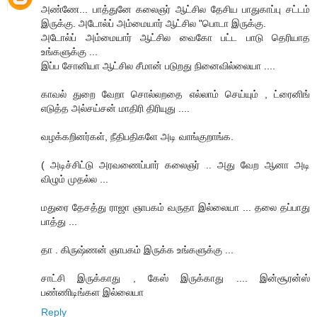
அண்ணே... பாத்துனே கலைஞர் ஆட்சில தேசிய பாதுகாப்பு சட்டம்
இருக்கு. அடோல்ப் அம்மையார் ஆட்சில "பொடா இருக்கு.
அடோல்ப் அம்மையார் ஆட்சில வைகோ பட்ட பாடு தெரியாத
உங்களுக்கு ...
இப்ப சோனியா ஆட்சில சீமான் படுறது நினைவில்லையா ....
காவல் துறை வேறா சொல்லறதை எல்லாம் செய்யும் , ட்ரைனிங்
எடுத்த அல்சய்சன் மாதிரி திரியுது ....
வழக்கறினர்கள், நீதிபதிகளே அடி வாங்குறாங்க.
( அடிச்சிட்டு அரவணைப்பார் கலைஞர் .. அது வேற ஆனா அடி
விழும் முதல்ல ...
மதுரை தேசத்து ராஜா ஞாபகம் வருதா இல்லையா ... தலை தப்பாது
பாத்து ...
தா . கிருஷ்ணன் ஞாபகம் இருக்க உங்களுக்கு ...
சாட்சி இருக்காது , கேஸ் இருக்காது .... இன்சூரன்ஸ்
பண்ணிடிங்கள இல்லையா
Reply