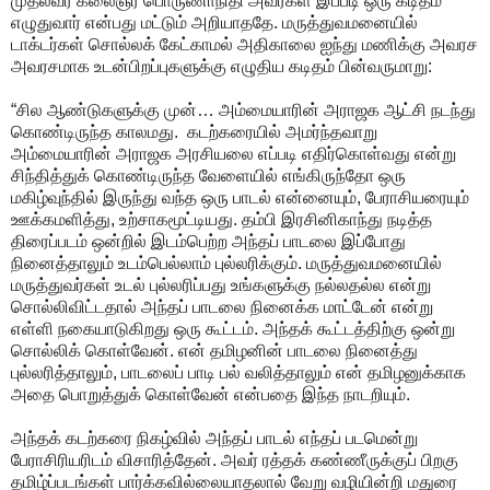
முதல்வர் கலைஞர் பொருணாநிதி அவர்கள் இப்படி ஒரு கடிதம்
எழுதுவார் என்பது மட்டும் அறியாததே. மருத்துவமனையில்
டாக்டர்கள் சொல்லக் கேட்காமல் அதிகாலை ஐந்து மணிக்கு அவரச
அவரசமாக உடன்பிறப்புகளுக்கு எழுதிய கடிதம் பின்வருமாறு:
“சில ஆண்டுகளுக்கு முன்… அம்மையாரின் அராஜக ஆட்சி நடந்து
கொண்டிருந்த காலமது. கடற்கரையில் அமர்ந்தவாறு
அம்மையாரின் அராஜக அரசியலை எப்படி எதிர்கொள்வது என்று
சிந்தித்துக் கொண்டிருந்த வேளையில் எங்கிருந்தோ ஒரு
மகிழ்வுந்தில் இருந்து வந்த ஒரு பாடல் என்னையும், பேராசியரையும்
ஊக்கமளித்து, உற்சாகமூட்டியது. தம்பி இரசினிகாந்து நடித்த
திரைப்படம் ஒன்றில் இடம்பெற்ற அந்தப் பாடலை இப்போது
நினைத்தாலும் உடம்பெல்லாம் புல்லரிக்கும். மருத்துவமனையில்
மருத்துவர்கள் உடல் புல்லரிப்பது உங்களுக்கு நல்லதல்ல என்று
சொல்லிவிட்டதால் அந்தப் பாடலை நினைக்க மாட்டேன் என்று
எள்ளி நகையாடுகிறது ஒரு கூட்டம். அந்தக் கூட்டத்திற்கு ஒன்று
சொல்லிக் கொள்வேன். என் தமிழனின் பாடலை நினைத்து
புல்லரித்தாலும், பாடலைப் பாடி பல் வலித்தாலும் என் தமிழனுக்காக
அதை பொறுத்துக் கொள்வேன் என்பதை இந்த நாடறியும்.
அந்தக் கடற்கரை நிகழ்வில் அந்தப் பாடல் எந்தப் படமென்று
பேராசிரியரிடம் விசாரித்தேன். அவர் ரத்தக் கண்ணீருக்குப் பிறகு
தமிழ்ப்படங்கள் பார்க்கவில்லையாதலால் வேறு வழியின்றி மதுரை