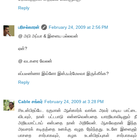
Reply
பரிசல்காரன்
February 24, 2009 at 2:56 PM
@ அபி அப்பா & இளைய பல்லவன்
ஏன்?
@ வடகரை வேலன்
எப்படீண்ணா இவ்ளோ இன்ஃபர்மேடீவா இருக்கீங்க?
Reply
Cable சங்கர்
February 24, 2009 at 3:28 PM
//உடன்பிறப்பே.. ரகுமான் ஆஸ்கார்க் வாங்க அவர் பாடிய பாட்டை
விடவும், நான் பட்டபாடு என்னவென்பதை யாரறியாவிடினும் நீ
அறியமாட்டாய் என்பதை நான் அறிவேன். ஆகவேதான் இந்த
அவசரக் கடிதத்தை உனக்கு எழுத நேர்ந்தது. உடனே இளைஞர்
பாசறை சார்பாகவும், கழக உடன்பிறப்புகள் சார்பாகவும்