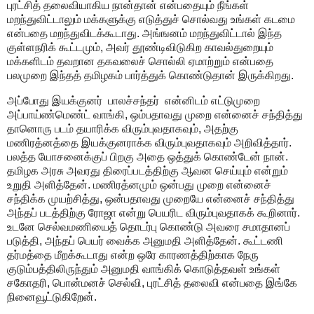
புரட்சித் தலைவியாகிய நான்தான் என்பதையும் நீங்கள்
மறந்துவிட்டாலும் மக்களுக்கு எடுத்துச் சொல்வது உங்கள் கடமை
என்பதை மறந்துவிடக்கூடாது. அங்ஙனம் மறந்துவிட்டால் இந்த
குள்ளநரிக் கூட்டமும், அவர் தூண்டிவிடுகிற காவல்துறையும்
மக்களிடம் தவறான தகவலைச் சொல்லி ஏமாற்றும் என்பதை
பலமுறை இந்தத் தமிழகம் பார்த்துக் கொண்டுதான் இருக்கிறது.
அப்போது இயக்குனர் பாலச்சந்தர் என்னிடம் எட்டுமுறை
அப்பாய்ண்மெண்ட் வாங்கி, ஒம்பதாவது முறை என்னைச் சந்தித்து
தானொரு படம் தயாரிக்க விரும்புவதாகவும், அதற்கு
மணிரத்னத்தை இயக்குனராக்க விரும்புவதாகவும் அறிவித்தார்.
பலத்த யோசனைக்குப் பிறகு அதை ஒத்துக் கொண்டேன் நான்.
தமிழக அரசு அவரது திரைப்படத்திற்கு ஆவன செய்யும் என்றும்
உறுதி அளித்தேன். மணிரத்னமும் ஒன்பது முறை என்னைச்
சந்திக்க முயற்சித்து, ஒன்பதாவது முறையே என்னைச் சந்தித்து
அந்தப் படத்திற்கு ரோஜா என்று பெயரிட விரும்புவதாகக் கூறினார்.
உடனே செல்வமணியைத் தொடர்பு கொண்டு அவரை சமாதானப்
படுத்தி, அந்தப் பெயர் வைக்க அனுமதி அளித்தேன். கூட்டணி
தர்மத்தை மீறக்கூடாது என்ற ஒரே காரணத்திற்காக நேரு
குடும்பத்திலிருந்தும் அனுமதி வாங்கிக் கொடுத்தவள் உங்கள்
சகோதரி, பொன்மனச் செல்வி, புரட்சித் தலைவி என்பதை இங்கே
நினைவூட்டுகிறேன்.