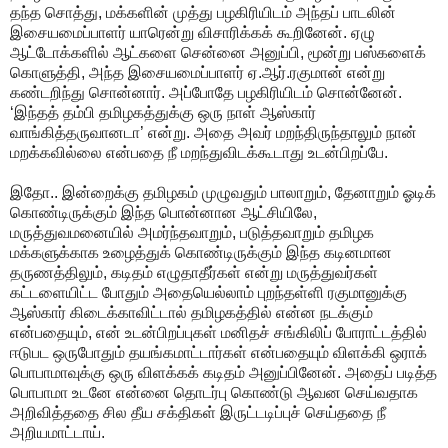
தந்த சொத்து, மக்களின் முத்து பழகிரியிடம் அந்தப் பாடலின்
இசையமைப்பாளர் யாரென்று விசாரிக்கக் கூறினேன். ஏழு
ஆட்டோக்களில் ஆட்களை சென்னை அனுப்பி, மூன்று பஸ்களைக்
கொளுத்தி, அந்த இசையமைப்பாளர் ஏ.ஆர்.ரகுமான் என்று
கண்டறிந்து சொன்னார். அப்போதே பழகிரியிடம் சொன்னேன்.
‘இந்தத் தம்பி தமிழகத்துக்கு ஒரு நாள் ஆஸ்கார்
வாங்கித்தருவானடா’ என்று. அதை அவர் மறந்திருந்தாலும் நான்
மறக்கவில்லை என்பதை நீ மறந்துவிடக்கூடாது உடன்பிறப்பே.
இதோ.. இன்றைக்கு தமிழகம் முழுவதும் பாலாறும், தேனாறும் ஓடிக்
கொண்டிருக்கும் இந்த பொன்னான ஆட்சியிலே,
மருத்துவமனையில் அமர்ந்தவாறும், படுத்தவாறும் தமிழக
மக்களுக்காக உழைத்துக் கொண்டிருக்கும் இந்த கடினமான
தருணத்திலும், கடிதம் எழுதாதீர்கள் என்று மருத்துவர்கள்
கட்டளையிட்ட போதும் அதையெல்லாம் புறந்தள்ளி ரகுமானுக்கு
ஆஸ்கார் கிடைக்காவிட்டால் தமிழகத்தில் என்ன நடக்கும்
என்பதையும், என் உடன்பிறப்புகள் மனிதச் சங்கிலிப் போராட்டத்தில்
ஈடுபட ஒருபோதும் தயங்கமாட்டார்கள் என்பதையும் விளக்கி ஒராக்
பொபாமாவுக்கு ஒரு விளக்கக் கடிதம் அனுப்பினேன். அதைப் படித்த
பொபாமா உடனே என்னை தொடர்பு கொண்டு ஆவன செய்வதாக
அறிவித்ததை சில தீய சக்திகள் இருட்டடிப்புச் செய்ததை நீ
அறியமாட்டாய்.