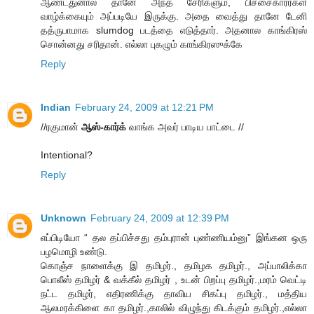
ஆண்டதுனால தானே அந்த சேரிகளும், பிச்சைகாரர்கள்
வாழ்க்கையும் அப்படியே இருக்கு. அதை வைத்து தானே டேனி
தத்ருபாமாக slumdog படத்தை எடுத்தார். அதனால காங்கிரஸ்
சொன்னது சரிதான். எல்லா புகழும் காங்கிரஸுக்கே
Reply
Indian
February 24, 2009 at 12:21 PM
//ரகுமான்
ஆஸ்-கார்க்
வாங்க அவர் பாடிய பாட்டை //
Intentional?
Reply
Unknown
February 24, 2009 at 12:39 PM
எப்பிடியோ “ தல தப்பிச்சது தம்புரான் புண்ணியம்னு” இங்கன ஒரு
பழமொழி உண்டு.
கொஞ்ச நாளைக்கு இ தமிழர்., தமிழக தமிழர்., அப்பாலிக்கா
பொலீஸ் தமிழர் & வக்கீல் தமிழர் , உடன் பிறப்பு தமிழர்.,மரம் வெட்டி
நட்ட தமிழர், எதிரணிக்கு தாவிய சிகப்பு தமிழர்., மத்திய
ஆலமரக்கிளை கா தமிழர்.,காலில் விழுந்து கிடக்கும் தமிழர்.,எல்லா