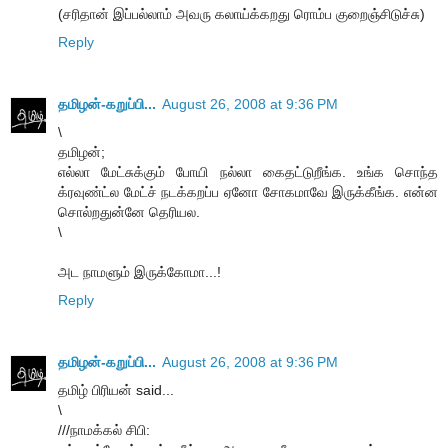
(சரிதான் இப்பல்லாம் அவரு கலாய்க்கறது ரொம்ப குறைஞ்சிடுச்சு)
Reply
தமிழன்-கறுப்பி...
August 26, 2008 at 9:36 PM
\
தமிழன்;
எல்லா மேட்சுக்கும் போயி நல்லா கைதட்டுறீங்க. உங்க சொந்த
க்ரவுண்ட்ல மேட்ச் நடக்கறப்ப ஏனோ சோகமாவே இருக்கீங்க. என்ன
சொல்றதுன்னே தெரியல.
\
அட நாமளும் இருக்கோமா...!
Reply
தமிழன்-கறுப்பி...
August 26, 2008 at 9:36 PM
தமிழ் பிரியன் said...
\
///நாமக்கல் சிபி: