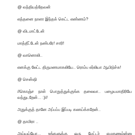
@ வந்தியத்தேவன்
எத்தனை நாளா இந்தக் கெட்ட எண்ணம்?
@ விடமாட்டேன்
மாத்தீட்டேன் நண்பரே! சாரி!
@ வானொலி..
எனக்கு லேட்ட திருமணமாகலியே.. ரொம்ப எர்லியா ஆயிடுச்சு!
@ சென்ஷி
//கொஞ்ச நாள் பொறுத்துக்குங்க தலைவா.. பழையமாதிரியே
வந்துடறேன்... :)//
அதுக்குத் தானே அப்பப்ப இப்படி கலாய்க்கறேன்..
@ தாமிரா ..
அய்யய்யோ... உங்களுக்கு ஒரு மேட்டர் எழுதணும்ன்னு