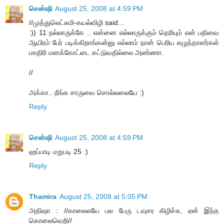
சென்ஷி
August 25, 2008 at 4:59 PM
//முத்துலெட்சுமி-கயல்விழி said...
:)) 11 நல்லாருக்கே .. என்னை எல்லாருக்கும் தெரியும் என் பதிவை
ஆயிரம் பேர் படிக்கிறாங்கன்னு எல்லாம் நான் பெரிய எழுத்தாளர்கள்
மாதிரி மனக்கோட்டை கட்டுவதில்லை அண்ணா.
//
அக்கா.. நீங்க சாருவை சொல்லலையே :)
Reply
சென்ஷி
August 25, 2008 at 4:59 PM
ஹப்பாடி மறுபடி 25 :)
Reply
Thamira
August 25, 2008 at 5:05 PM
அதிஷா : //காலைலயே பல பேரு டவுசர கிழிச்சு, ஏன் இந்த
கொலைவெறி//