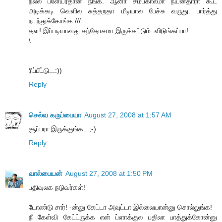
நல்ல ப்ளேயர்தான் நீங்க. ஆனா சமீபகாலமா நயன்தாரா கூட
அடிக்கடி வெளில சுத்தறதா மீடியால பேச்சு வருது. பார்த்து
நடந்துக்கோங்க.///
தள! இப்படியாவது சந்தோசமா இருக்கட்டும். விடுங்கப்பா!
\
ரிப்பீட்டு...:))
Reply
செல்வ கருப்பையா
August 27, 2008 at 1:57 AM
சூப்பரா இருக்குங்க...;-)
Reply
வால்பையன்
August 27, 2008 at 1:50 PM
பதிவுலக நடுவர்கள்!
டோண்டு சார்! -ன்னு கேட்டா அவுட்டா இல்லையான்னு சொல்லுங்க!
நீ கேள்வி கேட்ட்ருக்க என் ப்ளாக்குல பதிலா பாத்துக்கோன்னு