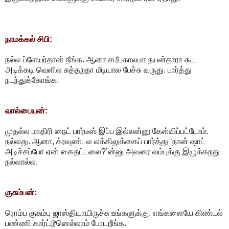
நாமக்கல் சிபி:
நல்ல ப்ளேயர்தான் நீங்க. ஆனா சமீபகாலமா நயன்தாரா கூட
அடிக்கடி வெளில சுத்தறதா மீடியால பேச்சு வருது. பார்த்து
நடந்துக்கோங்க.
வால்பையன்:
முதல்ல மாதிரி நைட் பார்டீஸ் இப்ப இல்லன்னு கேள்விப்பட்டோம்.
நல்லது. ஆனா, க்ரவுண்டல லக்கிலுக்கைப் பார்த்து ‘நான் ஷாட்
அடிச்சப்போ ஏன் கைதட்டலை?’ன்னு அவரை வம்புக்கு இழுக்கறது
நல்லால்ல.
குசும்பன்:
ரொம்ப குசும்பு ஜாஸ்தியாயிருச்சு உங்களுக்கு. எங்களையே கிண்டல்
பண்ணி கார்ட்டூனெல்லாம் போடறீங்க.