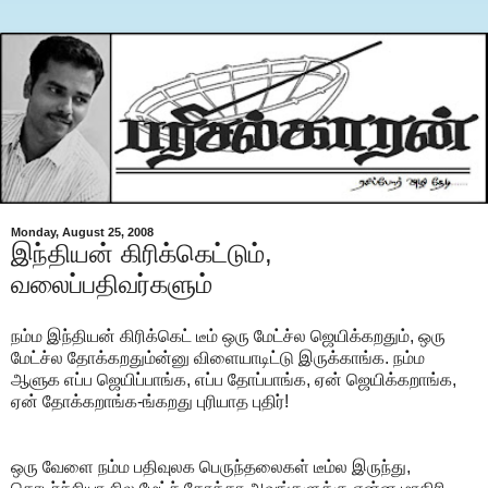
Monday, August 25, 2008
இந்தியன் கிரிக்கெட்டும்,
வலைப்பதிவர்களும்
நம்ம இந்தியன் கிரிக்கெட் டீம் ஒரு மேட்ச்ல ஜெயிக்கறதும், ஒரு
மேட்ச்ல தோக்கறதும்ன்னு விளையாடிட்டு இருக்காங்க. நம்ம
ஆளுக எப்ப ஜெயிப்பாங்க, எப்ப தோப்பாங்க, ஏன் ஜெயிக்கறாங்க,
ஏன் தோக்கறாங்க-ங்கறது புரியாத புதிர்!
ஒரு வேளை நம்ம பதிவுலக பெருந்தலைகள் டீம்ல இருந்து,