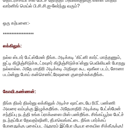
தொடர்ச்சியா சில மேட்ச் தோத்தா அவங்களுக்கு என்ன மாதிரி
வார்னிங் மெய்ல் பி.சி.சி.ஐ-லேர்ந்து வரும்?
ஒரு கற்பனை:-
******************
லக்கிலுக்:
நல்ல ஸ்டார் பேட்ஸ்மேன் நீங்க. அடிக்கடி ‘கிட்னி கார்ட் மாத்தணும்,
ஜட்டி கிழிஞ்சிடுச்சு, ட்ரவுசர் கிழிஞ்சிடுச்சு’ன்னு பெவிலியன் போறது
நல்லால்ல. அதே மாதிரி அடிக்கடி அதிஷா கூட ஷகீலா படம், சோனா
படம்ன்னு போய் கன்செண்ட்ரேஷனை குறைச்சுக்கறீங்க.
கோவி.கண்ணன்:
நீங்க திடீர் திடீர்னு லக்கிலுக் அடிச்ச ஷாட்டையே ரிபீட் பண்ணி
அவரை வம்புக்கு இழுக்கறீங்க. அதேமாதிரி அடிக்கடி பேட்ஸ்மேன்
சந்திப்பு நடத்தி உங்க ப்ராக்டீஸை மிஸ் பண்றீங்க. சிங்கப்பூர்ல மேட்ச்
நடந்தப்போ தேவதர்ஷினி, தீபாவெங்கட்டை நீங்க பார்க்கப்
போனதுக்கு புகைப்பட ஆதாரம் இப்போ மீடியா கையில சிக்கீருக்கு!