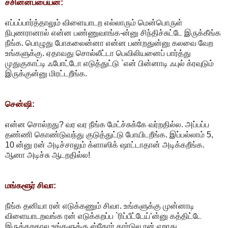
ச்சின்னப்பையன்:
எப்பப்பார்த்தாலும் விளையாடற எல்லாரும் மென்பொருள்
நிபுணரானால் என்ன பண்ணுவாங்க-ன்னு சிந்திச்சுட்டே இருக்கீங்க
நீங்க. பொழுது போகலைன்னா என்ன பண்றதுன்னு கலவை வேற
உங்களுக்கு. ஏதாவது சொல்லீட்டா பெவிலியனைப் பார்த்து
முதுகுகாட்டி ஃபோட்டோ எடுத்துட்டு `என் பின்னாடி ஃபுல் க்ரவுடும்
இருக்குன்னு மிரட்டறீங்க.
சென்ஷி:
என்ன சொல்றது? வர வர நீங்க மேட்ச்சுக்கே வர்றதில்ல. அப்பப்ப
தண்ணி கொண்டுவந்து குடுத்துட்டு போயிடறீங்க. இப்பல்லாம் 5,
10 ன்னு ரன் அடிச்சாலும் க்ளாஸிக் ஷாட்டாதான் அடிக்கறீங்க.
ஆனா அடிச்சு ஆடறதில்ல!
மங்களூர் சிவா:
நீங்க தனியா ரன் எடுக்கணும் சிவா. உங்களுக்கு முன்னாடி
விளையாடறவங்க ரன் எடுக்கறப்ப `ரிப்பீட்டேய்’ன்னு கத்திட்டே
இருக்கறதால உங்களுக்கு ஸ்கோர் கார்டுல ரன் ஏறாது.