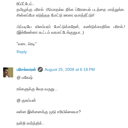
ரிப்பீட்டேய்..
தமிழுக்கு பரிசல் ://மொதல்ல நீங்க ப்ரோபைல் படத்தை மாத்துங்க.
சின்னப்போ எடுத்தத போட்டு ஊரை ஏமாத்தீட்டு//
அப்படியே விளம்பரம் போட்டுக்கறேன், கண்டுக்காதீங்க பரிசல்.!
(இல்லேன்னா கூட்டம் வரமாட்டேங்குதுபா..)
"வடை ரெடி"
Reply
பரிசல்காரன்
August 25, 2008 at 6:18 PM
@ மகேஷ்
உங்களுக்கு வேற வருது...
@ குசும்பன்
என்ன இன்னைக்கு மூடு சரியில்லையா?
நன்றி கார்த்திக்..