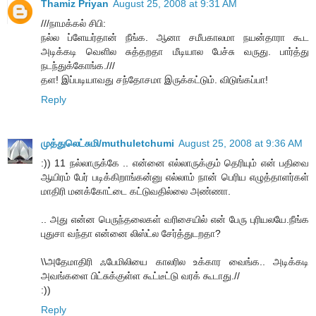
Thamiz Priyan
August 25, 2008 at 9:31 AM
///நாமக்கல் சிபி:
நல்ல ப்ளேயர்தான் நீங்க. ஆனா சமீபகாலமா நயன்தாரா கூட
அடிக்கடி வெளில சுத்தறதா மீடியால பேச்சு வருது. பார்த்து
நடந்துக்கோங்க.///
தள! இப்படியாவது சந்தோசமா இருக்கட்டும். விடுங்கப்பா!
Reply
முத்துலெட்சுமி/muthuletchumi
August 25, 2008 at 9:36 AM
:)) 11 நல்லாருக்கே .. என்னை எல்லாருக்கும் தெரியும் என் பதிவை
ஆயிரம் பேர் படிக்கிறாங்கன்னு எல்லாம் நான் பெரிய எழுத்தாளர்கள்
மாதிரி மனக்கோட்டை கட்டுவதில்லை அண்ணா.
.. அது என்ன பெருந்தலைகள் வரிசையில் என் பேரு புரியலயே.நீங்க
புதுசா வந்தா என்னை லிஸ்ட்ல சேர்த்துடறதா?
\\அதேமாதிரி ஃபேமிலியை காலரில உக்கார வைங்க.. அடிக்கடி
அவங்களை பிட்சுக்குள்ள கூட்டீட்டு வரக் கூடாது.//
:))
Reply