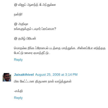
@ விஜய் ஆனந்த் & அப்துல்லா
நன்றி!
@ அதீஷா
உங்களுக்கும் டவுசர் ப்ராப்ளமா?
@ தமிழ் பிரியன்
மொதல்ல நீங்க ப்ரோபைல் படத்தை மாத்துங்க. சின்னப்போ எடுத்தத
போட்டு ஊரை ஏமாத்தீட்டு..
Reply
Jaisakthivel
August 25, 2008 at 3:14 PM
மிக லேட்ட்டான திருமண நாள் வாழ்த்துகள்
-சக்தி
Reply