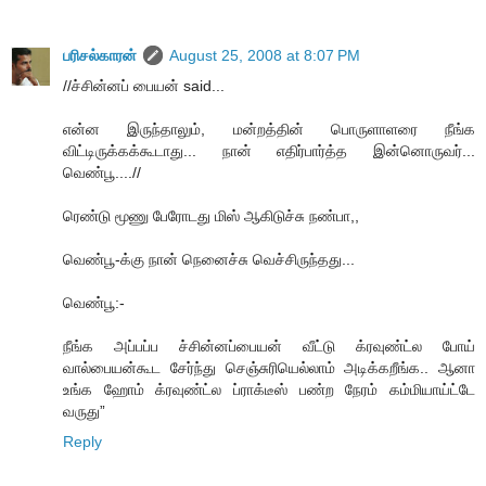
பரிசல்காரன்
August 25, 2008 at 8:07 PM
//ச்சின்னப் பையன் said...
என்ன இருந்தாலும், மன்றத்தின் பொருளாளரை நீங்க
விட்டிருக்கக்கூடாது... நான் எதிர்பார்த்த இன்னொருவர்...
வெண்பூ....//
ரெண்டு மூணு பேரோடது மிஸ் ஆகிடுச்சு நண்பா,,
வெண்பூ-க்கு நான் நெனைச்சு வெச்சிருந்தது...
வெண்பூ:-
நீங்க அப்பப்ப ச்சின்னப்பையன் வீட்டு க்ரவுண்ட்ல போய்
வால்பையன்கூட சேர்ந்து செஞ்சுரியெல்லாம் அடிக்கறீங்க.. ஆனா
உங்க ஹோம் க்ரவுண்ட்ல ப்ராக்டீஸ் பண்ற நேரம் கம்மியாய்ட்டே
வருது”
Reply