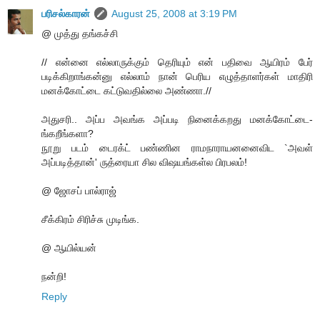
பரிசல்காரன்
August 25, 2008 at 3:19 PM
@ முத்து தங்கச்சி
// என்னை எல்லாருக்கும் தெரியும் என் பதிவை ஆயிரம் பேர்
படிக்கிறாங்கன்னு எல்லாம் நான் பெரிய எழுத்தாளர்கள் மாதிரி
மனக்கோட்டை கட்டுவதில்லை அண்ணா.//
அதுசரி.. அப்ப அவங்க அப்படி நினைக்கறது மனக்கோட்டை-
ங்கறீங்களா?
நூறு படம் டைரக்ட் பண்ணின ராமநாராயனனைவிட `அவள்
அப்படித்தான்' ருத்ரையா சில விஷயங்கள்ல பிரபலம்!
@ ஜோசப் பால்ராஜ்
சீக்கிரம் சிரிச்சு முடிங்க.
@ ஆயில்யன்
நன்றி!
Reply