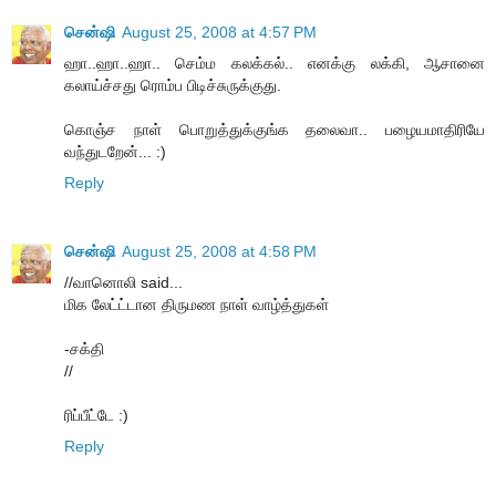
சென்ஷி
August 25, 2008 at 4:57 PM
ஹா..ஹா..ஹா.. செம்ம கலக்கல்.. எனக்கு லக்கி, ஆசானை
கலாய்ச்சது ரொம்ப பிடிச்சுருக்குது.
கொஞ்ச நாள் பொறுத்துக்குங்க தலைவா.. பழையமாதிரியே
வந்துடறேன்... :)
Reply
சென்ஷி
August 25, 2008 at 4:58 PM
//வானொலி said...
மிக லேட்ட்டான திருமண நாள் வாழ்த்துகள்
-சக்தி
//
ரிப்பீட்டே :)
Reply