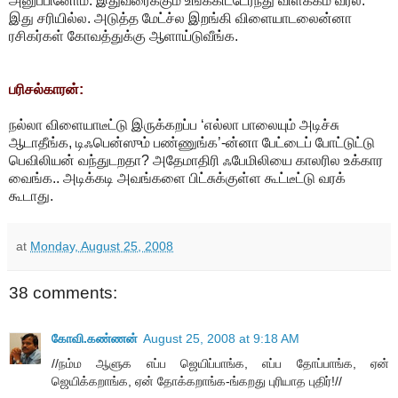
அனுப்பினோம். இதுவரைக்கும் உங்ககிட்டேர்ந்து விளக்கம் வர்ல.
இது சரியில்ல. அடுத்த மேட்ச்ல இறங்கி விளையாடலைன்னா
ரசிகர்கள் கோவத்துக்கு ஆளாய்டுவீங்க.
பரிசல்காரன்:
நல்லா விளையாடீட்டு இருக்கறப்ப ‘எல்லா பாலையும் அடிச்சு
ஆடாதீங்க, டிஃபென்ஸும் பண்ணுங்க’-ன்னா பேட்டைப் போட்டுட்டு
பெவிலியன் வந்துடறதா? அதேமாதிரி ஃபேமிலியை காலரில உக்கார
வைங்க.. அடிக்கடி அவங்களை பிட்சுக்குள்ள கூட்டீட்டு வரக்
கூடாது.
at
Monday, August 25, 2008
38 comments:
கோவி.கண்ணன்
August 25, 2008 at 9:18 AM
//நம்ம ஆளுக எப்ப ஜெயிப்பாங்க, எப்ப தோப்பாங்க, ஏன்
ஜெயிக்கறாங்க, ஏன் தோக்கறாங்க-ங்கறது புரியாத புதிர்!//