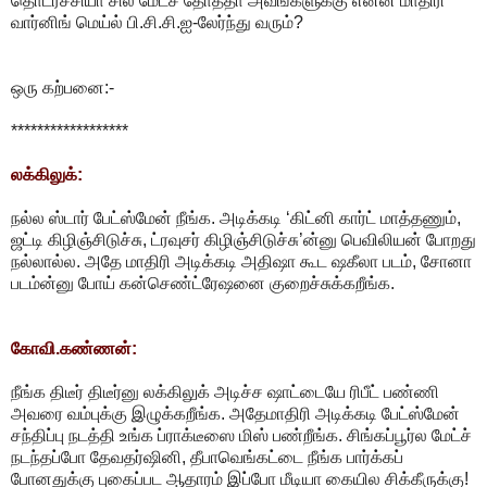
தொடர்ச்சியா சில மேட்ச் தோத்தா அவங்களுக்கு என்ன மாதிரி
வார்னிங் மெய்ல் பி.சி.சி.ஐ-லேர்ந்து வரும்?
ஒரு கற்பனை:-
******************
லக்கிலுக்:
நல்ல ஸ்டார் பேட்ஸ்மேன் நீங்க. அடிக்கடி ‘கிட்னி கார்ட் மாத்தணும்,
ஜட்டி கிழிஞ்சிடுச்சு, ட்ரவுசர் கிழிஞ்சிடுச்சு’ன்னு பெவிலியன் போறது
நல்லால்ல. அதே மாதிரி அடிக்கடி அதிஷா கூட ஷகீலா படம், சோனா
படம்ன்னு போய் கன்செண்ட்ரேஷனை குறைச்சுக்கறீங்க.
கோவி.கண்ணன்:
நீங்க திடீர் திடீர்னு லக்கிலுக் அடிச்ச ஷாட்டையே ரிபீட் பண்ணி
அவரை வம்புக்கு இழுக்கறீங்க. அதேமாதிரி அடிக்கடி பேட்ஸ்மேன்
சந்திப்பு நடத்தி உங்க ப்ராக்டீஸை மிஸ் பண்றீங்க. சிங்கப்பூர்ல மேட்ச்
நடந்தப்போ தேவதர்ஷினி, தீபாவெங்கட்டை நீங்க பார்க்கப்
போனதுக்கு புகைப்பட ஆதாரம் இப்போ மீடியா கையில சிக்கீருக்கு!