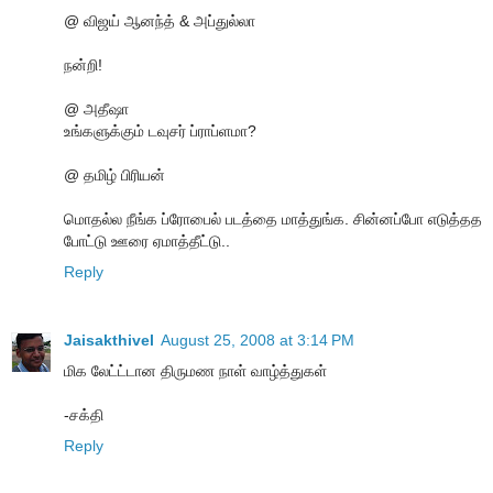
@ விஜய் ஆனந்த் & அப்துல்லா
நன்றி!
@ அதீஷா
உங்களுக்கும் டவுசர் ப்ராப்ளமா?
@ தமிழ் பிரியன்
மொதல்ல நீங்க ப்ரோபைல் படத்தை மாத்துங்க. சின்னப்போ எடுத்தத
போட்டு ஊரை ஏமாத்தீட்டு..
Reply
Jaisakthivel
August 25, 2008 at 3:14 PM
மிக லேட்ட்டான திருமண நாள் வாழ்த்துகள்
-சக்தி
Reply