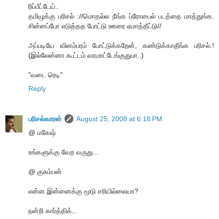
ரிப்பீட்டேய்..
தமிழுக்கு பரிசல் ://மொதல்ல நீங்க ப்ரோபைல் படத்தை மாத்துங்க.
சின்னப்போ எடுத்தத போட்டு ஊரை ஏமாத்தீட்டு//
அப்படியே விளம்பரம் போட்டுக்கறேன், கண்டுக்காதீங்க பரிசல்.!
(இல்லேன்னா கூட்டம் வரமாட்டேங்குதுபா..)
"வடை ரெடி"
Reply
பரிசல்காரன்
August 25, 2008 at 6:18 PM
@ மகேஷ்
உங்களுக்கு வேற வருது...
@ குசும்பன்
என்ன இன்னைக்கு மூடு சரியில்லையா?
நன்றி கார்த்திக்..