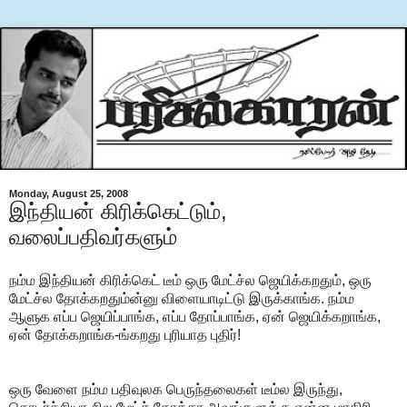
Monday, August 25, 2008
இந்தியன் கிரிக்கெட்டும்,
வலைப்பதிவர்களும்
நம்ம இந்தியன் கிரிக்கெட் டீம் ஒரு மேட்ச்ல ஜெயிக்கறதும், ஒரு
மேட்ச்ல தோக்கறதும்ன்னு விளையாடிட்டு இருக்காங்க. நம்ம
ஆளுக எப்ப ஜெயிப்பாங்க, எப்ப தோப்பாங்க, ஏன் ஜெயிக்கறாங்க,
ஏன் தோக்கறாங்க-ங்கறது புரியாத புதிர்!
ஒரு வேளை நம்ம பதிவுலக பெருந்தலைகள் டீம்ல இருந்து,