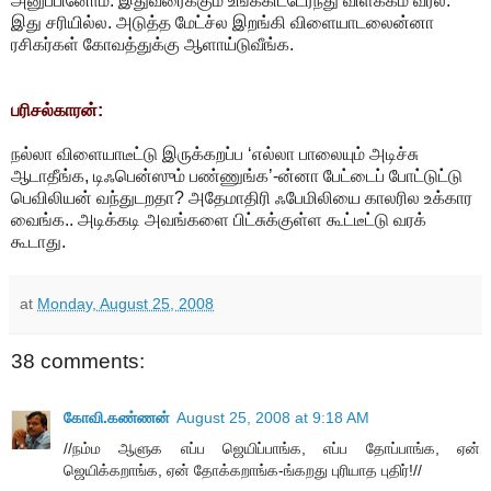
அனுப்பினோம். இதுவரைக்கும் உங்ககிட்டேர்ந்து விளக்கம் வர்ல.
இது சரியில்ல. அடுத்த மேட்ச்ல இறங்கி விளையாடலைன்னா
ரசிகர்கள் கோவத்துக்கு ஆளாய்டுவீங்க.
பரிசல்காரன்:
நல்லா விளையாடீட்டு இருக்கறப்ப ‘எல்லா பாலையும் அடிச்சு
ஆடாதீங்க, டிஃபென்ஸும் பண்ணுங்க’-ன்னா பேட்டைப் போட்டுட்டு
பெவிலியன் வந்துடறதா? அதேமாதிரி ஃபேமிலியை காலரில உக்கார
வைங்க.. அடிக்கடி அவங்களை பிட்சுக்குள்ள கூட்டீட்டு வரக்
கூடாது.
at
Monday, August 25, 2008
38 comments:
கோவி.கண்ணன்
August 25, 2008 at 9:18 AM
//நம்ம ஆளுக எப்ப ஜெயிப்பாங்க, எப்ப தோப்பாங்க, ஏன்
ஜெயிக்கறாங்க, ஏன் தோக்கறாங்க-ங்கறது புரியாத புதிர்!//