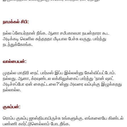
நாமக்கல் சிபி:
நல்ல ப்ளேயர்தான் நீங்க. ஆனா சமீபகாலமா நயன்தாரா கூட
அடிக்கடி வெளில சுத்தறதா மீடியால பேச்சு வருது. பார்த்து
நடந்துக்கோங்க.
வால்பையன்:
முதல்ல மாதிரி நைட் பார்டீஸ் இப்ப இல்லன்னு கேள்விப்பட்டோம்.
நல்லது. ஆனா, க்ரவுண்டல லக்கிலுக்கைப் பார்த்து ‘நான் ஷாட்
அடிச்சப்போ ஏன் கைதட்டலை?’ன்னு அவரை வம்புக்கு இழுக்கறது
நல்லால்ல.
குசும்பன்:
ரொம்ப குசும்பு ஜாஸ்தியாயிருச்சு உங்களுக்கு. எங்களையே கிண்டல்
பண்ணி கார்ட்டூனெல்லாம் போடறீங்க.