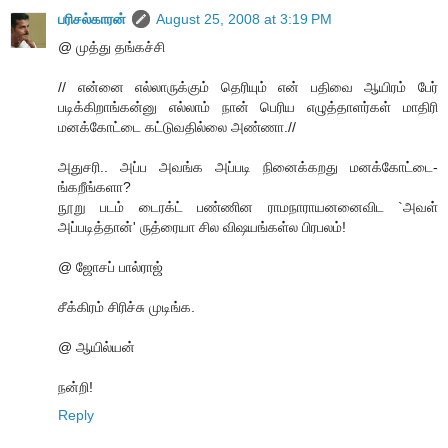
பரிசல்காரன்
August 25, 2008 at 3:19 PM
@ முத்து தங்கச்சி
// என்னை எல்லாருக்கும் தெரியும் என் பதிவை ஆயிரம் பேர்
படிக்கிறாங்கன்னு எல்லாம் நான் பெரிய எழுத்தாளர்கள் மாதிரி
மனக்கோட்டை கட்டுவதில்லை அண்ணா.//
அதுசரி.. அப்ப அவங்க அப்படி நினைக்கறது மனக்கோட்டை-
ங்கறீங்களா?
நூறு படம் டைரக்ட் பண்ணின ராமநாராயனனைவிட `அவள்
அப்படித்தான்' ருத்ரையா சில விஷயங்கள்ல பிரபலம்!
@ ஜோசப் பால்ராஜ்
சீக்கிரம் சிரிச்சு முடிங்க.
@ ஆயில்யன்
நன்றி!
Reply