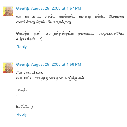
சென்ஷி
August 25, 2008 at 4:57 PM
ஹா..ஹா..ஹா.. செம்ம கலக்கல்.. எனக்கு லக்கி, ஆசானை
கலாய்ச்சது ரொம்ப பிடிச்சுருக்குது.
கொஞ்ச நாள் பொறுத்துக்குங்க தலைவா.. பழையமாதிரியே
வந்துடறேன்... :)
Reply
சென்ஷி
August 25, 2008 at 4:58 PM
//வானொலி said...
மிக லேட்ட்டான திருமண நாள் வாழ்த்துகள்
-சக்தி
//
ரிப்பீட்டே :)
Reply