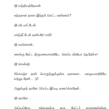
@ வந்தியத்தேவன்
எத்தனை நாளா இந்தக் கெட்ட எண்ணம்?
@ விடமாட்டேன்
மாத்தீட்டேன் நண்பரே! சாரி!
@ வானொலி..
எனக்கு லேட்ட திருமணமாகலியே.. ரொம்ப எர்லியா ஆயிடுச்சு!
@ சென்ஷி
//கொஞ்ச நாள் பொறுத்துக்குங்க தலைவா.. பழையமாதிரியே
வந்துடறேன்... :)//
அதுக்குத் தானே அப்பப்ப இப்படி கலாய்க்கறேன்..
@ தாமிரா ..
அய்யய்யோ... உங்களுக்கு ஒரு மேட்டர் எழுதணும்ன்னு