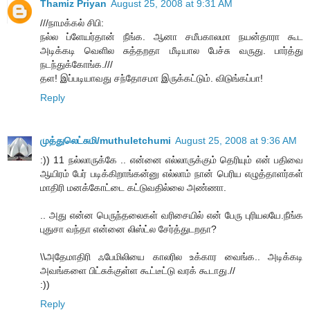
Thamiz Priyan
August 25, 2008 at 9:31 AM
///நாமக்கல் சிபி:
நல்ல ப்ளேயர்தான் நீங்க. ஆனா சமீபகாலமா நயன்தாரா கூட
அடிக்கடி வெளில சுத்தறதா மீடியால பேச்சு வருது. பார்த்து
நடந்துக்கோங்க.///
தள! இப்படியாவது சந்தோசமா இருக்கட்டும். விடுங்கப்பா!
Reply
முத்துலெட்சுமி/muthuletchumi
August 25, 2008 at 9:36 AM
:)) 11 நல்லாருக்கே .. என்னை எல்லாருக்கும் தெரியும் என் பதிவை
ஆயிரம் பேர் படிக்கிறாங்கன்னு எல்லாம் நான் பெரிய எழுத்தாளர்கள்
மாதிரி மனக்கோட்டை கட்டுவதில்லை அண்ணா.
.. அது என்ன பெருந்தலைகள் வரிசையில் என் பேரு புரியலயே.நீங்க
புதுசா வந்தா என்னை லிஸ்ட்ல சேர்த்துடறதா?
\\அதேமாதிரி ஃபேமிலியை காலரில உக்கார வைங்க.. அடிக்கடி
அவங்களை பிட்சுக்குள்ள கூட்டீட்டு வரக் கூடாது.//
:))
Reply