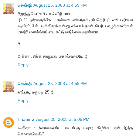
சென்ஷி
August 25, 2008 at 4:59 PM
//முத்துலெட்சுமி-கயல்விழி said...
:)) 11 நல்லாருக்கே .. என்னை எல்லாருக்கும் தெரியும் என் பதிவை
ஆயிரம் பேர் படிக்கிறாங்கன்னு எல்லாம் நான் பெரிய எழுத்தாளர்கள்
மாதிரி மனக்கோட்டை கட்டுவதில்லை அண்ணா.
//
அக்கா.. நீங்க சாருவை சொல்லலையே :)
Reply
சென்ஷி
August 25, 2008 at 4:59 PM
ஹப்பாடி மறுபடி 25 :)
Reply
Thamira
August 25, 2008 at 5:05 PM
அதிஷா : //காலைலயே பல பேரு டவுசர கிழிச்சு, ஏன் இந்த
கொலைவெறி//