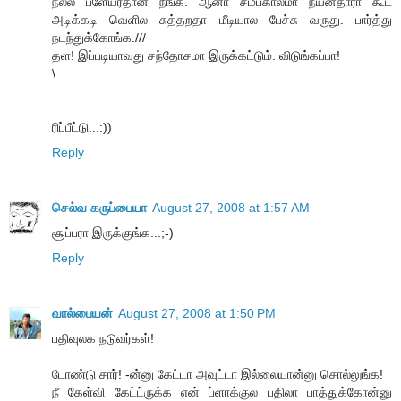
நல்ல ப்ளேயர்தான் நீங்க. ஆனா சமீபகாலமா நயன்தாரா கூட
அடிக்கடி வெளில சுத்தறதா மீடியால பேச்சு வருது. பார்த்து
நடந்துக்கோங்க.///
தள! இப்படியாவது சந்தோசமா இருக்கட்டும். விடுங்கப்பா!
\
ரிப்பீட்டு...:))
Reply
செல்வ கருப்பையா
August 27, 2008 at 1:57 AM
சூப்பரா இருக்குங்க...;-)
Reply
வால்பையன்
August 27, 2008 at 1:50 PM
பதிவுலக நடுவர்கள்!
டோண்டு சார்! -ன்னு கேட்டா அவுட்டா இல்லையான்னு சொல்லுங்க!
நீ கேள்வி கேட்ட்ருக்க என் ப்ளாக்குல பதிலா பாத்துக்கோன்னு