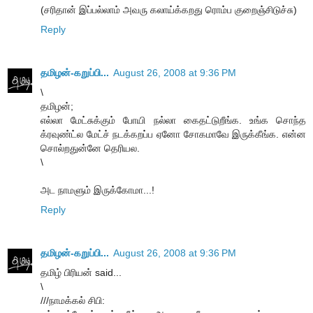
(சரிதான் இப்பல்லாம் அவரு கலாய்க்கறது ரொம்ப குறைஞ்சிடுச்சு)
Reply
தமிழன்-கறுப்பி...
August 26, 2008 at 9:36 PM
\
தமிழன்;
எல்லா மேட்சுக்கும் போயி நல்லா கைதட்டுறீங்க. உங்க சொந்த
க்ரவுண்ட்ல மேட்ச் நடக்கறப்ப ஏனோ சோகமாவே இருக்கீங்க. என்ன
சொல்றதுன்னே தெரியல.
\
அட நாமளும் இருக்கோமா...!
Reply
தமிழன்-கறுப்பி...
August 26, 2008 at 9:36 PM
தமிழ் பிரியன் said...
\
///நாமக்கல் சிபி: