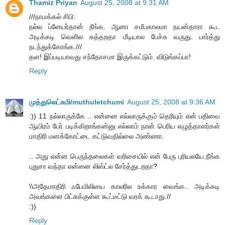
Thamiz Priyan
August 25, 2008 at 9:31 AM
///நாமக்கல் சிபி:
நல்ல ப்ளேயர்தான் நீங்க. ஆனா சமீபகாலமா நயன்தாரா கூட
அடிக்கடி வெளில சுத்தறதா மீடியால பேச்சு வருது. பார்த்து
நடந்துக்கோங்க.///
தள! இப்படியாவது சந்தோசமா இருக்கட்டும். விடுங்கப்பா!
Reply
முத்துலெட்சுமி/muthuletchumi
August 25, 2008 at 9:36 AM
:)) 11 நல்லாருக்கே .. என்னை எல்லாருக்கும் தெரியும் என் பதிவை
ஆயிரம் பேர் படிக்கிறாங்கன்னு எல்லாம் நான் பெரிய எழுத்தாளர்கள்
மாதிரி மனக்கோட்டை கட்டுவதில்லை அண்ணா.
.. அது என்ன பெருந்தலைகள் வரிசையில் என் பேரு புரியலயே.நீங்க
புதுசா வந்தா என்னை லிஸ்ட்ல சேர்த்துடறதா?
\\அதேமாதிரி ஃபேமிலியை காலரில உக்கார வைங்க.. அடிக்கடி
அவங்களை பிட்சுக்குள்ள கூட்டீட்டு வரக் கூடாது.//
:))
Reply