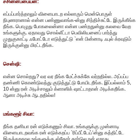
ச்சின்னப்பையன்:
எப்பப்பார்த்தாலும் விளையாடற எல்லாரும் மென்பொருள்
நிபுணரானால் என்ன பண்ணுவாங்க-ன்னு சிந்திச்சுட்டே இருக்கீங்க
நீங்க. பொழுது போகலைன்னா என்ன பண்றதுன்னு கலவை வேற
உங்களுக்கு. ஏதாவது சொல்லீட்டா பெவிலியனைப் பார்த்து
முதுகுகாட்டி ஃபோட்டோ எடுத்துட்டு `என் பின்னாடி ஃபுல் க்ரவுடும்
இருக்குன்னு மிரட்டறீங்க.
சென்ஷி:
என்ன சொல்றது? வர வர நீங்க மேட்ச்சுக்கே வர்றதில்ல. அப்பப்ப
தண்ணி கொண்டுவந்து குடுத்துட்டு போயிடறீங்க. இப்பல்லாம் 5,
10 ன்னு ரன் அடிச்சாலும் க்ளாஸிக் ஷாட்டாதான் அடிக்கறீங்க.
ஆனா அடிச்சு ஆடறதில்ல!
மங்களூர் சிவா:
நீங்க தனியா ரன் எடுக்கணும் சிவா. உங்களுக்கு முன்னாடி
விளையாடறவங்க ரன் எடுக்கறப்ப `ரிப்பீட்டேய்’ன்னு கத்திட்டே
இருக்கறதால உங்களுக்கு ஸ்கோர் கார்டுல ரன் ஏறாது.