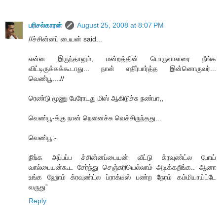
பரிசல்காரன்
August 25, 2008 at 8:07 PM
//ச்சின்னப் பையன் said...
என்ன இருந்தாலும், மன்றத்தின் பொருளாளரை நீங்க
விட்டிருக்கக்கூடாது... நான் எதிர்பார்த்த இன்னொருவர்...
வெண்பூ....//
ரெண்டு மூணு பேரோடது மிஸ் ஆகிடுச்சு நண்பா,,
வெண்பூ-க்கு நான் நெனைச்சு வெச்சிருந்தது...
வெண்பூ:-
நீங்க அப்பப்ப ச்சின்னப்பையன் வீட்டு க்ரவுண்ட்ல போய்
வால்பையன்கூட சேர்ந்து செஞ்சுரியெல்லாம் அடிக்கறீங்க.. ஆனா
உங்க ஹோம் க்ரவுண்ட்ல ப்ராக்டீஸ் பண்ற நேரம் கம்மியாய்ட்டே
வருது”
Reply