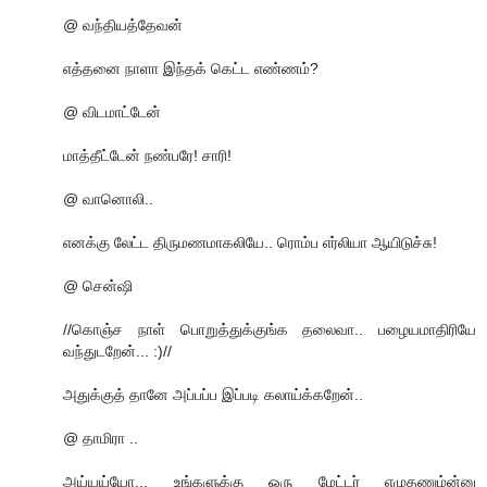
@ வந்தியத்தேவன்
எத்தனை நாளா இந்தக் கெட்ட எண்ணம்?
@ விடமாட்டேன்
மாத்தீட்டேன் நண்பரே! சாரி!
@ வானொலி..
எனக்கு லேட்ட திருமணமாகலியே.. ரொம்ப எர்லியா ஆயிடுச்சு!
@ சென்ஷி
//கொஞ்ச நாள் பொறுத்துக்குங்க தலைவா.. பழையமாதிரியே
வந்துடறேன்... :)//
அதுக்குத் தானே அப்பப்ப இப்படி கலாய்க்கறேன்..
@ தாமிரா ..
அய்யய்யோ... உங்களுக்கு ஒரு மேட்டர் எழுதணும்ன்னு