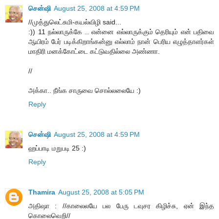
சென்ஷி
August 25, 2008 at 4:59 PM
//முத்துலெட்சுமி-கயல்விழி said...
:)) 11 நல்லாருக்கே .. என்னை எல்லாருக்கும் தெரியும் என் பதிவை
ஆயிரம் பேர் படிக்கிறாங்கன்னு எல்லாம் நான் பெரிய எழுத்தாளர்கள்
மாதிரி மனக்கோட்டை கட்டுவதில்லை அண்ணா.
//
அக்கா.. நீங்க சாருவை சொல்லலையே :)
Reply
சென்ஷி
August 25, 2008 at 4:59 PM
ஹப்பாடி மறுபடி 25 :)
Reply
Thamira
August 25, 2008 at 5:05 PM
அதிஷா : //காலைலயே பல பேரு டவுசர கிழிச்சு, ஏன் இந்த
கொலைவெறி//