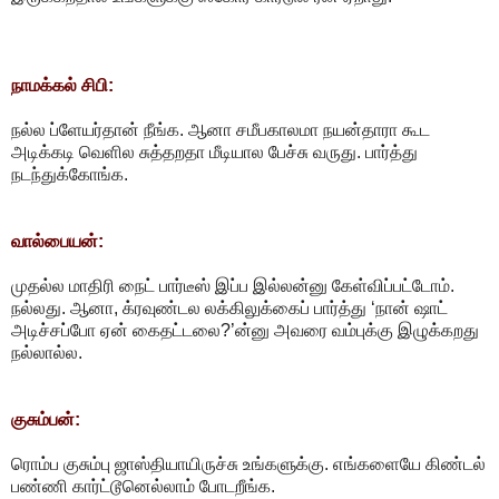
நாமக்கல் சிபி:
நல்ல ப்ளேயர்தான் நீங்க. ஆனா சமீபகாலமா நயன்தாரா கூட
அடிக்கடி வெளில சுத்தறதா மீடியால பேச்சு வருது. பார்த்து
நடந்துக்கோங்க.
வால்பையன்:
முதல்ல மாதிரி நைட் பார்டீஸ் இப்ப இல்லன்னு கேள்விப்பட்டோம்.
நல்லது. ஆனா, க்ரவுண்டல லக்கிலுக்கைப் பார்த்து ‘நான் ஷாட்
அடிச்சப்போ ஏன் கைதட்டலை?’ன்னு அவரை வம்புக்கு இழுக்கறது
நல்லால்ல.
குசும்பன்:
ரொம்ப குசும்பு ஜாஸ்தியாயிருச்சு உங்களுக்கு. எங்களையே கிண்டல்
பண்ணி கார்ட்டூனெல்லாம் போடறீங்க.