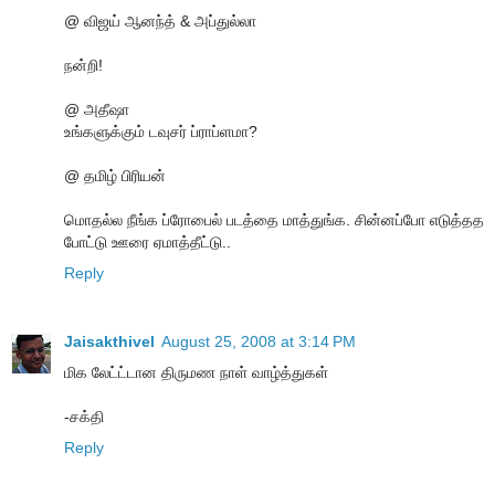
@ விஜய் ஆனந்த் & அப்துல்லா
நன்றி!
@ அதீஷா
உங்களுக்கும் டவுசர் ப்ராப்ளமா?
@ தமிழ் பிரியன்
மொதல்ல நீங்க ப்ரோபைல் படத்தை மாத்துங்க. சின்னப்போ எடுத்தத
போட்டு ஊரை ஏமாத்தீட்டு..
Reply
Jaisakthivel
August 25, 2008 at 3:14 PM
மிக லேட்ட்டான திருமண நாள் வாழ்த்துகள்
-சக்தி
Reply