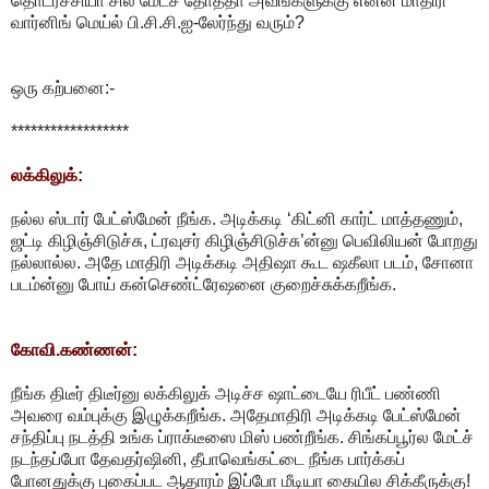
தொடர்ச்சியா சில மேட்ச் தோத்தா அவங்களுக்கு என்ன மாதிரி
வார்னிங் மெய்ல் பி.சி.சி.ஐ-லேர்ந்து வரும்?
ஒரு கற்பனை:-
******************
லக்கிலுக்:
நல்ல ஸ்டார் பேட்ஸ்மேன் நீங்க. அடிக்கடி ‘கிட்னி கார்ட் மாத்தணும்,
ஜட்டி கிழிஞ்சிடுச்சு, ட்ரவுசர் கிழிஞ்சிடுச்சு’ன்னு பெவிலியன் போறது
நல்லால்ல. அதே மாதிரி அடிக்கடி அதிஷா கூட ஷகீலா படம், சோனா
படம்ன்னு போய் கன்செண்ட்ரேஷனை குறைச்சுக்கறீங்க.
கோவி.கண்ணன்:
நீங்க திடீர் திடீர்னு லக்கிலுக் அடிச்ச ஷாட்டையே ரிபீட் பண்ணி
அவரை வம்புக்கு இழுக்கறீங்க. அதேமாதிரி அடிக்கடி பேட்ஸ்மேன்
சந்திப்பு நடத்தி உங்க ப்ராக்டீஸை மிஸ் பண்றீங்க. சிங்கப்பூர்ல மேட்ச்
நடந்தப்போ தேவதர்ஷினி, தீபாவெங்கட்டை நீங்க பார்க்கப்
போனதுக்கு புகைப்பட ஆதாரம் இப்போ மீடியா கையில சிக்கீருக்கு!