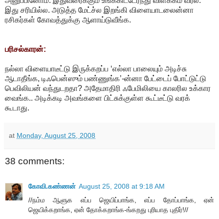
அனுப்பினோம். இதுவரைக்கும் உங்ககிட்டேர்ந்து விளக்கம் வர்ல.
இது சரியில்ல. அடுத்த மேட்ச்ல இறங்கி விளையாடலைன்னா
ரசிகர்கள் கோவத்துக்கு ஆளாய்டுவீங்க.
பரிசல்காரன்:
நல்லா விளையாடீட்டு இருக்கறப்ப ‘எல்லா பாலையும் அடிச்சு
ஆடாதீங்க, டிஃபென்ஸும் பண்ணுங்க’-ன்னா பேட்டைப் போட்டுட்டு
பெவிலியன் வந்துடறதா? அதேமாதிரி ஃபேமிலியை காலரில உக்கார
வைங்க.. அடிக்கடி அவங்களை பிட்சுக்குள்ள கூட்டீட்டு வரக்
கூடாது.
at
Monday, August 25, 2008
38 comments:
கோவி.கண்ணன்
August 25, 2008 at 9:18 AM
//நம்ம ஆளுக எப்ப ஜெயிப்பாங்க, எப்ப தோப்பாங்க, ஏன்
ஜெயிக்கறாங்க, ஏன் தோக்கறாங்க-ங்கறது புரியாத புதிர்!//