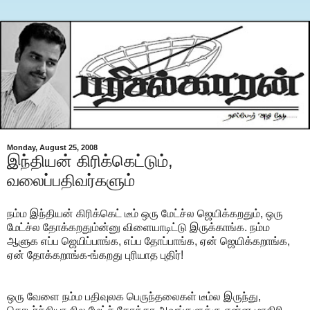
Monday, August 25, 2008
இந்தியன் கிரிக்கெட்டும்,
வலைப்பதிவர்களும்
நம்ம இந்தியன் கிரிக்கெட் டீம் ஒரு மேட்ச்ல ஜெயிக்கறதும், ஒரு
மேட்ச்ல தோக்கறதும்ன்னு விளையாடிட்டு இருக்காங்க. நம்ம
ஆளுக எப்ப ஜெயிப்பாங்க, எப்ப தோப்பாங்க, ஏன் ஜெயிக்கறாங்க,
ஏன் தோக்கறாங்க-ங்கறது புரியாத புதிர்!
ஒரு வேளை நம்ம பதிவுலக பெருந்தலைகள் டீம்ல இருந்து,