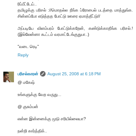
ரிப்பீட்டேய்..
தமிழுக்கு பரிசல் ://மொதல்ல நீங்க ப்ரோபைல் படத்தை மாத்துங்க.
சின்னப்போ எடுத்தத போட்டு ஊரை ஏமாத்தீட்டு//
அப்படியே விளம்பரம் போட்டுக்கறேன், கண்டுக்காதீங்க பரிசல்.!
(இல்லேன்னா கூட்டம் வரமாட்டேங்குதுபா..)
"வடை ரெடி"
Reply
பரிசல்காரன்
August 25, 2008 at 6:18 PM
@ மகேஷ்
உங்களுக்கு வேற வருது...
@ குசும்பன்
என்ன இன்னைக்கு மூடு சரியில்லையா?
நன்றி கார்த்திக்..