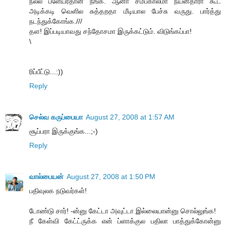
நல்ல ப்ளேயர்தான் நீங்க. ஆனா சமீபகாலமா நயன்தாரா கூட
அடிக்கடி வெளில சுத்தறதா மீடியால பேச்சு வருது. பார்த்து
நடந்துக்கோங்க.///
தள! இப்படியாவது சந்தோசமா இருக்கட்டும். விடுங்கப்பா!
\
ரிப்பீட்டு...:))
Reply
செல்வ கருப்பையா
August 27, 2008 at 1:57 AM
சூப்பரா இருக்குங்க...;-)
Reply
வால்பையன்
August 27, 2008 at 1:50 PM
பதிவுலக நடுவர்கள்!
டோண்டு சார்! -ன்னு கேட்டா அவுட்டா இல்லையான்னு சொல்லுங்க!
நீ கேள்வி கேட்ட்ருக்க என் ப்ளாக்குல பதிலா பாத்துக்கோன்னு