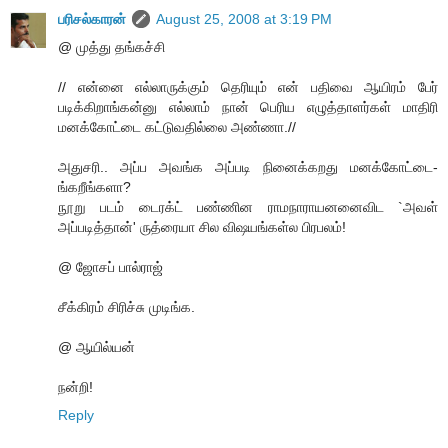
பரிசல்காரன்
August 25, 2008 at 3:19 PM
@ முத்து தங்கச்சி
// என்னை எல்லாருக்கும் தெரியும் என் பதிவை ஆயிரம் பேர்
படிக்கிறாங்கன்னு எல்லாம் நான் பெரிய எழுத்தாளர்கள் மாதிரி
மனக்கோட்டை கட்டுவதில்லை அண்ணா.//
அதுசரி.. அப்ப அவங்க அப்படி நினைக்கறது மனக்கோட்டை-
ங்கறீங்களா?
நூறு படம் டைரக்ட் பண்ணின ராமநாராயனனைவிட `அவள்
அப்படித்தான்' ருத்ரையா சில விஷயங்கள்ல பிரபலம்!
@ ஜோசப் பால்ராஜ்
சீக்கிரம் சிரிச்சு முடிங்க.
@ ஆயில்யன்
நன்றி!
Reply