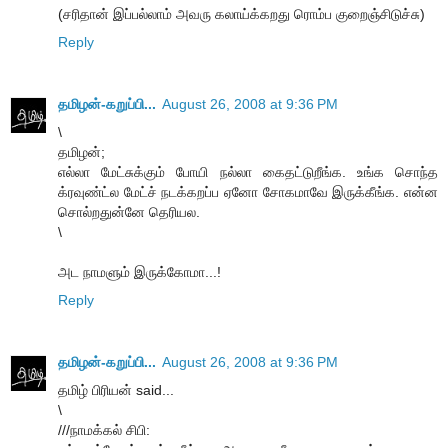
(சரிதான் இப்பல்லாம் அவரு கலாய்க்கறது ரொம்ப குறைஞ்சிடுச்சு)
Reply
தமிழன்-கறுப்பி...
August 26, 2008 at 9:36 PM
\
தமிழன்;
எல்லா மேட்சுக்கும் போயி நல்லா கைதட்டுறீங்க. உங்க சொந்த
க்ரவுண்ட்ல மேட்ச் நடக்கறப்ப ஏனோ சோகமாவே இருக்கீங்க. என்ன
சொல்றதுன்னே தெரியல.
\
அட நாமளும் இருக்கோமா...!
Reply
தமிழன்-கறுப்பி...
August 26, 2008 at 9:36 PM
தமிழ் பிரியன் said...
\
///நாமக்கல் சிபி: