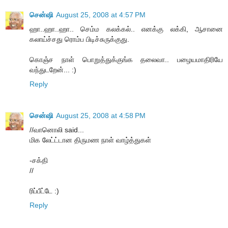
சென்ஷி
August 25, 2008 at 4:57 PM
ஹா..ஹா..ஹா.. செம்ம கலக்கல்.. எனக்கு லக்கி, ஆசானை
கலாய்ச்சது ரொம்ப பிடிச்சுருக்குது.
கொஞ்ச நாள் பொறுத்துக்குங்க தலைவா.. பழையமாதிரியே
வந்துடறேன்... :)
Reply
சென்ஷி
August 25, 2008 at 4:58 PM
//வானொலி said...
மிக லேட்ட்டான திருமண நாள் வாழ்த்துகள்
-சக்தி
//
ரிப்பீட்டே :)
Reply