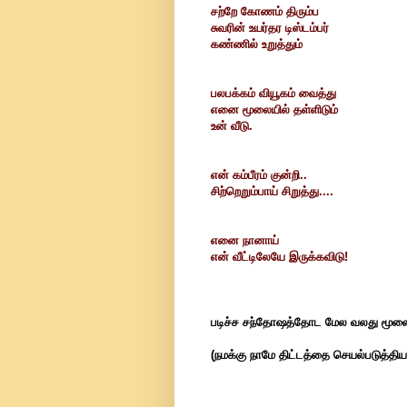
சற்றே கோணம் திரும்ப
சுவரின் உயர்தர டிஸ்டம்பர்
கண்ணில் உறுத்தும்
பலபக்கம் வியூகம் வைத்து
எனை மூலையில் தள்ளிடும்
உன் வீடு.
என் கம்பீரம் குன்றி..
சிற்றெறும்பாய் சிறுத்து....
எனை நானாய்
என் வீட்டிலேயே இருக்கவிடு!
படிச்ச சந்தோஷத்தோட மேல வலது மூலையி
(நமக்கு நாமே திட்டத்தை செயல்படுத்திய க