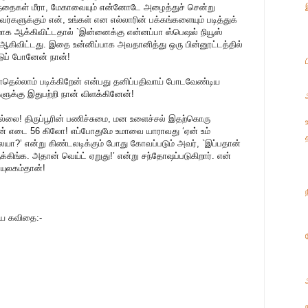
ழந்தைகள் மீரா, மேகாவையும் என்னோடே அழைத்துச் சென்று
களுக்கும் என், உங்கள் என எல்லாரின் பக்கங்களையும் படித்துக்
மாக ஆக்கிவிட்டதால் `இன்னைக்கு என்னப்பா ஸ்பெஷல் நியூஸ்
 ஆகிவிட்டது. இதை உன்னிப்பாக அவதானித்து ஒரு பின்னூட்டத்தில்
பட்டுப் போனேன் நான்!
்போதெல்லாம் படிக்கிறேன் என்பது தனிப்பதிவாய் போடவேண்டிய
க்கு இதுபற்றி நான் விளக்கினேன்!
்லை! திருப்பூரின் பணிச்சுமை, மன உளைச்சல் இதற்கொரு
ன் எடை 56 கிலோ! எப்போதுமே உமாவை யாராவது ‘ஏன் உம்
லையா?’ என்று கிண்டலடிக்கும் போது கோவப்படும் அவர், `இப்பதான்
க்கிங்க. அதான் வெய்ட் ஏறுது!’ என்று சந்தோஷப்படுகிறார். என்
யுலகம்தான்!
ய கவிதை:-