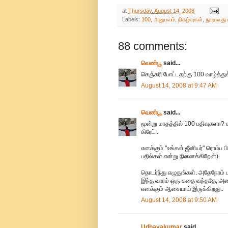
at
Thursday, August 14, 2008
Labels:
100
,
அனுபவம்
,
நிகழ்வுகள்
,
நூறாவது 
88 comments:
வெண்பூ
said...
செஞ்சுரி போட்டதற்கு 100 வாழ்த்துக்
August 14, 2008 at 9:47 AM
வெண்பூ
said...
மூன்று மாதத்தில் 100 பதிவுகளா? 
கிரேட்..
எனக்கும் "உங்கள் ஜீனியர்" ரொம்ப ப
பதில்கள் என்று நினைக்கிறேன்).
தொடர்ந்து எழுதுங்கள். அதேநேரம் பு
இந்த வாரம் ஒரு கதை வந்ததே, அத
எனக்கும் ஆசையாய் இருக்கிறது..
August 14, 2008 at 9:50 AM
Udhayakumar
said...