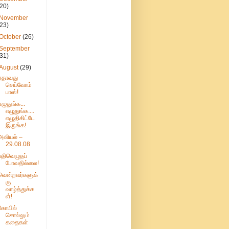
(20)
November
(23)
October
(26)
September
(31)
August
(29)
ஏதாவது
செய்வோம்
பாஸ்!
எழுதுங்க...
எழுதுங்க....
எழுதிகிட்டே
இருங்க!
அவியல் –
29.08.08
பதிவெழுதப்
போவதில்லை!
வென்றவர்களுக்
கு
வாழ்த்துக்க
ள்!
கோயில்
சொல்லும்
கதைகள்