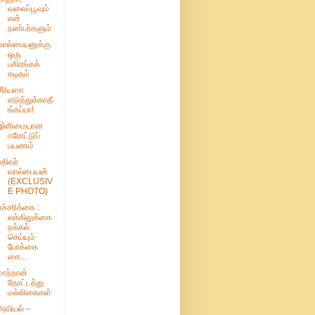
வலைப்பூவும்
என்
நண்பர்களும்
வால்பையனுக்கு
ஒரு
பகிரங்கக்
கடிதம்
சீரியஸா
எடுத்துக்காதீ
ங்கப்பா!
இனிமையான
ஈரோட்டுப்
பயணம்
பதிவர்
வால்பையன்
(EXCLUSIV
E PHOTO)
எச்சரிக்கை :
லக்கிலுக்கை
நக்கல்
செய்யும்
போக்கை
கை...
மாற்றான்
தோட்டத்து
மல்லிகைகள்
அவியல் –