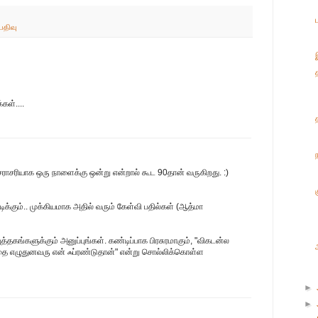
பதிவு
கள்....
சராசரியாக ஒரு நாளைக்கு ஒன்று என்றால் கூட 90தான் வருகிறது. :)
ிடிக்கும்.. முக்கியமாக அதில் வரும் கேள்வி பதில்கள் (ஆத்மா
த்தகங்களுக்கும் அனுப்புங்கள். கண்டிப்பாக பிரசுரமாகும், "விகடன்ல
ை எழுதுனவரு என் ஃப்ரண்டுதான்" என்று சொல்லிக்கொள்ள
►
►