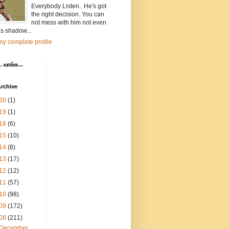
Everybody Listen.. He's got
the right decision. You can
not mess with him not even
is shadow...
y complete profile
. வாங்க...
rchive
20
(1)
19
(1)
18
(6)
15
(10)
14
(8)
13
(17)
12
(12)
11
(57)
10
(98)
09
(172)
08
(211)
December