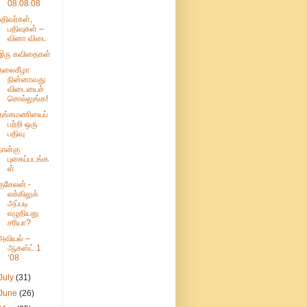
08.08.08
பதிவர்கள்,
பதிவுகள் –
வினா விடை
இரு கவிதைகள்
தலைகீழா
நின்னாவது
விடையைச்
சொல்லுங்க!
தங்கமணியைப்
பற்றி ஒரு
பதிவு
நான்கு
புகைப்படங்க
ள்
குசேலன் -
லக்கிலுக்
அப்படி
எழுதியது
சரியா?
அவியல் –
ஆகஸ்ட் 1
‘08
July
(31)
June
(26)