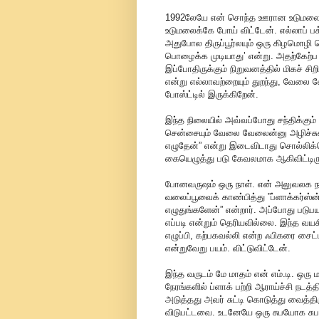
1992லேயே என் சொந்த ஊரான உடுமலைப்பேட
உடுமலைக்கே போய் விட்டேன். எல்லாப்
அதுபோல திருப்பூர்லயும் ஒரு கிழமொழி 
பொழைக்க முடியாது’ என்று. அதற்கேற்ப பல
இப்போதிருக்கும் நிறுவனத்தில் மிகச் ச
என்று எல்லாவற்றையும் துறந்து, வேலை 
போஸ்ட்டில் இருக்கிறேன்.
இந்த நிலையில் அவ்வப்போது சந்திக்கும் ந
சென்சையும் வேலை வேலைன்னு அழிச்சுக
எழுதேன்” என்று இடைவிடாது சொல்லிக
கையெழுத்து படு கேவலமாக ஆகிவிட்டிருந
போனவருஷம் ஒரு நாள். என் அலுவலக 
வலைப்பூவைக் காண்பித்து ”ப்ளாக்கர்ஸ
எழுதுங்களேன்” என்றார். அப்போது படுபய
எப்படி என்றும் தெரியவில்லை. இந்த வயச
எழுப்பி, கற்பகவல்லி என்ற ஃபிகரை ச
என்றுவேறு பயம். விட்டுவிட்டேன்.
இந்த வருடம் மே மாதம் என் எம்.டி. ஒ
நேரங்களில் ப்ளாக் பற்றி ஆராய்ச்சி நடத்
அடுத்தது அவர் சுட்டி கொடுத்து வைத்
விடுபட்டவை. உடனேயே ஒரு சுபயோக சுப தி