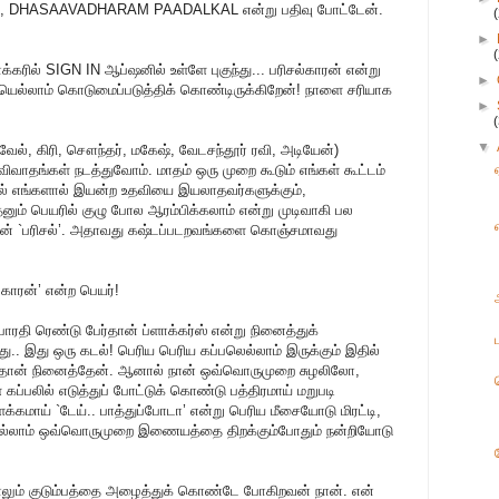
M, DHASAAVADHARAM PAADALKAL என்று பதிவு போட்டேன்.
►
க்கரில் SIGN IN ஆப்ஷனில் உள்ளே புகுந்து... பரிசல்காரன் என்று
►
ளையெல்லாம் கொடுமைப்படுத்திக் கொண்டிருக்கிறேன்! நாளை சரியாக
►
▼
்வேல், கிரி, சௌந்தர், மகேஷ், வேடசந்தூர் ரவி, அடியேன்)
விவாதங்கள் நடத்துவோம். மாதம் ஒரு முறை கூடும் எங்கள் கூட்டம்
ால் எங்களால் இயன்ற உதவியை இயலாதவர்களுக்கும்,
னும் பெயரில் குழு போல ஆரம்பிக்கலாம் என்று முடிவாகி பல
தான் `பரிசல்’. அதாவது கஷ்டப்படறவங்களை கொஞ்சமாவது
்காரன்’ என்ற பெயர்!
லபாரதி ரெண்டு பேர்தான் ப்ளாக்கர்ஸ் என்று நினைத்துக்
து.. இது ஒரு கடல்! பெரிய பெரிய கப்பலெல்லாம் இருக்கும் இதில்
என்றுதான் நினைத்தேன். ஆனால் நான் ஒவ்வொருமுறை சுழலிலோ,
கப்பலில் எடுத்துப் போட்டுக் கொண்டு பத்திரமாய் மறுபடி
ளக்கமாய் `டேய்.. பாத்துப்போடா’ என்று பெரிய மீசையோடு மிரட்டி,
யெல்லாம் ஒவ்வொருமுறை இணையத்தை திறக்கும்போதும் நன்றியோடு
ோனாலும் குடும்பத்தை அழைத்துக் கொண்டே போகிறவன் நான். என்