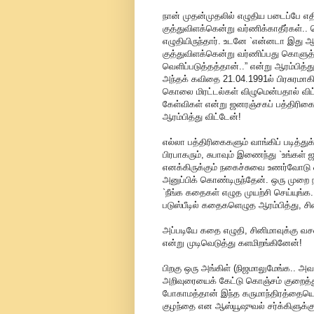
நான் முதன்முதலில் எழுதிய படைப்பே எதி
குத்துவிளக்கென்று வர்ணிக்காதீர்கள்.
எழுதியிருந்தார். உடனே `என்னடா இது 
குத்துவிளக்கென்று வர்ணிப்பது கொளுத்
வெளிப்படுத்தத்தான்..” என்று ஆரம்பித்
அந்தக் கவிதை 21.04.1991ல் பிரசுரமாகி
கொலை மிரட்டல்கள் விழுமென்பதால் விட்
கேள்விகள் என்று ஜனரஞ்சகப் பத்திரி
ஆரம்பித்து விட்டேன்!
எல்லா பத்திரிகைகளும் வாங்கிப் படித்
பிரபாகரும், சுபாவும் இணைந்து `உங்கள்
எனக்கிருக்கும் நகைச்சுவை உணர்வோடு ஒ
அனுப்பிக் கொண்டிருந்தேன். ஒரு முறை நா
`நீங்க கதைகள் எழுத முயற்சி செய்யுங்
படுஸ்பீடில் கதைகளெழுத ஆரம்பித்து, சில 
அப்படியே கதை எழுதி, சினிமாவுக்கு வச
என்று முடிவெடுத்து களமிறங்கினேன்!
பிறகு ஒரு அங்கிள் (நிஜமாலுமேங்க.. அவ
அறிவுரையைக் கேட்டு கொஞ்சம் குறைத
போகாமத்தான் இந்த கருமாந்திரத்தையெல்
குழந்தை என ஆஸ்யூஷுவல் சர்க்கிளுக்கு