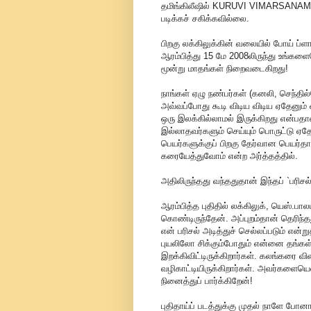
தமிங்கிலீஷில் KURUVI VIMARSANA
படிக்கச் சகிக்கவில்லை.
பிறகு லக்கிலுக்கின் வலையில் போய் ப்ளா
ஆரம்பித்து 15 மே 2008லிருந்து உங்க
மூன்று மாதங்கள் நிறைவடைகிறது!
நாங்கள் ஏழு நண்பர்கள் (கனலி, செந்தில
அவ்வப்போது கூடி விடிய விடிய ஏதேனும் 
ஒரு இலக்கில்லாமல் இருக்கிறது என்பத
இல்லாதவர்களும் செய்யும் பொருட்டு ஏதே
பெயர்களுக்குப் பிறகு தேர்வான பெயர்
கரையேத்துவோம் என்ற அர்த்தத்தில்.
அதிலிருந்தது வந்ததுதான் இந்தப் `பரிசல
ஆரம்பித்த புதிதில் லக்கிலுக், யெஸ்.பா
கொண்டிருந்தேன். அப்புறம்தான் தெரிந்த
என் பரிசல் அடித்துச் செல்லப்படும் 
புயலிலோ சிக்கும்போதும் என்னை தங்கள் 
இறக்கிவிட்டிருக்கிறார்கள். கலங்கரை வி
வழிகாட்டியிருக்கிறார்கள். அவர்களை
நினைத்துப் பார்க்கிறேன்!
புதிதாய்ப் படத்துக்கு முதல் நாளே ப