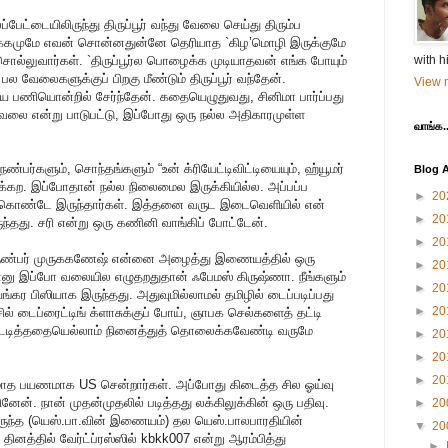
்டையிலிருந்து திருப்பூர் வந்து வேலை செய்து திரும்ப
 பக்கமுமே எவன் சொன்னதுன்னே தெரியாத `கிழ’மொழி இருக்குமே
சொல்லுவார்கள். `திருப்பூர்ல பொழைக்க முடியாதவன் எங்க போயும்
with h
 வேலைகளுக்குப் பிறகு மீண்டும் திருப்பூர் வந்தேன்.
View m
ிறிய பணியொன்றில் சேர்ந்தேன். கதையெழுதுவது, சினிமா பார்ப்பது
வேலை என்று பாடுபட்டு, இப்போது ஒரு நல்ல அதிகாரமுள்ள
வாங்க..
ண்பர்களும், சொந்தங்களும் “உன் க்ரியேட்டிவிட்டியையும், ஹ்யூமர்
Blog A
்கற. இப்போதான் நல்ல நிலைமைல இருக்கியில்ல. அப்பப்ப
►
20
்கொண்டே இருந்தார்கள். இத்தனை வருட இடைவெளியில் என்
►
20
்தது. சரி என்று ஒரு கணினி வாங்கிப் போட்டேன்.
►
20
நண்பர் முருககணேஷ் என்னை அழைத்து இணையத்தில் ஒரு
►
20
்ன்னு இப்போ வலையில எழுதறதுதான் ஃபேமஸ் கிருஷ்ணா. நீங்களும்
►
20
ங்கர பிஸியாக இருந்தது. அதுவுமில்லாமல் தமிழில் டைப்படிப்பது
►
20
ில் டைப்ரைட்டிங் க்ளாசுக்குப் போய், ஞாபக செல்களைத் தட்டி
ைட்டடித்ததையெல்லாம் நினைத்துத் தொலைக்கவேண்டி வருமே
►
20
►
20
►
20
ரு மாத பயணமாக US சென்றார்கள். அப்போது கிடைத்த சில ஓய்வு
தினேன். நான் முதன்முதலில் படித்தது லக்கிலுக்கின் ஒரு பதிவு.
►
20
திருந்த (யெஸ்.பா.வின் இணையம்) தல யெஸ்.பாலபாரதியின்
▼
20
னத்தில் வேர்ட்ப்ரஸ்ஸில் kbkk007 என்று ஆரம்பித்து
►