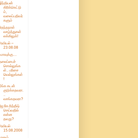
இந்தியன்
கிரிக்கெட்டு
ம்,
வலைப்பதிவர்
களும்
பிறந்தநாள்
வாழ்த்துகள்
லக்கிலுக்!
அவியல் –
23.08.08
உமாவுக்கு....
தலைப்பைச்
சொல்லுங்க
ள்.. பரிசை
வெல்லுங்கள்
!
நீங்க கடன்
குடுக்கறவரா.
..
வாங்கறவரா?
ஜே.கே.ரித்தீஷ்
செய்வதில்
என்ன
தவறு?
அவியல்
15.08.2008
நானும்,