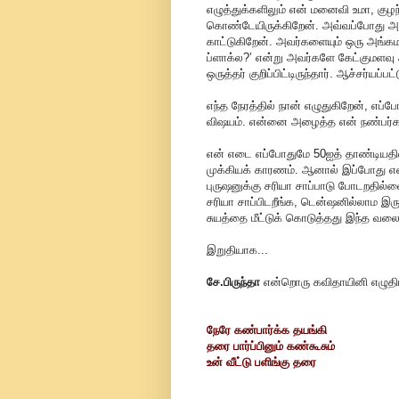
எழுத்துக்களிலும் என் மனைவி உமா, கு
கொண்டேயிருக்கிறேன். அவ்வப்போது அவர்
காட்டுகிறேன். அவர்களையும் ஒரு அங்க
ப்ளாக்ல?’ என்று அவர்களே கேட்குமளவு
ஒருத்தர் குறிப்பிட்டிருந்தார். ஆச்சர்யப்
எந்த நேரத்தில் நான் எழுதுகிறேன், எப
விஷயம். என்னை அழைத்த என் நண்பர்களு
என் எடை எப்போதுமே 50ஐத் தாண்டியதில
முக்கியக் காரணம். ஆனால் இப்போது எ
புருஷனுக்கு சரியா சாப்பாடு போடறதில்
சரியா சாப்பிடறீங்க, டென்ஷனில்லாம இரு
சுயத்தை மீட்டுக் கொடுத்தது இந்த வலை
இறுதியாக...
சே.பிருந்தா
என்றொரு கவிதாயினி எழுதி
நேரே கண்பார்க்க தயங்கி
தரை பார்ப்பினும் கண்கூசும்
உன் வீட்டு பளிங்கு தரை