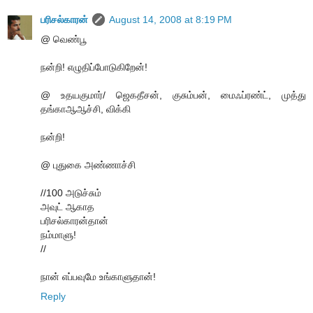
பரிசல்காரன்
August 14, 2008 at 8:19 PM
@ வெண்பூ
நன்றி! எழுதிப்போடுகிறேன்!
@ உதயகுமார்/ ஜெகதீசன், குசும்பன், மைஃப்ரண்ட், முத்து
தங்காஆஆச்சி, விக்கி
நன்றி!
@ புதுகை அண்ணாச்சி
//100 அடுச்சும்
அவுட் ஆகாத
பரிசல்காரன்தான்
நம்மாளு!
//
நான் எப்பவுமே உங்காளுதான்!
Reply