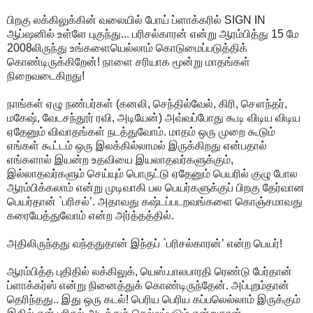
பிறகு லக்கிலுக்கின் வலையில் போய் ப்ளாக்கரில் SIGN IN
ஆப்ஷனில் உள்ளே புகுந்து... பரிசல்காரன் என்று ஆரம்பித்து 15 மே
2008லிருந்து உங்களையெல்லாம் கொடுமைப்படுத்திக்
கொண்டிருக்கிறேன்! நாளை சரியாக மூன்று மாதங்கள்
நிறைவடைகிறது!
நாங்கள் ஏழு நண்பர்கள் (கனலி, செந்தில்வேல், கிரி, சௌந்தர்,
மகேஷ், வேடசந்தூர் ரவி, அடியேன்) அவ்வப்போது கூடி விடிய விடிய
ஏதேனும் விவாதங்கள் நடத்துவோம். மாதம் ஒரு முறை கூடும்
எங்கள் கூட்டம் ஒரு இலக்கில்லாமல் இருக்கிறது என்பதால்
எங்களால் இயன்ற உதவியை இயலாதவர்களுக்கும்,
இல்லாதவர்களும் செய்யும் பொருட்டு ஏதேனும் பெயரில் குழு போல
ஆரம்பிக்கலாம் என்று முடிவாகி பல பெயர்களுக்குப் பிறகு தேர்வான
பெயர்தான் `பரிசல்’. அதாவது கஷ்டப்படறவங்களை கொஞ்சமாவது
கரையேத்துவோம் என்ற அர்த்தத்தில்.
அதிலிருந்தது வந்ததுதான் இந்தப் `பரிசல்காரன்’ என்ற பெயர்!
ஆரம்பித்த புதிதில் லக்கிலுக், யெஸ்.பாலபாரதி ரெண்டு பேர்தான்
ப்ளாக்கர்ஸ் என்று நினைத்துக் கொண்டிருந்தேன். அப்புறம்தான்
தெரிந்தது.. இது ஒரு கடல்! பெரிய பெரிய கப்பலெல்லாம் இருக்கும்