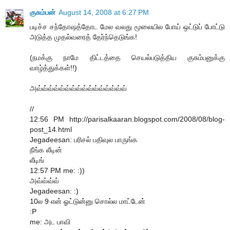
குசும்பன்
August 14, 2008 at 6:27 PM
படிச்ச சந்தோஷத்தோட மேல வலது மூலையில போய் ஒட்டுப் போட்டு
அடுத்த முதல்வரைத் தேர்ந்தெடுங்க!
(நமக்கு நாமே திட்டத்தை செயல்படுத்திய குசும்பனுக்கு
வாழ்த்துக்கள்!!)
அவ்வ்வ்வ்வ்வ்வ்வ்வ்வ்வ்வ்வ்வ்வ்வ்
//
12:56 PM http://parisalkaaran.blogspot.com/2008/08/blog-
post_14.html
Jegadeesan: பரிசல் பதிவுல பாருங்க
நீங்க லீடின்
லீடிங்
12:57 PM me: :))
அவ்வ்வ்வ்
Jegadeesan: :)
10ல 9 என் ஓட்டுன்னு சொல்ல மாட்டேன்
:P
me: அட பாவி