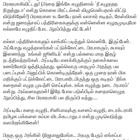
பிரசுரமாகிவிட்டது! (அதை இங்கே எழுதினால் `நீ எழுதறத
நிறுத்துடா’ என்று கொலை மிரட்டல்கள் விழுமென்பதால் விட்டு
விடுகிறேன்!) பிரசுரமான உடனேயே நான் வாசகர் கடிதம், கேள்விகள்
என்று ஜனரஞ்சகப் பத்திரிகைகளுக்கு என்னென்ன எழுதமுடியுமோ
எல்லாமே எழுதிப் போட ஆரம்பித்து விட்டேன்!
எல்லா பத்திரிகைகளும் வாங்கிப் படித்துக் கொண்டே இருப்பேன்.
அப்போது எழுத்தாளர்கள் பட்டுக்கோட்டை பிரபாகரும், சுபாவும்
இணைந்து `உங்கள் ஜூனியர்’ என்று பல்சுவை மாத இதழ்
நடத்திவந்தார்கள். அப்படியே எனக்கிருக்கும் நகைச்சுவை
உணர்வோடு ஒத்திருந்தது. ஒவ்வொரு மாதமும் அதற்கு பல
படைப்புகள் அனுப்பிக் கொண்டிருந்தேன். ஒரு முறை நான் மிக
மதிக்கும் பட்டுக்கோட்டை பிராபகரிடமிருந்து ஒரு கடிதம் `நீங்க
கதைகள் எழுத முயற்சி செய்யுங்க. உங்க எழுத்து நடை அபாரம்’
என்று. அவ்வளவுதான்! இதே போல படுஸ்பீடில் கதைகளெழுத
ஆரம்பித்து, சில பிரசுரமாகி பல திரும்பி வந்து....
அப்படியே கதை எழுதி, சினிமாவுக்கு வசனம் எழுதி, டைரக்டராகி
தமிழக மக்களை சும்மா விடக்கூடாதுடா என்று முடிவெடுத்து
களமிறங்கினேன்!
பிறகு ஒரு அங்கிள் (நிஜமாலுமேங்க.. அவரு பேரும் எங்கப்பா