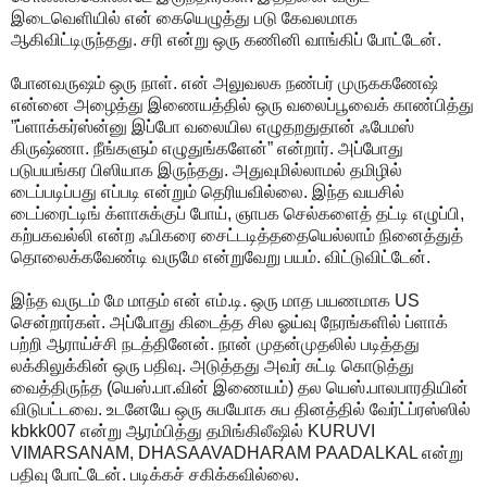
இடைவெளியில் என் கையெழுத்து படு கேவலமாக
ஆகிவிட்டிருந்தது. சரி என்று ஒரு கணினி வாங்கிப் போட்டேன்.
போனவருஷம் ஒரு நாள். என் அலுவலக நண்பர் முருககணேஷ்
என்னை அழைத்து இணையத்தில் ஒரு வலைப்பூவைக் காண்பித்து
”ப்ளாக்கர்ஸ்ன்னு இப்போ வலையில எழுதறதுதான் ஃபேமஸ்
கிருஷ்ணா. நீங்களும் எழுதுங்களேன்” என்றார். அப்போது
படுபயங்கர பிஸியாக இருந்தது. அதுவுமில்லாமல் தமிழில்
டைப்படிப்பது எப்படி என்றும் தெரியவில்லை. இந்த வயசில்
டைப்ரைட்டிங் க்ளாசுக்குப் போய், ஞாபக செல்களைத் தட்டி எழுப்பி,
கற்பகவல்லி என்ற ஃபிகரை சைட்டடித்ததையெல்லாம் நினைத்துத்
தொலைக்கவேண்டி வருமே என்றுவேறு பயம். விட்டுவிட்டேன்.
இந்த வருடம் மே மாதம் என் எம்.டி. ஒரு மாத பயணமாக US
சென்றார்கள். அப்போது கிடைத்த சில ஓய்வு நேரங்களில் ப்ளாக்
பற்றி ஆராய்ச்சி நடத்தினேன். நான் முதன்முதலில் படித்தது
லக்கிலுக்கின் ஒரு பதிவு. அடுத்தது அவர் சுட்டி கொடுத்து
வைத்திருந்த (யெஸ்.பா.வின் இணையம்) தல யெஸ்.பாலபாரதியின்
விடுபட்டவை. உடனேயே ஒரு சுபயோக சுப தினத்தில் வேர்ட்ப்ரஸ்ஸில்
kbkk007 என்று ஆரம்பித்து தமிங்கிலீஷில் KURUVI
VIMARSANAM, DHASAAVADHARAM PAADALKAL என்று
பதிவு போட்டேன். படிக்கச் சகிக்கவில்லை.