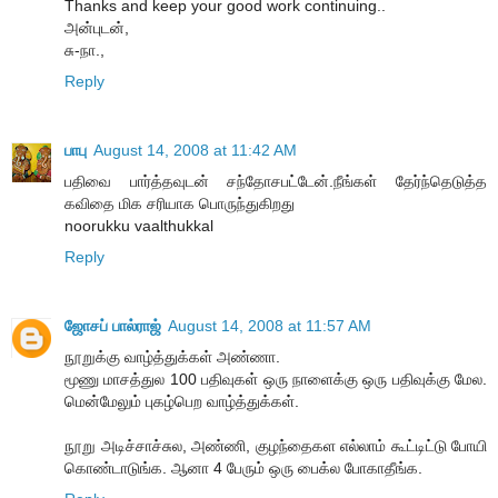
Thanks and keep your good work continuing..
அன்புடன்,
சு-நா.,
Reply
பாபு
August 14, 2008 at 11:42 AM
பதிவை பார்த்தவுடன் சந்தோசபட்டேன்.நீங்கள் தேர்ந்தெடுத்த
கவிதை மிக சரியாக பொருந்துகிறது
noorukku vaalthukkal
Reply
ஜோசப் பால்ராஜ்
August 14, 2008 at 11:57 AM
நூறுக்கு வாழ்த்துக்கள் அண்ணா.
மூணு மாசத்துல 100 பதிவுகள் ஒரு நாளைக்கு ஒரு பதிவுக்கு மேல.
மென்மேலும் புகழ்பெற வாழ்த்துக்கள்.
நூறு அடிச்சாச்சுல, அண்ணி, குழந்தைகள எல்லாம் கூட்டிட்டு போயி
கொண்டாடுங்க. ஆனா 4 பேரும் ஒரு பைக்ல போகாதீங்க.