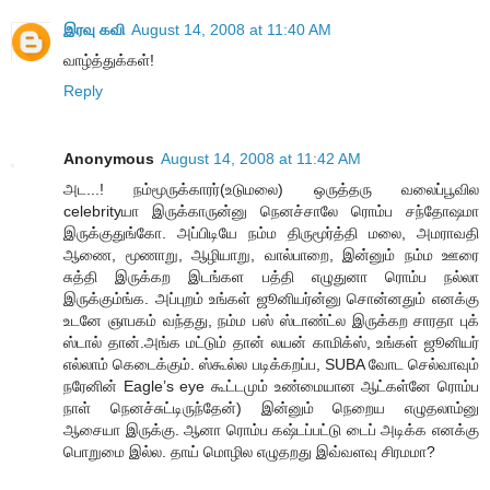
இரவு கவி
August 14, 2008 at 11:40 AM
வாழ்த்துக்கள்!
Reply
Anonymous
August 14, 2008 at 11:42 AM
அட...! நம்மூருக்காரர்(உடுமலை) ஒருத்தரு வலைப்பூவில
celebrityயா இருக்காருன்னு நெனச்சாலே ரொம்ப சந்தோஷமா
இருக்குதுங்கோ. அப்பிடியே நம்ம திருமூர்த்தி மலை, அமராவதி
ஆணை, மூணாறு, ஆழியாறு, வால்பாறை, இன்னும் நம்ம ஊரை
சுத்தி இருக்கற இடங்கள பத்தி எழுதுனா ரொம்ப நல்லா
இருக்கும்ங்க. அப்புறம் உங்கள் ஜூனியர்ன்னு சொன்னதும் எனக்கு
உடனே ஞாபகம் வந்தது, நம்ம பஸ் ஸ்டாண்ட்ல இருக்கற சாரதா புக்
ஸ்டால் தான்.அங்க மட்டும் தான் லயன் காமிக்ஸ், உங்கள் ஜூனியர்
எல்லாம் கெடைக்கும். ஸ்கூல்ல படிக்கறப்ப, SUBA வோட செல்வாவும்
நரேனின் Eagle’s eye கூட்டமும் உண்மையான ஆட்கள்னே ரொம்ப
நாள் நெனச்சுட்டிருந்தேன்) இன்னும் நெறைய எழுதலாம்னு
ஆசையா இருக்கு. ஆனா ரொம்ப கஷ்டப்பட்டு டைப் அடிக்க எனக்கு
பொறுமை இல்ல. தாய் மொழில எழுதறது இவ்வளவு சிரமமா?