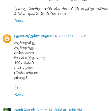
(எனக்கு வெண்பூ மாதிரி விகடன்ல மட்டும் வரனும்னு ச்சின்ன
ச்சின்ன ஆசையெல்லாம் கிடையாது)
Reply
புதுகை.அப்துல்லா
August 14, 2008 at 10:56 AM
குடிக்கிறான்னு
குடிக்கிறன்னு
வால்பையனை
கேவலப்படுத்த கூடாது!
100 அடுச்சும்
அவுட் ஆகாத
பரிசல்காரன்தான்
நம்மாளு!
:))
Reply
துளசி கோபால்
August 14, 2008 at 10:56 AM