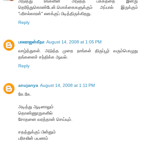
அடுத்து உங்களின் அடுத்த பக்கத்தை இன்று
தெரிந்துகொண்டேன்.மொக்கைகளுக்கும் அப்பால் இருக்கும்
"பரிசல்காரன்" எனக்குப் பிடித்திருக்கிறது.
Reply
பாலராஜன்கீதா
August 14, 2008 at 1:05 PM
வாழ்த்துகள். அடுத்த முறை நாங்கள் திருப்பூர் வரும்பொழுது
தங்களைச் சந்திக்க ஆவல்.
Reply
anujanya
August 14, 2008 at 1:11 PM
கே.கே.
அடித்து ஆடினாலும்
தொண்ணூறுகளில்
சோதனை வரத்தான் செய்யும்.
சதத்துக்குப் பின்னும்
பரிசலின் பயணம்