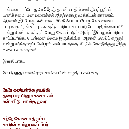
என் எடை எப்போதுமே 50ஐத் தாண்டியதில்லை! திருப்பூரின்
பணிச்சுமை, மன உளைச்சல் இதற்கொரு முக்கியக் காரணம்.
ஆனால் இப்போது என் எடை 56 கிலோ! எப்போதுமே உமாவை
யாராவது ‘ஏன் உம் புருஷனுக்கு சரியா சாப்பாடு போடறதில்லையா?’
என்று கிண்டலடிக்கும் போது கோவப்படும் அவர், `இப்பதான் சரியா
சாப்பிடறீங்க, டென்ஷனில்லாம இருக்கிங்க. அதான் வெய்ட் ஏறுது!’
என்று சந்தோஷப்படுகிறார். என் சுயத்தை மீட்டுக் கொடுத்தது இந்த
வலையுலகம்தான்!
இறுதியாக...
சே.பிருந்தா
என்றொரு கவிதாயினி எழுதிய கவிதை:-
நேரே கண்பார்க்க தயங்கி
தரை பார்ப்பினும் கண்கூசும்
உன் வீட்டு பளிங்கு தரை
சற்றே கோணம் திரும்ப
சுவரின் உயர்தர டிஸ்டம்பர்