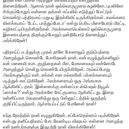
இதில் என் பரிசல் அடித்துச் செல்லப்படும் என்றுதான்
நினைத்தேன். ஆனால் நான் ஒவ்வொருமுறை சுழலிலோ, புயலிலோ
சிக்கும்போதும் என்னை தங்கள் கப்பலில் எடுத்துப் போட்டுக்
கொண்டு பத்திரமாய் மறுபடி இறக்கிவிட்டிருக்கிறார்கள். கலங்கரை
விளக்கமாய் `டேய்.. பாத்துப்போடா’ என்று பெரிய மீசையோடு மிரட்டி,
வழிகாட்டியிருக்கிறார்கள். அவர்களையெல்லாம் ஒவ்வொருமுறை
இணையத்தை திறக்கும்போதும் நன்றியோடு நினைத்துப்
பார்க்கிறேன்!
புதிதாய்ப் படத்துக்கு முதல் நாளே போனாலும் குடும்பத்தை
அழைத்துக் கொண்டே போகிறவன் நான். என் எழுத்துக்களிலும்
என் மனைவி உமா, குழந்தைகள் மீரா, மேகாவையும் என்னோடே
அழைத்துச் சென்று கொண்டேயிருக்கிறேன். அவ்வப்போது
அவர்களுக்கும் என், உங்கள் என எல்லாரின் பக்கங்களையும்
படித்துக் காட்டுகிறேன். அவர்களையும் ஒரு அங்கமாக
ஆக்கிவிட்டதால் `இன்னைக்கு என்னப்பா ஸ்பெஷல் நியூஸ்
ப்ளாக்ல?’ என்று அவர்களே கேட்குமளவு ஆகிவிட்டது. இதை
உன்னிப்பாக அவதானித்து ஒரு பின்னூட்டத்தில் ஒருத்தர்
குறிப்பிட்டிருந்தார். ஆச்சர்யப்பட்டுப் போனேன் நான்!
எந்த நேரத்தில் நான் எழுதுகிறேன், எப்போதெல்லாம் படிக்கிறேன்
என்பது தனிப்பதிவாய் போடவேண்டிய விஷயம். என்னை அழைத்த
என் நண்பர்களுக்கு இதுபற்றி நான் விளக்கினேன்!