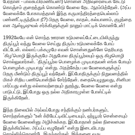
பேர்தான் - பாலசுப்பிரமணியன்!) சொன்ன அறிவுரையைக் கேட்டு
கொஞ்சம் குறைத்துக் கொண்டு வேலை தேட ஆரம்பித்தேன். (அப்ப
வேலைக்கே போகாமத்தான் இந்த கருமாந்திரத்தையெல்லாம்
பண்ணீட்டிருந்தியா நீ?) பிறகு வேலை, காதல், கல்யாணம், குழந்தை
என ஆஸ்யூஷுவல் சர்க்கிளுக்குள் நானும் மாட்டிக் கொண்டேன்!
1992லேயே என் சொந்த ஊரான உடுமலைப்பேட்டையிலிருந்து
திருப்பூர் வந்து வேலை செய்து திரும்ப உடுமலைக்கே போய்
விட்டேன். எல்லாப் பக்கமுமே எவன் சொன்னதுன்னே தெரியாத
`கிழ’மொழி இருக்குமே அதுபோல திருப்பூர்லயும் ஒரு கிழமொழி
சொல்லுவார்கள். `திருப்பூர்ல பொழைக்க முடியாதவன் எங்க போயும்
பொழைக்க முடியாது’ என்று. அதற்கேற்ப பல வேலைகளுக்குப்
பிறகு மீண்டும் திருப்பூர் வந்தேன். இப்போதிருக்கும் நிறுவனத்தில்
மிகச் சிறிய பணியொன்றில் சேர்ந்தேன். கதையெழுதுவது, சினிமா
பார்ப்பது என்று எல்லாவற்றையும் துறந்து, வேலை வேலை என்று
பாடுபட்டு, இப்போது ஒரு நல்ல அதிகாரமுள்ள போஸ்ட்டில்
இருக்கிறேன்.
இந்த நிலையில் அவ்வப்போது சந்திக்கும் நண்பர்களும்,
சொந்தங்களும் “உன் க்ரியேட்டிவிட்டியையும், ஹ்யூமர் சென்சையும்
வேலை வேலைன்னு அழிச்சுக்கற. இப்போதான் நல்ல நிலைமைல
இருக்கியில்ல. அப்பப்ப எழுதேன்” என்று இடைவிடாது
சொல்லிக்கொண்டே இருந்தார்கள். இத்தனை வருட