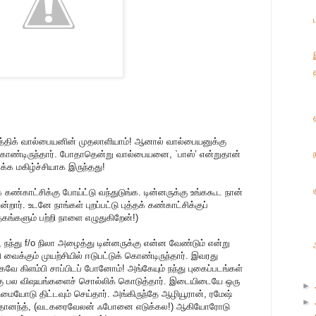
்திக் வால்பையனின் முதலாளியாம்! ஆனால் வால்பையனுக்கு
கொண்டிருந்தார். போதாதென்று வால்பையனை, `பாஸ்’ என்றுதான்
க்க மகிழ்ச்சியாக இருந்தது!
் கண்காட்சிக்கு போய்ட்டு வந்துடுங்க. டின்னருக்கு உங்ககூட நான்
றார். உடனே நாங்கள் புறப்பட்டு புத்தக் கண்காட்சிக்குப்
தகங்களும் பற்றி நாளை எழுதுகிறேன்!)
, நந்து f/o நிலா அழைத்து டின்னருக்கு என்ன வேண்டும் என்று
ி வைக்கும் முயற்சியில் ஈடுபட்டுக் கொண்டிருந்தார். இவரது
ாகவே கிளம்பி சாப்பிடப் போனோம்! அங்கேயும் நந்து புகைப்படங்கள்
எனக்கு பல விஷயங்களைச் சொல்லிக் கொடுத்தார். இடையிடையே ஒரு
►
ையோடு திட்டவும் செய்தார். அங்கிருந்தே ஆழியூரான், ரமேஷ்
►
, லதானந்த், (வடகரைவேலன் ஃபோனை எடுக்கல!) ஆகியோரோடு