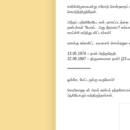
சனிக்கிழமையன்று ஈரோடு சென்றதைப் பற்
கொடுத்திருந்தேன்.
அந்தப் பதிவிலேயே, என் புகைப்படத்தை (
நண்பர்கள் “யோவ்.. அது நீதானா? கல்யாண
காய்ச்சி எடுத்து விட்டார்கள்!
எனக்கு உங்ககிட்ட வயசைச் சொல்றதுல எ
13.05.1974 – நான் பிறந்ததேதி.
22.08.1997 – திருமணமான நாள்! (23 
****************
ஓக்கே, மேட்டருக்கு வருவோம்!
வெயிலானுடன் அவர் நண்பர் நந்தகோபால், 
ஆகியோரும் வந்திருந்தார்கள்.