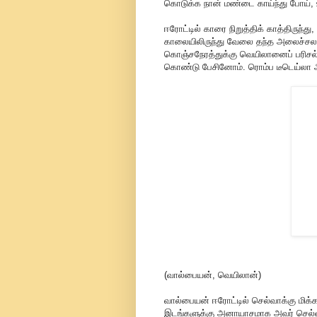
கொடுக்க நான் மண்டை காய்ந்து போய்,
ஈரோட்டில் காரை நிறுத்திக் காத்திருந
காலையிலிருந்து வேலை தந்த அலைச்சலால
கொஞ்சநேரத்துக்கு வெயிலானைப் பரிசல்க
கொண்டு பேசினோம். ரொம்ப டீடெய்லா அ
(வால்பையன், வெயிலான்)
வால்பையன் ஈரோட்டில் செல்வாக்கு மிக்
இடங்களுக்கு அனாயாசமாக அவர் செல்வத