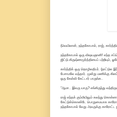
(வெயிலான், நந்தகோபால், ராஜ், கார்த்தி
நந்தகோபால் ஒரு விஷயஞானி! எந்த சப்ஜெக
ஜிட்டு.கிருஷ்ணமூர்த்தியைப் பற்றியும்,
கார்த்திக் ஒரு தொழிலதிபர். (நாட்டு
பேசாமலே வந்தார். மூன்று மணிக்கு கிள
ஒரு கேள்வி கேட்டார் பாருங்க..
“ஆமா.. இவரு யாரு? எங்கிருந்து வந்திரு
ராஜ் எந்தக் கும்மியிலும் கலந்து கொ
கேட்டுக்கொண்டே பொறுமையாக காரோடியத
நந்தகோபால் வேறு அவருக்கு காரோட்ட ஐட