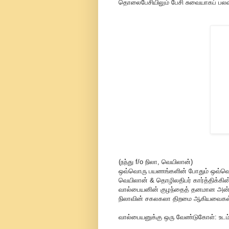
தொலைபேசியிலும் பேசி சுவையாகப் பல
(நந்து f/o நிலா, வெயிலான்)
ஒவ்வொரு பயணங்களின் போதும் ஒவ்வொன
வெயிலான் & தொழிலதிபர் கார்த்திக்கின
வால்பையனின் குழந்தைத் தனமான அன்பு, அ
நிலாவின் சகலகலா திறமை ஆகியவைகள் எ
வால்பையனுக்கு ஒரு வேண்டுகோள்: உடம்