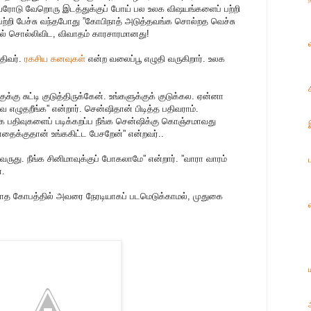
 அவரோடு வேறொரு இடத்துக்குப் போய் பல உலக விஷயங்களைப் பற்றி
 பற்றி பேச்சு வந்தபோது ”கோபிநாத் அடுத்தவங்க சொல்றத வெச்சு
ால் சொல்லிவிட, விவாதம் காரசாரமானது!
பதிவர்.
ரகசிய கனவுகள்
என்ற வலைப்பூ எழுதி வருகிறார். உலக
்கு சுட்டி குடுத்திருக்கேன். உங்களுக்குக் குடுக்கல. ஏன்னா
வே எழுதறீங்க” என்றார். சென்ஷிதான் பிடித்த பதிவராம்.
ங்க பதிவுகளைப் படிக்கறப்ப நீங்க சென்ஷிக்கு கொஞ்சமாவது
தைக்குதான் உங்ககிட்ட பேசறேன்” என்றவர்..
ுது. நீங்க சினிமாவுக்குப் போகலாமே” என்றார். ”வாரா வாரம்
்.
க்காத கோபத்தில் அவரை நேரடியாகப் படமெடுக்காமல், முதுகை