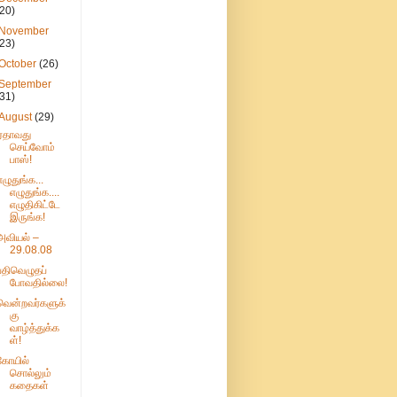
(20)
November
(23)
October
(26)
September
(31)
August
(29)
ஏதாவது
செய்வோம்
பாஸ்!
எழுதுங்க...
எழுதுங்க....
எழுதிகிட்டே
இருங்க!
அவியல் –
29.08.08
பதிவெழுதப்
போவதில்லை!
வென்றவர்களுக்
கு
வாழ்த்துக்க
ள்!
கோயில்
சொல்லும்
கதைகள்