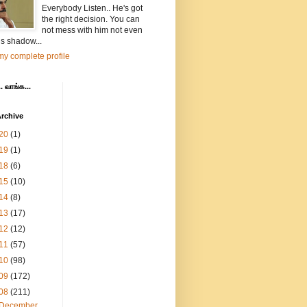
Everybody Listen.. He's got
the right decision. You can
not mess with him not even
is shadow...
y complete profile
. வாங்க...
rchive
20
(1)
19
(1)
18
(6)
15
(10)
14
(8)
13
(17)
12
(12)
11
(57)
10
(98)
09
(172)
08
(211)
December