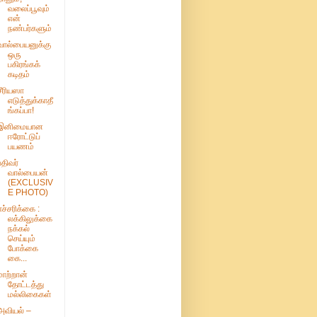
வலைப்பூவும்
என்
நண்பர்களும்
வால்பையனுக்கு
ஒரு
பகிரங்கக்
கடிதம்
சீரியஸா
எடுத்துக்காதீ
ங்கப்பா!
இனிமையான
ஈரோட்டுப்
பயணம்
பதிவர்
வால்பையன்
(EXCLUSIV
E PHOTO)
எச்சரிக்கை :
லக்கிலுக்கை
நக்கல்
செய்யும்
போக்கை
கை...
மாற்றான்
தோட்டத்து
மல்லிகைகள்
அவியல் –