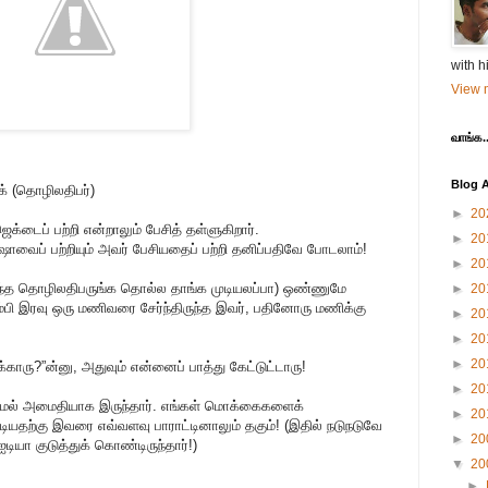
with h
View m
வாங்க..
Blog A
க் (தொழிலதிபர்)
►
20
்டைப் பற்றி என்றாலும் பேசித் தள்ளுகிறார்.
►
20
 ஓஷோவைப் பற்றியும் அவர் பேசியதைப் பற்றி தனிப்பதிவே போடலாம்!
►
20
ல இந்த தொழிலதிபருங்க தொல்ல தாங்க முடியலப்பா) ஒண்ணுமே
►
20
ம்பி இரவு ஒரு மணிவரை சேர்ந்திருந்த இவர், பதினோரு மணிக்கு
►
20
►
20
►
20
க்காரு?”ன்னு, அதுவும் என்னைப் பாத்து கேட்டுட்டாரு!
►
20
ள்ளாமல் அமைதியாக இருந்தார். எங்கள் மொக்கைகளைக்
►
20
ற்கு இவரை எவ்வளவு பாராட்டினாலும் தகும்! (இதில் நடுநடுவே
►
20
ியா குடுத்துக் கொண்டிருந்தார்!)
▼
20
►