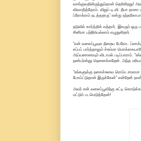
வாங்குவதிலிருந்தும்தான் தெரிகிறது!
விவாதித்தோம். விஜய் டி.வி. நீயா நானா
ப்ரோக்ராம் நடத்தறாரு” என்று நந்தகோப
நடுவில் கார்த்திக் வந்தார். இவரும் ஒரு 
சினிமா பற்றியெல்லாம் எழுதுகிறார்.
“என் வலைப்பூவுல நிறைய பேரோட ப்ளாக்குக
எப்பப் பார்த்தாலும் ச்சும்மா மொக்கையா
அய்யனாரையும் விடாமல் படிப்பாராம். ”உ
நண்பர்ன்னு நெனைக்கறேன். அந்த மரியா
”உங்களுக்கு நகைச்சுவை ரொம்ப சரளமா வர
போய்ட்டுதான் இருக்கேன்” என்றேன் நான
அவர் என் வலைப்பூவிற்கு சுட்டி கொடு
மட்டும் படமெடுத்தேன்!