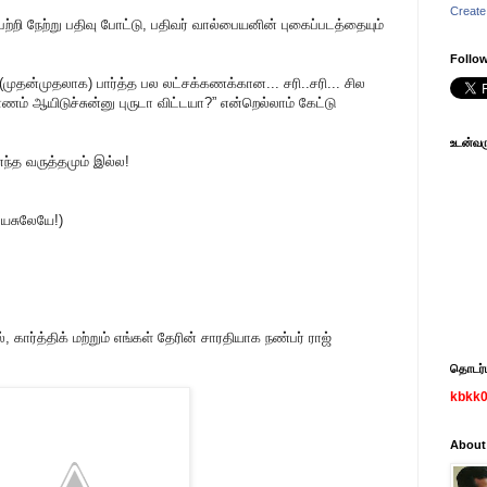
Create
றி நேற்று பதிவு போட்டு, பதிவர் வால்பையனின் புகைப்படத்தையும்
Follow
முதன்முதலாக) பார்த்த பல லட்சக்கணக்கான... சரி..சரி... சில
ம் ஆயிடுச்சுன்னு புருடா விட்டயா?” என்றெல்லாம் கேட்டு
உடன்வரு
ந்த வருத்தமும் இல்ல!
வயசுலேயே!)
கார்த்திக் மற்றும் எங்கள் தேரின் சாரதியாக நண்பர் ராஜ்
தொடர்பு
kbkk
About