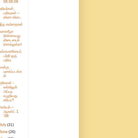
08.08.08
பதிவர்கள்,
பதிவுகள் –
வினா விடை
இரு கவிதைகள்
தலைகீழா
நின்னாவது
விடையைச்
சொல்லுங்க!
தங்கமணியைப்
பற்றி ஒரு
பதிவு
நான்கு
புகைப்படங்க
ள்
குசேலன் -
லக்கிலுக்
அப்படி
எழுதியது
சரியா?
அவியல் –
ஆகஸ்ட் 1
‘08
July
(31)
June
(26)