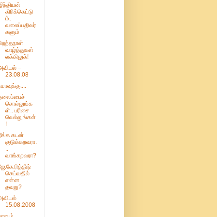
இந்தியன்
கிரிக்கெட்டு
ம்,
வலைப்பதிவர்
களும்
பிறந்தநாள்
வாழ்த்துகள்
லக்கிலுக்!
அவியல் –
23.08.08
உமாவுக்கு....
தலைப்பைச்
சொல்லுங்க
ள்.. பரிசை
வெல்லுங்கள்
!
நீங்க கடன்
குடுக்கறவரா.
..
வாங்கறவரா?
ஜே.கே.ரித்தீஷ்
செய்வதில்
என்ன
தவறு?
அவியல்
15.08.2008
நானும்,