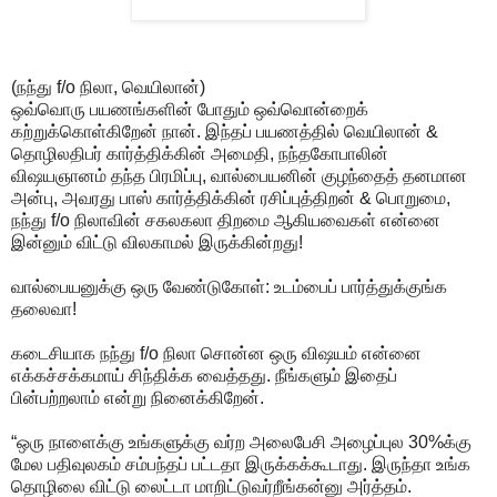
(நந்து f/o நிலா, வெயிலான்)
ஒவ்வொரு பயணங்களின் போதும் ஒவ்வொன்றைக்
கற்றுக்கொள்கிறேன் நான். இந்தப் பயணத்தில் வெயிலான் &
தொழிலதிபர் கார்த்திக்கின் அமைதி, நந்தகோபாலின்
விஷயஞானம் தந்த பிரமிப்பு, வால்பையனின் குழந்தைத் தனமான
அன்பு, அவரது பாஸ் கார்த்திக்கின் ரசிப்புத்திறன் & பொறுமை,
நந்து f/o நிலாவின் சகலகலா திறமை ஆகியவைகள் என்னை
இன்னும் விட்டு விலகாமல் இருக்கின்றது!
வால்பையனுக்கு ஒரு வேண்டுகோள்: உடம்பைப் பார்த்துக்குங்க
தலைவா!
கடைசியாக நந்து f/o நிலா சொன்ன ஒரு விஷயம் என்னை
எக்கச்சக்கமாய் சிந்திக்க வைத்தது. நீங்களும் இதைப்
பின்பற்றலாம் என்று நினைக்கிறேன்.
“ஒரு நாளைக்கு உங்களுக்கு வர்ற அலைபேசி அழைப்புல 30%க்கு
மேல பதிவுலகம் சம்பந்தப் பட்டதா இருக்கக்கூடாது. இருந்தா உங்க
தொழிலை விட்டு லைட்டா மாறிட்டுவர்றீங்கன்னு அர்த்தம்.