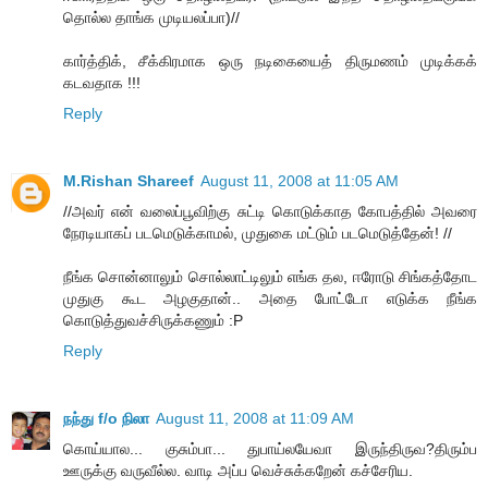
தொல்ல தாங்க முடியலப்பா)//
கார்த்திக், சீக்கிரமாக ஒரு நடிகையைத் திருமணம் முடிக்கக்
கடவதாக !!!
Reply
M.Rishan Shareef
August 11, 2008 at 11:05 AM
//அவர் என் வலைப்பூவிற்கு சுட்டி கொடுக்காத கோபத்தில் அவரை
நேரடியாகப் படமெடுக்காமல், முதுகை மட்டும் படமெடுத்தேன்! //
நீங்க சொன்னாலும் சொல்லாட்டிலும் எங்க தல, ஈரோடு சிங்கத்தோட
முதுகு கூட அழகுதான்.. அதை போட்டோ எடுக்க நீங்க
கொடுத்துவச்சிருக்கணும் :P
Reply
நந்து f/o நிலா
August 11, 2008 at 11:09 AM
கொய்யால... குசும்பா... துபாய்லயேவா இருந்திருவ?திரும்ப
ஊருக்கு வருவீல்ல. வாடி அப்ப வெச்சுக்கறேன் கச்சேரிய.