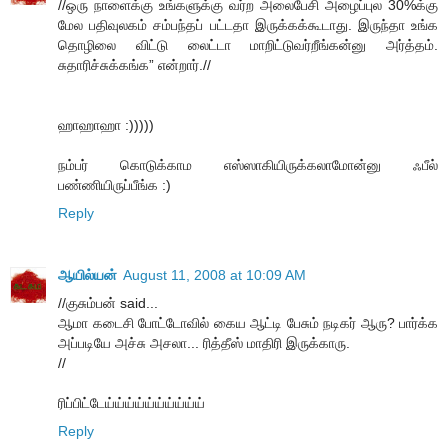
//ஒரு நாளைக்கு உங்களுக்கு வர்ற அலைபேசி அழைப்புல 30%க்கு
மேல பதிவுலகம் சம்பந்தப் பட்டதா இருக்கக்கூடாது. இருந்தா உங்க
தொழிலை விட்டு லைட்டா மாறிட்டுவர்றீங்கன்னு அர்த்தம்.
சுதாரிச்சுக்கங்க” என்றார்.//
ஹாஹாஹா :)))))
நம்பர் கொடுக்காம எஸ்ஸாகியிருக்கலாமோன்னு ஃபீல்
பண்ணியிருப்பீங்க :)
Reply
ஆயில்யன்
August 11, 2008 at 10:09 AM
//குசும்பன் said...
ஆமா கடைசி போட்டோவில் கைய ஆட்டி பேசும் நடிகர் ஆரு? பார்க்க
அப்படியே அச்சு அசலா... ரித்தீஸ் மாதிரி இருக்காரு.
//
ரிப்பிட்டேய்ய்ய்ய்ய்ய்ய்ய்ய்ய்
Reply