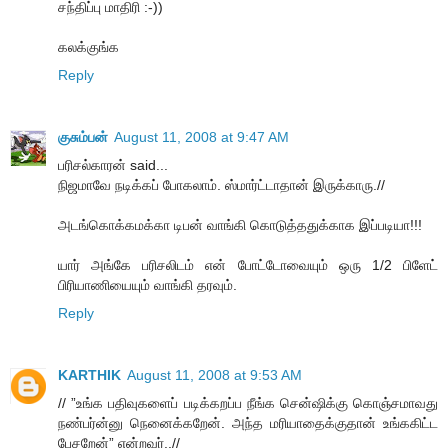
சந்திப்பு மாதிரி :-))
கலக்குங்க
Reply
குசும்பன்
August 11, 2008 at 9:47 AM
பரிசல்காரன் said...
நிஜமாவே நடிக்கப் போகலாம். ஸ்மார்ட்டாதான் இருக்காரு.//
அடங்கொக்கமக்கா டிபன் வாங்கி கொடுத்ததுக்காக இப்படியா!!!
யார் அங்கே பரிசலிடம் என் போட்டோவையும் ஒரு 1/2 பிளேட்
பிரியாணியையும் வாங்கி தரவும்.
Reply
KARTHIK
August 11, 2008 at 9:53 AM
// ”உங்க பதிவுகளைப் படிக்கறப்ப நீங்க சென்ஷிக்கு கொஞ்சமாவது
நண்பர்ன்னு நெனைக்கறேன். அந்த மரியாதைக்குதான் உங்ககிட்ட
பேசறேன்” என்றவர்..//