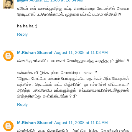
நாதஸ்
August 11, 2008 at 10:54 AM
//அவர் என் வலைப்பூவிற்கு சுட்டி கொடுக்காத கோபத்தில் அவரை
நேரடியாகப் படமெடுக்காமல், முதுகை மட்டும் படமெடுத்தேன்!//
ha ha ha :)
Reply
M.Rishan Shareef
August 11, 2008 at 11:03 AM
//எனக்கு உங்ககிட்ட வயசைச் சொல்றதுல எந்த வருத்தமும் இல்ல! //
என்னங்க வீட்டுக்காரம்மா சொல்லிவுட்டாங்களா?
"அழகா போட்டோ எல்லாம் போட்டிருக்கீக..ஏதாச்சும் அப்ளிகேஷன்ஸ்
வந்திச்சு. தொடப்பக் கட்ட பிஞ்சிடும்" னு எச்சரிச்சி விட்டாகளா?
அடுத்த பதிவிலேயே உங்களுக்குக் கல்யாணமாயிடுச்சி..இதுதான்
பிறந்ததினம்னு அள்ளிவிடறீங்க ? :P
Reply
M.Rishan Shareef
August 11, 2008 at 11:04 AM
//கார்த்திக் ஒரு தொழிலதிபர். (நாட்டுல இந்த தொழிலதிபருங்க