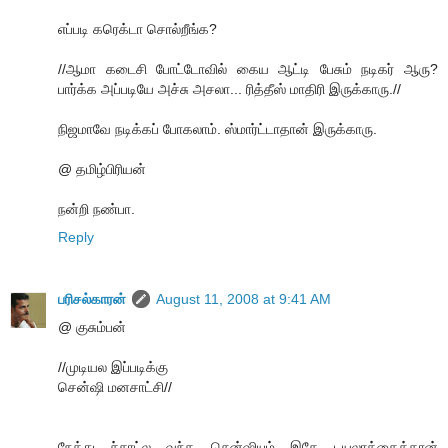
எப்படி கரெக்டா சொல்றீங்க?
//ஆமா கடைசி போட்டோவில் கைய ஆட்டி பேசும் நடிகர் ஆரு?
பார்க்க அப்படியே அச்சு அசலா... ரித்தீஸ் மாதிரி இருக்காரு.//
நிஜமாவே நடிக்கப் போகலாம். ஸ்மார்ட்டாதான் இருக்காரு.
@ தமிழ்பிரியன்
நன்றி நண்பா.
Reply
பரிசல்காரன்
August 11, 2008 at 9:41 AM
@ குசும்பன்
//முடியல இப்படிக்கு
சென்ஷி மனசாட்சி//
நேத்து ச்சாட்ல வந்த சென்ஷியும் இதே டயலாக்கைத்தான்