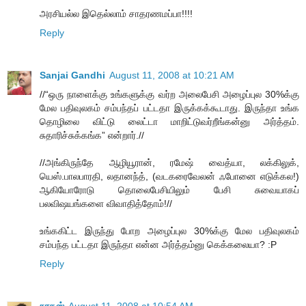
அரசியல்ல இதெல்லாம் சாதரணமப்பா!!!!
Reply
Sanjai Gandhi
August 11, 2008 at 10:21 AM
//“ஒரு நாளைக்கு உங்களுக்கு வர்ற அலைபேசி அழைப்புல 30%க்கு
மேல பதிவுலகம் சம்பந்தப் பட்டதா இருக்கக்கூடாது. இருந்தா உங்க
தொழிலை விட்டு லைட்டா மாறிட்டுவர்றீங்கன்னு அர்த்தம்.
சுதாரிச்சுக்கங்க” என்றார்.//
//அங்கிருந்தே ஆழியூரான், ரமேஷ் வைத்யா, லக்கிலுக்,
யெஸ்.பாலபாரதி, லதானந்த், (வடகரைவேலன் ஃபோனை எடுக்கல!)
ஆகியோரோடு தொலைபேசியிலும் பேசி சுவையாகப்
பலவிஷயங்களை விவாதித்தோம்!//
உங்ககிட்ட இருந்து போற அழைப்புல 30%க்கு மேல பதிவுலகம்
சம்பந்த பட்டதா இருந்தா என்ன அர்த்தம்னு கெக்கலையா? :P
Reply