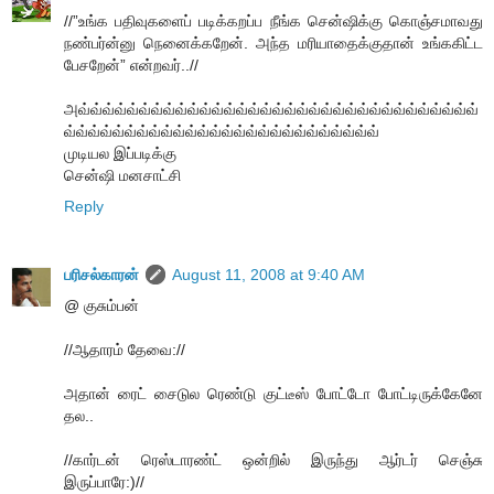
//”உங்க பதிவுகளைப் படிக்கறப்ப நீங்க சென்ஷிக்கு கொஞ்சமாவது
நண்பர்ன்னு நெனைக்கறேன். அந்த மரியாதைக்குதான் உங்ககிட்ட
பேசறேன்” என்றவர்..//
அவ்வ்வ்வ்வ்வ்வ்வ்வ்வ்வ்வ்வ்வ்வ்வ்வ்வ்வ்வ்வ்வ்வ்வ்வ்வ்வ்வ்வ்வ்வ்வ்வ்
வ்வ்வ்வ்வ்வ்வ்வ்வ்வ்வ்வ்வ்வ்வ்வ்வ்வ்வ்வ்வ்வ்வ்வ்வ்வ்
முடியல இப்படிக்கு
சென்ஷி மனசாட்சி
Reply
பரிசல்காரன்
August 11, 2008 at 9:40 AM
@ குசும்பன்
//ஆதாரம் தேவை://
அதான் ரைட் சைடுல ரெண்டு குட்டீஸ் போட்டோ போட்டிருக்கேனே
தல..
//கார்டன் ரெஸ்டாரண்ட் ஒன்றில் இருந்து ஆர்டர் செஞ்சு
இருப்பாரே:)//