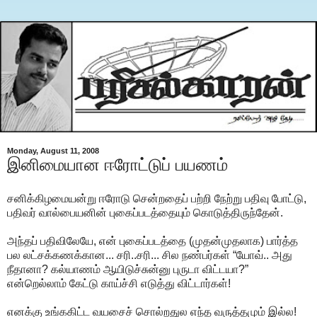
Monday, August 11, 2008
இனிமையான ஈரோட்டுப் பயணம்
சனிக்கிழமையன்று ஈரோடு சென்றதைப் பற்றி நேற்று பதிவு போட்டு,
பதிவர் வால்பையனின் புகைப்படத்தையும் கொடுத்திருந்தேன்.
அந்தப் பதிவிலேயே, என் புகைப்படத்தை (முதன்முதலாக) பார்த்த
பல லட்சக்கணக்கான... சரி..சரி... சில நண்பர்கள் “யோவ்.. அது
நீதானா? கல்யாணம் ஆயிடுச்சுன்னு புருடா விட்டயா?”
என்றெல்லாம் கேட்டு காய்ச்சி எடுத்து விட்டார்கள்!
எனக்கு உங்ககிட்ட வயசைச் சொல்றதுல எந்த வருத்தமும் இல்ல!