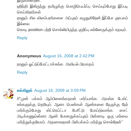
இருக்கின்றன.
ஹிந்தி இலிருந்து தமிழுக்கு மொழிபெயர்ப்பு செய்யும்போது இப்படி
செய்கிறார்கள்
நானும் சில விளம்பரங்களை அப்புறம் எழுதுகிறேன்.இப்போ ஞாபகம்
இல்லை.
கொடி position பற்றி சொல்லியிருந்த குறிப்பு எல்லோருக்கும் உதவும்.
Reply
Anonymous
August 16, 2008 at 2:42 PM
நானும் ஓட்டுப்போட்டாச்சுங்க. அவியல் பிரமாதம்
Reply
லக்கிலுக்
August 16, 2008 at 3:09 PM
//“முன் பக்கம் ஆம்பிளைங்கதான் பார்ப்பாங்க. அவங்க டேஸ்ட்
உங்களுக்கு தெரியும். ஆனா பெண்கள் ஆண்களை நேருக்கு நேர்
பார்க்கும்போது ஸ்ட்ரெய்ட்டா பேசீட்டு போய்டுவாங்க. சைட்
அடிக்கணும்ன்னா ஆண் போனதுக்கப்புறம் பின்னாடி ஒரு பார்வை
பார்த்துக்குவோம். அதனாலதான் பின்பக்கம் பார்த்து சொல்றேன்”