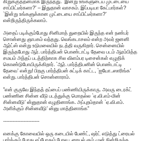
கிறுக்குத்தனமாக இருந்தது. `இன்று உங்களுடைய முட்டையை
சாப்பிட்டீர்களா?’ – இதுதான் வாசகம். இப்படியா கேட்பார்கள்?
`இன்று உங்களுக்கான முட்டையை சாப்பிட்டீர்களா?’
என்றிருந்திருக்கலாம்.
அதைப் படிக்கும்போது சினிமாத் துறையில் இருந்த என் நண்பர்
சொன்னது ஞாபகம் வந்தது. வெங்கடாசலம் என்ற அவர் ஜனனி
ஆர்ட்ஸ் என்று உடுமலையில் நடத்தி வருகிறார். சென்னையில்
இருந்தபோது ஆர். பார்த்திபன் பொண்டாட்டி தேவை படம் ஆரம்பித்த
சமயம் அந்தப் படத்திற்காக சில விளம்பர டிசைன்கள் எழுதிக்
கொண்டுபோயிருக்கிறார். `ஆர். பார்த்திபனின் பொண்டாட்டி
தேவை’ என்று! பிறகு பார்த்திபன் சுட்டிக் காட்ட, `ஐயோ..ஸாரிங்க’
என்று. பார்த்திபன் சொன்னாராம்.
”என் குருவே இந்தத் தப்பைப் பண்ணியிருக்காரு. அவரு டைரக்ட்
பண்ணின சின்ன வீடு படத்துக்கு மொதல்ல `ஏ.வி.எம்-மின்
சின்னவீடு’ ன்னுதான் எழுதினாங்க. அப்புறம்தான் `ஏ.வி.எம்.
அளிக்கும் சின்னவீடு’ ன்னு மாத்தினாங்க”
-----------------------
எனக்கு கோவையில் ஒரு கடையில் பேண்ட், ஷர்ட் எடுத்து ட்ரையல்
பார்க்கும் போது எப்போதும் போல டரையல் ரூம் முன் நின்றிருந்த