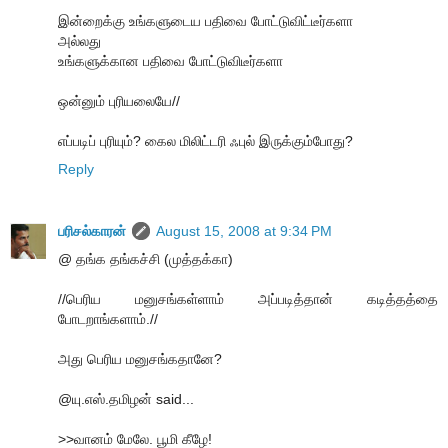
இன்றைக்கு உங்களுடைய பதிவை போட்டுவிட்டீர்களா
அல்லது
உங்களுக்கான பதிவை போட்டுவிடீர்களா
ஒன்னும் புரியலையே//
எப்படிப் புரியும்? கைல மிலிட்டரி ஃபுல் இருக்கும்போது?
Reply
பரிசல்காரன்
August 15, 2008 at 9:34 PM
@ தங்க தங்கச்சி (முத்தக்கா)
//பெரிய மனுசங்கள்ளாம் அப்படித்தான் கடித்தத்தை
போடறாங்களாம்.//
அது பெரிய மனுசங்கதானே?
@யு.எஸ்.தமிழன் said...
>>வானம் மேலே. பூமி கீழே!