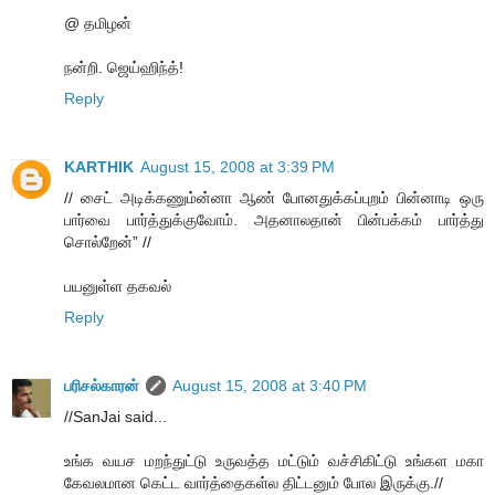
@ தமிழன்
நன்றி. ஜெய்ஹிந்த்!
Reply
KARTHIK
August 15, 2008 at 3:39 PM
// சைட் அடிக்கணும்ன்னா ஆண் போனதுக்கப்புறம் பின்னாடி ஒரு
பார்வை பார்த்துக்குவோம். அதனாலதான் பின்பக்கம் பார்த்து
சொல்றேன்” //
பயனுள்ள தகவல்
Reply
பரிசல்காரன்
August 15, 2008 at 3:40 PM
//SanJai said...
உங்க வயச மறந்துட்டு உருவத்த மட்டும் வச்சிகிட்டு உங்கள மகா
கேவலமான கெட்ட வார்த்தைகள்ல திட்டனும் போல இருக்கு.//