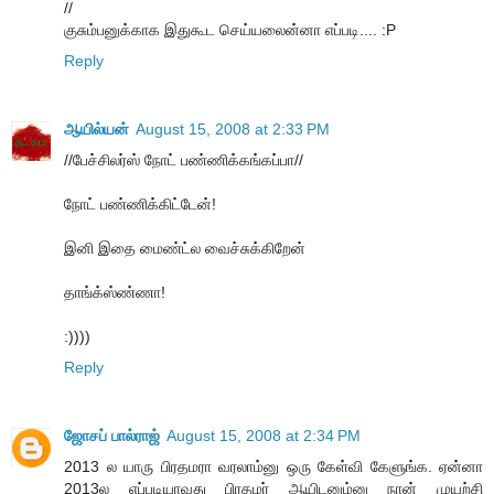
//
குசும்பனுக்காக இதுகூட செய்யலைன்னா எப்படி.... :P
Reply
ஆயில்யன்
August 15, 2008 at 2:33 PM
//பேச்சிலர்ஸ் நோட் பண்ணிக்கங்கப்பா//
நோட் பண்ணிக்கிட்டேன்!
இனி இதை மைண்ட்ல வைச்சுக்கிறேன்
தாங்க்ஸ்ண்ணா!
:))))
Reply
ஜோசப் பால்ராஜ்
August 15, 2008 at 2:34 PM
2013 ல யாரு பிரதமரா வரலாம்னு ஒரு கேள்வி கேளுங்க. ஏன்னா
2013ல எப்படியாவது பிரதமர் ஆயிடனும்னு நான் முயற்சி