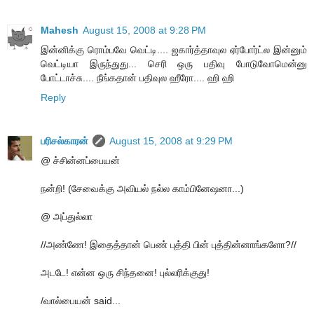
Mahesh
August 15, 2008 at 9:28 PM
இன்னிக்கு ரொம்பவே வெட்டி.... ஜகார்த்தாவுல ஏர்போர்ட்ல இன்னும்
வெட்டியா இருந்துது... செரி ஒரு பதிவு போடுவோமென்னு
போட்டாச்சு.... நீங்கதான் பதிவுல ஹீரோ.... ஹி ஹி
Reply
பரிசல்காரன்
August 15, 2008 at 9:29 PM
@ ச்சின்னப்பையன்
நன்றி! (சேவைக்கு அவியல் நல்ல காம்பினேஷனா...)
@ அப்துல்லா
//அண்ணே! இதைத்தான் பெண் புத்தி பின் புத்தின்னாங்களோ?//
அடடே! என்ன ஒரு சிந்தனை! புல்லரிக்குது!
/வால்பையன் said...