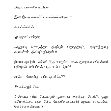
//நோட் பண்ணிக்கிட்டேன்!
இனி இதை மைண்ட்ல வைச்சுக்கிறேன் //
அவ்வ்வ்வ்வ்வ்
@ ஜோசப் பால்ராஜ்
//ஆதரவு கொடுத்தா திருப்பூர் தொகுதியும், ஜவுளித்துறை
அமைச்சர் பதிவியும் தர்றேன்.//
நிஜமா முயற்சி பண்ணி பிரதமராகுங்க. எங்க குறைகளையெல்லாம்
பதிவுலயே பகிரங்கக் கடிதமா போடறோம்!
ஹலோ.. சோசப்பூ.. எங்க ஓடறீங்க??
@ மங்களூர் சிவா
அதெப்படி எங்க போனாலும் முன்னாடி இருக்கற ரெண்டு மூணு
கமெண்ட்டை உங்க பேர்ல போட்டுக்கறமாதிரி எதுனா சாஃப்ட்வேர்
வெச்சிருக்கீங்களா?