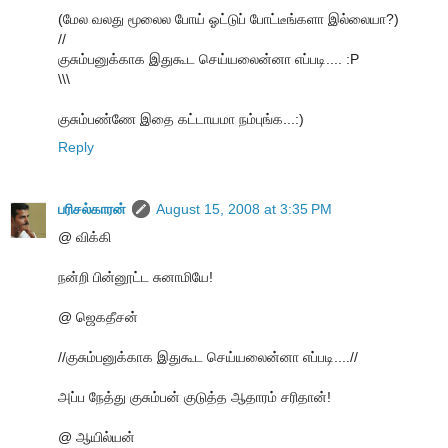
(மேல வலது மூலைல போய் ஓட்டுப் போட்டீங்களா இல்லையா?)
//
குசும்பனுக்காக இதுகூட செய்யலைன்னா எப்படி.... :P
\\\
குசும்பண்ணே இதை கட்டாயமா நம்புங்க...:)
Reply
பரிசல்காரன்
August 15, 2008 at 3:35 PM
@ விக்கி
நன்றி பின்னூட்ட சுனாமியே!
@ ஜெகதீசன்
//குசும்பனுக்காக இதுகூட செய்யலைன்னா எப்படி....//
அப்ப நேத்து குசும்பன் குடுத்த ஆதாரம் சரிதான்!
@ ஆயில்யன்