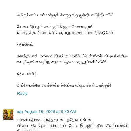
அதெல்லாம் டாஸ்மாக்குக் போறதுக்கு முந்தியா பிந்தியா?//
போனா அப்புறம் எனக்கு 25 ரூபா செலவாகும்!
(சரக்குக்கு அல்ல.. விளக்குமாறு வாங்க. பழசு பிஞ்சுடுமே!)
@ மகேஷ்
எனக்கு என் மகளை விளம்பர உலகில் (டெக்னிகல் விஷயங்களில்-
டைரக்‌ஷன் வரை!)நுழைக்க ஆசை. எழுதுங்கள் ப்ளீஸ்!
@ கயல்விழி
ஆம்! எனக்கே பல ச்சின்னச்சின்ன விஷயங்கள் மறக்கும்!
Reply
பாபு
August 16, 2008 at 9:20 AM
உங்கள் பதிவை பார்த்தவுடன் சந்தோசபட்டேன்.
நீங்கள் சொல்லும் விளம்பரம் போல் இன்னும் சில விளம்பரங்கள்