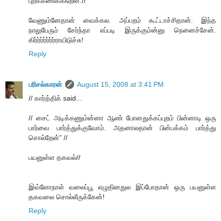
புறக்கணிக்கிறேன்.//
வேணும்னேதான் வைக்கல. அப்பறம் கூட்டாச்சிதான். இந்த
நாலுபேரும் சேர்ந்தா எப்படி இருக்கும்ன்னு நெனைச்சேன்.
கிர்ர்ர்ர்ர்ர்ர்ராயிடுச்சு!
Reply
பரிசல்காரன்
August 15, 2008 at 3:41 PM
// கார்த்திக் said...
// சைட் அடிக்கணும்ன்னா ஆண் போனதுக்கப்புறம் பின்னாடி ஒரு
பார்வை பார்த்துக்குவோம். அதனாலதான் பின்பக்கம் பார்த்து
சொல்றேன்” //
பயனுள்ள தகவல்//
இவ்ளோநாள் வலைப்பூ எழுதினதுல இப்போதான் ஒரு பயனுள்ள
தகவலை சொல்லீருக்கேன்!
Reply