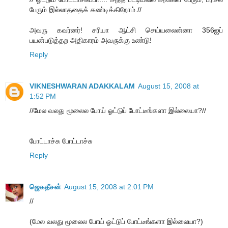
பேரும் இல்லாததைக் கண்டிக்கிறோம்.//
அவரு கவர்னர்! சரியா ஆட்சி செய்யலைன்னா 356ஐப்
பயன்படுத்தற அதிகாரம் அவருக்கு உண்டு!
Reply
VIKNESHWARAN ADAKKALAM
August 15, 2008 at
1:52 PM
//மேல வலது மூலைல போய் ஓட்டுப் போட்டீங்களா இல்லையா?//
போட்டாச்சு போட்டாச்சு
Reply
ஜெகதீசன்
August 15, 2008 at 2:01 PM
//
(மேல வலது மூலைல போய் ஓட்டுப் போட்டீங்களா இல்லையா?)