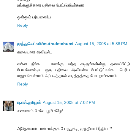
உங்களுக்கான பதிவை போட்டுவிடீர்களா
ஒன்னும் புரியலையே
Reply
முத்துலெட்சுமி/muthuletchumi
August 15, 2008 at 5:38 PM
சுவையான அவியல்..
என்ன நீங்க .. எனக்கு வந்த கடிதங்கள்ன்னு தலைப்பிட்டு
போடவேண்டிய ஒரு பதிவை அவியல்ல போட்டுட்டீங்க.. பெரிய
மனுசங்கள்ளாம் அப்படித்தான் கடித்தத்தை போடறாங்களாம்..
Reply
யு.எஸ்.தமிழன்
August 15, 2008 at 7:02 PM
>>வானம் மேலே. பூமி கீழே!
அதெல்லாம் டாஸ்மாக்குக் போறதுக்கு முந்தியா பிந்தியா?