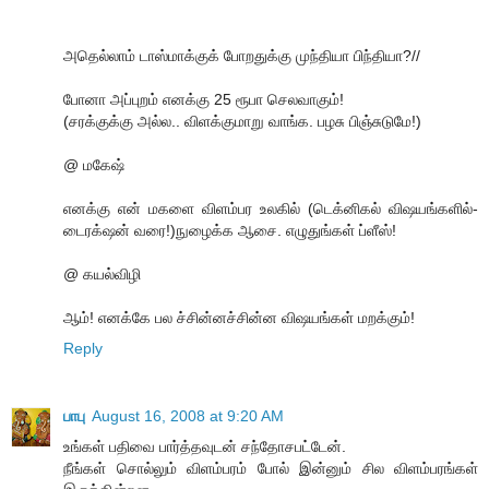
அதெல்லாம் டாஸ்மாக்குக் போறதுக்கு முந்தியா பிந்தியா?//
போனா அப்புறம் எனக்கு 25 ரூபா செலவாகும்!
(சரக்குக்கு அல்ல.. விளக்குமாறு வாங்க. பழசு பிஞ்சுடுமே!)
@ மகேஷ்
எனக்கு என் மகளை விளம்பர உலகில் (டெக்னிகல் விஷயங்களில்-
டைரக்‌ஷன் வரை!)நுழைக்க ஆசை. எழுதுங்கள் ப்ளீஸ்!
@ கயல்விழி
ஆம்! எனக்கே பல ச்சின்னச்சின்ன விஷயங்கள் மறக்கும்!
Reply
பாபு
August 16, 2008 at 9:20 AM
உங்கள் பதிவை பார்த்தவுடன் சந்தோசபட்டேன்.
நீங்கள் சொல்லும் விளம்பரம் போல் இன்னும் சில விளம்பரங்கள்