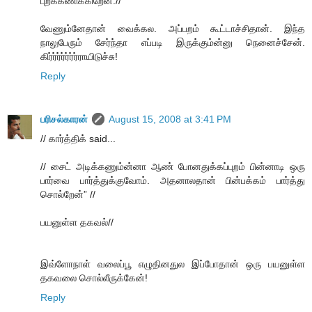
புறக்கணிக்கிறேன்.//
வேணும்னேதான் வைக்கல. அப்பறம் கூட்டாச்சிதான். இந்த
நாலுபேரும் சேர்ந்தா எப்படி இருக்கும்ன்னு நெனைச்சேன்.
கிர்ர்ர்ர்ர்ர்ர்ராயிடுச்சு!
Reply
பரிசல்காரன்
August 15, 2008 at 3:41 PM
// கார்த்திக் said...
// சைட் அடிக்கணும்ன்னா ஆண் போனதுக்கப்புறம் பின்னாடி ஒரு
பார்வை பார்த்துக்குவோம். அதனாலதான் பின்பக்கம் பார்த்து
சொல்றேன்” //
பயனுள்ள தகவல்//
இவ்ளோநாள் வலைப்பூ எழுதினதுல இப்போதான் ஒரு பயனுள்ள
தகவலை சொல்லீருக்கேன்!
Reply