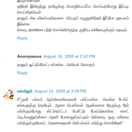
இருக்கின்றன.
ஹிந்தி இலிருந்து தமிழுக்கு மொழிபெயர்ப்பு செய்யும்போது இப்படி
செய்கிறார்கள்
நானும் சில விளம்பரங்களை அப்புறம் எழுதுகிறேன்.இப்போ ஞாபகம்
இல்லை.
கொடி position பற்றி சொல்லியிருந்த குறிப்பு எல்லோருக்கும் உதவும்.
Reply
Anonymous
August 16, 2008 at 2:42 PM
நானும் ஓட்டுப்போட்டாச்சுங்க. அவியல் பிரமாதம்
Reply
லக்கிலுக்
August 16, 2008 at 3:09 PM
//“முன் பக்கம் ஆம்பிளைங்கதான் பார்ப்பாங்க. அவங்க டேஸ்ட்
உங்களுக்கு தெரியும். ஆனா பெண்கள் ஆண்களை நேருக்கு நேர்
பார்க்கும்போது ஸ்ட்ரெய்ட்டா பேசீட்டு போய்டுவாங்க. சைட்
அடிக்கணும்ன்னா ஆண் போனதுக்கப்புறம் பின்னாடி ஒரு பார்வை
பார்த்துக்குவோம். அதனாலதான் பின்பக்கம் பார்த்து சொல்றேன்”