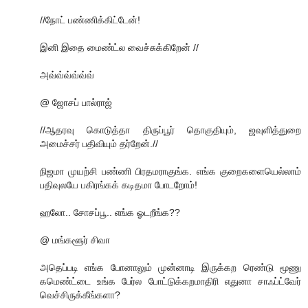
//நோட் பண்ணிக்கிட்டேன்!
இனி இதை மைண்ட்ல வைச்சுக்கிறேன் //
அவ்வ்வ்வ்வ்வ்
@ ஜோசப் பால்ராஜ்
//ஆதரவு கொடுத்தா திருப்பூர் தொகுதியும், ஜவுளித்துறை
அமைச்சர் பதிவியும் தர்றேன்.//
நிஜமா முயற்சி பண்ணி பிரதமராகுங்க. எங்க குறைகளையெல்லாம்
பதிவுலயே பகிரங்கக் கடிதமா போடறோம்!
ஹலோ.. சோசப்பூ.. எங்க ஓடறீங்க??
@ மங்களூர் சிவா
அதெப்படி எங்க போனாலும் முன்னாடி இருக்கற ரெண்டு மூணு
கமெண்ட்டை உங்க பேர்ல போட்டுக்கறமாதிரி எதுனா சாஃப்ட்வேர்
வெச்சிருக்கீங்களா?