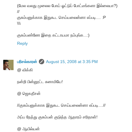
(மேல வலது மூலைல போய் ஓட்டுப் போட்டீங்களா இல்லையா?)
//
குசும்பனுக்காக இதுகூட செய்யலைன்னா எப்படி.... :P
\\\
குசும்பண்ணே இதை கட்டாயமா நம்புங்க...:)
Reply
பரிசல்காரன்
August 15, 2008 at 3:35 PM
@ விக்கி
நன்றி பின்னூட்ட சுனாமியே!
@ ஜெகதீசன்
//குசும்பனுக்காக இதுகூட செய்யலைன்னா எப்படி....//
அப்ப நேத்து குசும்பன் குடுத்த ஆதாரம் சரிதான்!
@ ஆயில்யன்