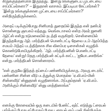
கிறுக்குத்தனமாக இருந்தது. `இன்று உங்களுடைய முட்டையை
சாப்பிட்டீர்களா?’ – இதுதான் வாசகம். இப்படியா கேட்பார்கள்?
`இன்று உங்களுக்கான முட்டையை சாப்பிட்டீர்களா?’
என்றிருந்திருக்கலாம்.
அதைப் படிக்கும்போது சினிமாத் துறையில் இருந்த என் நண்பர்
சொன்னது ஞாபகம் வந்தது. வெங்கடாசலம் என்ற அவர் ஜனனி
ஆர்ட்ஸ் என்று உடுமலையில் நடத்தி வருகிறார். சென்னையில்
இருந்தபோது ஆர். பார்த்திபன் பொண்டாட்டி தேவை படம் ஆரம்பித்த
சமயம் அந்தப் படத்திற்காக சில விளம்பர டிசைன்கள் எழுதிக்
கொண்டுபோயிருக்கிறார். `ஆர். பார்த்திபனின் பொண்டாட்டி
தேவை’ என்று! பிறகு பார்த்திபன் சுட்டிக் காட்ட, `ஐயோ..ஸாரிங்க’
என்று. பார்த்திபன் சொன்னாராம்.
”என் குருவே இந்தத் தப்பைப் பண்ணியிருக்காரு. அவரு டைரக்ட்
பண்ணின சின்ன வீடு படத்துக்கு மொதல்ல `ஏ.வி.எம்-மின்
சின்னவீடு’ ன்னுதான் எழுதினாங்க. அப்புறம்தான் `ஏ.வி.எம்.
அளிக்கும் சின்னவீடு’ ன்னு மாத்தினாங்க”
-----------------------
எனக்கு கோவையில் ஒரு கடையில் பேண்ட், ஷர்ட் எடுத்து ட்ரையல்
பார்க்கும் போது எப்போதும் போல டரையல் ரூம் முன் நின்றிருந்த