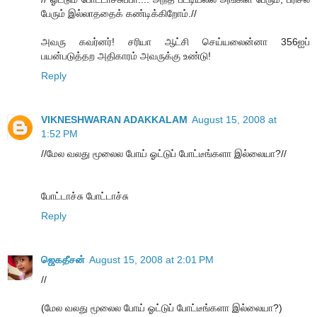
பேரும் இல்லாததைக் கண்டிக்கிறோம்.//
அவரு கவர்னர்! சரியா ஆட்சி செய்யலைன்னா 356ஐப்
பயன்படுத்தற அதிகாரம் அவருக்கு உண்டு!
Reply
VIKNESHWARAN ADAKKALAM
August 15, 2008 at
1:52 PM
//மேல வலது மூலைல போய் ஓட்டுப் போட்டீங்களா இல்லையா?//
போட்டாச்சு போட்டாச்சு
Reply
ஜெகதீசன்
August 15, 2008 at 2:01 PM
//
(மேல வலது மூலைல போய் ஓட்டுப் போட்டீங்களா இல்லையா?)