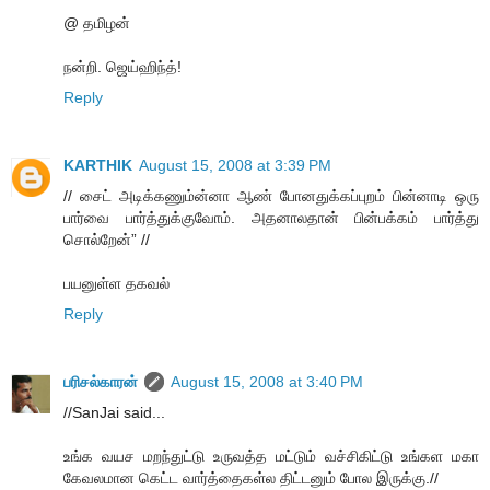
@ தமிழன்
நன்றி. ஜெய்ஹிந்த்!
Reply
KARTHIK
August 15, 2008 at 3:39 PM
// சைட் அடிக்கணும்ன்னா ஆண் போனதுக்கப்புறம் பின்னாடி ஒரு
பார்வை பார்த்துக்குவோம். அதனாலதான் பின்பக்கம் பார்த்து
சொல்றேன்” //
பயனுள்ள தகவல்
Reply
பரிசல்காரன்
August 15, 2008 at 3:40 PM
//SanJai said...
உங்க வயச மறந்துட்டு உருவத்த மட்டும் வச்சிகிட்டு உங்கள மகா
கேவலமான கெட்ட வார்த்தைகள்ல திட்டனும் போல இருக்கு.//