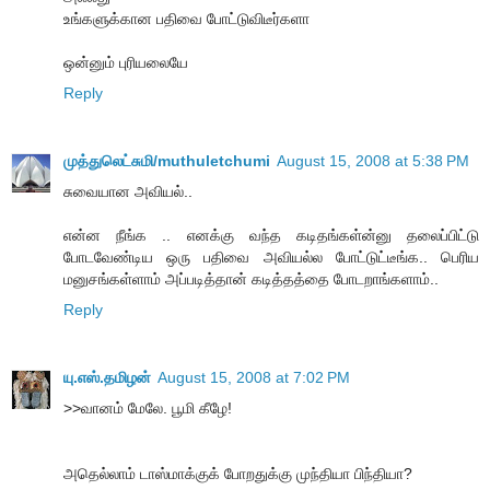
உங்களுக்கான பதிவை போட்டுவிடீர்களா
ஒன்னும் புரியலையே
Reply
முத்துலெட்சுமி/muthuletchumi
August 15, 2008 at 5:38 PM
சுவையான அவியல்..
என்ன நீங்க .. எனக்கு வந்த கடிதங்கள்ன்னு தலைப்பிட்டு
போடவேண்டிய ஒரு பதிவை அவியல்ல போட்டுட்டீங்க.. பெரிய
மனுசங்கள்ளாம் அப்படித்தான் கடித்தத்தை போடறாங்களாம்..
Reply
யு.எஸ்.தமிழன்
August 15, 2008 at 7:02 PM
>>வானம் மேலே. பூமி கீழே!
அதெல்லாம் டாஸ்மாக்குக் போறதுக்கு முந்தியா பிந்தியா?