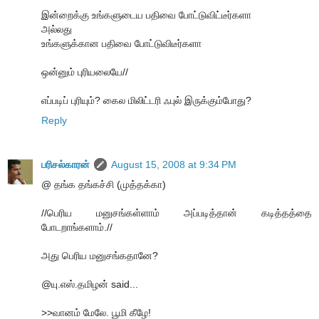
இன்றைக்கு உங்களுடைய பதிவை போட்டுவிட்டீர்களா
அல்லது
உங்களுக்கான பதிவை போட்டுவிடீர்களா
ஒன்னும் புரியலையே//
எப்படிப் புரியும்? கைல மிலிட்டரி ஃபுல் இருக்கும்போது?
Reply
பரிசல்காரன்
August 15, 2008 at 9:34 PM
@ தங்க தங்கச்சி (முத்தக்கா)
//பெரிய மனுசங்கள்ளாம் அப்படித்தான் கடித்தத்தை
போடறாங்களாம்.//
அது பெரிய மனுசங்கதானே?
@யு.எஸ்.தமிழன் said...
>>வானம் மேலே. பூமி கீழே!