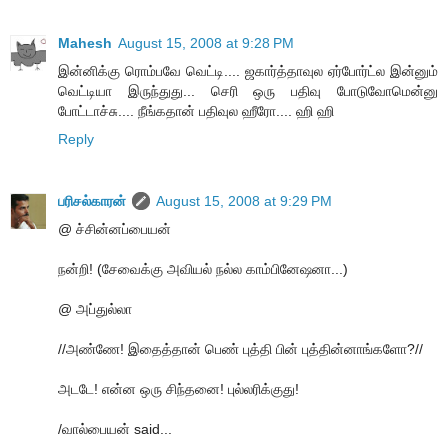
Mahesh
August 15, 2008 at 9:28 PM
இன்னிக்கு ரொம்பவே வெட்டி.... ஜகார்த்தாவுல ஏர்போர்ட்ல இன்னும்
வெட்டியா இருந்துது... செரி ஒரு பதிவு போடுவோமென்னு
போட்டாச்சு.... நீங்கதான் பதிவுல ஹீரோ.... ஹி ஹி
Reply
பரிசல்காரன்
August 15, 2008 at 9:29 PM
@ ச்சின்னப்பையன்
நன்றி! (சேவைக்கு அவியல் நல்ல காம்பினேஷனா...)
@ அப்துல்லா
//அண்ணே! இதைத்தான் பெண் புத்தி பின் புத்தின்னாங்களோ?//
அடடே! என்ன ஒரு சிந்தனை! புல்லரிக்குது!
/வால்பையன் said...