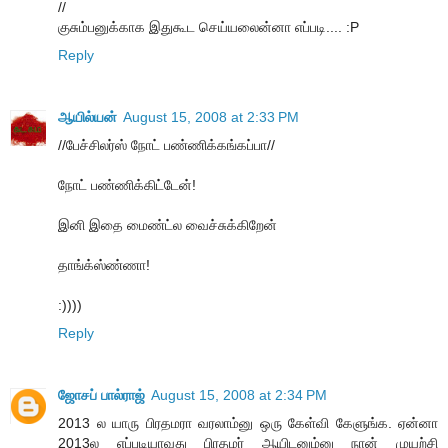
//
குசும்பனுக்காக இதுகூட செய்யலைன்னா எப்படி.... :P
Reply
ஆயில்யன்
August 15, 2008 at 2:33 PM
//பேச்சிலர்ஸ் நோட் பண்ணிக்கங்கப்பா//
நோட் பண்ணிக்கிட்டேன்!
இனி இதை மைண்ட்ல வைச்சுக்கிறேன்
தாங்க்ஸ்ண்ணா!
:))))
Reply
ஜோசப் பால்ராஜ்
August 15, 2008 at 2:34 PM
2013 ல யாரு பிரதமரா வரலாம்னு ஒரு கேள்வி கேளுங்க. ஏன்னா
2013ல எப்படியாவது பிரதமர் ஆயிடனும்னு நான் முயற்சி