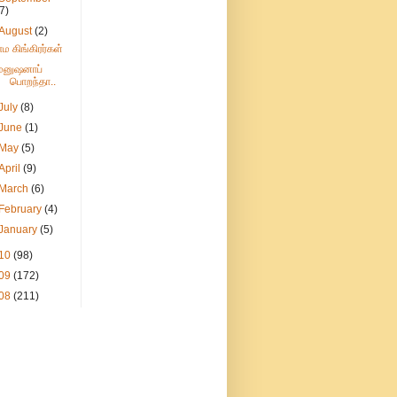
(7)
August
(2)
எம கிங்கிரர்கள்
மனுஷனாப்
பொறந்தா..
July
(8)
June
(1)
May
(5)
April
(9)
March
(6)
February
(4)
January
(5)
10
(98)
09
(172)
08
(211)