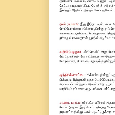
குமிவான். பின்னாடி வண்டி வருதா.. ஆ
கேட்டா எமதர்மன்கிட்ட சொல்லி, இந்தச்
இன்னும் அதிகப்படுத்தச் சொல்லுவேன்.
திடீர் ராமசாமி:
இது இந்த டவுன் பஸ் & 
ரோட்டோரம்லாம் இல்லாம திடீர்னு நடு ரோ
கவலைப்படறதில்லை. பொறுமையா நிறுத்தி
நிக்கற பிரகஸ்பதிகள் ஹார்ன் அடிச்சே சா
வழிவிடு முருகா:
ஃப்ரீ லெஃப்ட்-ன்னு போ
போட்டிருக்கும். நேரா நிக்கறவனையெல்லா
போறவனை, போக விடாதபடிக்கு நின்னுக்
முந்திரிக்கொட்டை:
சிக்னல்ல நின்னுட்டி
பின்னாடி நின்னுட்டு கதற ஆரம்பிப்பா
அவனைப் பார்த்தா - அவன் ஏதோ பூரா ட்ர
மாதிரியும் நம்மளை ஒரு பார்வை பார்ப்பான
சவுண்ட் பார்ட்டி:
உச்சபட்ச எரிச்சல் இதா
போய்ட்டுதான் இருப்போம். திடீர்னு பின்
நடுரோட்ல நின்னு செஸ் ஆடீட்டிருக்கற மாத