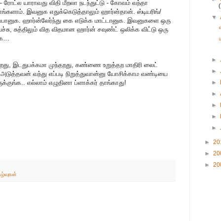
ரோட்ல யாராவது விதி மீறலா நடந்துட்டு - கோவம் வந்தா
ங்களாம். இவனுக எதுக்கெடுத்தாலும் ஹார்ன்தான். ஸ்டியரிங்/
▼
டுப்பானுக. ஹார்ன்லேர்ந்து கை எடுக்க மாட்டானுக. இவனுகளை ஒரு
ச்சு, சுத்திலும் வித விதமான ஹார்ன் சவுண்ட் ஒலிக்க விட்டு ஒரு
ங்க…
►
தறது, இடதுபக்கமா முந்தறது, கண்ணை உறுத்தற மாதிரி லைட்
►
, அடுத்தவன் வந்து எப்படி நிறுத்துவான்னு யோசிக்காம வண்டியை
்குங்க.. எல்லாம் எழுதினா ப்ளாக்கர் தாங்காது!
►
►
►
►
►
►
20
►
20
►
20
கழ்வுகள்