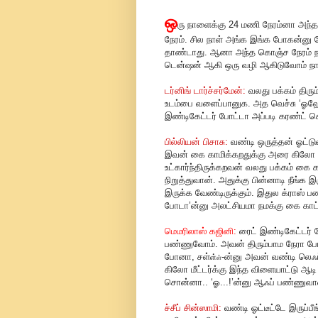
ஒ
ரு நாளைக்கு 24 மணி நேரம்னா அந்
நேரம். சில நாள் அங்க இங்க போகன்னு
தாண்டாது. ஆனா அந்த கொஞ்ச நேரம் ந
டென்ஷன் ஆகி ஒரு வழி ஆகிடுவோம் நா
டர்னிங் டார்ச்சர்மேன்:
வலது பக்கம் திரு
உடம்பை வளைப்பானுக. அத வெச்சு ‘ஓஹோ..
இண்டிகேட்டர் போட்டா அப்படி கரண்ட் 
பில்லியன் பிசாசு:
வண்டி ஒருத்தன் ஓட்டுவ
இவன் கை காமிக்கறதுக்கு அரை கிலோ மீட
உட்கார்ந்திருக்கறவன் வலது பக்கம் கை 
நிறுத்துவான். அதுக்கு பின்னாடி நீங்க
இருக்க வேண்டிருக்கும். இதுல க்ராஸ
போடா’ன்னு அலட்சியமா நமக்கு கை காட்ட
மெமரிலாஸ் கஜினி:
ரைட் இண்டிகேட்டர் போ
பண்ணுவோம். அவன் திரும்பாம நேரா போ
போனா, சள்
-ன்னு அவன் வண்டி லெஃப்
ள்
ள்
கிலோ மீட்டர்க்கு இந்த விளையாட்டு ஆடி
சொன்னா.. ‘ஓ...!’ன்னு ஆஃப் பண்ணுவா
ச்சீப் சின்ஸாமி:
வண்டி ஓட்டீட்டே இருப்ப