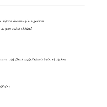
ை எடு்ககாமல் வண்டி ஓட்டி வருவார்கள்..
 பல முறை பதறியிருக்கிறேன்.
ிகளை பற்றி நீங்கள் எழுதியதெல்லாம் ரொம்ப சரி.அடிக்கடி
ரியும் //