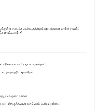
ுக்குள்ள அடைச்சு வெச்சு, சுத்திலும் வித விதமான ஹார்ன் சவுண்ட்
ட்க வைக்கணும். //
ை எடு்ககாமல் வண்டி ஓட்டி வருவார்கள்..
 பல முறை பதறியிருக்கிறேன்.
ிதமும் அருமை நண்பா.
ில் பார்திருக்கிறேன் பேசும் வாய்ப்பு ஏற்படவில்லை.