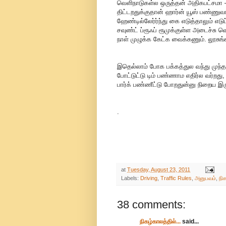
வெளிநாடுகள்ல ஒருத்தன் அதிகபட்சமா – 
திட்டறதுக்குதான் ஹார்ன் யூஸ் பண்ணுவா
ஹேண்டில்லேர்ர்ந்து கை எடுத்தாலும் எ
சவுண்ட் ப்ரூஃப் ரூமுக்குள்ள அடைச்சு வெ
நாள் முழுக்க கேட்க வைக்கணும். லூசு
இதெல்லாம் போக பக்கத்துல வந்து முந்
போட்டுட்டு டிம் பண்ணாம எதிர்ல வர்றது
பார்க் பண்ணீட்டு போறதுன்னு நிறைய இருக
.
at
Tuesday, August 23, 2011
Labels:
Driving
,
Traffic Rules
,
அனுபவம்
,
நி
38 comments:
நிகழ்காலத்தில்...
said...