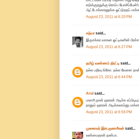
எடுக்குறதுக்கு ரொம்ப யோசிப்பேன்
ஆட்டோக்காரனுங்க ஓட்டுறதப் பாக்
August 23, 2011 at 6:20 PM
சத்யா
said...
இருசக்கர வாகன ஓட்டிகளின் பிரச
August 23, 2011 at 6:27 PM
தமிழ் வண்ணம் திரட்டி
said...
நல்ல பதிவு ங்கோ. நல்ல வேளை நான
August 23, 2011 at 6:44 PM
Arul
said...
பாஸூ,நான் ஹாரன் அடிச்சு எப்பிடிய
நானும் ஹாரன் அடிக்கலாம்னு பாக்கற
August 23, 2011 at 6:56 PM
முனைவர் இரா.குணசீலன்
said...
உண்மைதான் நண்பா.