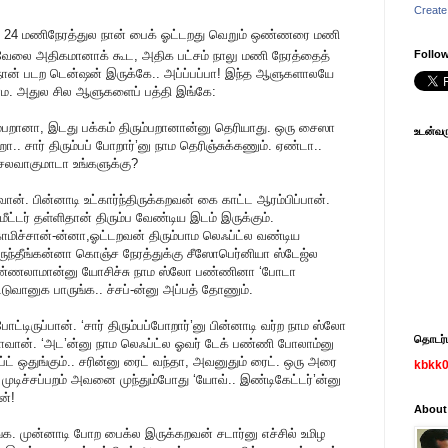
Create
த 24 மணிநேரத்துல நான் பைக் ஓட்டறது வெறும் ஒண்ணரை மணி
 வேலை அதிகமானாக் கூட, அதிக பட்சம் நாலு மணி நேரத்தைத்
Follow
ான் படற டென்ஷன் இருக்கே.. அப்ப்பப்பா! இந்த ஆளுகளாலயே
ம. அதுல சில ஆளுகளைப் பத்தி இங்கே:
ம்பறானா, இடது பக்கம் திரும்பறானான்னு தெரியாது. ஒரு சைஸா
உடன்வரு
 சார் திரும்பப் போறார்’னு நாம தெரிஞ்சுக்கணும். ஏண்டா..
செலவாகுமாடா உங்களுக்கு?
ான். பின்னாடி உட்கார்ந்திருக்கறவன் கை காட்ட ஆரம்பிப்பான்.
்டர் தள்ளிதான் திரும்ப வேண்டிய இடம் இருக்கும்.
காமிச்சான்-ன்னா,ஓட்டறவன் திரும்பாம லெஃப்ட்ல வண்டிய
 இருந்தீங்கன்னா கொஞ்ச நேரத்துக்கு சீஸோபெர்னியா ஸ்டேஜ்ல
் பண்ணலாமான்னு யோசிச்சு நாம ஸ்லோ பண்ணினா ‘போடா
ுவானுக பாருங்க.. ச்சப்-ன்னு அப்பத் தோணும்.
ட்டிருப்பான். ‘சார் திரும்பப்போறார்’னு பின்னாடி வர்ற நாம ஸ்லோ
தொடர்பு
வான். ‘அட’ன்னு நாம லெஃப்ட்ல ஓவர் டேக் பண்ணி போலாம்னு
ட் ஒதுங்கும்.. சரின்னு ரைட் வந்தா, அவனுதும் ரைட். ஒரு அரை
kbkk
 முடிச்சப்பறம் அவனை முந்தும்போது ‘யோவ்.. இண்டிகேட்டர்’ன்னு
ன்!
About
ீங்க. முன்னாடி போற பைக்ல இருக்கறவன் சடார்னு எச்சில் உமிழ