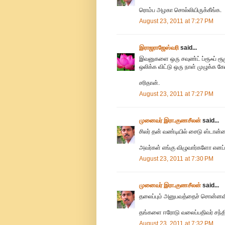
ரொம்ப அழகா சொல்லியிருக்கீங்க.
August 23, 2011 at 7:27 PM
இராஜராஜேஸ்வரி
said...
இவனுகளை ஒரு சவுண்ட் ப்ரூஃப் ரூம
ஒலிக்க விட்டு ஒரு நாள் முழுக்க கே
சரிதான்.
August 23, 2011 at 7:27 PM
முனைவர் இரா.குணசீலன்
said...
சிலர் தன் வண்டியில் சைடு ஸ்டான்ட
அவர்கள் எங்கு விழுவார்களோ எனப்
August 23, 2011 at 7:30 PM
முனைவர் இரா.குணசீலன்
said...
தலைப்பும் அனுபவத்தைச் சொன்னவ
தங்களை ஈரோடு வலைப்பதிவர் சந்திப்ப
August 23, 2011 at 7:32 PM