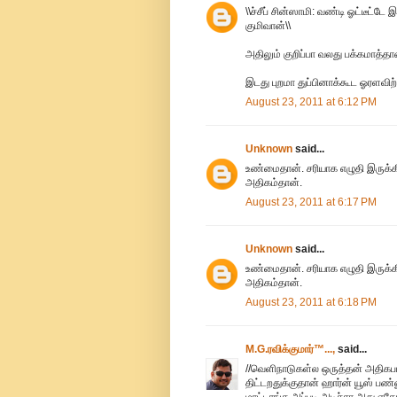
\\ச்சீப் சின்ஸாமி: வண்டி ஓட்டீட்ட
குமிவான்\\
அதிலும் குறிப்பா வலது பக்கமாத்தான்
இடது புறமா துப்பினாக்கூட ஓரளவிற்க
August 23, 2011 at 6:12 PM
Unknown
said...
உண்மைதான். சரியாக எழுதி இருக்க
அதிகம்தான்.
August 23, 2011 at 6:17 PM
Unknown
said...
உண்மைதான். சரியாக எழுதி இருக்க
அதிகம்தான்.
August 23, 2011 at 6:18 PM
M.G.ரவிக்குமார்™...,
said...
//வெளிநாடுகள்ல ஒருத்தன் அதிகபட்
திட்டறதுக்குதான் ஹார்ன் யூஸ் பண
மாட்டாங்க அப்படி அடிச்சா அது 