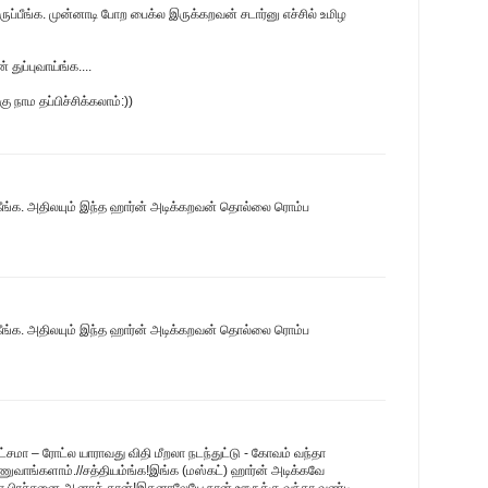
ே இருப்பீங்க. முன்னாடி போற பைக்ல இருக்கறவன் சடார்னு எச்சில் உமிழ
 துப்புவாய்ங்க....
ு நாம தப்பிச்சிக்கலாம்:))
ீங்க. அதிலயும் இந்த ஹார்ன் அடிக்கறவன் தொல்லை ரொம்ப
ீங்க. அதிலயும் இந்த ஹார்ன் அடிக்கறவன் தொல்லை ரொம்ப
சமா – ரோட்ல யாராவது விதி மீறலா நடந்துட்டு - கோவம் வந்தா
்ணுவாங்களாம்.//சத்தியம்ங்க!இங்க (மஸ்கட்) ஹார்ன் அடிக்கவே
ஏதோ பிரச்சனை ஆனாத் தான்!இதனாலேயே நான் ஊருக்கு வந்தா வண்டி