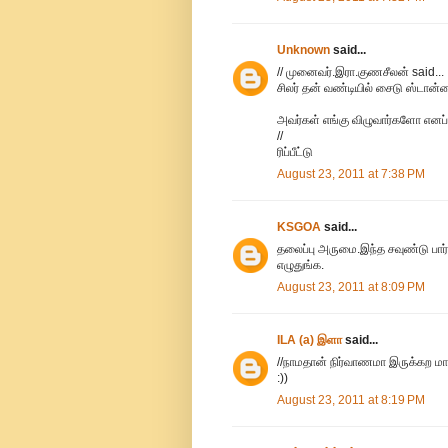
Unknown
said...
// முனைவர்.இரா.குணசீலன் said...
சிலர் தன் வண்டியில் சைடு ஸ்டான்ட
அவர்கள் எங்கு விழுவார்களோ எனப்
//
ரிப்பீட்டு
August 23, 2011 at 7:38 PM
KSGOA
said...
தலைப்பு அருமை.இந்த சவுண்டு பார்ட
எழுதுங்க.
August 23, 2011 at 8:09 PM
ILA (a) இளா
said...
//நாமதான் நிர்வாணமா இருக்கற மாதி
:))
August 23, 2011 at 8:19 PM