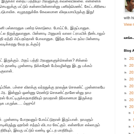
ள் இருக்கா எதைப் பத்தியும் அவனுக்கு கவலையில்லை. என்னைக்
 செயலுக்கு மட்டும் கன்னாபின்னான்னு பனிஷ்மெண்ட் கேட்டகிரியை
 படுபாவிக. எழுதறதுக்கே கேவலமான விஷயமாயிருக்கு இது!
with h
View m
மினி பஸ்காரனுக பண்ற கொடுமை. போய்ட்டே இருப்பானுக.
ட்ல நிறுத்துவானுக. பின்னாடி அனுமார் வாலா ட்ராஃபிக் நீண்டாலும்
வாங்க..
 ஏத்தி அப்பறம்தான் போவானுக. (இந்த கேப்-ல நம்ம பின்னாடி
வடிக்கறது வேற நடக்கும்)
Blog A
►
20
ர்ட் இருக்கும். அதப் பத்தி அவனுகளுக்கென்ன? சிக்னல்
ம் தாண்டி முன்னாடி நிக்கறேன் பேர்வழின்னு இடது பக்கம்
►
20
குவான்.
►
20
►
20
►
20
ருப்பீங்க. பச்சை விளக்கு வர்றதுக்கு நாலஞ்சு செகண்ட் முன்னாலயே
ங்க. அட இன்னும் ஒண்ணு ரெண்டு செகண்ட்தானே-ன்னு நாம
►
20
ஸ் போட்டிருக்கறமாதிரியும் நாமதான் நிர்வாணமா இருக்கற
►
20
ுக பாருங்க.... ம்ஹும்!
▼
20
►
ன். முன்னாடி போறவனும் போய்ட்டுதான் இருப்பான். நாமளும்
►
னாடிலிருந்து ஹார்ன் சத்தம் விடாம கேட்கும். என்னமோ எல்லாரும்
►
ிரியும், இவரு மட்டும் வண்டி ஓட்டற மாதிரியும்.
►