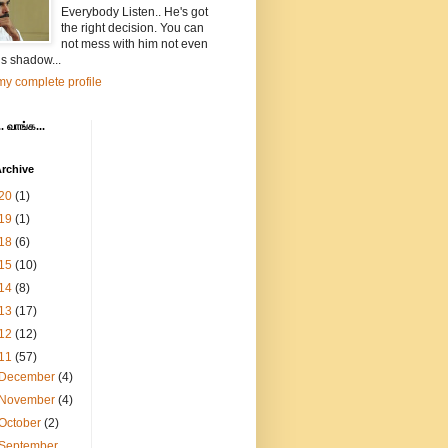
Everybody Listen.. He's got
the right decision. You can
not mess with him not even
is shadow...
y complete profile
. வாங்க...
rchive
20
(1)
19
(1)
18
(6)
15
(10)
14
(8)
13
(17)
12
(12)
11
(57)
December
(4)
November
(4)
October
(2)
September