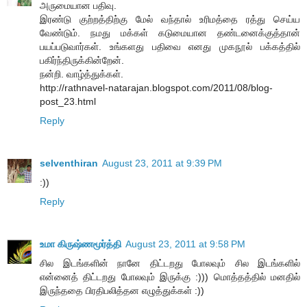
அருமையான பதிவு.
இரண்டு குற்றத்திற்கு மேல் வந்தால் உரிமத்தை ரத்து செய்ய
வேண்டும். நமது மக்கள் கடுமையான தண்டனைக்குத்தான்
பயப்படுவார்கள். உங்களது பதிவை எனது முகநூல் பக்கத்தில்
பகிர்ந்திருக்கின்றேன்.
நன்றி. வாழ்த்துக்கள்.
http://rathnavel-natarajan.blogspot.com/2011/08/blog-
post_23.html
Reply
selventhiran
August 23, 2011 at 9:39 PM
:))
Reply
உமா கிருஷ்ணமூர்த்தி
August 23, 2011 at 9:58 PM
சில இடங்களின் நானே திட்டறது போலவும் சில இடங்களில்
என்னைத் திட்டறது போலவும் இருக்கு :))) மொத்தத்தில் மனதில்
இருந்ததை பிரதிபலித்தன எழுத்துக்கள் :))