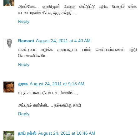
அண்ணே... ஹனிமூன் போறத விட்டுட்டு பதிவு போடும் உங்க
கடமையுனர்ச்சிக்கு ஒரு சல்யூட்...
Reply
Ramani
August 24, 2011 at 4:40 AM
வண்டியை எடுக்க முடியாதபடி பார்க் செய்பவர்களைப் பற்றி
சொல்லவில்லயே
Reply
தராசு
August 24, 2011 at 9:18 AM
வழக்கமான பரிசல் டச் மிஸ்ஸிங்...,
அப்புறம் கார்க்கி..... நல்லாயிரு சாமி
Reply
நாய் நக்ஸ்
August 24, 2011 at 10:46 AM