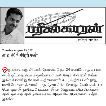
Tuesday, August 23, 2011
எம கிங்கிரர்கள்
ஒ
ரு நாளைக்கு 24 மணி நேரம்னா அந்த 24 மணிநேரத்துல நான்
பைக் ஓட்டறது வெறும் ஒண்ணரை மணி நேரம். சில நாள் அங்க
இங்க போகன்னு வேலை அதிகமானாக் கூட, அதிக பட்சம் நாலு
மணி நேரத்தைத் தாண்டாது. ஆனா அந்த கொஞ்ச நேரம் நான் படற
டென்ஷன் இருக்கே.. அப்ப்பப்பா! இந்த ஆளுகளாலயே டென்ஷன்
ஆகி ஒரு வழி ஆகிடுவோம் நாம. அதுல சில ஆளுகளைப் பத்தி
இங்கே: