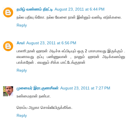
தமிழ் வண்ணம் திரட்டி
August 23, 2011 at 6:44 PM
நல்ல பதிவு ங்கோ. நல்ல வேளை நான் இன்னும் வண்டி எடுக்கலை.
Reply
Arul
August 23, 2011 at 6:56 PM
பாஸூ,நான் ஹாரன் அடிச்சு எப்பிடியும் ஒரு 2 மாசமாவது இருக்கும் .
எவனாவது தப்பு பண்ணுவான் , நானும் ஹாரன் அடிக்கலாம்னு
பாக்கறேன் . எவனும் சிக்க மாட்டேங்குறான்
Reply
முனைவர் இரா.குணசீலன்
August 23, 2011 at 7:27 PM
உண்மைதான் நண்பா.
ரொம்ப அழகா சொல்லியிருக்கீங்க.
Reply