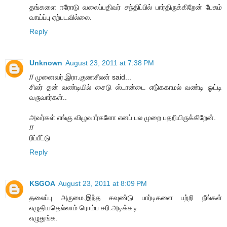
தங்களை ஈரோடு வலைப்பதிவர் சந்திப்பில் பார்திருக்கிறேன் பேசும்
வாய்ப்பு ஏற்படவில்லை.
Reply
Unknown
August 23, 2011 at 7:38 PM
// முனைவர்.இரா.குணசீலன் said...
சிலர் தன் வண்டியில் சைடு ஸ்டான்டை எடு்ககாமல் வண்டி ஓட்டி
வருவார்கள்..
அவர்கள் எங்கு விழுவார்களோ எனப் பல முறை பதறியிருக்கிறேன்.
//
ரிப்பீட்டு
Reply
KSGOA
August 23, 2011 at 8:09 PM
தலைப்பு அருமை.இந்த சவுண்டு பார்டிகளை பற்றி நீங்கள்
எழுதியதெல்லாம் ரொம்ப சரி.அடிக்கடி
எழுதுங்க.