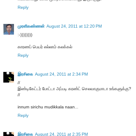
Reply
முரளிகண்ணன்
August 24, 2011 at 12:20 PM
:-))))))))
காரணப் பெயர் எல்லாம் கலக்கல்
Reply
இரசிகை
August 24, 2011 at 2:34 PM
//
இண்டிகேட்டர் போட்டா அப்படி கரண்ட் செலவாகுமாடா உங்களுக்கு?
//
innum sirichu mudikkala naan...
Reply
இரசிகை
August 24, 2011 at 2:35 PM