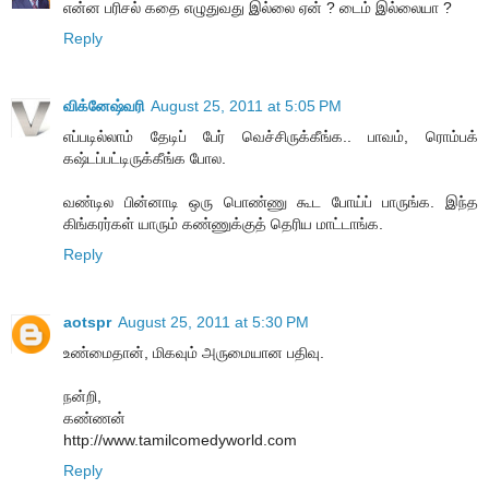
என்ன பரிசல் கதை எழுதுவது இல்லை ஏன் ? டைம் இல்லையா ?
Reply
விக்னேஷ்வரி
August 25, 2011 at 5:05 PM
எப்படில்லாம் தேடிப் பேர் வெச்சிருக்கீங்க.. பாவம், ரொம்பக்
கஷ்டப்பட்டிருக்கீங்க போல.
வண்டில பின்னாடி ஒரு பொண்ணு கூட போய்ப் பாருங்க. இந்த
கிங்கரர்கள் யாரும் கண்ணுக்குத் தெரிய மாட்டாங்க.
Reply
aotspr
August 25, 2011 at 5:30 PM
உண்மைதான், மிகவும் அருமையான பதிவு.
நன்றி,
கண்ணன்
http://www.tamilcomedyworld.com
Reply