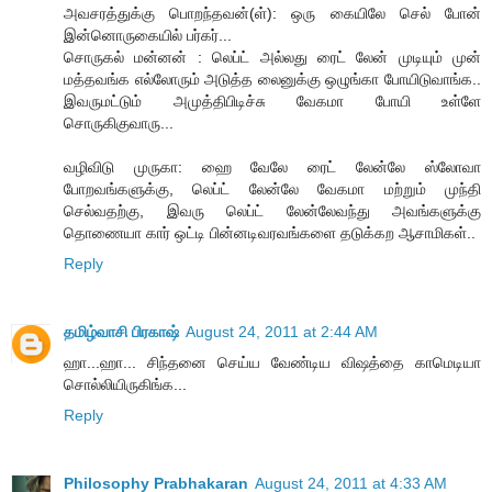
அவசரத்துக்கு பொறந்தவன்(ள்): ஒரு கையிலே செல் போன்
இன்னொருகையில் பர்கர்...
சொருகல் மன்னன் : லெப்ட் அல்லது ரைட் லேன் முடியும் முன்
மத்தவங்க எல்லோரும் அடுத்த லைனுக்கு ஒழுங்கா போயிடுவாங்க..
இவருமட்டும் அமுத்திபிடிச்சு வேகமா போயி உள்ளே
சொருகிகுவாரு...
வழிவிடு முருகா: ஹை வேலே ரைட் லேன்லே ஸ்லோவா
போறவங்களுக்கு, லெப்ட் லேன்லே வேகமா மற்றும் முந்தி
செல்வதற்கு, இவரு லெப்ட் லேன்லேவந்து அவங்களுக்கு
தொணையா கார் ஒட்டி பின்னடிவரவங்களை தடுக்கற ஆசாமிகள்..
Reply
தமிழ்வாசி பிரகாஷ்
August 24, 2011 at 2:44 AM
ஹா...ஹா... சிந்தனை செய்ய வேண்டிய விஷத்தை காமெடியா
சொல்லியிருகிங்க...
Reply
Philosophy Prabhakaran
August 24, 2011 at 4:33 AM