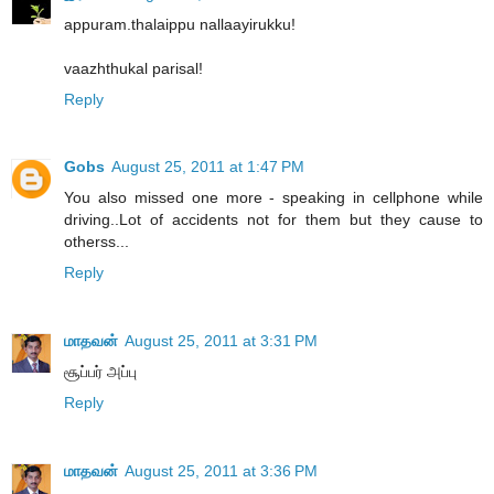
appuram.thalaippu nallaayirukku!
vaazhthukal parisal!
Reply
Gobs
August 25, 2011 at 1:47 PM
You also missed one more - speaking in cellphone while
driving..Lot of accidents not for them but they cause to
otherss...
Reply
மாதவன்
August 25, 2011 at 3:31 PM
சூப்பர் அப்பு
Reply
மாதவன்
August 25, 2011 at 3:36 PM