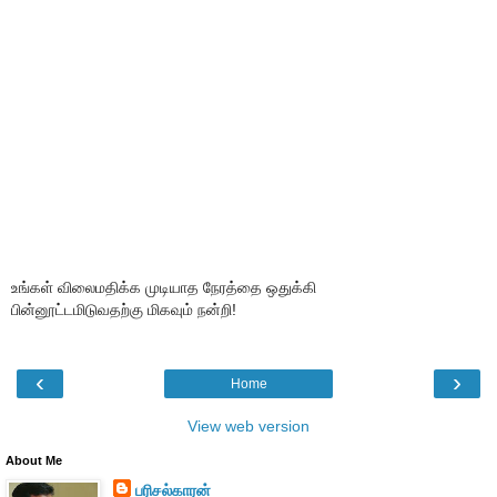
உங்கள் விலைமதிக்க முடியாத நேரத்தை ஒதுக்கி
பின்னூட்டமிடுவதற்கு மிகவும் நன்றி!
‹
›
Home
View web version
About Me
பரிசல்காரன்