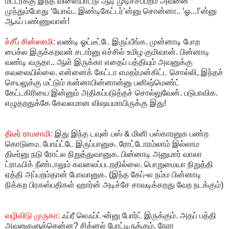
மீட்டர்க்கு இந்த விளையாட்டு ஆடி முடிச்சப்பறம் அவனை
முந்தும்போது ‘யோவ்.. இண்டிகேட்டர்’ன்னு சொன்னா.. ‘ஓ...!’ன்னு
ஆஃப் பண்ணுவான்!
ச்சீப் சின்ஸாமி:
வண்டி ஓட்டீட்டே இருப்பீங்க. முன்னாடி போற
பைக்ல இருக்கறவன் சடார்னு எச்சில் உமிழ குமிவான். பின்னாடி
வண்டி வருதா.. ஆள் இருக்கா எதைப் பத்தியும் அவனுக்கு
கவலையில்லை. என்னைக் கேட்டா எமதர்மன்கிட்ட சொல்லி, இந்தச்
செயலுக்கு மட்டும் கன்னாபின்னான்னு பனிஷ்மெண்ட்
கேட்டகிரியை இன்னும் அதிகப்படுத்தச் சொல்லுவேன். படுபாவிக.
எழுதறதுக்கே கேவலமான விஷயமாயிருக்கு இது!
திடீர் ராமசாமி:
இது இந்த டவுன் பஸ் & மினி பஸ்காரனுக பண்ற
கொடுமை. போய்ட்டே இருப்பானுக. ரோட்டோரம்லாம் இல்லாம
திடீர்னு நடு ரோட்ல நிறுத்துவானுக. பின்னாடி அனுமார் வாலா
ட்ராஃபிக் நீண்டாலும் கவலைப்படறதில்லை. பொறுமையா நிறுத்தி
ஏத்தி அப்பறம்தான் போவானுக. (இந்த கேப்-ல நம்ம பின்னாடி
நிக்கற பிரகஸ்பதிகள் ஹார்ன் அடிச்சே சாவடிக்கறது வேற நடக்கும்)
வழிவிடு முருகா:
ஃப்ரீ லெஃப்ட்-ன்னு போர்ட் இருக்கும். அதப் பத்தி
அவனுகளுக்கென்ன? சிக்னல் போட்டிருக்கும். நேரா