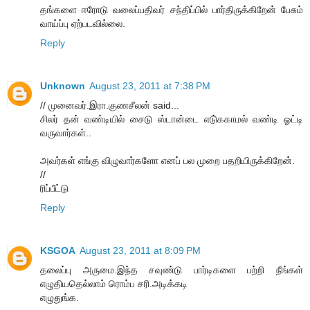
தங்களை ஈரோடு வலைப்பதிவர் சந்திப்பில் பார்திருக்கிறேன் பேசும்
வாய்ப்பு ஏற்படவில்லை.
Reply
Unknown
August 23, 2011 at 7:38 PM
// முனைவர்.இரா.குணசீலன் said...
சிலர் தன் வண்டியில் சைடு ஸ்டான்டை எடு்ககாமல் வண்டி ஓட்டி
வருவார்கள்..
அவர்கள் எங்கு விழுவார்களோ எனப் பல முறை பதறியிருக்கிறேன்.
//
ரிப்பீட்டு
Reply
KSGOA
August 23, 2011 at 8:09 PM
தலைப்பு அருமை.இந்த சவுண்டு பார்டிகளை பற்றி நீங்கள்
எழுதியதெல்லாம் ரொம்ப சரி.அடிக்கடி
எழுதுங்க.