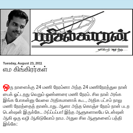
Tuesday, August 23, 2011
எம கிங்கிரர்கள்
ஒ
ரு நாளைக்கு 24 மணி நேரம்னா அந்த 24 மணிநேரத்துல நான்
பைக் ஓட்டறது வெறும் ஒண்ணரை மணி நேரம். சில நாள் அங்க
இங்க போகன்னு வேலை அதிகமானாக் கூட, அதிக பட்சம் நாலு
மணி நேரத்தைத் தாண்டாது. ஆனா அந்த கொஞ்ச நேரம் நான் படற
டென்ஷன் இருக்கே.. அப்ப்பப்பா! இந்த ஆளுகளாலயே டென்ஷன்
ஆகி ஒரு வழி ஆகிடுவோம் நாம. அதுல சில ஆளுகளைப் பத்தி
இங்கே: