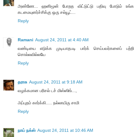
அண்ணே... ஹனிமூன் போறத விட்டுட்டு பதிவு போடும் உங்க
கடமையுனர்ச்சிக்கு ஒரு சல்யூட்...
Reply
Ramani
August 24, 2011 at 4:40 AM
வண்டியை எடுக்க முடியாதபடி பார்க் செய்பவர்களைப் பற்றி
சொல்லவில்லயே
Reply
தராசு
August 24, 2011 at 9:18 AM
வழக்கமான பரிசல் டச் மிஸ்ஸிங்...,
அப்புறம் கார்க்கி..... நல்லாயிரு சாமி
Reply
நாய் நக்ஸ்
August 24, 2011 at 10:46 AM