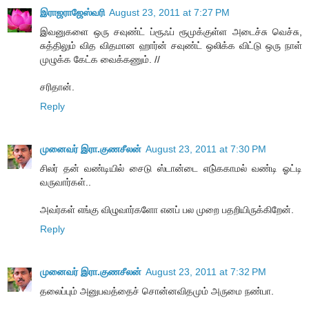
இராஜராஜேஸ்வரி
August 23, 2011 at 7:27 PM
இவனுகளை ஒரு சவுண்ட் ப்ரூஃப் ரூமுக்குள்ள அடைச்சு வெச்சு,
சுத்திலும் வித விதமான ஹார்ன் சவுண்ட் ஒலிக்க விட்டு ஒரு நாள்
முழுக்க கேட்க வைக்கணும். //
சரிதான்.
Reply
முனைவர் இரா.குணசீலன்
August 23, 2011 at 7:30 PM
சிலர் தன் வண்டியில் சைடு ஸ்டான்டை எடு்ககாமல் வண்டி ஓட்டி
வருவார்கள்..
அவர்கள் எங்கு விழுவார்களோ எனப் பல முறை பதறியிருக்கிறேன்.
Reply
முனைவர் இரா.குணசீலன்
August 23, 2011 at 7:32 PM
தலைப்பும் அனுபவத்தைச் சொன்னவிதமும் அருமை நண்பா.