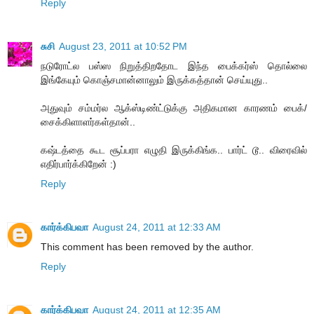
Reply
சுசி
August 23, 2011 at 10:52 PM
நடுரோட்ல பஸ்ஸ நிறுத்திறதோட இந்த பைக்கர்ஸ் தொல்லை
இங்கேயும் கொஞ்சமான்னாலும் இருக்கத்தான் செய்யுது..
அதுவும் சம்மர்ல ஆக்ஸ்டிண்ட்டுக்கு அதிகமான காரணம் பைக்/
சைக்கிளாளர்கள்தான்..
கஷ்டத்தை கூட சூப்பரா எழுதி இருக்கிங்க.. பார்ட் டூ.. விரைவில்
எதிர்பார்க்கிறேன் :)
Reply
கார்க்கிபவா
August 24, 2011 at 12:33 AM
This comment has been removed by the author.
Reply
கார்க்கிபவா
August 24, 2011 at 12:35 AM