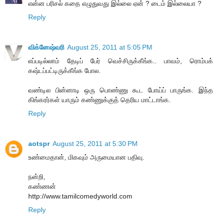
என்ன பரிசல் கதை எழுதுவது இல்லை ஏன் ? டைம் இல்லையா ?
Reply
விக்னேஷ்வரி
August 25, 2011 at 5:05 PM
எப்படில்லாம் தேடிப் பேர் வெச்சிருக்கீங்க.. பாவம், ரொம்பக்
கஷ்டப்பட்டிருக்கீங்க போல.
வண்டில பின்னாடி ஒரு பொண்ணு கூட போய்ப் பாருங்க. இந்த
கிங்கரர்கள் யாரும் கண்ணுக்குத் தெரிய மாட்டாங்க.
Reply
aotspr
August 25, 2011 at 5:30 PM
உண்மைதான், மிகவும் அருமையான பதிவு.
நன்றி,
கண்ணன்
http://www.tamilcomedyworld.com
Reply