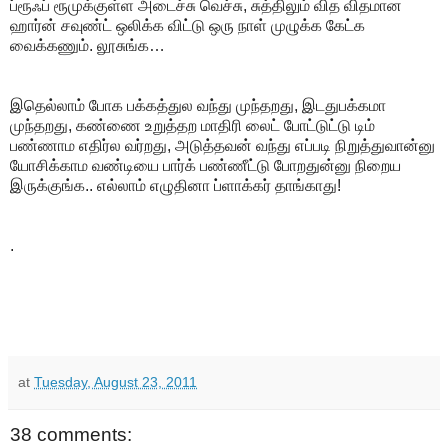
ப்ரூஃப் ரூமுக்குள்ள அடைச்சு வெச்சு, சுத்திலும் வித விதமான
ஹார்ன் சவுண்ட் ஒலிக்க விட்டு ஒரு நாள் முழுக்க கேட்க
வைக்கணும். லூசுங்க…
இதெல்லாம் போக பக்கத்துல வந்து முந்தறது, இடதுபக்கமா
முந்தறது, கண்ணை உறுத்தற மாதிரி லைட் போட்டுட்டு டிம்
பண்ணாம எதிர்ல வர்றது, அடுத்தவன் வந்து எப்படி நிறுத்துவான்னு
யோசிக்காம வண்டியை பார்க் பண்ணீட்டு போறதுன்னு நிறைய
இருக்குங்க.. எல்லாம் எழுதினா ப்ளாக்கர் தாங்காது!
.
at
Tuesday, August 23, 2011
38 comments: