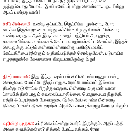
மீட்டர்க்கு இந்த விளையாட்டு ஆடி முடிச்சப்பறம் அவனை
முந்தும்போது ‘யோவ்.. இண்டிகேட்டர்’ன்னு சொன்னா.. ‘ஓ...!’ன்னு
ஆஃப் பண்ணுவான்!
ச்சீப் சின்ஸாமி:
வண்டி ஓட்டீட்டே இருப்பீங்க. முன்னாடி போற
பைக்ல இருக்கறவன் சடார்னு எச்சில் உமிழ குமிவான். பின்னாடி
வண்டி வருதா.. ஆள் இருக்கா எதைப் பத்தியும் அவனுக்கு
கவலையில்லை. என்னைக் கேட்டா எமதர்மன்கிட்ட சொல்லி, இந்தச்
செயலுக்கு மட்டும் கன்னாபின்னான்னு பனிஷ்மெண்ட்
கேட்டகிரியை இன்னும் அதிகப்படுத்தச் சொல்லுவேன். படுபாவிக.
எழுதறதுக்கே கேவலமான விஷயமாயிருக்கு இது!
திடீர் ராமசாமி:
இது இந்த டவுன் பஸ் & மினி பஸ்காரனுக பண்ற
கொடுமை. போய்ட்டே இருப்பானுக. ரோட்டோரம்லாம் இல்லாம
திடீர்னு நடு ரோட்ல நிறுத்துவானுக. பின்னாடி அனுமார் வாலா
ட்ராஃபிக் நீண்டாலும் கவலைப்படறதில்லை. பொறுமையா நிறுத்தி
ஏத்தி அப்பறம்தான் போவானுக. (இந்த கேப்-ல நம்ம பின்னாடி
நிக்கற பிரகஸ்பதிகள் ஹார்ன் அடிச்சே சாவடிக்கறது வேற நடக்கும்)
வழிவிடு முருகா:
ஃப்ரீ லெஃப்ட்-ன்னு போர்ட் இருக்கும். அதப் பத்தி
அவனுகளுக்கென்ன? சிக்னல் போட்டிருக்கும். நேரா