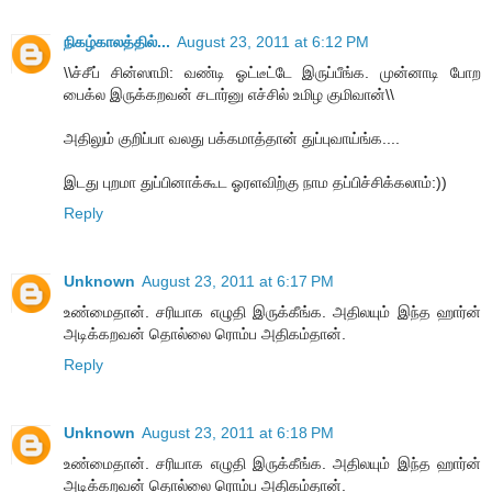
நிகழ்காலத்தில்...
August 23, 2011 at 6:12 PM
\\ச்சீப் சின்ஸாமி: வண்டி ஓட்டீட்டே இருப்பீங்க. முன்னாடி போற
பைக்ல இருக்கறவன் சடார்னு எச்சில் உமிழ குமிவான்\\
அதிலும் குறிப்பா வலது பக்கமாத்தான் துப்புவாய்ங்க....
இடது புறமா துப்பினாக்கூட ஓரளவிற்கு நாம தப்பிச்சிக்கலாம்:))
Reply
Unknown
August 23, 2011 at 6:17 PM
உண்மைதான். சரியாக எழுதி இருக்கீங்க. அதிலயும் இந்த ஹார்ன்
அடிக்கறவன் தொல்லை ரொம்ப அதிகம்தான்.
Reply
Unknown
August 23, 2011 at 6:18 PM
உண்மைதான். சரியாக எழுதி இருக்கீங்க. அதிலயும் இந்த ஹார்ன்
அடிக்கறவன் தொல்லை ரொம்ப அதிகம்தான்.