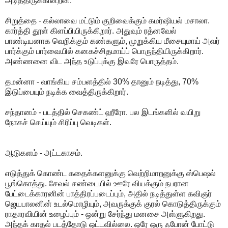
அடித்திருக்கின்றன.
சிறுத்தை - கல்லாவை மட்டும் குறிவைக்கும் கமர்ஷியல் மசாலா.
கார்த்தி தூள் கிளப்பியிருக்கிறார். அதுவும் ரத்னவேல்
பாண்டியனாக வெறிக்கும் கண்களும், முறுக்கிய மீசையுமாய் அவர்
பார்க்கும் பார்வையில் கனகச்சிதமாய்ப் பொருந்தியிருக்கிறார்.
அண்ணனை விட அந்த உடுப்புக்கு இவரே பொருத்தம்.
தமன்னா - வாங்கிய சம்பளத்தில் 30% தானும் நடித்து, 70%
இடுப்பையும் நடிக்க வைத்திருக்கிறார்.
சந்தானம் - படத்தில் செகண்ட் ஹீரோ. பல இடங்களில் வயிறு
நோகச் செய்யும் சிரிப்பு வெடிகள்.
ஆடுகளம் - அட்டகாசம்.
எடுத்துக் கொண்ட கதைக்களனுக்கு வெற்றிமாறனுக்கு ஸ்பெஷல்
பூங்கொத்து. சேவல் சண்டையில் ஊரே வியக்கும் நபரான
பேட்டைக்காரனின் பாத்திரப்படைப்பும், அதில் நடித்துள்ள கவிஞர்
ஜெயபாலனின் உடல்மொழியும், அவருக்குக் குரல் கொடுத்திருக்கும்
ராதாரவியின் உழைப்பும் - ஒன்று சேர்ந்து மனசை அள்ளுகிறது.
அந்தக் காதல் படத்தோடு ஒட்டவில்லை. ஒரே ஒரு ஃபோன் போட்டு