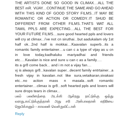
THE ARTISTS DONE SO GOOD IN CLIMAX....ALL THE
BEST mR. VIJAY....CONTINUE THE SAME AND GO AHEAD
WITH THIS KIND OF GOOD STORY FILMS...IT MAY BE
ROMANTIC OR ACTION OR COMEDY..IT SHUD BE
DIFFERENT FROM OTHER FILMS..THATS WAT ALL
TAMIL PPLS ARE EXPECTING....ALL THE BEST FOR
YOUR FUTURE FILMS....sure good hearted ppls and lovers
will cry at climax...i've not cn siruthai...but aadukalam oly 1st
half ok...2nd half is mokkai....Kaavalan superb...its a
romantic family entertainer....u can c a type of vijay as u cn
in love today,kadhaluku mariyadhai and friends
etc.....Kavalan is nice and sure u can c as a family.....
its a gr8 come back... and i m not a vijay fan....
vj is always gr8...kavalan super...decent family entrtainer...a
fresh vijay in kavalan..not like sura,vetaikaran,sivakasi
etc...no action mass n masala...soft romantic
entertainer....climax is gr8...soft hearted ppls and lovers will
sure drops tears in climax...
பலம் பலவீனத்தை அடக்கி ஆள்றது நாட்டுக்கு ஒத்து
வராது,காட்டுக்குத்தான் அது சரி .அன்பாலதான் எதிரியை
ஜெயிக்கனும் - காவலன் வென்றுவிட்டான்
Reply