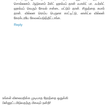
சொல்லலாம். ஆடுகளம் 2ன்ட் ஹால்ஃப் தான் ஃபாஸ்ட் பா. ஃபர்ஸ்ட்
ஹால்ஃப் வெரும் சேவல் சன்டை மட்டும் தான். சிறுத்தை சுமார்
தான். வில்லன ரொம்ப பெருஸா காட்டிட்டு, லாஸ்ட்ல வில்லன்
கேரக்டரயே கேவலப்படுத்திட்டாங்க.
Reply
உங்கள் விலைமதிக்க முடியாத நேரத்தை ஒதுக்கி
பின்னூட்டமிடுவதற்கு மிகவும் நன்றி!