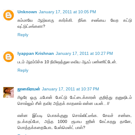
Unknown
January 17, 2011 at 10:05 PM
சும்மாவே ஆடுவாரு கார்க்கி. நீங்க சலங்கய வேற கட்டு
வுட்டுட்டீங்களா?
Reply
Iyappan Krishnan
January 17, 2011 at 10:27 PM
படம் ஆரம்பிச்சு 10 நிமிஷத்துல டீவிய ஆஃப் பண்ணிட்டேன்.
Reply
ஜானகிராமன்
January 17, 2011 at 10:37 PM
//ஒரே ஒரு ஃபோன் போட்டு பேட்டைக்காரன் குறித்து தனுஷிடம்
சொல்லும் சீன் தவிர அந்தக் காதலால் என்ன பயன்.. //
என்ன இப்படி பொசுக்குனு சொல்லிட்டீங்க. சேவச் சண்டை
நடக்கறப்போ, அந்த 1000 ரூபாய ஐரின் கேட்கறது தானே,
மொத்தக்கதையோட பேஸ்மென்ட் பாஸ்?