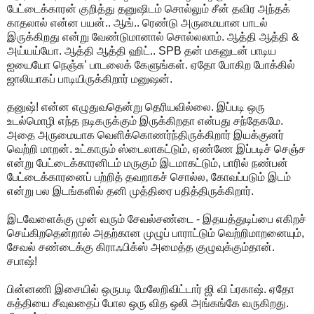
பேட்டைக்காரன் குறித்து தனுஷிடம் சொல்லும் சீன் தவிர அந்தக்
காதலால் என்ன பயன்.. ஆங்.. ரெண்டு அருமையான பாடல்
இருக்கிறது என்று வேண்டுமானால் சொல்லலாம். ஆத்தி ஆத்தி &
அய்யய்யோ. ஆத்தி ஆத்தி ஹிட்.. SPB தன் மகனுடன் பாடிய
ஐயையோ நெஞ்சு’ பாடலைக் கேளுங்கள். ஏதோ போகிற போக்கில்
ஜாலியாகப் பாடியிருக்கிறார் மனுஷன்.
தனுஷ்! என்ன எழுதுவதென்று தெரியவில்லை. இப்படி ஒரு
உடல்மொழி எந்த நடிகருக்கும் இருக்கிறதா என்பது சந்தேகமே.
அதை அருமையாக வெளிக்கொணர்ந்திருக்கிறார் இயக்குனர்
வெற்றி மாறன். உட்காரும் ஸ்டைலாகட்டும், ஏண்ணே இப்படிச் செஞ்ச
என்று பேட்டைக்காரனிடம் மருகும் இடமாகட்டும், பாரில் நண்பன்
பேட்டைக்காரனைப் பற்றித் தவறாகச் சொல்ல, கோவப்படும் இடம்
என்று பல இடங்களில் தனி முத்திரை பதித்திருக்கிறார்.
இடவேளைக்கு முன் வரும் சேவல்சண்டை - இதயத்துடிப்பை எகிறச்
செய்கிறதென்றால் அதற்கான முழுப் பாராட்டும் வெற்றிமாறனையும்,
சேவல் சண்டைக்கு கிராஃபிக்ஸ் அமைத்த குழுவுக்கும்தான்.
சபாஷ்!
பின்னணி இசையில் ஒருபடி மேலேறிவிட்டார் ஜி வி ப்ரகாஷ். ஏதோ
கத்தியை சீவுவதைப் போல ஒரு வித ஒலி அங்கங்கே வருகிறது.