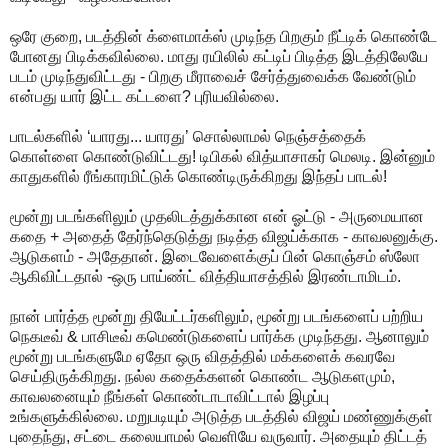
ஒரே குறை, படத்தின் க்ளைமாக்ஸ் முடிந்த பிறகும் நீட்டிக் கொண்டே
போனது பிடிக்கவில்லை. மாது ரயிலில் கட்டிப் பிடித்த இடத்திலேயே
படம் முடிந்துவிட்டது - பிறகு மீராவைச் சேர்த்துவைக்க வேண்டும்
என்பது யார் இட்ட கட்டளை? புரியவில்லை.
பாடல்களில் ‘யாரது... யாரது’ சொல்லாமல் நெஞ்சத்தைக்
கொள்ளை கொண்டுவிட்டது! டிபிகல் வித்யாசாகர் மெலடி. இன்னும்
காதுகளில் ரீங்காரமிட்டுக் கொண்டிருக்கிறது இந்தப் பாடல்!
மூன்று படங்களிலும் முதலிடத்துக்கான என் ஓட்டு - அருமையான
கதை + அதைத் தேர்ந்தெடுத்து நடித்த விஜய்க்காக - காவலனுக்கு.
ஆடுகளம் - அதேதான். இடைவேளைக்குப் பின் கொஞ்சம் ஸ்லோ
ஆகிவிட்டதால் -ஒரு பாய்ண்ட் வித்தியாசத்தில் இரண்டாமிடம்.
நான் பார்த்த மூன்று தியேட்டர்களிலும், மூன்று படங்களைப் பற்றிய
நெகடீவ் & பாசிடீவ் கமெண்டுகளைப் பார்க்க முடிந்தது. ஆனாலும்
மூன்று படங்களுமே ஏதோ ஒரு விதத்தில் மக்களைக் கவரவே
செய்திருக்கிறது. நல்ல கதைக்களன் கொண்ட ஆடுகளமும்,
காவலனையும் நீங்கள் கொண்டாடாவிட்டால் இழப்பு
உங்களுக்கில்லை. மறுபடியும் அடுத்த படத்தில் விஜய் மண்ணுக்குள்
புதைந்து, சட்டை கலையாமல் வெளியே வருவார். அதையும் திட்டத்