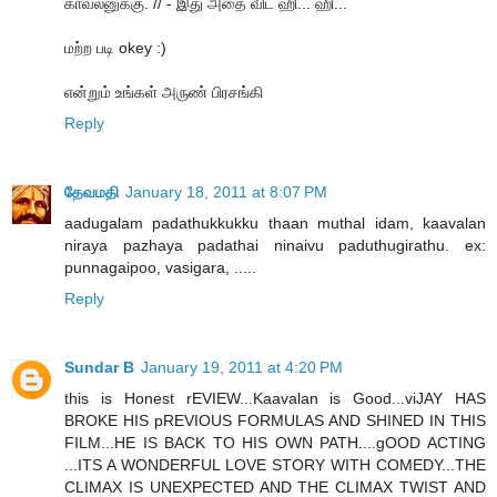
காவலனுக்கு. // - இது அதை விட ஹி... ஹி...
மற்ற படி okey :)
என்றும் உங்கள் அருண் பிரசங்கி
Reply
தேவமதி
January 18, 2011 at 8:07 PM
aadugalam padathukkukku thaan muthal idam, kaavalan
niraya pazhaya padathai ninaivu paduthugirathu. ex:
punnagaipoo, vasigara, .....
Reply
Sundar B
January 19, 2011 at 4:20 PM
this is Honest rEVIEW...Kaavalan is Good...viJAY HAS
BROKE HIS pREVIOUS FORMULAS AND SHINED IN THIS
FILM...HE IS BACK TO HIS OWN PATH....gOOD ACTING
...ITS A WONDERFUL LOVE STORY WITH COMEDY...THE
CLIMAX IS UNEXPECTED AND THE CLIMAX TWIST AND