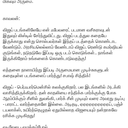
மிகவும் அருமை.
காவலன்:
விஜய் படங்களிலேயே என் ஃபேவரைட் படமான வசீகராவுடன்
இதுவும் லிஸ்டில் சேர்ந்துவிட்டது. விஜய் படத்துல கதையே
இருக்காது என்று சொல்பவர்கள் இந்தப் படத்தைக் கொண்டாட
வேண்டும். அரசியலெல்லாம் வேண்டாம் விஜய். ரெண்டு கமர்ஷியல்
குடுங்கள், நடுநடுவே இப்படி ஒரு படம் கொடுங்கள்.. நாங்கள்
இருக்கிறோம் உங்களைக் கொண்டாடுவதற்கு!
எத்தனை நாளாயிற்று இப்படி அருமையான முடிச்சுகளுடன்
கதையுள்ள படங்களைப் பார்த்து! சபாஷ் சித்திக்!
விஜய் - பெர்ஃபார்மென்சில் கலக்குகிறார். பல இடங்களில் அடக்கி
வாசித்திருக்கிறார். தன் காதலியை சந்திக்க பார்க்குக்கு போக
ஆரம்பிக்கும் சீனில் துவங்கி, பார்க் சீன் முடியும் வரை அவரது நடிப்பு
- பாராட்ட வார்த்தைகளே இல்லை. அடிதடி, ஏஏஏஏஏஏஏஏஏஏய், பஞ்ச்
டயலாக்ஸ், உயிர்த்தெழுதல் ஏதுமில்லாத விஜயையும் நன்றாகவே
ரசிக்க முடிகிறது!
வடிவேலு - வழக்கம்போல்.