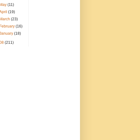
May
(11)
April
(19)
March
(23)
February
(16)
January
(18)
08
(211)