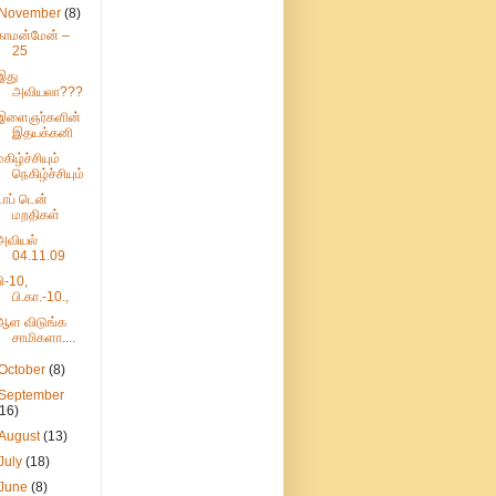
November
(8)
காமன்மேன் –
25
இது
அவியலா???
இளைஞர்களின்
இதயக்கனி
மகிழ்ச்சியும்
நெகிழ்ச்சியும்
டாப் டென்
மறதிகள்
அவியல்
04.11.09
பி-10,
பி.கா.-10.,
ஆள விடுங்க
சாமிகளா....
October
(8)
September
(16)
August
(13)
July
(18)
June
(8)