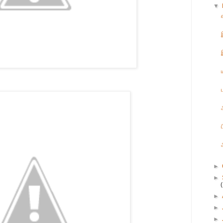
▼
►
►
►
►
►