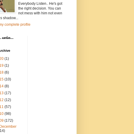
Everybody Listen.. He's got
the right decision. You can
not mess with him not even
is shadow...
y complete profile
. வாங்க...
rchive
20
(1)
19
(1)
18
(6)
15
(10)
14
(8)
13
(17)
12
(12)
11
(57)
10
(98)
09
(172)
December
(14)