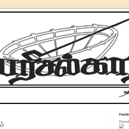
Faceb
Parisa
ம்