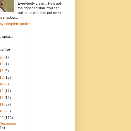
Everybody Listen.. He's got
the right decision. You can
not mess with him not even
is shadow...
y complete profile
. வாங்க...
rchive
20
(1)
19
(1)
18
(6)
15
(10)
14
(8)
13
(17)
12
(12)
11
(57)
10
(98)
09
(172)
December
(14)