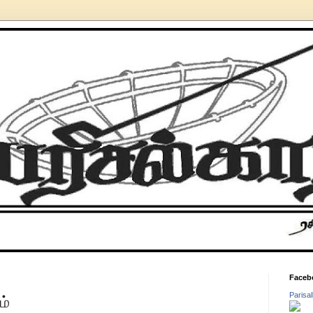
Faceb
Parisa
ம்