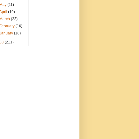
May
(11)
April
(19)
March
(23)
February
(16)
January
(18)
08
(211)