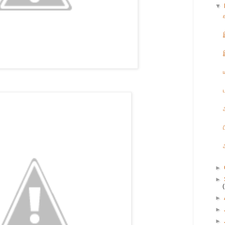
▼
►
►
►
►
►