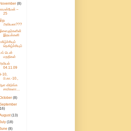
November
(8)
காமன்மேன் –
25
இது
அவியலா???
இளைஞர்களின்
இதயக்கனி
மகிழ்ச்சியும்
நெகிழ்ச்சியும்
டாப் டென்
மறதிகள்
அவியல்
04.11.09
பி-10,
பி.கா.-10.,
ஆள விடுங்க
சாமிகளா....
October
(8)
September
(16)
August
(13)
July
(18)
June
(8)