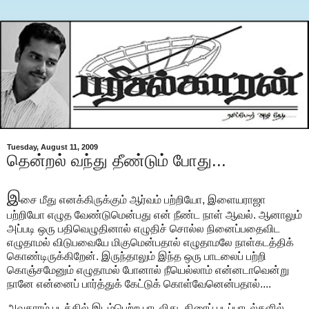
Tuesday, August 11, 2009
தென்றல் வந்து தீண்டும் போது...
இ
சை மீது எனக்கிருக்கும் ஆர்வம் பற்றியோ, இளையராஜா
பற்றியோ எழுத வேண்டுமென்பது என் நீண்ட நாள் ஆவல். ஆனாலும்
அப்படி ஒரு பதிவெழுதினால் எழுதிச் சொல்ல நினைப்பதைவிட
எழுதாமல் விடுபவையே மிகுமென்பதால் எழுதாமலே நாள்கடத்திக்
கொண்டிருக்கிறேன். இருந்தாலும் இந்த ஒரு பாடலைப் பற்றி
கொஞ்சமேனும் எழுதாமல் போனால் நீயெல்லாம் என்னடாவென்று
நானே என்னைப் பார்த்துக் கேட்டுக் கொள்வேனென்பதால்....
அவதாரம் படத்தில் இடம்பெற்ற பாடலிது. திரைப் படப்பாடல்களில்