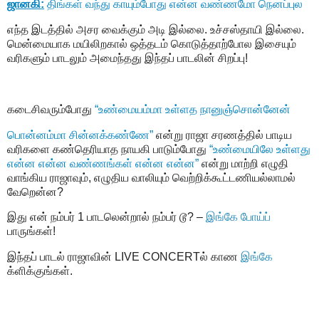
ஜானகி:
திங்கள் வந்து காயும்போது என்ன வண்ணமோ நெனப்புல
எந்த இடத்தில் அசர வைக்கும் அடி இல்லை. உச்சஸ்தாயி இல்லை.
மென்மையாக மயிலிறகால் ஒத்தடம் கொடுத்தாற்போல இசையும்
வரிகளும் பாடலும் அமைந்தது இந்தப் பாடலின் சிறப்பு!
கடைசிவரும்போது
“உண்மையம்மா உள்ளத நானுஞ்சொன்னேன்
பொன்னம்மா சின்னக்கண்ணே”
என்று ராஜா சரணத்தில் பாடிய
வரிகளை கண்தெரியாத நாயகி பாடும்போது
“உண்மையிலே உள்ளது
என்ன என்ன வண்ணங்கள் என்ன என்ன”
என்று மாற்றி எழுதி
வாங்கிய ராஜாவும், எழுதிய வாலியும் வெற்றிக்கூட்டணியல்லாமல்
வேறென்ன?
இது என் நம்பர் 1 பாடலென்றால் நம்பர் டூ? –
இங்கே போய்ப்
பாருங்கள்!
இந்தப் பாடல் ராஜாவின் LIVE CONCERTல் காண
இங்கே
க்ளிக்குங்கள்.