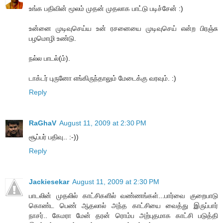
உங்க பதிவின் மூலம் முதன் முதலாக பாட்டு படிச்சேன் :)
உன்னை முடிவுசெய்ய உன் ரசனையை முடிவுசெய் என்ற பிரஞ்சு
பழமொழி உண்டு.
நல்ல பாடல்(ம்).
டாக்டர் புருனோ எங்கிருந்தாலும் மேடைக்கு வரவும். :)
Reply
RaGhaV
August 11, 2009 at 2:30 PM
சூப்பர் பதிவு.. :-))
Reply
Jackiesekar
August 11, 2009 at 2:30 PM
பாடலின் முதலில் காட்சிகளில் வண்ணங்கள்...பார்வை குறைபாடு
கொண்ட பெண் ஆதலால் அந்த காட்சியை வைத்து இருப்பார்
நாசர்.. கேமரா மேன் தரன் ரொம்ப அற்புதமாக காட்சி படுத்தி