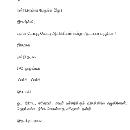
நன்றி.(என்ன பேருங்க இது)
@கார்க்கி,
யுவன் கொ.பூ.கொ.பு ஆகிவிட்டார் என்று நீதாம்ப்பா எழுதின!!
@தராசு
நன்றி தராசு
@அனுஜன்யா
பப்ளிக். பப்ளிக்
@பாசகி
ஓட நீரோட, சரிதான். அவர் உச்சரிக்கும் விதத்திலே எழுதினேன்.
நெறங்களே, நீங்க சொன்னது சரிதான். நன்றி
@தமிழ்ப்பறவை,