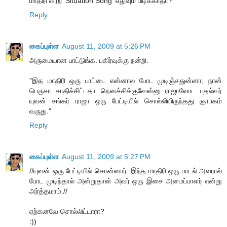
மாதிரி வர்ற 'Situation Song' எதுவும் பிடிக்காதா?
Reply
கைப்புள்ள
August 11, 2009 at 5:26 PM
அருமையான பாட்டுங்க. பகிர்வுக்கு நன்றி.
"இத மாதிரி ஒரு பாட்டை என்னால போட முடிஞ்சதுன்னா, நான்
பெருசா சாதிச்சிட்டதா நெனச்சிக்குவேன்னு ராஜாவோட புதல்வர்
யுவன் சங்கர் ராஜா ஒரு பேட்டியில் சொல்லியிருந்தது ஞாபகம்
வருது."
Reply
கைப்புள்ள
August 11, 2009 at 5:27 PM
//யுவன் ஒரு பேட்டியில் சொன்னார். இந்த மாதிரி ஒரு பாடல் அவரால்
போட முடிந்தால் அன்றுதான் அவர் ஒரு இசை அமைப்பாளர் என்று
அர்த்தமாம்.//
ஏற்கனவே சொல்லிட்டாரா?
:))