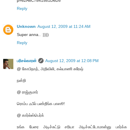
p=62A6C7841581D6D5
Reply
Unknown
August 12, 2009 at 11:24 AM
Super anna.. :))))
Reply
பரிசல்காரன்
August 12, 2009 at 12:08 PM
@ கோபிநாத், அறிவிலி, கல்யாணி சுரேஷ்
நன்றி
@ ராஜ்குமார்
ரொம்ப ஃபீல் பண்றீங்க பாஸூ!
@ கார்ல்ஸ்பெர்க்
உங்க பேரை அடிச்சுட்டு சரியா அடிச்சுட்டோமான்னு பார்க்க