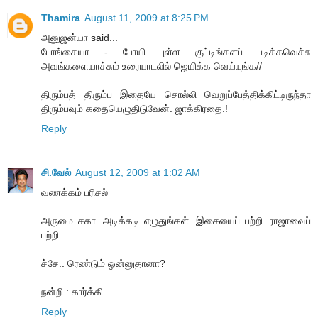
Thamira
August 11, 2009 at 8:25 PM
அனுஜன்யா said...
போங்கையா - போயி புள்ள குட்டிங்களப் படிக்கவெச்சு
அவங்களையாச்சும் உரையாடலில் ஜெயிக்க வெய்யுங்க//
திரும்பத் திரும்ப இதையே சொல்லி வெறுப்பேத்திக்கிட்டிருந்தா
திரும்பவும் கதையெழுதிடுவேன். ஜாக்கிரதை.!
Reply
சி.வேல்
August 12, 2009 at 1:02 AM
வணக்கம் பரிசல்
அருமை சகா. அடிக்கடி எழுதுங்கள். இசையைப் பற்றி. ராஜாவைப்
பற்றி.
ச்சே.. ரெண்டும் ஒன்னுதானா?
நன்றி : கார்க்கி
Reply