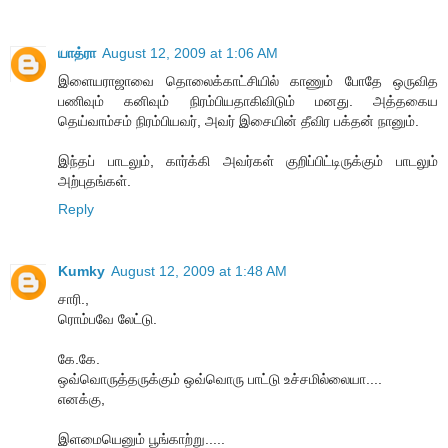
யாத்ரா
August 12, 2009 at 1:06 AM
இளையராஜாவை தொலைக்காட்சியில் காணும் போதே ஒருவித
பணிவும் கனிவும் நிரம்பியதாகிவிடும் மனது. அத்தகைய
தெய்வாம்சம் நிரம்பியவர், அவர் இசையின் தீவிர பக்தன் நானும்.
இந்தப் பாடலும், கார்க்கி அவர்கள் குறிப்பிட்டிருக்கும் பாடலும்
அற்புதங்கள்.
Reply
Kumky
August 12, 2009 at 1:48 AM
சாரி.,
ரொம்பவே லேட்டு.
கே.கே.
ஒவ்வொருத்தருக்கும் ஒவ்வொரு பாட்டு உச்சமில்லையா....
எனக்கு,
இளமையெனும் பூங்காற்று.....