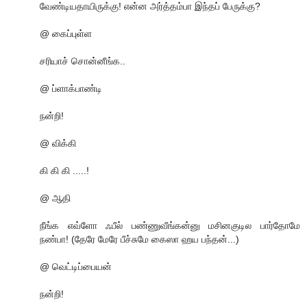
வேண்டியதாயிருக்கு! என்ன அர்த்தம்பா இந்தப் பேருக்கு?
@ கைப்புள்ள
சரியாச் சொன்னீங்க..
@ ப்ளாக்பாண்டி
நன்றி!
@ விக்கி
கி கி கி .....!
@ ஆதி
நீங்க எவ்ளோ ஃபீல் பண்ணுவீங்கன்னு மசினகுடில பார்தோமே
நண்பா! (தேரே மேரே பீச்சுமே கைஸா ஹய பந்தன்...)
@ வெட்டிப்பையன்
நன்றி!