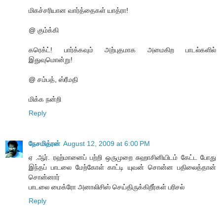
மிகச்சரியான வார்த்தைகள் யாத்ரா!
@ கும்க்கி
கரெக்ட்! பார்க்கவும் அற்புதமாக அமைகிற பாடல்களில்
இதுவுமொன்று!
@ சம்பத், ஸ்ரீமதி
மிக்க நன்றி
Reply
நேசமித்ரன்
August 12, 2009 at 6:00 PM
ஏ .ஆர். ரஹ்மானைப் பற்றி ஒருமுறை சுஹாசினியிடம் கேட்ட போது
இந்தப் பாடலை மேற்கோள் காட்டி யுவன் சொன்ன பதிலைத்தான்
சொன்னார்
பாடலை மைக்ரோ அனாலிசிஸ் செய்திருக்கிறீர்கள் பரிசல்
Reply