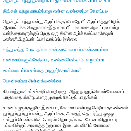
தென்றல் வந்து தீண்டும்போது என்ன வண்ணமோ மனசுல
திங்கள் வந்து காயும்போது என்ன வண்ணமோ நெனப்புல
தென்றல் வந்து என்று ஆரம்பிக்கும்போதே பீட் ஆரம்பித்துவிடும்.
ஆனால் மிக மெதுவான-இதமான பீட். மனசுல- நெனப்புல என்ற
வார்த்தைகளுக்குப் பிறகு ஒரு சின்ன ஆர்க்கஸ்ட்ரைசேஷன்
பண்ணியிருப்பார். ப்பா! வாய்ப்பே இல்லை!
வந்து வந்து போகுதம்மா எண்ணமெல்லாம் வண்ணமம்மா
எண்ணங்களுக்கேத்தபடி வண்ணமெல்லாம் மாறுமம்மா
உண்மையம்மா உள்ளத நானுஞ்சொன்னேன்
பொன்னம்மா சின்னக்கண்ணே
கிராமத்தானின் உச்சரிப்போடு ராஜா அந்த நானுஞ்சொன்னேனைப்
பாடுவதை மீண்டுமொருமுறைக் கேட்டுப் பாருங்கள்.
சரணம் முடிந்ததுமே இசையா, கோரஸா என்பது தெரியாதவண்ணம்
தும்தும்தும்தும் என்று ஆரம்பிக்க, அதைத் தொடர்ந்து ஓஓஓ
என்றும் பெண்களின் கோரஸ் தொடரும். கூடவே வயலினும் வர
பல்லவிக்கும் சரணத்திற்குமான இடைவெளியில் கோரஸை