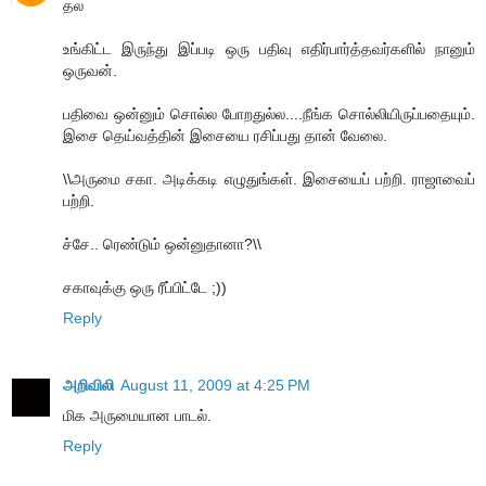
தல
உங்கிட்ட இருந்து இப்படி ஒரு பதிவு எதிர்பார்த்தவர்களில் நானும்
ஒருவன்.
பதிவை ஒன்னும் சொல்ல போறதுல்ல....நீங்க சொல்லியிருப்பதையும்.
இசை தெய்வத்தின் இசையை ரசிப்பது தான் வேலை.
\\அருமை சகா. அடிக்கடி எழுதுங்கள். இசையைப் பற்றி. ராஜாவைப்
பற்றி.
ச்சே.. ரெண்டும் ஒன்னுதானா?\\
சகாவுக்கு ஒரு ரீப்பிட்டே ;))
Reply
அறிவிலி
August 11, 2009 at 4:25 PM
மிக அருமையான பாடல்.
Reply