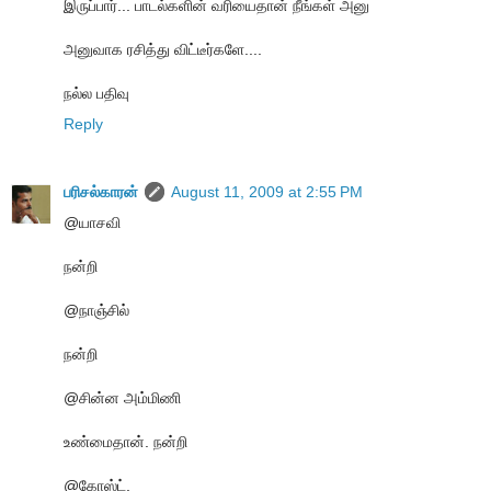
இருப்பார்... பாடல்களின் வரியைதான் நீங்கள் அனு
அனுவாக ரசித்து விட்டீர்களே....
நல்ல பதிவு
Reply
பரிசல்காரன்
August 11, 2009 at 2:55 PM
@யாசவி
நன்றி
@நாஞ்சில்
நன்றி
@சின்ன அம்மிணி
உண்மைதான். நன்றி
@கோஸ்ட்,