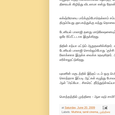
திரையக் கிழித்து விடலாமா என்று தோன்
லக்‌ஷ்மிராயை பார்க்கும்போதெல்லாம் சம
திரும்பியது ஞாபகத்துக்கு வந்து தொலைக
டேனியல் பாலாஜி தனது மாடுலேஷனையும், ப
ஒரே ரிப்பீட்டடாக இருக்கிறது.
நிதின் சத்யா மட்டும் ஆறுதலளிக்கிறார்.
டேனியல் பாலாஜி சொல்லும்போது ‘குச்ச
ரிலாக்ஸாக இருக்க வைக்க உதவுகிறார்.
எரிச்சலூட்டுகிறது.
யுவனின் மகுடத்தில் இந்தப் படம் ஒரு பெ
கொத்தாக இப்படி ஆட்கள் எழுந்து போவதை
ஆள் “அய்யோ.. சிகரெட் தீர்ந்துடுச்சுய்ய
மொத்தத்தில் முத்திரை - ஆள வுடு சாமி!
at
Saturday, June 20, 2009
Labels:
Muthirai
,
tamil cinema
,
முத்திரை