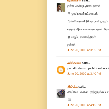
பரிசல்காரன்
said...
நன்றி சென்ஷி, தராசு, நர்சிம்
@ முரளிகுமார் பத்மநாபன்
அங்கயே தான்! நீங்களுமா? நானும் 
மஞ்சரி அவ்ளவா கவரல முரளி, அவ
@ விஜய் , ராகவேந்திரன்
‘
நன்றி/.
June 20, 2009 at 3:05 PM
கார்க்கிபவா
said...
padathoda usp paththi sollave il
June 20, 2009 at 3:40 PM
தீப்பெட்டி
said...
//அய்யோ.. சிகரெட் தீர்ந்துடுச்சுய்யா
:)))
June 20, 2009 at 4:15 PM