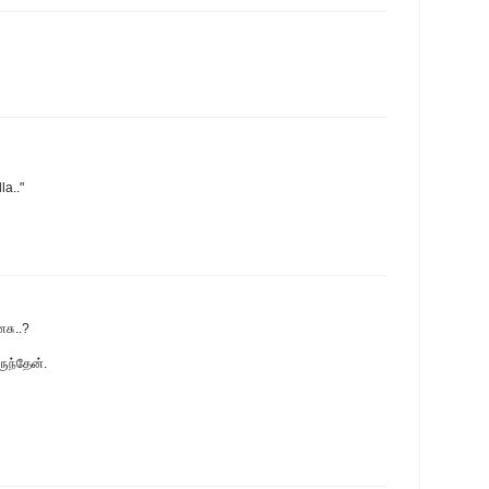
la.."
சு..?
ுந்தேன்.