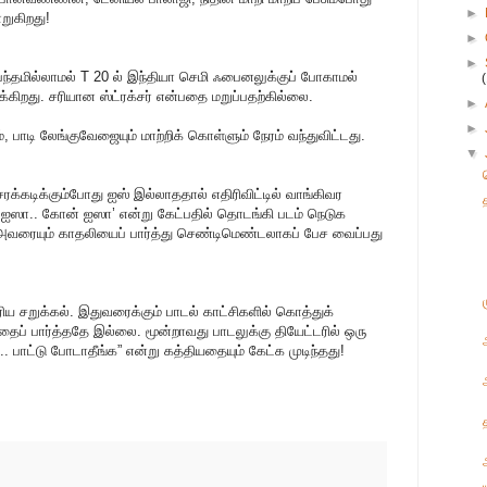
►
றுகிறது!
►
►
்பந்தமில்லாமல் T 20 ல் இந்தியா செமி ஃபைனலுக்குப் போகாமல்
்கிறது. சரியான ஸ்ட்ரக்சர் என்பதை மறுப்பதற்கில்லை.
►
►
ாடி லேங்குவேஜையும் மாற்றிக் கொள்ளும் நேரம் வந்துவிட்டது.
▼
 சரக்கடிக்கும்போது ஐஸ் இல்லாததால் எதிரிவிட்டில் வாங்கிவர
ி ஐஸா.. கோன் ஐஸா’ என்று கேட்பதில் தொடங்கி படம் நெடுக
 அவரையும் காதலியைப் பார்த்து செண்டிமெண்டலாகப் பேச வைப்பது
ரிய சறுக்கல். இதுவரைக்கும் பாடல் காட்சிகளில் கொத்துக்
ப் பார்த்ததே இல்லை. மூன்றாவது பாடலுக்கு தியேட்டரில் ஒரு
ா.. பாட்டு போடாதீங்க” என்று கத்தியதையும் கேட்க முடிந்தது!