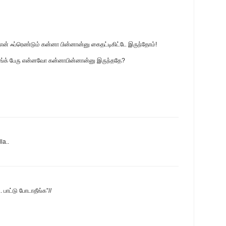
என் ஃப்ரெண்டும் கன்னா பின்னான்னு கைதட்டிகிட்டே இருந்தோம்!
ங்க் பேரு என்னவோ கன்னாபின்னான்னு இருந்ததே?
la..
.. பாட்டு போடாதீங்க”//