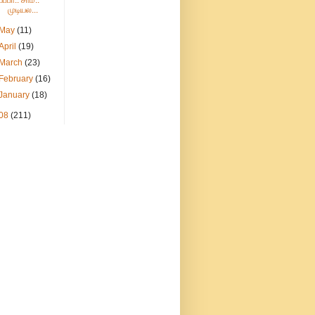
யப்பா.. சாமீ..
முடியல...
May
(11)
April
(19)
March
(23)
February
(16)
January
(18)
08
(211)