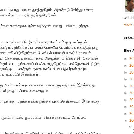
்யாவை அவரது அம்மா துரத்துகிறார். அவரோடு சேர்ந்து ஊரார்
் கொண்டு அவரைத் துரத்துகிறார்கள்.
with h
View m
கள் துரத்துவது நம்மையும்தான் என்று.. எங்கே புரிந்தது
வாங்க..
்சத்யா, சென்னையில் (சென்னைதானேப்பா? ஒரு மண்ணும்
க்கிறார். நிதின் சத்யாவைப் போலவே டேனியல் பாலாஜியும் ஒரு
Blog A
்டாகி விடுகிறார்கள். டேனியல் பாலாஜி லக்‌ஷ்மி ராயைக்
ின் அறைக்கு லக்‌ஷ்மி ராயை அழைக்க, அங்கே எதிர் அறையில்
►
20
ஷோர் வர.. தங்களைப் பிடிக்க வருகிறார்கள் என்றெண்ணி நிதின்,
►
20
ளும் ஓட.. சேத்தன் தனது லேப்டாப்பை இவர்கள் காரில்
►
20
் சுடப்பட்டு இறக்கிறார்.
►
20
னது அண்ணன் சரவணனைக் கொன்றது பதிவாகி இருக்கிறது.
►
20
ல் இருக்கும் பொன்வண்ணனும்..
►
20
►
20
ிக்குது. படிக்கற உங்களுக்கு என்ன கொடுமையா இருக்கும்னு
►
20
►
20
த்திருக்கிறார்கள். குழப்பமான திரைக்கதையால் கோட்டை
▼
20
►
ொன்வண்ணன், டேனியல் பாலாஜி, நிதின் மாறி மாறிப் பேசும்போது