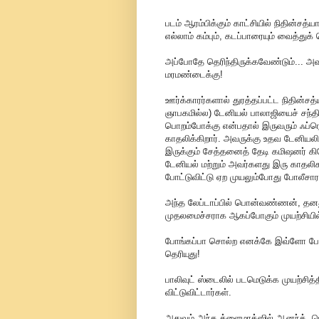
படம் ஆரம்பிக்கும் காட்சியில் நிதின்சத
எல்லாம் கம்பும், கடப்பாரையும் வைத்துக
அப்போதே தெரிந்திருக்கவேண்டும்... அவர்
மரமண்டைக்கு!
ஊர்க்காரர்களால் துரத்தப்பட்ட நிதின
ஞாபகமில்ல) டேனியல் பாலாஜியைச் சந்தி
பொறம்போக்கு என்பதால் இருவரும் ஃப்ரெண
காதலிக்கிறார். அவருக்கு உதவ டேனியல
இருக்கும் சேத்தனைத் தேடி கமிஷனர் கி
டேனியல் மற்றும் அவர்களது இரு காதலிக
போட்டுவிட்டு ஏற முயலும்போது போலீசாரால
அந்த லேப்டாப்பில் பொன்வண்ணன், த
முதலமைச்சராக ஆகப்போகும் முயற்சியி
போங்கப்பா சொல்ற எனக்கே இவ்ளோ போரட
தெரியுது!
பாலிவுட் ஸ்டைலில் படமெடுக்க முயற்சி
விட்டுவிட்டார்கள்.
அதுவும் அந்த க்ளைமாக்ஸில் ஆனந்த், ப