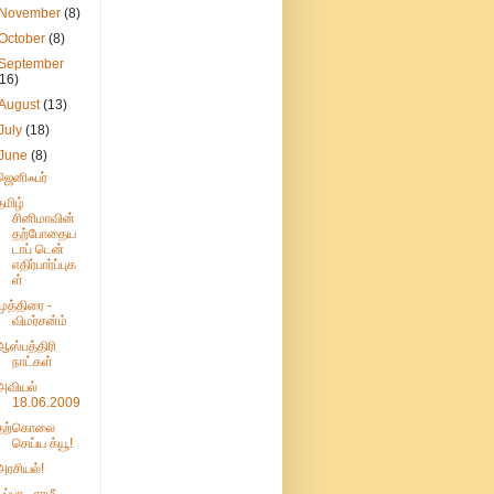
November
(8)
October
(8)
September
(16)
August
(13)
July
(18)
June
(8)
ஜெனிஃபர்
தமிழ்
சினிமாவின்
தற்போதைய
டாப் டென்
எதிர்பார்ப்புக
ள்
முத்திரை -
விமர்சன்ம்
ஆஸ்பத்திரி
நாட்கள்
அவியல்
18.06.2009
தற்கொலை
செய்ய க்யூ!
அரசியல்!