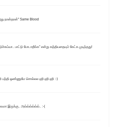
ா "அது நான்தான்" Same Blood
ுச்சுய்யா.. பாட்டு போடாதீங்க” என்று கத்தியதையும் கேட்க முடிந்தது!
ி பத்தி ஒண்ணுமே சொல்லல ஹி ஹி ஹி :-)
ா இருக்கு.. அவ்வ்வ்வ்வ்வ்.. :-(