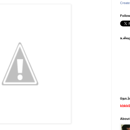
Create
Follow
உடன்வரு
தொடர்பு
kbkk
About