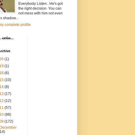
Everybody Listen.. He's got
the right decision. You can
not mess with him not even
is shadow...
y complete profile
. வாங்க...
rchive
20
(1)
19
(1)
18
(6)
15
(10)
14
(8)
13
(17)
12
(12)
11
(57)
10
(98)
09
(172)
December
(14)