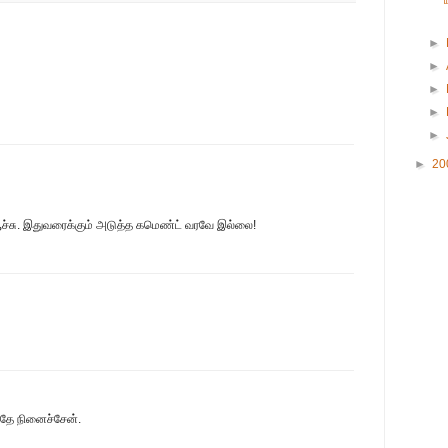
►
►
►
►
►
►
20
் ஆச்சு. இதுவரைக்கும் அடுத்த கமெண்ட் வரவே இல்லை!
போதே நினைச்சேன்.