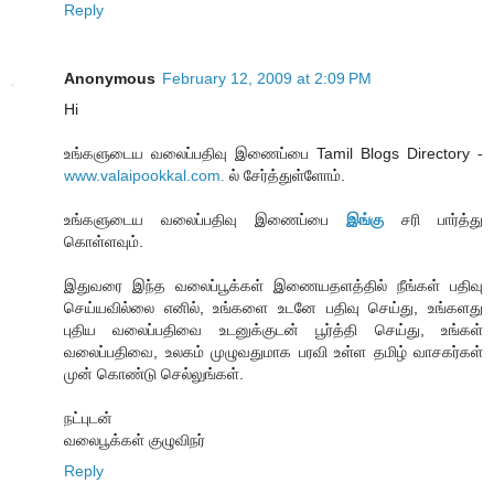
Reply
Anonymous
February 12, 2009 at 2:09 PM
Hi
உங்களுடைய வலைப்பதிவு இணைப்பை Tamil Blogs Directory -
www.valaipookkal.com.
ல் சேர்த்துள்ளோம்.
உங்களுடைய வலைப்பதிவு இணைப்பை
இங்கு
சரி பார்த்து
கொள்ளவும்.
இதுவரை இந்த வலைப்பூக்கள் இணையதளத்தில் நீங்கள் பதிவு
செய்யவில்லை எனில், உங்களை உடனே பதிவு செய்து, உங்களது
புதிய வலைப்பதிவை உடனுக்குடன் பூர்த்தி செய்து, உங்கள்
வலைப்பதிவை, உலகம் முழுவதுமாக பரவி உள்ள தமிழ் வாசகர்கள்
முன் கொண்டு செல்லுங்கள்.
நட்புடன்
வலைபூக்கள் குழுவிநர்
Reply