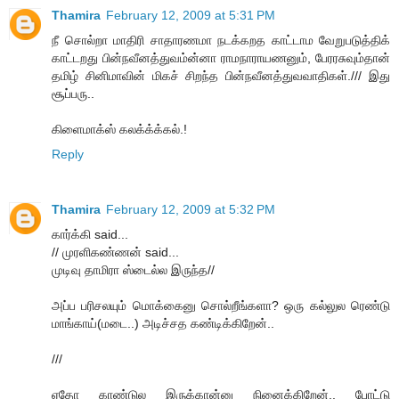
Thamira
February 12, 2009 at 5:31 PM
நீ சொல்றா மாதிரி சாதாரணமா நடக்கறத காட்டாம வேறுபடுத்திக்
காட்டறது பின்நவீனத்துவம்ன்னா ராமநாராயணனும், பேரரசுவும்தான்
தமிழ் சினிமாவின் மிகச் சிறந்த பின்நவீனத்துவவாதிகள்./// இது
சூப்பரு..
கிளைமாக்ஸ் கலக்க்க்கல்.!
Reply
Thamira
February 12, 2009 at 5:32 PM
கார்க்கி said...
// முரளிகண்ணன் said...
முடிவு தாமிரா ஸ்டைல்ல இருந்த//
அப்ப பரிசலயும் மொக்கைனு சொல்றீங்களா? ஒரு கல்லுல ரெண்டு
மாங்காய்(மடை..) அடிச்சத கண்டிக்கிறேன்..
///
ஏதோ காண்டுல இருக்கான்னு நினைக்கிறேன்.. போட்டு