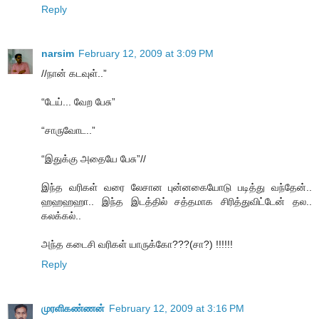
Reply
narsim
February 12, 2009 at 3:09 PM
//நான் கடவுள்..”
“டேய்... வேற பேசு”
“சாருவோட..”
“இதுக்கு அதையே பேசு”//
இந்த வரிகள் வரை லேசான புன்னகையோடு படித்து வந்தேன்..
ஹஹஹஹா.. இந்த இடத்தில் சத்தமாக சிரித்துவிட்டேன் தல..
கலக்கல்..
அந்த கடைசி வரிகள் யாருக்கோ???(சா?) !!!!!!
Reply
முரளிகண்ணன்
February 12, 2009 at 3:16 PM