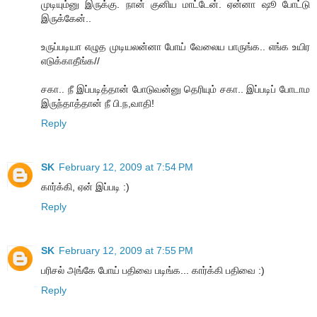
முடியும்னு இருக்கு. நான் குனிய மாட்டேன். ஏன்னா ஷூ போட்டு
இருக்கேன்..
உருப்படியா எழுத முடியலன்னா போய் வேலைய பாருங்க.. எங்க உயிர
எடுக்காதீங்க//
சகா.. நீ இப்படித்தான் போடுவன்னு தெரியும் சகா.. இப்படிப் போடாம
இருந்தாத்தான் நீ பி.ந,வாதி!
Reply
SK
February 12, 2009 at 7:54 PM
கார்க்கி, ஏன் இப்படி :)
Reply
SK
February 12, 2009 at 7:55 PM
பரிசல் அங்கே போய் பதிவை படிங்க... கார்க்கி பதிவை :)
Reply