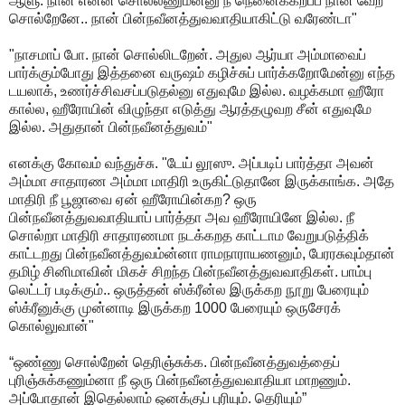
ஆளு. நான் என்ன சொல்லணும்ன்னு நீ நெனைக்கறப்ப நான் வேற
சொல்றேனே.. நான் பின்நவீனத்துவவாதியாகிட்டு வரேண்டா"
"நாசமாப் போ. நான் சொல்லிடறேன். அதுல ஆர்யா அம்மாவைப்
பார்க்கும்போது இத்தனை வருஷம் கழிச்சுப் பார்க்கறோமேன்னு எந்த
டயலாக், உணர்ச்சிவசப்படுதல்னு எதுவுமே இல்ல. வழக்கமா ஹீரோ
கால்ல, ஹீரோயின் விழுந்தா எடுத்து ஆரத்தழுவற சீன் எதுவுமே
இல்ல. அதுதான் பின்நவீனத்துவம்"
எனக்கு கோவம் வந்துச்சு. "டேய் லூஸு. அப்படிப் பார்த்தா அவன்
அம்மா சாதாரண அம்மா மாதிரி உருகிட்டுதானே இருக்காங்க. அதே
மாதிரி நீ பூஜாவை ஏன் ஹீரோயின்கற? ஒரு
பின்நவீனத்துவவாதியாப் பார்த்தா அவ ஹீரோயினே இல்ல. நீ
சொல்றா மாதிரி சாதாரணமா நடக்கறத காட்டாம வேறுபடுத்திக்
காட்டறது பின்நவீனத்துவம்ன்னா ராமநாராயணனும், பேரரசுவும்தான்
தமிழ் சினிமாவின் மிகச் சிறந்த பின்நவீனத்துவவாதிகள். பாம்பு
லெட்டர் படிக்கும்.. ஒருத்தன் ஸ்க்ரீன்ல இருக்கற நூறு பேரையும்
ஸ்க்ரீனுக்கு முன்னாடி இருக்கற 1000 பேரையும் ஒருசேரக்
கொல்லுவான்"
“ஒண்ணு சொல்றேன் தெரிஞ்சுக்க. பின்நவீனத்துவத்தைப்
புரிஞ்சுக்கணும்னா நீ ஒரு பின்நவீனத்துவவாதியா மாறணும்.
அப்போதான் இதெல்லாம் ஒனக்குப் புரியும். தெரியும்”