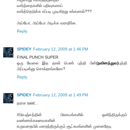
வார்த்தைகளில் பதிவுகளாய்
வார்த்தெடுக்க எப்படி முடிகிறது உங்களால்???
அய்யோ, அய்யோ அடிக்க வராதீங்க.
Reply
SPIDEY
February 12, 2009 at 1:46 PM
FINAL PUNCH SUPER
ஒரு வேலை இத தான் பெண் புத்தி பின்
(நவினத்துவ)
புத்தி
அப்படின்னு சொல்றாங்களோ?
Reply
SPIDEY
February 12, 2009 at 1:49 PM
தராசு said...
//பிரபஞ்சத்தின் பிரளயங்களில் ஒளிந்திருக்கும்
வண்ணக்கலவைகளின்
கருவறையில் மறைந்திருக்கும் சூட்சுமங்களின் முனைதேடி