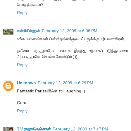
மொத்திரலாமா?
Reply
வல்லிசிம்ஹன்
February 12, 2009 at 6:06 PM
உங்க மனைவிதான் பின்ன்நவீனத்துவ பட்டதுக்க்கு உரியவராகிறார்..
நவீனமா எழுதறவரோட பலமாக இருந்து உற்சாகப் படுத்துபவரை
அப்படித்தானே சொல்ல வேண்டும்:)))
Reply
Unknown
February 12, 2009 at 6:29 PM
Fantastic Parisal!!!Am still laughing :)
Guru.
Reply
T.V.ராதாகிருஷ்ணன்
February 12, 2009 at 7:47 PM