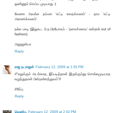
ஒண்ணும் செய்ய முடியாது :(
வேணா அவங்க நம்மள 'கட்டி உதைக்கலாம்' - நாம 'கட்டி
அணைக்கலாம்'.
நல்ல பகடி (இதுகூட பி.ந.பிரயோகம் - 'நகைச்சுவை' என்றால் out of
fashion).
அனுஜன்யா
Reply
ராஜ நடராஜன்
February 12, 2009 at 1:55 PM
//"எதுக்கும் அடங்காத, இப்படித்தான் இருக்கும்னு சொல்லமுடியாத
எழுத்துதான் பின்நவீனத்துவம்"//
சிரிப்பு.
Reply
வெண்பூ
February 12, 2009 at 2:02 PM