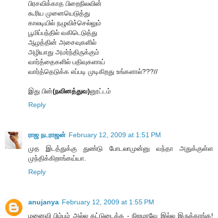
பிரசவிக்காத பிறைநிலவின்
கூரிய முனையெடுத்து
காலடியில் நழுவிச்செல்லும்
பூமிப்பந்தில் வகிடெடுத்து
ஆழத்தின் அசைவுகளில்
அழியாது அமர்ந்திருக்கும்
வார்த்தைகளில் பதிவுகளாய்
வார்த்தெடுக்க எப்படி முடிகிறது உங்களால்???//
இது பின்
(நவினத்துவ)
னூட்டம்
Reply
ராஜ நடராஜன்
February 12, 2009 at 1:51 PM
முத இடத்துக்கு துண்டு போடலாமுன்னு வந்தா அதுக்குள்ள
முந்திக்கிறாங்கய்யா.
Reply
anujanya
February 12, 2009 at 1:55 PM
மனைவி பிம்பம் அல்ல கட்டுடைக்க - நிஜமாவே இல்ல இருக்காங்க!