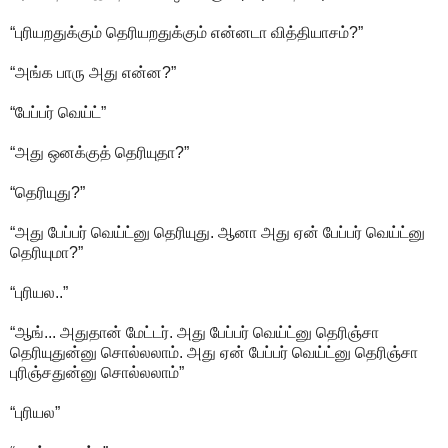
“புரியறதுக்கும் தெரியறதுக்கும் என்னடா வித்தியாசம்?”
“அங்க பாரு அது என்ன?”
“பேப்பர் வெய்ட்”
“அது ஒனக்குத் தெரியுதா?”
“தெரியுது?”
“அது பேப்பர் வெய்ட்னு தெரியுது. ஆனா அது ஏன் பேப்பர் வெய்ட்னு
தெரியுமா?”
“புரியல..”
“ஆங்... அதுதான் மேட்டர். அது பேப்பர் வெய்ட்னு தெரிஞ்சா
தெரியுதுன்னு சொல்லலாம். அது ஏன் பேப்பர் வெய்ட்னு தெரிஞ்சா
புரிஞ்சதுன்னு சொல்லலாம்”
“புரியல”