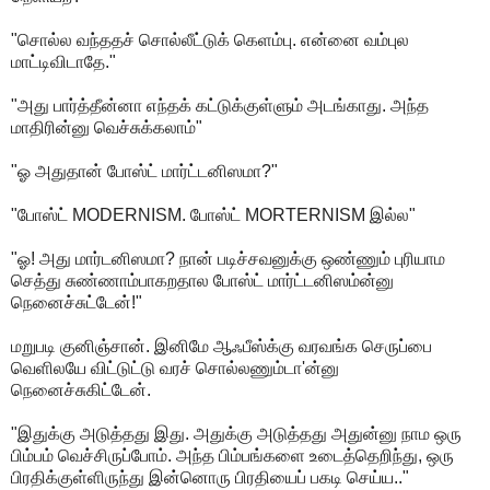
"சொல்ல வந்ததச் சொல்லீட்டுக் கெளம்பு. என்னை வம்புல
மாட்டிவிடாதே."
"அது பார்த்தீன்னா எந்தக் கட்டுக்குள்ளும் அடங்காது. அந்த
மாதிரின்னு வெச்சுக்கலாம்"
"ஓ அதுதான் போஸ்ட் மார்ட்டனிஸமா?"
"போஸ்ட் MODERNISM. போஸ்ட் MORTERNISM இல்ல"
"ஓ! அது மார்டனிஸமா? நான் படிச்சவனுக்கு ஒண்ணும் புரியாம
செத்து சுண்ணாம்பாகறதால போஸ்ட் மார்ட்டனிஸம்ன்னு
நெனைச்சுட்டேன்!"
மறுபடி குனிஞ்சான். இனிமே ஆஃபீஸ்க்கு வரவங்க செருப்பை
வெளிலயே விட்டுட்டு வரச் சொல்லணும்டா'ன்னு
நெனைச்சுகிட்டேன்.
"இதுக்கு அடுத்தது இது. அதுக்கு அடுத்தது அதுன்னு நாம ஒரு
பிம்பம் வெச்சிருப்போம். அந்த பிம்பங்களை உடைத்தெறிந்து, ஒரு
பிரதிக்குள்ளிருந்து இன்னொரு பிரதியைப் பகடி செய்ய.."