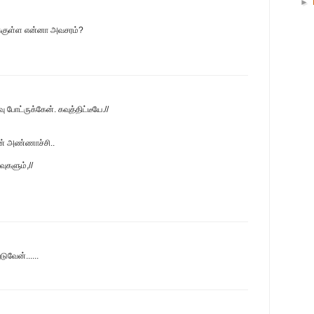
►
துக்குள்ள என்னா அவசரம்?
ு போட்ருக்கேன். கவுத்திட்டீயே.//
ன் அண்ணாச்சி..
வுகளும்,//
டுவேன்......