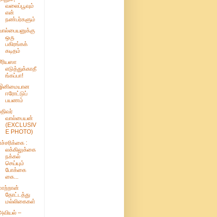
வலைப்பூவும்
என்
நண்பர்களும்
வால்பையனுக்கு
ஒரு
பகிரங்கக்
கடிதம்
சீரியஸா
எடுத்துக்காதீ
ங்கப்பா!
இனிமையான
ஈரோட்டுப்
பயணம்
பதிவர்
வால்பையன்
(EXCLUSIV
E PHOTO)
எச்சரிக்கை :
லக்கிலுக்கை
நக்கல்
செய்யும்
போக்கை
கை...
மாற்றான்
தோட்டத்து
மல்லிகைகள்
அவியல் –