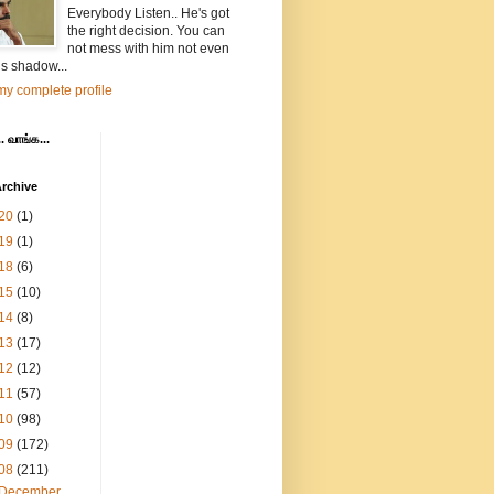
Everybody Listen.. He's got
the right decision. You can
not mess with him not even
is shadow...
y complete profile
. வாங்க...
rchive
20
(1)
19
(1)
18
(6)
15
(10)
14
(8)
13
(17)
12
(12)
11
(57)
10
(98)
09
(172)
08
(211)
December