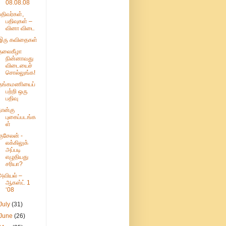
08.08.08
பதிவர்கள்,
பதிவுகள் –
வினா விடை
இரு கவிதைகள்
தலைகீழா
நின்னாவது
விடையைச்
சொல்லுங்க!
தங்கமணியைப்
பற்றி ஒரு
பதிவு
நான்கு
புகைப்படங்க
ள்
குசேலன் -
லக்கிலுக்
அப்படி
எழுதியது
சரியா?
அவியல் –
ஆகஸ்ட் 1
‘08
July
(31)
June
(26)