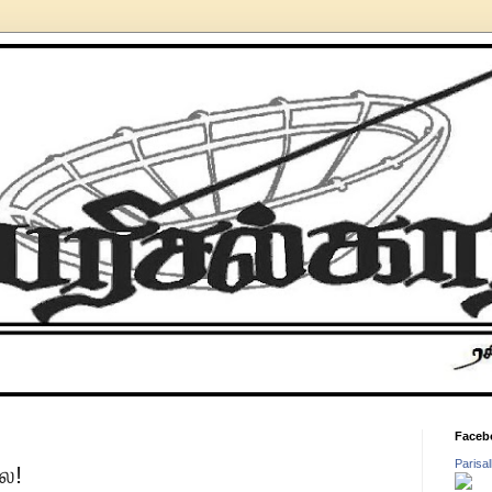
Faceb
Parisa
ை!