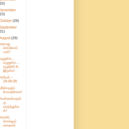
(20)
November
(23)
October
(26)
September
(31)
August
(29)
ஏதாவது
செய்வோம்
பாஸ்!
எழுதுங்க...
எழுதுங்க....
எழுதிகிட்டே
இருங்க!
அவியல் –
29.08.08
பதிவெழுதப்
போவதில்லை!
வென்றவர்களுக்
கு
வாழ்த்துக்க
ள்!
கோயில்
சொல்லும்
கதைகள்