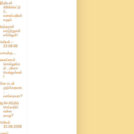
இந்தியன்
கிரிக்கெட்டு
ம்,
வலைப்பதிவர்
களும்
பிறந்தநாள்
வாழ்த்துகள்
லக்கிலுக்!
அவியல் –
23.08.08
உமாவுக்கு....
தலைப்பைச்
சொல்லுங்க
ள்.. பரிசை
வெல்லுங்கள்
!
நீங்க கடன்
குடுக்கறவரா.
..
வாங்கறவரா?
ஜே.கே.ரித்தீஷ்
செய்வதில்
என்ன
தவறு?
அவியல்
15.08.2008
நானும்,