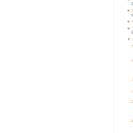
►
►
►
▼