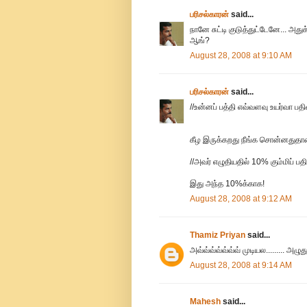
பரிசல்காரன்
said...
நானே சுட்டி குடுத்துட்டேனே... அ
ஆங்?
August 28, 2008 at 9:10 AM
பரிசல்காரன்
said...
//உன்னப் பத்தி எவ்வளவு உயர்வா பதிவ
கீழ இருக்கறது நீங்க சொன்னதுதா
//அவர் எழுதியதில் 10% கும்மிப் பதி
இது அந்த 10%க்காக!
August 28, 2008 at 9:12 AM
Thamiz Priyan
said...
அவ்வ்வ்வ்வ்வ்வ் முடியல......... அழுது
August 28, 2008 at 9:14 AM
Mahesh
said...