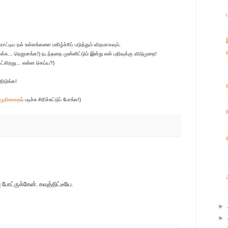
ாட்டிய நல் உள்ளங்களை மகிழ்ச்சிப் படுத்தும் விதமாகவும்,
்க... நெஜமாங்க!) நடந்ததை முன்னிட்டும் இன்று என் பதிவுக்கு விடுமுறை!
ட்கிறது... என்ன செய்ய?)
ிடுங்க!
எழுதினதை
ப் படிச்சு சிரிச்சுட்டுப் போங்க!)
 போட்ருக்கேன். கவுத்திட்டீயே.
►
►