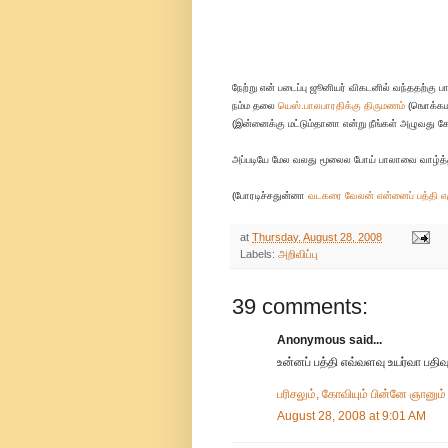
நேற்று என் படைப்பு ஜூனியர் விகடனில் வந்ததற்கு பார
நம்ம தலை
யெஸ்.பாலபாரதிக்கு திருமணம்
(ஙொக்கமக
(இன்னைக்கு மட்டும்தானா என்று நீங்கள் அழுவது கே
அப்படியே மேல வலது மூலைல போய் பாலாவை வாழ்த்த
(போரடிச்சதுன்னா
வடகரை வேலன் என்னைப் பத்தி 
at
Thursday, August 28, 2008
Labels:
அறிவிப்பு
39 comments:
Anonymous said...
உன்னப் பத்தி எவ்வளவு உயர்வா பதிவு
பரிசலும், கோவியும் பின்னே ஞானும்
August 28, 2008 at 9:01 AM