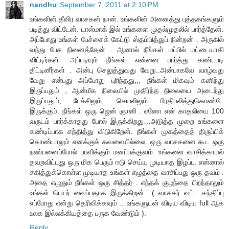
nandhu
September 7, 2011 at 2:10 PM
உங்களின் தீவிர வாசகன் நான். உங்களின் அனைத்து புத்தகங்களும்
படித்து விட்டேன். டாஸ்மாக் இல் உங்களை முதல்முதலில் பார்த்தேன்.
அப்போது உங்கள் பேச்சைக் கேட்டு ஸ்தம்பித்துப் நின்றன் . அருகில்
வந்து பேச நினைத்தேன் . ஆனால் நீங்கள் மப்பில் மட்டையாகி
விட்டிர்கள் .அப்படியும் நீங்கள் என்னை பார்த்து கண்டபடி
திட்டினீர்கள் . அன்பு செலுத்துவது வேறு..அன்பாகவே வாழ்வது
வேறு என்பது அப்போது புரிந்தது,,, நீங்கள் மிகவும் கனிந்து
இருப்பதும் , ஆன்மீக நிலையில் முதிர்ந்த நிலையை அடைந்து
இருப்பதும், பேச்சிலும், செயலிலும் பிரதிபலித்துகொண்டே
இருக்கும். நீங்கள் ஒரு ஜென் ஞானி . ஏனோ என் காதலியை 100
வருடம் பார்க்காதது போல் இருக்கிறது…அடுத்த முறை உங்களை
கண்டிப்பாக சந்தித்து விடுகிறேன். நீங்கள் முகத்தைத் திருப்பிக்
கொண்டாலும் எனக்குக் கவலையில்லை. ஒரு வாசகனை கூட ஒரு
நண்பனைப்போல் பாவிக்கும் மனப்பக்குவம். உங்களை வாசிக்காமல்
தவறவிட்டது ஒரு மிக பெரும் ஈடு செய்ய முடியாத இழப்பு. என்னால்
சகித்துக்கொள்ள முடியாத உங்கள் எழுத்தை வாசிப்பது ஒரு தவம் .
அதை எழுதும் நீங்கள் ஒரு சித்தர் . எந்தக் குழந்தை பிறந்தாலும்
உங்கள் பெயர் வைப்பதாக இருக்கிறன்.. ( வாசகர் வட்ட சந்திப்பு
எப்போது என்று தெரிவிக்கவும் .. உங்களுடன் விடிய விடிய full ஆக
உலக இல்லக்கியத்தை பருக வேண்டும் ).
Reply