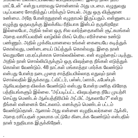
மாட்டேன்” என்று யாராவது சொன்னால் அது மடமை. எழுதுவது
படிப்பவரை சோதித்துப் பார்க்கும் செயல். அது ஒரு விஞ்ஞான
உண்மை. அதே போன்றதுதான் எழுதாமல் இருப்பதும். என்னுடைய
எழுத்து ஒருவருக்கு இலக்கிய ரீதியாக இன்பம் தருகிறதோ
இல்லையோ, அதில் உள்ள ஒரு சில வார்த்தைகளின் சூட்சுமங்கள்
அதை வாசிப்பவரின் வாழ்வில் மிகப் பெரிய எரிச்சலை உண்டு
பண்ணும். அதில் முக்கியமானவை உங்கள் கையையே கடித்துக்
கொள்வது, மண்டையைப் பிய்த்துக் கொள்வது. இதை நான்
வெறுமனே பரபரப்புக்காக சொல்லவில்லை. என் எழுத்தைப் படித்து,
அதில் நான் சொல்லியிருக்கும் ஒரு விஷத்தை நீங்கள் எடுத்துக்
கொள்ள வேண்டும். 48 நாட்கள் மங்காத்தா பார்க்க வேண்டும்
என்பது போன்ற நடைமுறை சாத்தியமில்லாத எதுவும் நான்
சொல்வதில் இருக்காது. ட்விட்டர், பஸ்ஸ், ப்ளாக், ஃபேஸ்புக்
ஆகியவற்றை விலக்க வேண்டும் என்பது போன்ற மனித விரோத
பத்தியங்களும் இல்லை. “அப்படிப்பட்ட விஷயத்தை நீயே முயற்சி
செய்து மெண்டல் ஆஸ்பத்திரியில் அட்மிட் ஆகலாமே?” என்று
நீங்கள் என்னைக் கேட்கலாம். எனக்கும் மெண்டல் பட்டம்
வேண்டும்தான். ஆனால் அது என்னை எழுதியவர்களை ஆக்கி,
அதை ரசிப்பதன் மூலமாக மட்டுமே கிடைக்க வேண்டும் என்பதில்
நான் உறுதியாக இருக்கிறேன்.
.