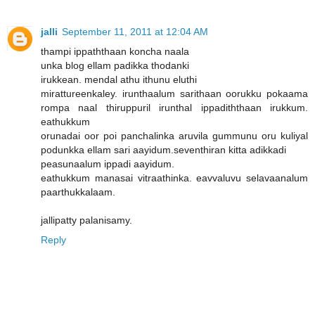
jalli
September 11, 2011 at 12:04 AM
thampi ippaththaan koncha naala
unka blog ellam padikka thodanki
irukkean. mendal athu ithunu eluthi
mirattureenkaley. irunthaalum sarithaan oorukku pokaama
rompa naal thiruppuril irunthal ippadiththaan irukkum.
eathukkum
orunadai oor poi panchalinka aruvila gummunu oru kuliyal
podunkka ellam sari aayidum.seventhiran kitta adikkadi
peasunaalum ippadi aayidum.
eathukkum manasai vitraathinka. eavvaluvu selavaanalum
paarthukkalaam.
jallipatty palanisamy.
Reply