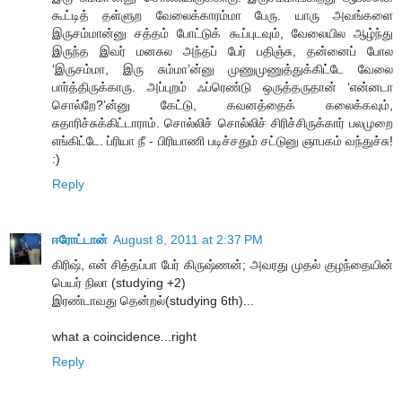
கூட்டித் தள்ளுற வேலைக்காரம்மா பேரு. யாரு அவங்களை
இருசம்மான்னு சத்தம் போட்டுக் கூப்புடவும், வேலையில ஆழ்ந்து
இருந்த இவர் மனசுல அந்தப் பேர் பதிஞ்சு, தன்னைப் போல
‘இருசம்மா, இரு சும்மா’ன்னு முணுமுணுத்துக்கிட்டே வேலை
பார்த்திருக்காரு. அப்புறம் ஃப்ரெண்டு ஒருத்தருதான் ‘என்னடா
சொல்றே?’ன்னு கேட்டு, கவனத்தைக் கலைக்கவும்,
சுதாரிச்சுக்கிட்டாராம். சொல்லிச் சொல்லிச் சிரிச்சிருக்கார் பலமுறை
எங்கிட்டே. ப்ரியா நீ - பிரியாணி படிச்சதும் சட்டுனு ஞாபகம் வந்துச்சு!
:)
Reply
ஈரோட்டான்
August 8, 2011 at 2:37 PM
கிரிஷ், என் சித்தப்பா பேர் கிருஷ்ணன்; அவரது முதல் குழந்தையின்
பெயர் நிலா (studying +2)
இரண்டாவது தென்றல்(studying 6th)...
what a coincidence...right
Reply