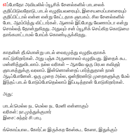
எ
ப்போதோ அவியலில் ம்யூசிக் சேனல்களில் பாடலைக்
குறிப்பிடுவதோடு, பாடல் எழுதியவரையும், இசையமைப்பாளரையும்
குறிப்பிட்டால் என்ன என்று கேட்டதாக ஞாபகம். சில சேனல்களில்
போட ஆரம்பித்து விட்டார்கள். ஆனால் இப்போது வேணாம்டா என்று
சொல்லத் தோன்றுகிறது. அதுவும் சன் ம்யூசிக் செய்கிற கொடுமை
தாங்கமாட்டாமல் போய்க் கொண்டிருக்கிறது.
காதலின் தீபமொன்று பாடல் வைரமுத்து எழுதியதாகக்
காட்டுகிறார்கள். அது பஞ்சு அருணாசலம் எழுதியது. இதைக் கூட
மன்னித்துவிடலாம். நல்ல வரிகள் – ஆகவே ஒரு பிரபல கவிஞர்
ஞாபகத்துக்கு வரலாம். இன்னொன்றைப் பார்த்துதான் நான்
ஆடிப்போனேன். ஒரு முறை அல்ல, ஒன்றிரண்டு முறைகளுக்கு மேல்
இந்தப் பாடல் போடும்போதெல்லாம் இப்படித்தான் போடுகிறார்கள்.
அது:
பாடல்:மெல்ல நட மெல்ல நட மேனி என்னாகும்
வரிகள்: நா.முத்துக்குமார்
இசை: சுந்தர் சி பாபு.
ங்கொய்யால.. கோர்ட்ல இருக்கற கேஸ்கூட கேஸா, இதுக்கும்