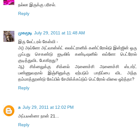
நல்லா இருக்கு பரிசல்.
Reply
முகமூடி
July 29, 2011 at 11:48 AM
இரு லேட்டரல் கேள்வி -
அ) அவ்ளோ அட்வான்ஸ்ட் எலக்ட்ரானிக் கண்ட்ரோல்டு இன்ஜின் ஒரு
முப்பது செகண்டு ஐடிலிங் கண்டிஷனில் எவ்ளோ பெட்ரோல்
குடித்துவிட போகிறது?
ஆ) சிக்னலுக்கு சிக்னல் அணைச்சி அணைச்சி ஸ்டார்ட்
பண்ணுவதால் இஞ்சினுக்கு ஏற்படும் பாதிப்பை விட அந்த
தம்மாத்தூண்டு கேப்பில் சேமிக்க்கப்டும் பெட்ரோல் விலை ஒர்த்தா?
Reply
a
July 29, 2011 at 12:02 PM
அப்படீன்னா நான் 21...
Reply