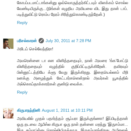
கோபப்படமாட்டாங்கன்னு ஒவ்வொருத்தர்கிட்டயும் விளக்கம் சொல்ல
வேண்டியிருக்கு...(நிங்கள் எழுதிய அவியலை விட இது தான் டாப்.
படித்துவிட்டு ரொம்ப நேரம் சிரித்துகொண்டிருந்தேன்.)
Reply
பரிசல்காரன்
July 30, 2011 at 7:28 PM
அடேய் செல்வேந்திரா!
அவரென்னை டா என விளித்ததையும், நான் அவரை ’ங்க’போட்டு
விளித்ததையும் எழுத்தில் குறிப்பிட்டிருக்கிறேன். தவிரவும்
பின்னூட்டத்தியே க்ளூ வேறு இருக்கிறது. இதையெல்லாம் மீறி
உனக்கு அழைத்துக் கேட்டார்களென்றால் அவர்கள் யூகத்தில்
அல்கொய்தாக்காரர்கள் குண்டு வைக்க.
Reply
கிருபாநந்தினி
August 1, 2011 at 10:11 PM
அவியலில் முதல் பதார்த்தம் சூப்பரா இருக்குங்ணா! இப்பிடித்தான்
ஒரு தடவை ஆபீஸ்ல கிருபா ஒரு நாள் தன்னை மறந்து ‘இருசம்மா...
இரு சும்மா’ன்னு சொல்லியிருக்காரு. இருசம்மாங்கிறது ஆபீஸைக்