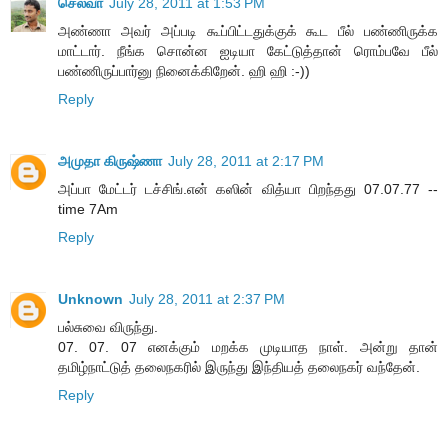
செல்வா
July 28, 2011 at 1:53 PM
அண்ணா அவர் அப்படி கூப்பிட்டதுக்குக் கூட பீல் பண்ணிருக்க
மாட்டார். நீங்க சொன்ன ஐடியா கேட்டுத்தான் ரொம்பவே பீல்
பண்ணிருப்பார்னு நினைக்கிறேன். ஹி ஹி :-))
Reply
அமுதா கிருஷ்ணா
July 28, 2011 at 2:17 PM
அப்பா மேட்டர் டச்சிங்.என் கஸின் வித்யா பிறந்தது 07.07.77 --
time 7Am
Reply
Unknown
July 28, 2011 at 2:37 PM
பல்சுவை விருந்து.
07. 07. 07 எனக்கும் மறக்க முடியாத நாள். அன்று தான்
தமிழ்நாட்டுத் தலைநகரில் இருந்து இந்தியத் தலைநகர் வந்தேன்.
Reply