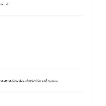
்ஸ்ட்டா?
hilosopher, Misguide எல்லாமே நீங்க தான் போலயே