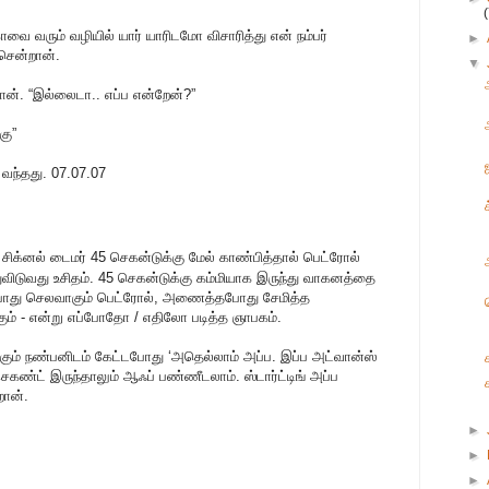
வை வரும் வழியில் யார் யாரிடமோ விசாரித்து என் நம்பர்
►
 சென்றான்.
▼
றான். “இல்லைடா.. எப்ப என்றேன்?”
கு”
வந்தது. 07.07.07
சிக்னல் டைமர் 45 செகன்டுக்கு மேல் காண்பித்தால் பெட்ரோல்
ிடுவது உசிதம். 45 செகன்டுக்கு கம்மியாக இருந்து வாகனத்தை
ம்போது செலவாகும் பெட்ரோல், அணைத்தபோது சேமித்த
ம் - என்று எப்போதோ / எதிலோ படித்த ஞாபகம்.
ும் நண்பனிடம் கேட்டபோது ‘அதெல்லாம் அப்ப. இப்ப அட்வான்ஸ்
ெகண்ட் இருந்தாலும் ஆஃப் பண்ணீடலாம். ஸ்டார்ட்டிங் அப்ப
ான்.
►
►
►