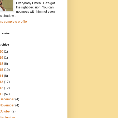
Everybody Listen.. He's got
the right decision. You can
not mess with him not even
is shadow...
y complete profile
. வாங்க...
rchive
20
(1)
19
(1)
18
(6)
15
(10)
14
(8)
13
(17)
12
(12)
11
(57)
December
(4)
November
(4)
October
(2)
September