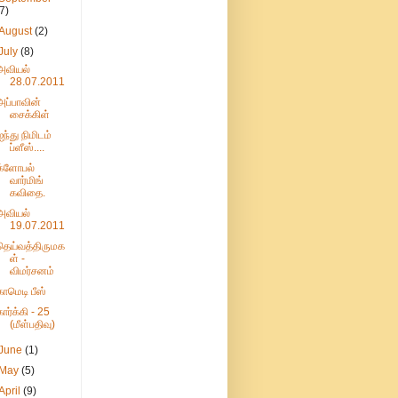
(7)
August
(2)
July
(8)
அவியல்
28.07.2011
அப்பாவின்
சைக்கிள்
ஐந்து நிமிடம்
ப்ளீஸ்....
க்ளோபல்
வார்மிங்
கவிதை.
அவியல்
19.07.2011
தெய்வத்திருமக
ள் -
விமர்சனம்
காமெடி பீஸ்
கார்க்கி - 25
(மீள்பதிவு)
June
(1)
May
(5)
April
(9)