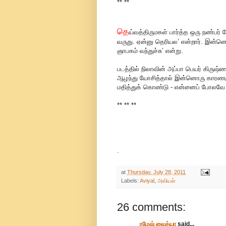
** **
தெ
ய்வத்திருமகள் பார்த்த ஒரு நண்பர் 
வருது. ஏன்னு தெரியல’ என்றார். இன்னொர
ஞாபகம் வந்துச்சு’ என்று.
படத்தில் நிலாவின் அப்பா பெயர் கிருஷ
ஆழந்து யோசித்தால் இன்னொரு காரணமும
மதித்துக் கொண்டு - என்னைப் போலவே
** ** **
.
at
Thursday, July 28, 2011
Labels:
Aviyal
,
அவியல்
26 comments:
ரமேஷ் வைத்யா
said...