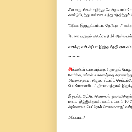
சில வருடங்கள் கழித்து சென்ற வாரம் கோ
கண்டுபிடித்து என்னை வந்து சந்தித்துச்
“அப்பா இறந்துட்டார்டா. தெரியுமா?” என்
“போன வருஷம் ஃபெப்ரவரி 14 அன்னைக்
எனக்கு என் அப்பா இறந்த தேதி ஞாபகம் 
** ** **
சி
க்னலின் வாகனத்தை நிறுத்தும் போது 
சேமிக்க, உங்கள் வாகனத்தை அணைத்துவ
அணைத்தால், திரும்ப ஸ்டார்ட் செய்யு
பெட்ரோலைவிட அதிகமாகத்தான் இருக்கு
இதுபற்றி ஆட்டோமொபைல் துறையிலிருக்க
மாடல் இஞ்ஜின்தான். பைக் எல்லாம் 10 ச
அவ்வளவா பெட்ரோல் செலவாகாது’ என்ற
அப்படியா?