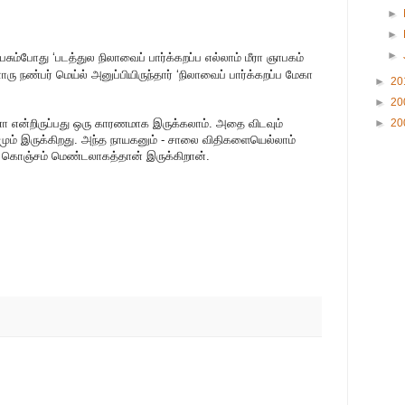
►
►
►
பேசும்போது ‘படத்துல நிலாவைப் பார்க்கறப்ப எல்லாம் மீரா ஞாபகம்
ு நண்பர் மெய்ல் அனுப்பியிருந்தார் ‘நிலாவைப் பார்க்கறப்ப மேகா
►
20
►
20
்ணா என்றிருப்பது ஒரு காரணமாக இருக்கலாம். அதை விடவும்
►
20
் இருக்கிறது. அந்த நாயகனும் - சாலை விதிகளையெல்லாம்
 கொஞ்சம் மெண்டலாகத்தான் இருக்கிறான்.