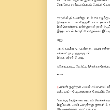
விட்டார்கள். ஆனால் இப்போது வேணாம்டா
கொடுமை தாங்கமாட்டாமல் போய்க் கொண்
காதலின் தீபமொன்று பாடல் வைரமுத்து எ
இதைக் கூட மன்னித்துவிடலாம். நல்ல வ
இன்னொன்றைப் பார்த்துதான் நான் ஆடி
இந்தப் பாடல் போடும்போதெல்லாம் இப்படி
அது:
பாடல்:மெல்ல நட மெல்ல நட மேனி என்னா
வரிகள்: நா.முத்துக்குமார்
இசை: சுந்தர் சி பாபு.
ங்கொய்யால.. கோர்ட்ல இருக்கற கேஸ்க
** **
ந
ண்பன் ஒருத்தன் அவன் அப்பாவைப் பற்
என்பதாய் - பெருமையாகச் சொல்லிக் கொ
“எனக்கு தேதிகளை ஞாபகம் வெச்சுக்கற ச
இருப்பேன். அவர் பொறந்தது ஜனவரி 1, 
அமைஞ்சிருக்கு பாரு” என்பான்.