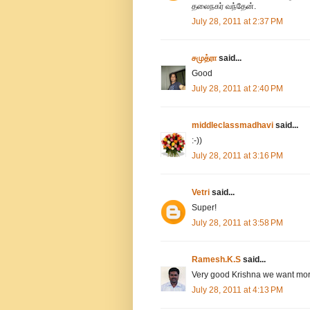
தலைநகர் வந்தேன்.
July 28, 2011 at 2:37 PM
சமுத்ரா
said...
Good
July 28, 2011 at 2:40 PM
middleclassmadhavi
said...
:-))
July 28, 2011 at 3:16 PM
Vetri
said...
Super!
July 28, 2011 at 3:58 PM
Ramesh.K.S
said...
Very good Krishna we want mor
July 28, 2011 at 4:13 PM