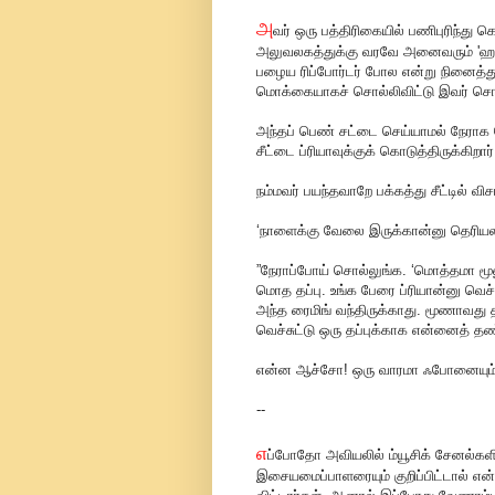
அ
வர் ஒரு பத்திரிகையில் பணிபுரிந்து 
அலுவலகத்துக்கு வரவே அனைவரும் 'ஹாய் ப
பழைய ரிப்போர்டர் போல என்று நினைத்துக
மொக்கையாகச் சொல்லிவிட்டு இவர் சொன்ன
அந்தப் பெண் சட்டை செய்யாமல் நேராக ம
சீட்டை ப்ரியாவுக்குக் கொடுத்திருக்கிறார்
நம்மவர் பயந்தவாறே பக்கத்து சீட்டில் 
‘நாளைக்கு வேலை இருக்கான்னு தெரியல.
”நேராப்போய் சொல்லுங்க. ‘மொத்தமா மூ
மொத தப்பு. உங்க பேரை ப்ரியான்னு வெச்
அந்த ரைமிங் வந்திருக்காது. மூணாவது த
வெச்சுட்டு ஒரு தப்புக்காக என்னைத் த
என்ன ஆச்சோ! ஒரு வாரமா ஃபோனையும் 
--
எ
ப்போதோ அவியலில் ம்யூசிக் சேனல்களி
இசையமைப்பாளரையும் குறிப்பிட்டால் எ