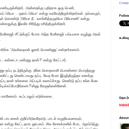
Create
கொண்டிருக்கிறார். அன்றைக்கு புதிதாக ஒரு பெண்,
்ரியா… ஹாய் ப்ரியா’ என்று வரவேற்றிருக்கிறார்கள். நம்மவரும்,
Follow
் கொண்டு ‘பிரியா நீ.. வாங்கித்தருவியா பிரியாணி’ என்று
துக்கு இவரே சிரித்து ரசித்திருக்கிறார்.
ேனேஜர் சீட்டுக்குப் போக அந்த மேனேஜர் பவ்யமாக எழுந்து அவர்
உடன்வரு
.
விசாரிக்க ‘அவங்கதான் ஓனர் பொண்ணு’ என்றார்களாம்.
. என்னடா பண்றது நான்?’ என்று கேட்டார்.
ணு தப்பு நடந்திருக்கு. நீங்க மொதலாளி பொண்ணா பொறந்தது
சுகிட்டது ரெண்டாவது தப்பு. வேற பேரா இருந்திருந்தா எனக்கு
ப்பு நான் உங்களை அப்படிக் கலாய்ச்சது. ரெண்டு தப்ப உங்க மேல
ண்டிக்கப்போறீங்களா?’ன்னு கேளுங்கன்னேன்.
காணோம். கூப்டாலும் எடுக்கலை.
தொடர்பு
kbkk
About
ல் பாடலைக் குறிப்பிடுவதோடு, பாடல் எழுதியவரையும்,
ன்ன என்று கேட்டதாக ஞாபகம். சில சேனல்களில் போட ஆரம்பித்து