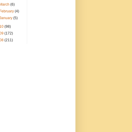
March
(6)
February
(4)
January
(5)
10
(98)
09
(172)
08
(211)