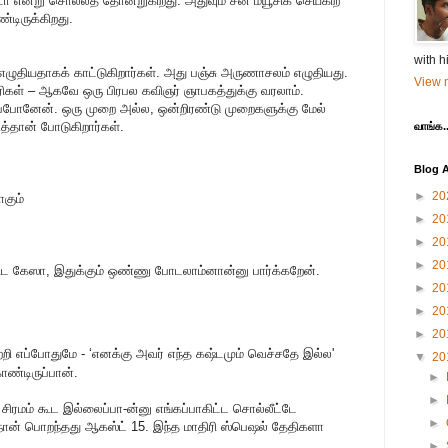
 என்று சொல்லத் தோன்றுகிறது. அதுவும் சன் ம்யூசிக் செய்கிற
டிருக்கிறது.
with h
ழுதியதாகக் காட்டுகிறார்கள். அது பஞ்சு அருணாசலம் எழுதியது.
View m
ரிகள் – ஆகவே ஒரு பிரபல கவிஞர் ஞாபகத்துக்கு வரலாம்.
ப்போனேன். ஒரு முறை அல்ல, ஒன்றிரண்டு முறைகளுக்கு மேல்
த்தான் போடுகிறார்கள்.
வாங்க..
Blog A
►
20
கும்
►
20
►
20
►
20
ூட கேஸா, இதுக்கும் ஒண்ணு போடலாம்னான்னு பார்க்கறேன்.
►
20
►
20
►
20
றி எப்போதுமே - ‘எனக்கு அவர் எந்த கஷ்டமும் வெச்சதே இல்ல'
▼
20
ண்டிருப்பான்.
►
►
ிரமம் கூட இல்லைப்பா-ன்னு எங்கப்பாகிட்ட சொல்லீட்டே
►
நான் பொறந்தது ஆகஸ்ட் 15. இந்த மாதிரி ஸ்பெஷல் தேதிகளா
►