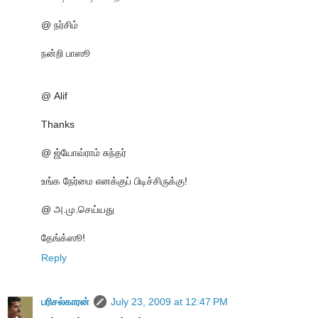
@ நர்சிம்
நன்றி பாஸூ
@ Alif
Thanks
@ ஜ்யோவ்ராம் சுந்தர்
உங்க நேர்மை எனக்குப் பிடிச்சிருக்கு!
@ அ.மு.செய்யது
தேங்க்ஸூ!
Reply
பரிசல்காரன்
July 23, 2009 at 12:47 PM