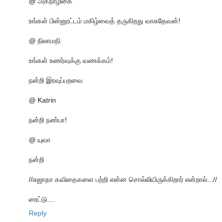
@ அகநாழிகை
உங்கள் பின்னூட்டம் மகிழ்வைத் தருகிறது வாசுதேவன்!
@ நிலாமதி
உங்கள் உணர்வுக்கு வணக்கம்!
நன்றி இரவுப்பறவை
@ Katrin
நன்றி நண்பா!
@ யுவா
நன்றி
//சுஜாதா கவிதைகளை பற்றி என்ன சொல்லியிருக்கிறார் என்றால்...//
ரைட்டு....
Reply