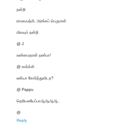
நன்றி
ராமலஃஷ்மி, அரங்கப் பெருமாள்
மிகவும் நன்றி
@ J
உண்மைதான் நண்பா!
@ கார்க்கி
ஏன்யா கோர்த்துவிடற?
@ Pappu
தெரியலயேப்பாஆஆஆஆ..
@
Reply