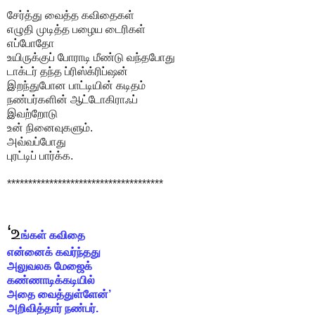
சேர்த்து வைத்த கவிதைகள்
எழுதி முடித்த பழைய டைரிகள்
எப்போதோ
உயிருக்குப் போராடி மீண்டு வந்தபோது
டாக்டர் தந்த ப்ரிஸ்க்ரிப்ஷன்
இறந்துபோன பாட்டியின் கடிதம்
நண்பர்களின் ஆட்டோகிராஃப்
இவற்றோடு
உன் நினைவுகளும்.
அவ்வப்போது
புரட்டிப் பார்க்க.
*************************************
‘உ
ங்கள் கவிதை
என்னைக் கவர்ந்தது
அலுவலக மேஜைக்
கண்ணாடிக்கடியில்
அதை வைத்துள்ளேன்’
அறிவித்தார் நண்பர்.