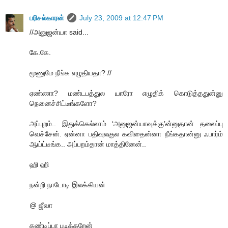
பரிசல்காரன்
July 23, 2009 at 12:47 PM
//அனுஜன்யா said...
கே.கே.
மூணுமே நீங்க எழுதியதா? //
ஏண்ணா? மண்டபத்துல யாரோ எழுதிக் கொடுத்ததுன்னு
நெனைச்சிட்டீங்களோ?
அப்புறம்.. இதுக்கெல்லாம் ‘அனுஜன்யாவுக்கு’ன்னுதான் தலைப்பு
வெச்சேன். ஏன்னா பதிவுலகுல கவிதைன்னா நீங்கதான்னு ஃபார்ம்
ஆய்ட்டீங்க.. அப்பறம்தான் மாத்தினேன்..
ஹி ஹி
நன்றி நாடோடி இலக்கியன்
@ ஜீவா
கண்டிப்பா படிக்கறேன்