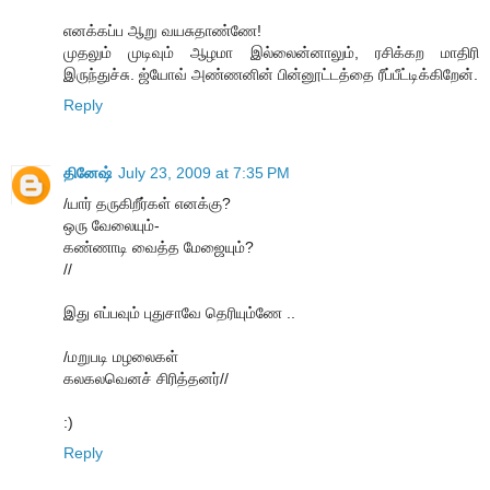
எனக்கப்ப ஆறு வயசுதாண்ணே!
முதலும் முடிவும் ஆழமா இல்லைன்னாலும், ரசிக்கற மாதிரி
இருந்துச்சு. ஜ்யோவ் அண்ணனின் பின்னூட்டத்தை ரீப்பீட்டிக்கிறேன்.
Reply
தினேஷ்
July 23, 2009 at 7:35 PM
/யார் தருகிறீர்கள் எனக்கு?
ஒரு வேலையும்-
கண்ணாடி வைத்த மேஜையும்?
//
இது எப்பவும் புதுசாவே தெரியும்ணே ..
/மறுபடி மழலைகள்
கலகலவெனச் சிரித்தனர்//
:)
Reply