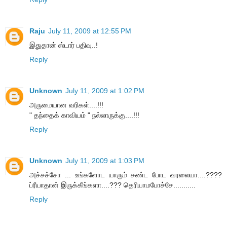
Raju
July 11, 2009 at 12:55 PM
இதுதான் ஸ்டார் பதிவு..!
Reply
Unknown
July 11, 2009 at 1:02 PM
அருமையான வரிகள்....!!!
" தந்தைக் காவியம் " நல்லாருக்கு....!!!
Reply
Unknown
July 11, 2009 at 1:03 PM
அச்சச்சோ ... உங்களோட யாரும் சண்ட போட வரலையா....????
ப்ரீயாதான் இருக்கீங்களா....??? தெரியாமபோச்சே...........
Reply