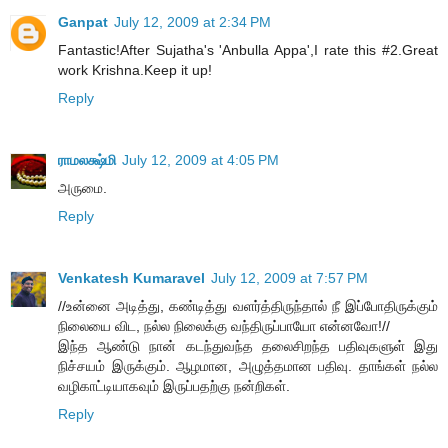
Ganpat
July 12, 2009 at 2:34 PM
Fantastic!After Sujatha's 'Anbulla Appa',I rate this #2.Great
work Krishna.Keep it up!
Reply
ராமலக்ஷ்மி
July 12, 2009 at 4:05 PM
அருமை.
Reply
Venkatesh Kumaravel
July 12, 2009 at 7:57 PM
//உன்னை அடித்து, கண்டித்து வளர்த்திருந்தால் நீ இப்போதிருக்கும்
நிலையை விட, நல்ல நிலைக்கு வந்திருப்பாயோ என்னவோ!//
இந்த ஆண்டு நான் கடந்துவந்த தலைசிறந்த பதிவுகளுள் இது
நிச்சயம் இருக்கும். ஆழமான, அழுத்தமான பதிவு. தாங்கள் நல்ல
வழிகாட்டியாகவும் இருப்பதற்கு நன்றிகள்.
Reply