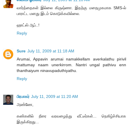
வார்த்தைகள் இல்லை கிருஷ்ணா. இதற்கு மறைமுகமாக SMS-ல்
பாராட்ட மனது இடம் கொடுக்கவில்லை.
ஹாட்ஸ் ஆப்..!
Reply
Sure
July 11, 2009 at 11:18 AM
Arumai, Appavin arumai namakkellam averkalathu pirivil
mattumay naam unerkirrom. Nantri ungal pathivu enn
thanthaiyum ninavupaduthiyathu.
Reply
பிரபாகர்
July 11, 2009 at 11:20 AM
அண்ணே,
கண்களில் நீரை வரவழைத்து வீட்டீர்கள்... நெகிழ்ச்சியாக
இருக்கிறது...