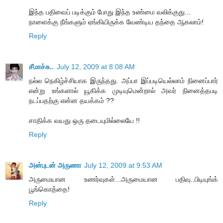
இந்த பதிவைப் படிக்கும் போது இந்த உண்மை வலிக்குது...
நாளைக்கு நீங்களும் ஏங்கியிருக்க வேண்டிய தந்தை ஆகலாம்!
Reply
சீமாச்சு..
July 12, 2009 at 8:08 AM
நல்ல நெகிழ்ச்சியாக இருந்தது. அப்பா இப்படியெல்லாம் நினைப்பார்
என்று உங்களால் யூகிக்க முடியுமென்றால் அவர் நினைத்தபடி
நடப்பதற்கு என்ன தயக்கம் ??
சாதிக்க வயது ஒரு தடையுமில்லையே !!
Reply
அன்புடன் அருணா
July 12, 2009 at 9:53 AM
அருமையான உணர்வுகள்...அருமையான பதிவு..பிடியுங்க்
பூங்கொத்தை!
Reply