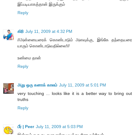
இப்படியாகத்தான் இருக்கும்
Reply
கிரி
July 11, 2009 at 4:32 PM
//அன்னையரைக் கொண்டாடும் அளவுக்கு, இங்கே தந்தையரை
யாரும் கொண்டாடுவதில்லை!//
உண்மை தான்
Reply
அது ஒரு கனாக் காலம்
July 11, 2009 at 5:01 PM
very touching ... looks like it is a better way to bring out
truths
Reply
பீர் | Peer
July 11, 2009 at 5:03 PM