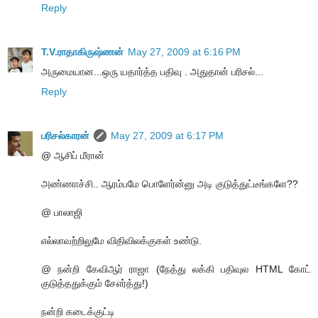
Reply
T.V.ராதாகிருஷ்ணன்
May 27, 2009 at 6:16 PM
அருமையான...ஒரு யதார்த்த பதிவு . அதுதான் பரிசல்...
Reply
பரிசல்காரன்
May 27, 2009 at 6:17 PM
@ ஆசிப் மீரான்
அண்ணாச்சி.. ஆரம்பமே பொளேர்ன்னு அடி குடுத்துட்டீங்களே??
@ பாலாஜி
எல்லாவற்றிலுமே விதிவிலக்குகள் உண்டு.
@ நன்றி கேவிஆர் ராஜா (நேத்து லக்கி பதிவுல HTML கோட்
குடுத்ததுக்கும் சேஎர்த்து!)
நன்றி கடைக்குட்டி