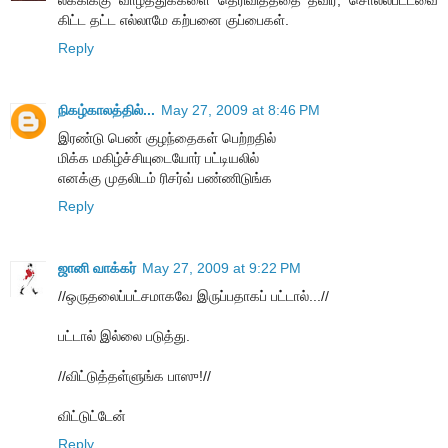
லக்கிக்கு வாழ்த்துக்களை தெரிவித்ததை தவிர, சொல்லபட்டவை
கிட்ட தட்ட எல்லாமே கற்பனை குப்பைகள்.
Reply
நிகழ்காலத்தில்...
May 27, 2009 at 8:46 PM
இரண்டு பெண் குழந்தைகள் பெற்றதில்
மிக்க மகிழ்ச்சியுடையோர் பட்டியலில்
எனக்கு முதலிடம் ரிசர்வ் பண்ணிடுங்க
Reply
ஜானி வாக்கர்
May 27, 2009 at 9:22 PM
//ஒருதலைப்பட்சமாகவே இருப்பதாகப் பட்டால்...//
பட்டால் இல்லை படுத்து.
//விட்டுத்தள்ளுங்க பாஸு!//
விட்டுட்டேன்
Reply