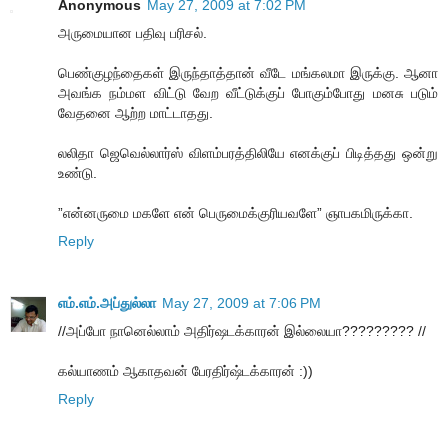
Anonymous
May 27, 2009 at 7:02 PM
அருமையான பதிவு பரிசல்.
பெண்குழந்தைகள் இருந்தாத்தான் வீடே மங்கலமா இருக்கு. ஆனா
அவங்க நம்மள விட்டு வேற வீட்டுக்குப் போகும்போது மனசு படும்
வேதனை ஆற்ற மாட்டாதது.
லலிதா ஜெவெல்லார்ஸ் விளம்பரத்திலியே எனக்குப் பிடித்தது ஒன்று
உண்டு.
”என்னருமை மகளே என் பெருமைக்குரியவளே” ஞாபகமிருக்கா.
Reply
எம்.எம்.அப்துல்லா
May 27, 2009 at 7:06 PM
//அப்போ நானெல்லாம் அதிர்ஷடக்காரன் இல்லையா????????? //
கல்யாணம் ஆகாதவன் பேரதிர்ஷ்டக்காரன் :))
Reply