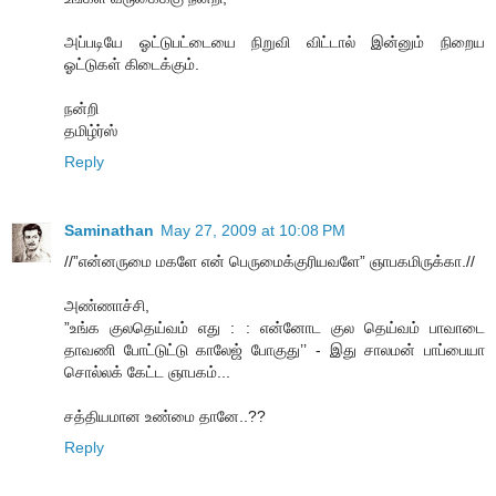
அப்படியே ஓட்டுபட்டையை நிறுவி விட்டால் இன்னும் நிறைய
ஓட்டுகள் கிடைக்கும்.
நன்றி
தமிழ்ர்ஸ்
Reply
Saminathan
May 27, 2009 at 10:08 PM
//”என்னருமை மகளே என் பெருமைக்குரியவளே” ஞாபகமிருக்கா.//
அண்ணாச்சி,
”உங்க குலதெய்வம் எது : : என்னோட குல தெய்வம் பாவாடை
தாவணி போட்டுட்டு காலேஜ் போகுது’’ - இது சாலமன் பாப்பையா
சொல்லக் கேட்ட ஞாபகம்...
சத்தியமான உண்மை தானே..??
Reply