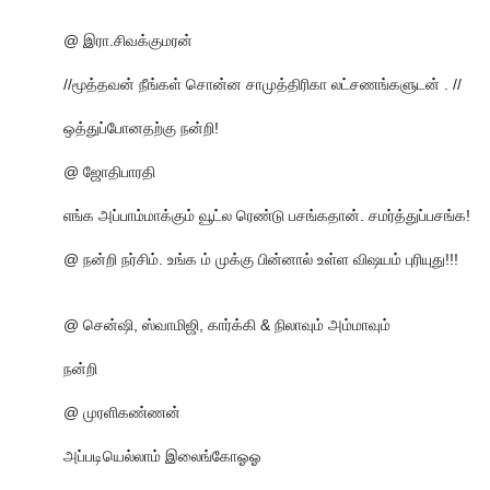
@ இரா.சிவக்குமரன்
//மூத்தவன் நீங்கள் சொன்ன சாமுத்திரிகா லட்சணங்களுடன் . //
ஒத்துப்போனதற்கு நன்றி!
@ ஜோதிபாரதி
எங்க அப்பாம்மாக்கும் வூட்ல ரெண்டு பசங்கதான். சமர்த்துப்பசங்க!
@ நன்றி நர்சிம். உங்க ம் முக்கு பின்னால் உள்ள விஷயம் புரியுது!!!
@ சென்ஷி, ஸ்வாமிஜி, கார்க்கி & நிலாவும் அம்மாவும்
நன்றி
@ முரளிகண்ணன்
அப்படியெல்லாம் இலைங்கோஓஓ