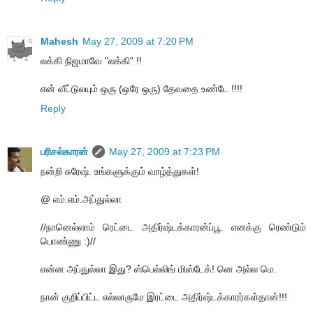
Mahesh
May 27, 2009 at 7:20 PM
லக்கி நிஜமாவே "லக்கி" !!
என் வீட்டுலயும் ஒரு (ஒரே ஒரு) தேவதை உண்டே !!!!
Reply
பரிசல்காரன்
May 27, 2009 at 7:23 PM
நன்றி சுரேஷ். உங்களுக்கும் வாழ்த்துகள்!
@ எம்.எம்.அப்துல்லா
//நானெல்லாம் ரெட்டை அதிர்ஷ்டக்காரன்ப்பூ. எனக்கு ரெண்டும்
பொண்ணு :)//
என்ன அப்துல்லா இது? ஸ்பெல்லிங் மிஸ்டேக்! னெ அல்ல மெ.
நான் குறிப்பிட்ட எல்லாருமே இரட்டை அதிர்ஷ்டக்காரர்கள்தான்!!!