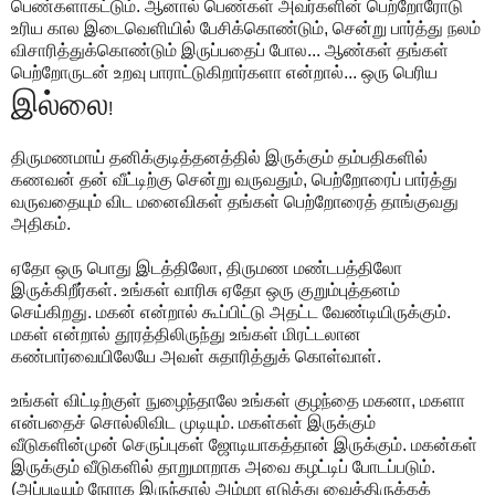
பெண்களாகட்டும். ஆனால் பெண்கள் அவர்களின் பெற்றோரோடு
உரிய கால இடைவெளியில் பேசிக்கொண்டும், சென்று பார்த்து நலம்
விசாரித்துக்கொண்டும் இருப்பதைப் போல... ஆண்கள் தங்கள்
பெற்றோருடன் உறவு பாராட்டுகிறார்களா என்றால்... ஒரு பெரிய
இல்லை
!
திருமணமாய் தனிக்குடித்தனத்தில் இருக்கும் தம்பதிகளில்
கணவன் தன் வீட்டிற்கு சென்று வருவதும், பெற்றோரைப் பார்த்து
வருவதையும் விட மனைவிகள் தங்கள் பெற்றோரைத் தாங்குவது
அதிகம்.
ஏதோ ஒரு பொது இடத்திலோ, திருமண மண்டபத்திலோ
இருக்கிறீர்கள். உங்கள் வாரிசு ஏதோ ஒரு குறும்புத்தனம்
செய்கிறது. மகன் என்றால் கூப்பிட்டு அதட்ட வேண்டியிருக்கும்.
மகள் என்றால் தூரத்திலிருந்து உங்கள் மிரட்டலான
கண்பார்வையிலேயே அவள் சுதாரித்துக் கொள்வாள்.
உங்கள் விட்டிற்குள் நுழைந்தாலே உங்கள் குழந்தை மகனா, மகளா
என்பதைச் சொல்லிவிட முடியும். மகள்கள் இருக்கும்
வீடுகளின்முன் செருப்புகள் ஜோடியாகத்தான் இருக்கும். மகன்கள்
இருக்கும் வீடுகளில் தாறுமாறாக அவை கழட்டிப் போடப்படும்.
(அப்படியும் நேராக இருந்தால் அம்மா எடுத்து வைத்திருக்கக்