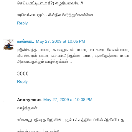
செய்யமாட்டியாடா நீ?) எழுதியவையே.//
ஈரவெங்காயமும் - லிஸ்டுல சேர்த்துங்கண்ணே...
Reply
கண்ணா..
May 27, 2009 at 10:05 PM
ரஜினிகாந்த் மாமா, கமலஹாசன் மாமா, வடகரை வேலன்மாமா,
பரிசல்காரன் மாமா, எம்.எம்.அப்துல்லா மாமா, யுவகிருஷ்ணா மாமா
அனைவருக்கும் வாழ்த்துக்கள்...
:)))))))
Reply
Anonymous
May 27, 2009 at 10:08 PM
வாழ்த்துகள்!
உங்களது பதிவு தமிழர்ஸின் முதல் பக்கத்தில் பப்ளிஷ் ஆகிவிட்டது.
உங்கள் வருகைக்கு நன்றி,