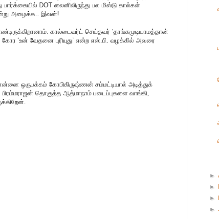
்து பார்க்கையில் DOT லைனிலிருந்து பல மிஸ்டு கால்கள்
ன்று அழைக்க.. இவன்!
்டிருக்கிறானாம். கால்டைவர்ட் செய்தவர் ‘தாங்கமுடியாமத்தான்
் கோர ‘உன் வேதனை புரியுது’ என்ற எஸ்.பி. வழக்கில் அவரை
் என்னை ஒருபக்கம் கோபிகிருஷ்ணன் சம்மட்டியால் அடித்துக்
 பிரம்மராஜன் தொகுத்த ஆத்மாநாம் படைப்புகளை வாங்கி,
க்கிறேன்.
►
►
►
►