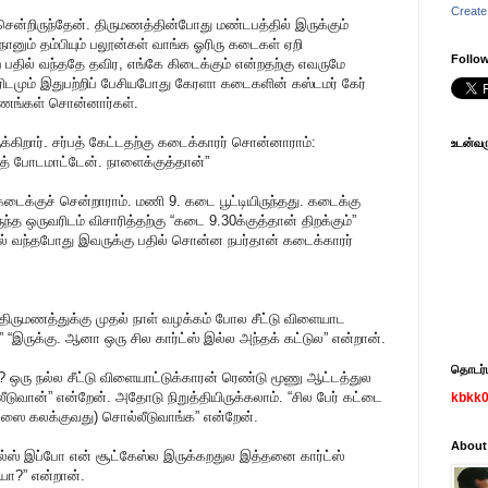
Create
சென்றிருந்தேன். திருமணத்தின்போது மண்டபத்தில் இருக்கும்
ானும் தம்பியும் பலூன்கள் வாங்க ஓரிரு கடைகள் ஏறி
Follow
பதில் வந்ததே தவிர, எங்கே கிடைக்கும் என்றதற்கு எவருமே
ிடமும் இதுபற்றிப் பேசியபோது கேரளா கடைகளின் கஸ்டமர் கேர்
ரணங்கள் சொன்னார்கள்.
ுக்கிறார். சர்பத் கேட்டதற்கு கடைக்காரர் சொன்னாராம்:
உடன்வரு
பத் போடமாட்டேன். நாளைக்குத்தான்”
க்குச் சென்றாராம். மணி 9. கடை பூட்டியிருந்தது. கடைக்கு
ருந்த ஒருவரிடம் விசாரித்தற்கு “கடை 9.30க்குத்தான் திறக்கும்”
மேல் வந்தபோது இவருக்கு பதில் சொன்ன நபர்தான் கடைக்காரர்
ி. திருமணத்துக்கு முதல் நாள் வழக்கம் போல சீட்டு விளையாட
” “இருக்கு. ஆனா ஒரு சில கார்ட்ஸ் இல்ல அந்தக் கட்டுல” என்றான்.
தொடர்பு
ா? ஒரு நல்ல சீட்டு விளையாட்டுக்காரன் ரெண்டு மூணு ஆட்டத்துல
லீடுவான்” என்றேன். அதோடு நிறுத்தியிருக்கலாம். “சில பேர் கட்டை
kbkk
ட்ஸை கலக்குவது) சொல்லீடுவாங்க” என்றேன்.
About
ஸ் இப்போ என் சூட்கேஸ்ல இருக்கறதுல இத்தனை கார்ட்ஸ்
யா?” என்றான்.