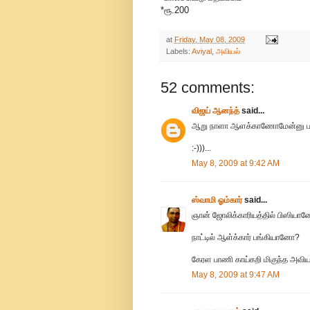
*ரூ.200
at
Friday, May 08, 2009
Labels:
Aviyal
,
அவியல்
52 comments:
விஜய் ஆனந்த்
said...
ஆறு நாளா ஆளக்காணோமேன்னு பாத
:-)))...
May 8, 2009 at 9:42 AM
ஸ்வாமி ஓம்கார்
said...
ஞான் ஜோலிக்காரியத்தில் பிஸியான
நாட்டில் ஆள்க்கார் பங்கியானோ?
கேரள பாணி காய்கறி மிகுந்த அவியல
May 8, 2009 at 9:47 AM