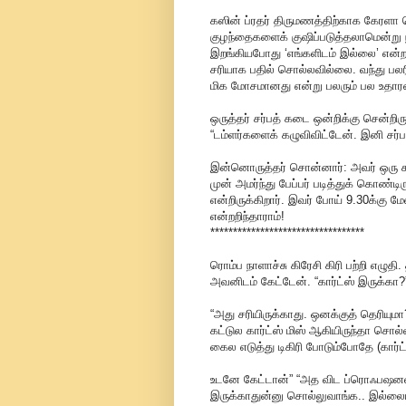
கஸின் ப்ரதர் திருமணத்திற்காக கேரளா 
குழந்தைகளைக் குஷிப்படுத்தலாமென்று ந
இறங்கியபோது ‘எங்களிடம் இல்லை’ என்ற 
சரியாக பதில் சொல்லவில்லை. வந்து பலர
மிக மோசமானது என்று பலரும் பல உதா
ஒருத்தர் சர்பத் கடை ஒன்றிக்கு சென்றிர
“டம்ளர்களைக் கழுவிவிட்டேன். இனி சர்
இன்னொருத்தர் சொன்னார்: அவர் ஒரு கடை
முன் அமர்ந்து பேப்பர் படித்துக் கொண்டி
என்றிருக்கிறார். இவர் போய் 9.30க்கு 
என்றறிந்தாராம்!
**********************************
ரொம்ப நாளாச்சு கிரேசி கிரி பற்றி எழுத
அவனிடம் கேட்டேன். “கார்ட்ஸ் இருக்கா?
“அது சரியிருக்காது. ஒனக்குத் தெரியும
கட்டுல கார்ட்ஸ் மிஸ் ஆகியிருந்தா சொல்
கைல எடுத்து டிகிரி போடும்போதே (கார்
உடனே கேட்டான்” “அத விட ப்ரொஃபஷனல்
இருக்காதுன்னு சொல்லுவாங்க.. இல்லை