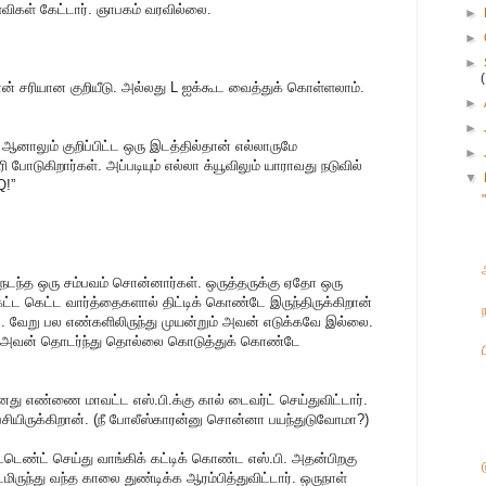
விகள் கேட்டார். ஞாபகம் வரவில்லை.
►
►
►
 தான் சரியான குறியீடு. அல்லது L ஐக்கூட வைத்துக் கொள்ளலாம்.
►
►
 ஆனாலும் குறிப்பிட்ட ஒரு இடத்தில்தான் எல்லாருமே
►
போடுகிறார்கள். அப்படியும் எல்லா க்யூவிலும் யாராவது நடுவில்
▼
Q!”
 நடந்த ஒரு சம்பவம் சொன்னார்கள். ஒருத்தருக்கு ஏதோ ஒரு
்ட கெட்ட வார்த்தைகளால் திட்டிக் கொண்டே இருந்திருக்கிறான்
்லை. வேறு பல எண்களிலிருந்து முயன்றும் அவன் எடுக்கவே இல்லை.
ம் அவன் தொடர்ந்து தொல்லை கொடுத்துக் கொண்டே
தனது எண்ணை மாவட்ட எஸ்.பி.க்கு கால் டைவர்ட் செய்துவிட்டார்.
ியிருக்கிறான். (நீ போலீஸ்காரன்னு சொன்னா பயந்துடுவோமா?)
ண்ட் செய்து வாங்கிக் கட்டிக் கொண்ட எஸ்.பி. அதன்பிறகு
ுந்து வந்த காலை துண்டிக்க ஆரம்பித்துவிட்டார். ஒருநாள்