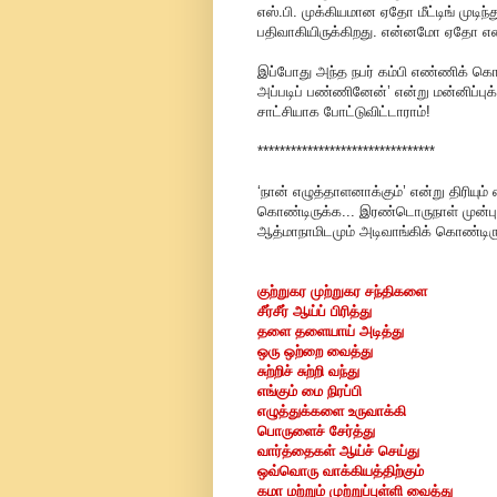
எஸ்.பி. முக்கியமான ஏதோ மீட்டிங் முடிந
பதிவாகியிருக்கிறது. என்னமோ ஏதோ எ
இப்போது அந்த நபர் கம்பி எண்ணிக் கொண
அப்படிப் பண்ணினேன்’ என்று மன்னிப்புக
சாட்சியாக போட்டுவிட்டாராம்!
********************************
‘நான் எழுத்தாளனாக்கும்’ என்று திரியும
கொண்டிருக்க... இரண்டொருநாள் முன்பு
ஆத்மாநாமிடமும் அடிவாங்கிக் கொண்டிரு
குற்றுகர முற்றுகர சந்திகளை
சீர்சீர் ஆய்ப் பிரித்து
தளை தளையாய் அடித்து
ஒரு ஒற்றை வைத்து
சுற்றிச் சுற்றி வந்து
எங்கும் மை நிரப்பி
எழுத்துக்களை உருவாக்கி
பொருளைச் சேர்த்து
வார்த்தைகள் ஆய்ச் செய்து
ஒவ்வொரு வாக்கியத்திற்கும்
கமா மற்றும் முற்றுப்புள்ளி வைத்து