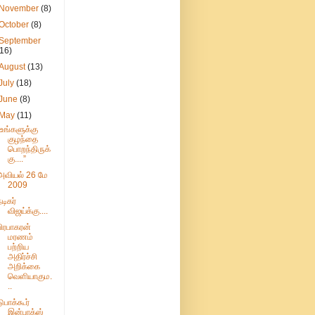
November
(8)
October
(8)
September
(16)
August
(13)
July
(18)
June
(8)
May
(11)
"உங்களுக்கு
குழந்தை
பொறந்திருக்
கு....”
அவியல் 26 மே
2009
நடிகர்
விஜய்க்கு....
பிரபாகரன்
மரணம்
பற்றிய
அதிர்ச்சி
அறிக்கை
வெளியாகும.
..
டுபாக்கூர்
இன்பாக்ஸ்