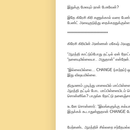
இதுக்கு மேலயும் நான் பேசுவேன்?
இதே கிரேசி கிரி கணுக்கால் வரை பேண்ட்
பேண்ட் அளவுகுடுத்து தைக்கறதுக்குள்ள 
****************************
கிரேசி கிரியின் அண்ணன் மகேஷ் அவனு
“ஆரத்தி காட்டும்போது தட்டில் ஏன் நோட
“நனையுமில்லையா.. அதுதான்” என்றேன்.
“இல்லையில்லை... CHANGE (மாற்றம்) 
இது விஷயமில்லை.
திருமணம் முடிந்து மாலையில் மாப்பிள்ள
ஆரத்தி தட்டில் போட மாப்பிள்ளையிடம் 
சொன்னீங்க? பாருங்க நோட்டு நனைஞ்சால
உடனே சொன்னார்: “இவங்களுக்கு கல்யா
இருக்கக் கூடாதுன்னுதான் CHANGE போ
மேற்கண்ட ஆரத்திச் சில்லறை சந்தேமல்