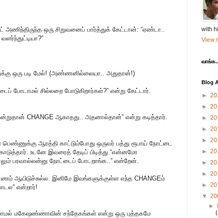
 அணிந்திருந்த ஒரு சிறுவனைப் பார்த்துக் கேட்டான்: “ஏண்டா..
with h
வளர்ந்துட்டியா?”
View m
வாங்க..
க்கு ஒரு படி மேல்! (அண்ணனில்லையா.. அதுதான்!)
Blog A
்டைப் போடாமல் சில்லறை போடுகிறார்கள்?” என்று கேட்டார்.
►
20
►
20
ஒன்றுதான் CHANGE ஆகாதது.. அதனால்தான்” என்று கடித்தார்.
►
20
►
20
►
20
ை பெண்ணுக்கு ஆரத்தி காட்டும்போது ஒருவர் பத்து ரூபாய் நோட்டை
►
20
கொடுத்தார். உடனே இவரைத் தேடிப் பிடித்து “என்னமோ
ும் பரவால்லன்னு நோட்டைப் போடறாங்க..” என்றேன்.
►
20
►
20
ணம் ஆயிடுச்சுல்ல. இனிமே இவங்களுக்குள்ள எந்த CHANGEம்
►
20
டல” என்றார்!
▼
20
►
லாமல் மகேஷண்ணாவின் சந்தேகங்கள் என்று ஒரு புத்தகமே