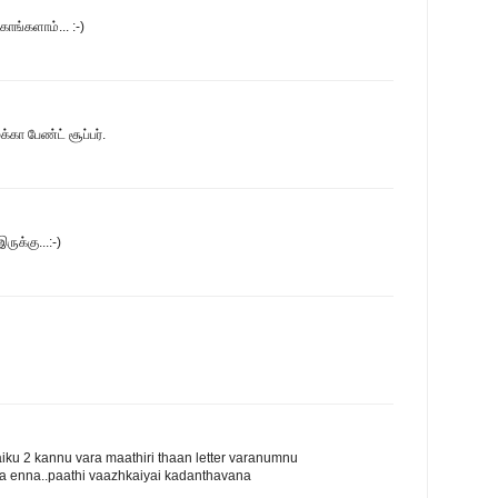
ாங்களாம்... :-)
கா பேண்ட் சூப்பர்.
ருக்கு...:-)
haiku 2 kannu vara maathiri thaan letter varanumnu
pa enna..paathi vaazhkaiyai kadanthavana