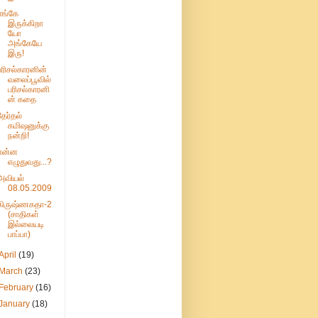
எங்கே
இருக்கிறா
யோ
அங்கேயே
இரு!
பரிசல்காரனின்
வலைப்பூவில்
பரிசல்காரனி
ன் கதை
தேர்தல்
கமிஷனுக்கு
நன்றி!
என்ன
எழுதுவது...?
அவியல்
08.05.2009
கிருஷ்ணகதா-2
(சாதிகள்
இல்லையடி
பாப்பா)
April
(19)
March
(23)
February
(16)
January
(18)