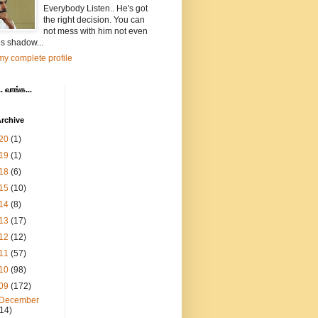
Everybody Listen.. He's got
the right decision. You can
not mess with him not even
is shadow...
y complete profile
. வாங்க...
rchive
20
(1)
19
(1)
18
(6)
15
(10)
14
(8)
13
(17)
12
(12)
11
(57)
10
(98)
09
(172)
December
(14)