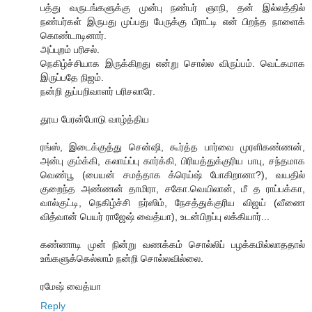
பத்து வருடங்களுக்கு முன்பு நண்பர் ஞாநி, தன் இல்லத்தில்
நண்பர்கள் இருபது முப்பது பேருக்கு பீராட்டி என் பிறந்த நாளைக்
கொண்டாடினார்.
அப்புறம் பரிசல்.
நெகிழ்ச்சியாக இருக்கிறது என்று சொல்ல விருப்பம். வெட்கமாக
இருப்பதே நிஜம்.
நன்றி துப்பறிவாளர் பரிசலாரே.
தூய பேரன்போடு வாழ்த்திய
ரங்ஸ், இடைக்குத்து சென்ஷி, கூர்த்த பார்வை முரளிகண்ணன்,
அன்பு கும்க்கி, கலாய்ப்பு கார்க்கி, பிரியத்துக்குரிய பாபு, சந்தமாக
வெண்பூ (பையன் சமத்தாக க்ரெய்ஷ் போகிறானா?), வயதில்
குறைந்த அண்ணன் தாமிரா, சகோ.வெயிலான், மீ த ராப்பக்கா,
வால்குட்டி, நெகிழ்ச்சி நர்ஸிம், நேசத்துக்குரிய விஜய் (வீணை
வித்வான் பெயர் ராஜேஷ் வைத்யா), உடன்பிறப்பு லக்கியார்...
கண்ணாடி முன் நின்று வணக்கம் சொல்லிப் பழக்கமில்லாததால்
உங்களுக்கெல்லாம் நன்றி சொல்லவில்லை.
ரமேஷ் வைத்யா
Reply