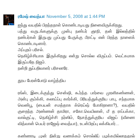
ரமேஷ் வைத்யா
November 5, 2008 at 1:44 PM
ஐந்து வயதில் பிறந்தநாள் கொண்டாடியது நினைவிருக்கிறது.
பத்து வருடங்களுக்கு முன்பு நண்பர் ஞாநி, தன் இல்லத்தில்
நண்பர்கள் இருபது முப்பது பேருக்கு பீராட்டி என் பிறந்த நாளைக்
கொண்டாடினார்.
அப்புறம் பரிசல்.
நெகிழ்ச்சியாக இருக்கிறது என்று சொல்ல விருப்பம். வெட்கமாக
இருப்பதே நிஜம்.
நன்றி துப்பறிவாளர் பரிசலாரே.
தூய பேரன்போடு வாழ்த்திய
ரங்ஸ், இடைக்குத்து சென்ஷி, கூர்த்த பார்வை முரளிகண்ணன்,
அன்பு கும்க்கி, கலாய்ப்பு கார்க்கி, பிரியத்துக்குரிய பாபு, சந்தமாக
வெண்பூ (பையன் சமத்தாக க்ரெய்ஷ் போகிறானா?), வயதில்
குறைந்த அண்ணன் தாமிரா, சகோ.வெயிலான், மீ த ராப்பக்கா,
வால்குட்டி, நெகிழ்ச்சி நர்ஸிம், நேசத்துக்குரிய விஜய் (வீணை
வித்வான் பெயர் ராஜேஷ் வைத்யா), உடன்பிறப்பு லக்கியார்...
கண்ணாடி முன் நின்று வணக்கம் சொல்லிப் பழக்கமில்லாததால்