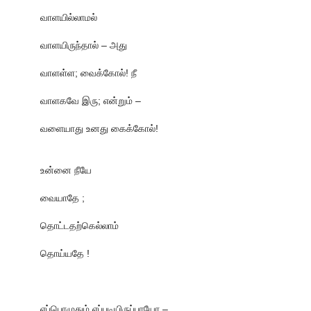
வாளயில்லாமல்
வாளயிருந்தால் – அது
வாளள்ள; வைக்கோல்! நீ
வாளகவே இரு; என்றும் –
வளையாது உனது கைக்கோல்!
உன்னை நீயே
வையாதே ;
தொட்டதற்கெல்லாம்
தொய்யதே !
எப்பொழுதும் எப்படியிருப்பாயோ –