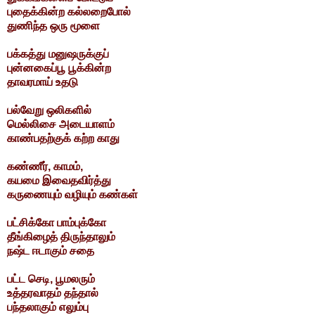
புதைக்கின்ற கல்லறைபோல்
துணிந்த ஒரு மூளை
பக்கத்து மனுஷருக்குப்
புன்னகைப்பூ பூக்கின்ற
தாவரமாய் உதடு
பல்வேறு ஒலிகளில்
மெல்லிசை அடையாளம்
காண்பதற்குக் கற்ற காது
கண்ணீர், காமம்,
கயமை இவைதவிர்த்து
கருணையும் வழியும் கண்கள்
பட்சிக்கோ பாம்புக்கோ
தீங்கிழைத் திருந்தாலும்
நஷ்ட ஈடாகும் சதை
பட்ட செடி, பூமலரும்
உத்தரவாதம் தந்தால்
பந்தலாகும் எலும்பு