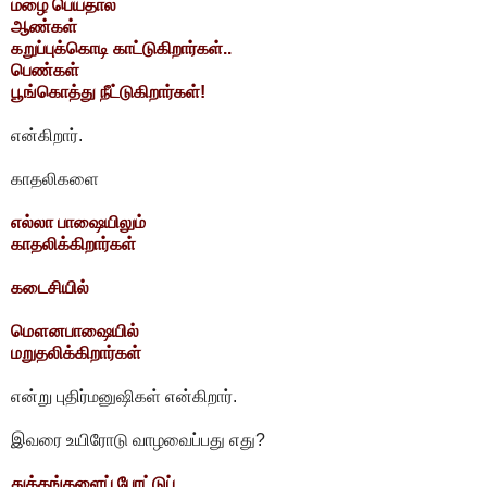
மழை பெய்தால்
ஆண்கள்
கறுப்புக்கொடி காட்டுகிறார்கள்..
பெண்கள்
பூங்கொத்து நீட்டுகிறார்கள்!
என்கிறார்.
காதலிகளை
எல்லா பாஷையிலும்
காதலிக்கிறார்கள்
கடைசியில்
மௌனபாஷையில்
மறுதலிக்கிறார்கள்
என்று புதிர்மனுஷிகள் என்கிறார்.
இவரை உயிரோடு வாழவைப்பது எது?
துக்கங்களைப் போட்டுப்