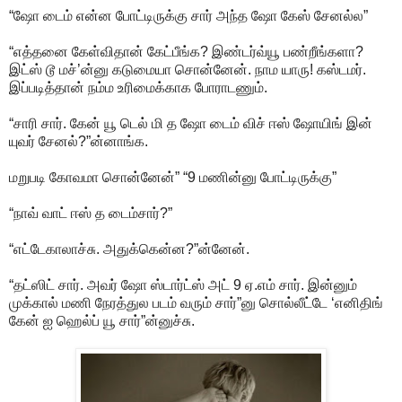
“ஷோ டைம் என்ன போட்டிருக்கு சார் அந்த ஷோ கேஸ் சேனல்ல”
“எத்தனை கேள்விதான் கேட்பீங்க? இண்டர்வ்யூ பண்றீங்களா?
இட்ஸ் டூ மச்’ன்னு கடுமையா சொன்னேன். நாம யாரு! கஸ்டமர்.
இப்படித்தான் நம்ம உரிமைக்காக போராடணும்.
“சாரி சார். கேன் யூ டெல் மி த ஷோ டைம் விச் ஈஸ் ஷோயிங் இன்
யுவர் சேனல்?”ன்னாங்க.
மறுபடி கோவமா சொன்னேன்” “9 மணின்னு போட்டிருக்கு”
“நாவ் வாட் ஈஸ் த டைம்சார்?”
“எட்டேகாலாச்சு. அதுக்கென்ன?”ன்னேன்.
“தட்ஸிட் சார். அவர் ஷோ ஸ்டார்ட்ஸ் அட் 9 ஏ.எம் சார். இன்னும்
முக்கால் மணி நேரத்துல படம் வரும் சார்”னு சொல்லீட்டே ‘எனிதிங்
கேன் ஐ ஹெல்ப் யூ சார்”ன்னுச்சு.