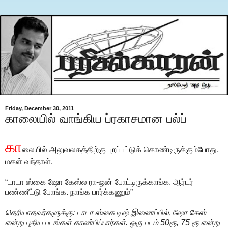
Friday, December 30, 2011
காலையில் வாங்கிய ப்ரகாசமான பல்ப்
கா
லையில் அலுவலகத்திற்கு புறப்பட்டுக் கொண்டிருக்கும்போது,
மகள் வந்தாள்.
“டாடா ஸ்கை ஷோ கேஸ்ல ரா-ஒன் போட்டிருக்காங்க. ஆர்டர்
பண்ணீட்டு போங்க. நாங்க பார்க்கணும்”
தெரியாதவர்களுக்கு: டாடா ஸ்கை டிஷ் இணைப்பில், ஷோ கேஸ்
என்று புதிய படங்கள் காண்பிப்பார்கள். ஒரு படம் 50ரூ, 75 ரூ என்று