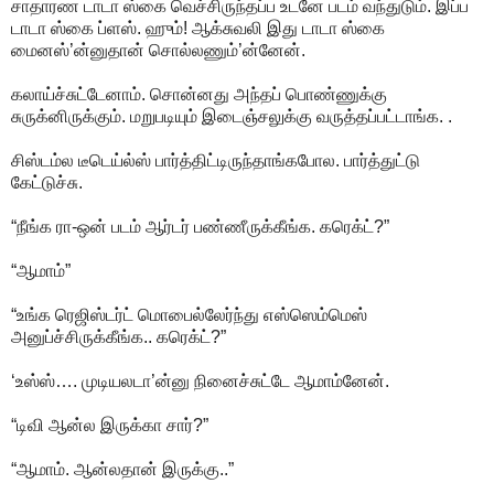
சாதாரண டாடா ஸ்கை வெச்சிருந்தப்ப உடனே படம் வந்துடும். இப்ப
டாடா ஸ்கை ப்ளஸ். ஹும்! ஆக்சுவலி இது டாடா ஸ்கை
மைனஸ்’ன்னுதான் சொல்லணும்’ன்னேன்.
கலாய்ச்சுட்டேனாம். சொன்னது அந்தப் பொண்ணுக்கு
சுருக்னிருக்கும். மறுபடியும் இடைஞ்சலுக்கு வருத்தப்பட்டாங்க. .
சிஸ்டம்ல டீடெய்ல்ஸ் பார்த்திட்டிருந்தாங்கபோல. பார்த்துட்டு
கேட்டுச்சு.
“நீங்க ரா-ஒன் படம் ஆர்டர் பண்ணீருக்கீங்க. கரெக்ட்?”
“ஆமாம்”
“உங்க ரெஜிஸ்டர்ட் மொபைல்லேர்ந்து எஸ்ஸெம்மெஸ்
அனுப்ச்சிருக்கீங்க.. கரெக்ட்?”
‘உஸ்ஸ்…. முடியலடா’ன்னு நினைச்சுட்டே ஆமாம்னேன்.
“டிவி ஆன்ல இருக்கா சார்?”
“ஆமாம். ஆன்லதான் இருக்கு..”