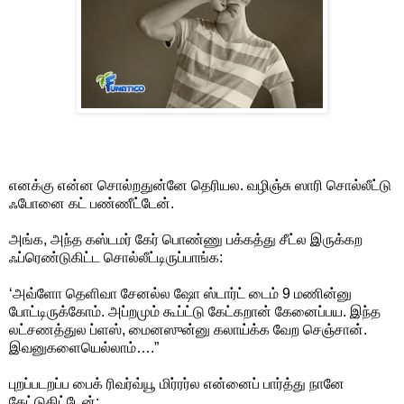
எனக்கு என்ன சொல்றதுன்னே தெரியல. வழிஞ்சு ஸாரி சொல்லீட்டு
ஃபோனை கட் பண்ணீட்டேன்.
அங்க, அந்த கஸ்டமர் கேர் பொண்ணு பக்கத்து சீட்ல இருக்கற
ஃப்ரெண்டுகிட்ட சொல்லீட்டிருப்பாங்க:
‘அவ்ளோ தெளிவா சேனல்ல ஷோ ஸ்டார்ட் டைம் 9 மணின்னு
போட்டிருக்கோம். அப்றமும் கூப்ட்டு கேட்கறான் கேனைப்பய. இந்த
லட்சணத்துல ப்ளஸ், மைனஸுன்னு கலாய்க்க வேற செஞ்சான்.
இவனுகளையெல்லாம்….”
புறப்படறப்ப பைக் ரிவர்வ்யூ மிர்ரர்ல என்னைப் பார்த்து நானே
கேட்டுகிட்டேன்: