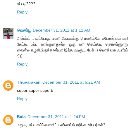
எப்படி????
Reply
வெண்பூ
December 31, 2011 at 1:12 AM
அவ்வ்வ்... ஒம்போது ம‌ணி ஷோவுக்கு 8 ம‌ணிக்கே ஃபோன் ப‌ண்ணி
கேட்டு ப‌ல்பு வாங்குன‌துன்ற‌ ஒரு வ‌ரி செய்திய‌ தொண்ணூறு
லைன்ல‌ எழுதியிருக்கான்யா இந்த‌ ஆளு... பேக் டூ மொக்கை ஃபார்ம்
:)))
Reply
Thuvarakan
December 31, 2011 at 6:21 AM
super super superb
Reply
Bala
December 31, 2011 at 1:24 PM
மறுபடி எப்ப கம்ப்ளைன்ட் பண்ணப்போறீங்க Mr.பரிசல்?