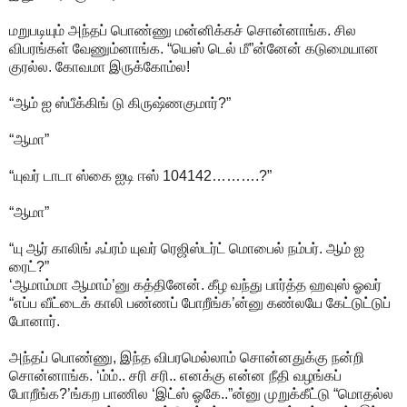
மறுபடியும் அந்தப் பொண்ணு மன்னிக்கச் சொன்னாங்க. சில
விபரங்கள் வேணும்னாங்க. “யெஸ் டெல் மீ”ன்னேன் கடுமையான
குரல்ல. கோவமா இருக்கோம்ல!
“ஆம் ஐ ஸ்பீக்கிங் டு கிருஷ்ணகுமார்?”
“ஆமா”
“யுவர் டாடா ஸ்கை ஐடி ஈஸ் 104142……….?”
“ஆமா”
“யு ஆர் காலிங் ஃப்ரம் யுவர் ரெஜிஸ்டர்ட் மொபைல் நம்பர். ஆம் ஐ
ரைட்?”
‘ஆமாம்மா ஆமாம்’னு கத்தினேன். கீழ வந்து பார்த்த ஹவுஸ் ஓவர்
“எப்ப வீட்டைக் காலி பண்ணப் போறீங்க’ன்னு கண்லயே கேட்டுட்டுப்
போனார்.
அந்தப் பொண்ணு, இந்த விபரமெல்லாம் சொன்னதுக்கு நன்றி
சொன்னாங்க. ‘ம்ம்.. சரி சரி.. எனக்கு என்ன நீதி வழங்கப்
போறீங்க?’ங்கற பாணில ‘இட்ஸ் ஓகே..”ன்னு முறுக்கீட்டு “மொதல்ல