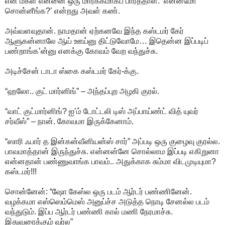
என் மகள் என்னை ஒரு மார்க்கமாகப் பார்த்தாள். ‘என்னமோ
சொன்னீங்க?’ என்றது அவள் கண்.
அவ்வளவுதான். நாமதான் ஏற்கனவே இந்த கஸ்டமர் கேர்
ஆளுகன்னாலே ஆய் ஊய்னு திட்டுவோமே… இதென்ன இப்படிப்
பண்றாங்க’ன்னு எனக்கு கோவம் வேற வந்துச்சு.
அடிச்சேன் டாடா ஸ்கை கஸ்டமர் கேர்-க்கு.
“ஹலோ.. குட் மார்னிங்” – அந்தப்புற அழகி குரல்.
“வாட் குட்மார்னிங்? ஐ’ம் டோட்டலி டிஸ் அப்பாய்ண்ட் வித் யுவர்
சர்வீஸ்” – நான். கோவமா இருக்கேனாம்.
“ஸாரி ஃபார் த இன்கன்வீனியன்ஸ் சார்” அப்படி ஒரு குழைவு குரல்ல.
பாவமாத்தான் இருந்துச்சு. என்னன்னே சொல்லாம இப்படி எகிறுனா
என்னதான் பண்ணுவாங்க பாவம்.. அதுக்காக சும்மா விடமுடியுமா?
கஸ்டமர்!!!
சொன்னேன்: “ஷோ கேஸ்ல ஒரு படம் ஆர்டர் பண்ணினேன்.
வழக்கமா எஸ்ஸெம்மெஸ் அனுப்ச்ச அடுத்த நொடி சேனல்ல படம்
வந்துடும். இப்ப ஆர்டர் பண்ணி கால் மணி நேரமாச்சு.
இதுவரைக்கும் வர்ல”