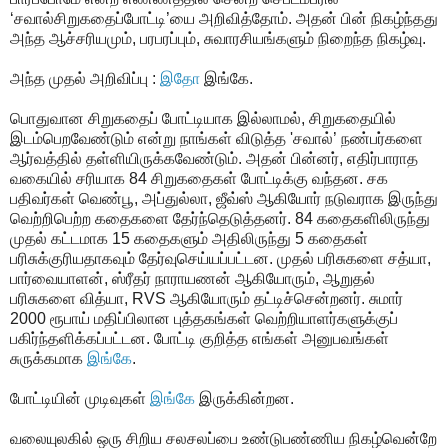
‘சவால்சிறுகதைப்போட்டி’யை அறிவித்தோம். அதன் பின் நிகழ்ந்தது
அந்த ஆச்சரியமும், பரபரப்பும், சுவாரசியங்களும் நிறைந்த நிகழ்வு.
அந்த முதல் அறிவிப்பு :
இதோ
இங்கே.
பொதுவான சிறுகதைப் போட்டியாக இல்லாமல், சிறுகதையில்
இடம்பெறவேண்டும் என்று நாங்கள் விடுத்த 'சவால்’ நண்பர்களை
ஆர்வத்தில் தள்ளியிருக்கவேண்டும். அதன் பின்னர், எதிர்பாராத
வகையில் சரியாக 84 சிறுகதைகள் போட்டிக்கு வந்தன. சக
பதிவர்கள் வெண்பூ, அப்துல்லா, ஜீவ்ஸ் ஆகியோர் நடுவராக இருந்து
வெற்றிபெற்ற கதைகளை தேர்ந்தெடுத்தனர். 84 கதைகளிலிருந்து
முதல் கட்டமாக 15 கதைகளும் அதிலிருந்து 5 கதைகள்
பரிசுக்குரியதாகவும் தேர்வுசெய்யப்பட்டன. முதல் பரிசுகளை சத்யா,
பார்வையாளன், ஸ்ரீதர் நாராயணன் ஆகியோரும், ஆறுதல்
பரிசுகளை வித்யா, RVS ஆகியோரும் தட்டிச்சென்றனர். சுமார்
2000 ரூபாய் மதிப்பிலான புத்தகங்கள் வெற்றியாளர்களுக்குப்
பகிர்ந்தளிக்கப்பட்டன. போட்டி குறித்த எங்கள் அனுபவங்கள்
சுருக்கமாக
இங்கே
.
போட்டியின் முடிவுகள்
இங்கே
இருக்கின்றன.
வலையுலகில் ஒரு சிறிய சலசலப்பை உண்டுபண்ணிய நிகழ்வென்றே