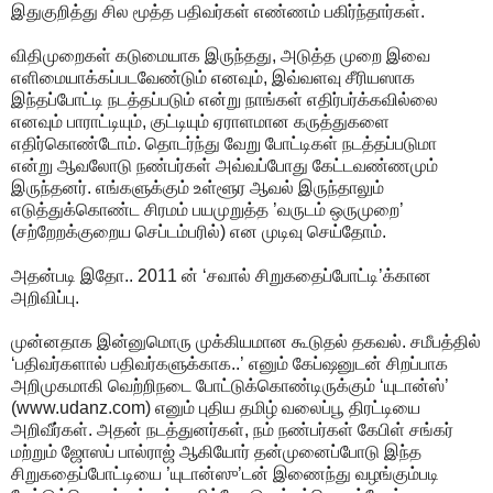
இதுகுறித்து சில மூத்த பதிவர்கள் எண்ணம் பகிர்ந்தார்கள்.
விதிமுறைகள் கடுமையாக இருந்தது, அடுத்த முறை இவை
எளிமையாக்கப்படவேண்டும் எனவும், இவ்வளவு சீரியஸாக
இந்தப்போட்டி நடத்தப்படும் என்று நாங்கள் எதிர்பர்க்கவில்லை
எனவும் பாராட்டியும், குட்டியும் ஏராளமான கருத்துகளை
எதிர்கொண்டோம். தொடர்ந்து வேறு போட்டிகள் நடத்தப்படுமா
என்று ஆவலோடு நண்பர்கள் அவ்வப்போது கேட்டவண்ணமும்
இருந்தனர். எங்களுக்கும் உள்ளூர ஆவல் இருந்தாலும்
எடுத்துக்கொண்ட சிரமம் பயமுறுத்த ’வருடம் ஒருமுறை’
(சற்றேறக்குறைய செப்டம்பரில்) என முடிவு செய்தோம்.
அதன்படி இதோ.. 2011 ன் ‘சவால் சிறுகதைப்போட்டி’க்கான
அறிவிப்பு.
முன்னதாக இன்னுமொரு முக்கியமான கூடுதல் தகவல். சமீபத்தில்
‘பதிவர்களால் பதிவர்களுக்காக..’ எனும் கேப்ஷனுடன் சிறப்பாக
அறிமுகமாகி வெற்றிநடை போட்டுக்கொண்டிருக்கும் ‘யுடான்ஸ்’
(www.udanz.com) எனும் புதிய தமிழ் வலைப்பூ திரட்டியை
அறிவீர்கள். அதன் நடத்துனர்கள், நம் நண்பர்கள் கேபிள் சங்கர்
மற்றும் ஜோஸப் பால்ராஜ் ஆகியோர் தன்முனைப்போடு இந்த
சிறுகதைப்போட்டியை ’யுடான்ஸு’டன் இணைந்து வழங்கும்படி