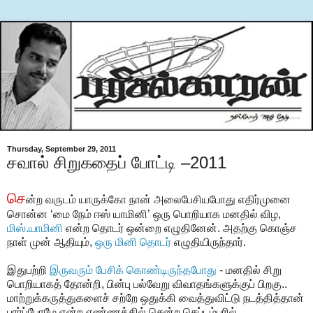
Thursday, September 29, 2011
சவால் சிறுகதைப் போட்டி –2011
செ
ன்ற வருடம் யாருக்கோ நான் அலைபேசியபோது எதிர்முனை
சொன்ன ‘மை நேம் ஈஸ் யாமினி’ ஒரு பொறியாக மனதில் விழ,
மிஸ்.யாமினி
என்ற தொடர் ஒன்றை எழுதினேன். அதற்கு கொஞ்ச
நாள் முன் ஆதியும்,
ஒரு மினி தொடர்
எழுதியிருந்தார்.
இதுபற்றி
இருவரும் பேசிக் கொண்டிருந்தபோது
- மனதில் சிறு
பொறியாகத் தோன்றி, பின்பு பல்வேறு விவாதங்களுக்குப் பிறகு..
மாற்றுக்கருத்துகளைச் சற்றே ஒதுக்கி வைத்துவிட்டு நடத்தித்தான்
பார்ப்போமே என்ற எண்ணத்தில் சென்ற செப்டம்பரில்