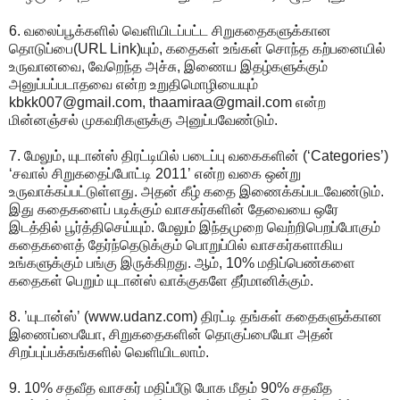
6. வலைப்பூக்களில் வெளியிடப்பட்ட சிறுகதைகளுக்கான
தொடுப்பை(URL Link)யும், கதைகள் உங்கள் சொந்த கற்பனையில்
உருவானவை, வேறெந்த அச்சு, இணைய இதழ்களுக்கும்
அனுப்பப்படாதவை என்ற உறுதிமொழியையும்
kbkk007@gmail.com, thaamiraa@gmail.com என்ற
மின்னஞ்சல் முகவரிகளுக்கு அனுப்பவேண்டும்.
7. மேலும், யுடான்ஸ் திரட்டியில் படைப்பு வகைகளின் (‘Categories’)
‘சவால் சிறுகதைப்போட்டி 2011’ என்ற வகை ஒன்று
உருவாக்கப்பட்டுள்ளது. அதன் கீழ் கதை இணைக்கப்படவேண்டும்.
இது கதைகளைப் படிக்கும் வாசகர்களின் தேவையை ஒரே
இடத்தில் பூர்த்திசெய்யும். மேலும் இந்தமுறை வெற்றிபெறப்போகும்
கதைகளைத் தேர்ந்தெடுக்கும் பொறுப்பில் வாசகர்களாகிய
உங்களுக்கும் பங்கு இருக்கிறது. ஆம், 10% மதிப்பெண்களை
கதைகள் பெறும் யுடான்ஸ் வாக்குகளே தீர்மானிக்கும்.
8. ’யுடான்ஸ்’ (www.udanz.com) திரட்டி தங்கள் கதைகளுக்கான
இணைப்பையோ, சிறுகதைகளின் தொகுப்பையோ அதன்
சிறப்புப்பக்கங்களில் வெளியிடலாம்.
9. 10% சதவீத வாசகர் மதிப்பீடு போக மீதம் 90% சதவீத