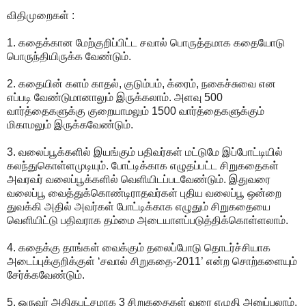
விதிமுறைகள் :
1. கதைக்கான மேற்குறிப்பிட்ட சவால் பொருத்தமாக கதையோடு
பொருந்தியிருக்க வேண்டும்.
2. கதையின் களம் காதல், குடும்பம், க்ரைம், நகைச்சுவை என
எப்படி வேண்டுமானாலும் இருக்கலாம். அளவு 500
வார்த்தைகளுக்கு குறையாமலும் 1500 வார்த்தைகளுக்கும்
மிகாமலும் இருக்கவேண்டும்.
3. வலைப்பூக்களில் இயங்கும் பதிவர்கள் மட்டுமே இப்போட்டியில்
கலந்துகொள்ளமுடியும். போட்டிக்காக எழுதப்பட்ட சிறுகதைகள்
அவரவர் வலைப்பூக்களில் வெளியிடப்படவேண்டும். இதுவரை
வலைப்பூ வைத்துக்கொண்டிராதவர்கள் புதிய வலைப்பூ ஒன்றை
துவக்கி அதில் அவர்கள் போட்டிக்காக எழுதும் சிறுகதையை
வெளியிட்டு பதிவராக தம்மை அடையாளப்படுத்திக்கொள்ளலாம்.
4. கதைக்கு தாங்கள் வைக்கும் தலைப்போடு தொடர்ச்சியாக
அடைப்புக்குறிக்குள் ‘சவால் சிறுகதை-2011’ என்ற சொற்களையும்
சேர்க்கவேண்டும்.
5. ஒருவர் அதிகபட்சமாக 3 சிறுகதைகள் வரை எழுதி அனுப்பலாம்.