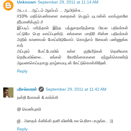
Unknown
September 29, 2011 at 11:14 AM
அடடா....ஆட்டம் ஆரம்பம் ... ஆயிடுச்சு...
//10% மதிப்பெண்களை கதைகள் பெறும் யுடான்ஸ் வாக்குகளே
தீர்மானிக்கும்.//
இப்படிப் பார்த்தால் இந்த பத்துசதவீதத்தை பிரபல பதிவர்கள்
மட்டுமே பெற வாய்ப்புண்டு. எங்களை மாதிரி சின்ன பதிவர்கள்
அதில் காணாமல் போய்விடுவோம். கொஞ்சம் ரிவைஸ் பண்ணுங்க
சார்.
அப்புறம் போட்டோவில் உள்ள குறியீடுகள் தெளிவாக
தெரியவில்லை... எங்கள் கோரிக்கைகளை ஏற்றுக்கொண்டு
ஆவணசெய்யுமாறு தாழ்மையுடன் கேட்டுகொள்கிறேன்.
Reply
பரிசல்காரன்
September 29, 2011 at 11:42 AM
நன்றி மோகன் & கார்க்கி
@ வெண்புரவி
ஜி.. அதைக் க்ளிக்கி தனி விண்டோல பெரிசா பாருங்க.. :))
Reply